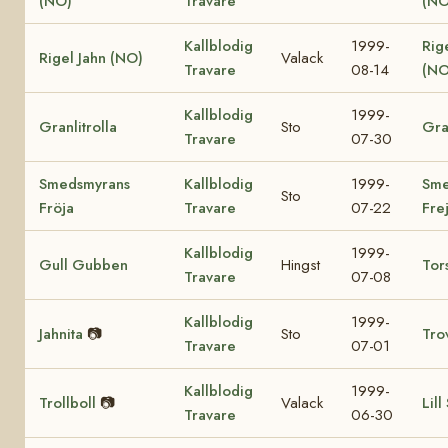
(NO)
Travare
(NO
Kallblodig
1999-
Rig
Rigel Jahn (NO)
Valack
Travare
08-14
(NO
Kallblodig
1999-
Granlitrolla
Sto
Gra
Travare
07-30
Smedsmyrans
Kallblodig
1999-
Sme
Sto
Fröja
Travare
07-22
Fre
Kallblodig
1999-
Gull Gubben
Hingst
Tor
Travare
07-08
Kallblodig
1999-
Jahnita
📷
Sto
Tro
Travare
07-01
Kallblodig
1999-
Trollboll
📷
Valack
Lill
Travare
06-30