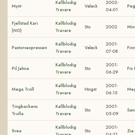
Kallblodig
2002-
Mynt
Valack
Peg
Travare
04-01
Fjellstad Kari
Kallblodig
Sto
2002
Min
(NO)
Travare
Kallblodig
2001-
Pastorsexpressen
Valack
Finn
Travare
07-08
Kallblodig
2001-
Pil Jahna
Sto
Fix 
Travare
06-29
Kallblodig
2001-
Mega Troll
Hingst
Me
Travare
06-15
Tingbackens
Kallblodig
2001-
Sto
Sans
Trolla
Travare
05-09
Kallblodig
2001-
Svea
Sto
Zia
Travare
04-21