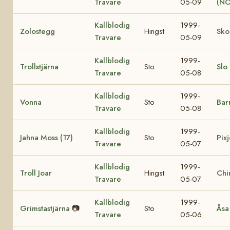
Travare
05-09
(NO
Kallblodig
1999-
Zolostegg
Hingst
Sko
Travare
05-09
Kallblodig
1999-
Trollstjärna
Sto
Slo
Travare
05-08
Kallblodig
1999-
Vonna
Sto
Bar
Travare
05-08
Kallblodig
1999-
Jahna Moss (17)
Sto
Pixj
Travare
05-07
Kallblodig
1999-
Troll Joar
Hingst
Chi
Travare
05-07
Kallblodig
1999-
Grimstastjärna
📷
Sto
Åsa
Travare
05-06