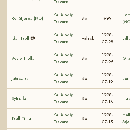
Travare
Kallblodig
Lom
Rei Stjerna (NO)
Sto
1999
Travare
(NO
Kallblodig
1998-
Idar Troll
📷
Valack
Lill
Travare
07-28
Kallblodig
1998-
Vesle Trolla
Sto
Gra
Travare
07-25
Kallblodig
1998-
Jahnsätra
Sto
Lun
Travare
07-19
Kallblodig
1998-
Bytrolla
Sto
Håe
Travare
07-16
Kallblodig
1998-
Hall
Troll Tinta
Sto
Travare
07-15
Stj