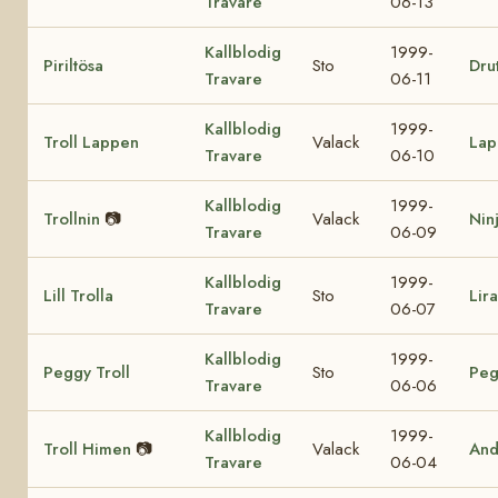
Travare
06-13
Kallblodig
1999-
Piriltösa
Sto
Drut
Travare
06-11
Kallblodig
1999-
Troll Lappen
Valack
Lap
Travare
06-10
Kallblodig
1999-
Trollnin
📷
Valack
Nin
Travare
06-09
Kallblodig
1999-
Lill Trolla
Sto
Lir
Travare
06-07
Kallblodig
1999-
Peggy Troll
Sto
Peg
Travare
06-06
Kallblodig
1999-
Troll Himen
📷
Valack
And
Travare
06-04