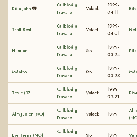
Kallblodig
1999-
Köla Jahn
📷
Valack
Eit
Travare
04-11
Kallblodig
1999-
Troll Best
Valack
Nel
Travare
04-01
Kallblodig
1999-
Humlan
Sto
Pila
Travare
03-24
Kallblodig
1999-
Månfrö
Sto
Mån
Travare
03-23
Kallblodig
1999-
Toxic (17)
Valack
Pixe
Travare
03-21
Kallblodig
Alm
Alm Junior (NO)
Valack
1999
Travare
(NO
Kallblodig
Eie Terna (NO)
Sto
1999
Val