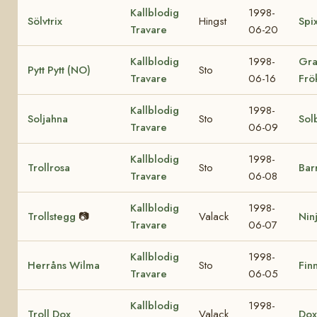
Kallblodig
1998-
Sölvtrix
Hingst
Spi
Travare
06-20
Kallblodig
1998-
Gra
Pytt Pytt (NO)
Sto
Travare
06-16
Frö
Kallblodig
1998-
Soljahna
Sto
Sol
Travare
06-09
Kallblodig
1998-
Trollrosa
Sto
Bar
Travare
06-08
Kallblodig
1998-
Trollstegg
📷
Valack
Nin
Travare
06-07
Kallblodig
1998-
Herråns Wilma
Sto
Finn
Travare
06-05
Kallblodig
1998-
Troll Dox
Valack
Dox