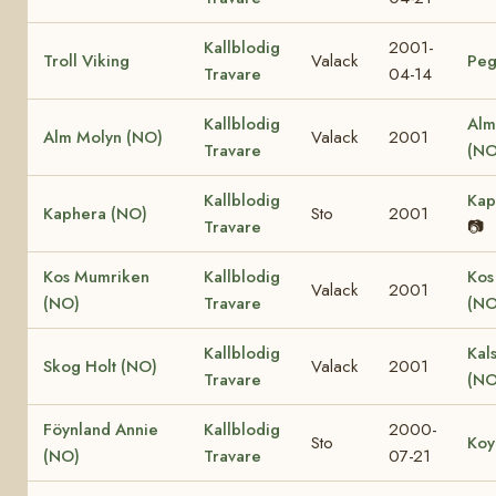
Kallblodig
2001-
Troll Viking
Valack
Peg
Travare
04-14
Kallblodig
Alm
Alm Molyn (NO)
Valack
2001
Travare
(NO
Kallblodig
Kap
Kaphera (NO)
Sto
2001
Travare
📷
Kos Mumriken
Kallblodig
Kos
Valack
2001
(NO)
Travare
(NO
Kallblodig
Kal
Skog Holt (NO)
Valack
2001
Travare
(NO
Föynland Annie
Kallblodig
2000-
Sto
Koy
(NO)
Travare
07-21