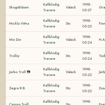
Kallblodig
1998-
Skogsbläsen
Valack
Gra
Travare
05-27
Kallblodig
1998-
Mickla Vittra
Sto
Fin
Travare
05-25
Kallblodig
1998-
Min Din
Valack
H.A
Travare
05-24
Kallblodig
1998-
Trollsy
Sto
Tod
Travare
05-24
Kallblodig
1998-
Järbo Troll
📷
Valack
Jär
Travare
05-22
Kallblodig
1998-
Zegra R.B.
Sto
Zus
Travare
05-22
Kallblodig
1998-
Cessna Troll
Sto
Fre