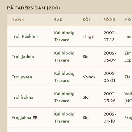
PÅ FADERSIDAN (200)
NAMN
RAS
KÖN
FÖDD
MO
Kallblodig
2002-
Troll Punkten
Hingst
Finn
Travare
07-13
Kallblodig
2002-
Zim
Troll Jadina
Sto
Travare
06-09
Exp
Kallblodig
2002-
Trollpysen
Valack
Zia
Travare
06-01
Kallblodig
2002-
Vol
Trollfrökna
Sto
Travare
05-26
(NO
Kallblodig
2002-
Frej Jahna
📷
Sto
Fre
Travare
04-10