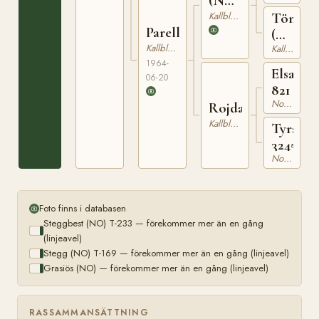
(NO)
159
NT 1
Kallblodig Travare
Tömra
Parelly
(NO)
Kallblodig Travare
Kallblodig Travare
N
1964-
15460
Elsass
06-20
821
Nordsvensk Brukshäst
Rojda
Kallblodig Travare
Tyra
3245
Nordsvensk Brukshäst
Foto finns i databasen
Steggbest (NO) T-233 — förekommer mer än en gång
(linjeavel)
Stegg (NO) T-169 — förekommer mer än en gång (linjeavel)
Grasiös (NO) — förekommer mer än en gång (linjeavel)
RASSAMMANSÄTTNING