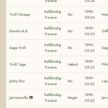
Travare
05-24
Kallblodig
1999-
Troll Omega
Sto
Me
Travare
05-24
Kallblodig
1999-
Dundra R.B.
Sto
Giff
Travare
05-23
Kallblodig
1999-
Saga Troll
Sto
Sag
Travare
05-23
Kallblodig
1999-
Troll Tage
Valack
Pil
Travare
05-23
Kallblodig
1999-
Jerky Doc
Sto
Lap
Travare
05-22
Kallblodig
1999-
Järvsömolle
📷
Hingst
Jär
Travare
05-22