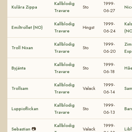
Kallblodig
1999-
Kulåra Zippa
Sto
Nic
Travare
06-27
Kallblodig
1999-
Kal
Emiltrollet (NO)
Hingst
Travare
06-24
(NO
Kallblodig
1999-
Zim
Troll Nixan
Sto
Travare
06-20
Exp
Kallblodig
1999-
Byjänta
Sto
Håe
Travare
06-18
Kallblodig
1999-
Trollsam
Valack
Sa
Travare
06-14
Kallblodig
1999-
Luppioflickan
Sto
Bar
Travare
06-13
Kallblodig
1999-
Sebastian
📷
Valack
Lib