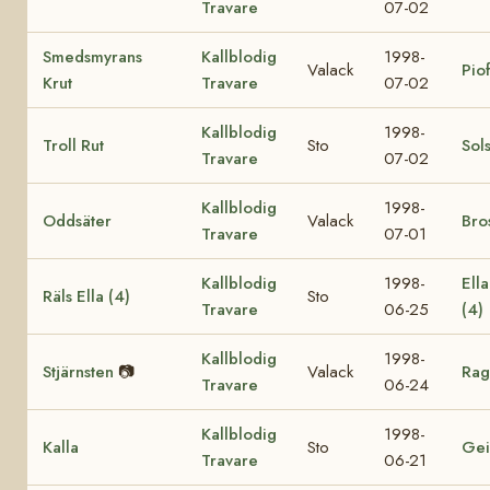
Travare
07-02
Smedsmyrans
Kallblodig
1998-
Valack
Pio
Krut
Travare
07-02
Kallblodig
1998-
Troll Rut
Sto
Sol
Travare
07-02
Kallblodig
1998-
Oddsäter
Valack
Bro
Travare
07-01
Kallblodig
1998-
Ell
Räls Ella (4)
Sto
Travare
06-25
(4)
Kallblodig
1998-
Stjärnsten
📷
Valack
Rag
Travare
06-24
Kallblodig
1998-
Kalla
Sto
Gei
Travare
06-21