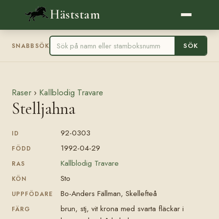
Häststam
SÖK
SNABBSÖK
Raser
›
Kallblodig Travare
Stelljahna
92-0303
ID
1992-04-29
FÖDD
Kallblodig Travare
RAS
Sto
KÖN
Bo-Anders Fällman, Skellefteå
UPPFÖDARE
brun, stj, vit krona med svarta fläckar i
FÄRG