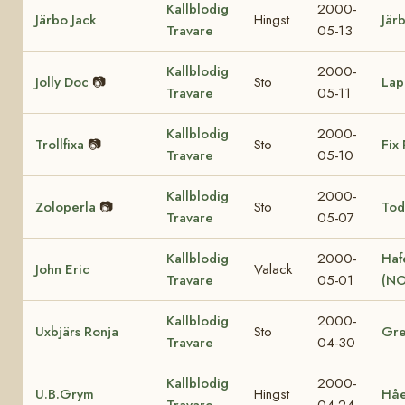
Kallblodig
2000-
Järbo Jack
Hingst
Jär
Travare
05-13
Kallblodig
2000-
Jolly Doc
📷
Sto
Lap
Travare
05-11
Kallblodig
2000-
Trollfixa
📷
Sto
Fix 
Travare
05-10
Kallblodig
2000-
Zoloperla
📷
Sto
Tod
Travare
05-07
Kallblodig
2000-
Haf
John Eric
Valack
Travare
05-01
(NO
Kallblodig
2000-
Uxbjärs Ronja
Sto
Gre
Travare
04-30
Kallblodig
2000-
U.B.Grym
Hingst
Hå
Travare
04-24