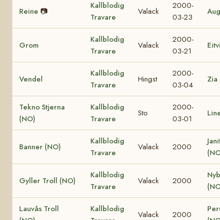
Kallblodig
2000-
Reine
📷
Valack
Aug
Travare
03-23
Kallblodig
2000-
Grom
Valack
Eit
Travare
03-21
Kallblodig
2000-
Vendel
Hingst
Zia
Travare
03-04
Tekno Stjerna
Kallblodig
2000-
Sto
Lin
(NO)
Travare
03-01
Kallblodig
Jani
Banner (NO)
Valack
2000
Travare
(NO
Kallblodig
Nyb
Gyller Troll (NO)
Valack
2000
Travare
(NO
Lauvås Troll
Kallblodig
Per
Valack
2000