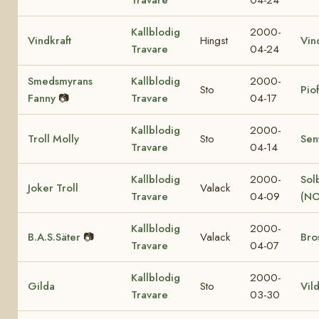
Kallblodig
2000-
Vindkraft
Hingst
Vin
Travare
04-24
Smedsmyrans
Kallblodig
2000-
Sto
Pio
Fanny
📷
Travare
04-17
Kallblodig
2000-
Troll Molly
Sto
Sen
Travare
04-14
Kallblodig
2000-
Sol
Joker Troll
Valack
Travare
04-09
(NO
Kallblodig
2000-
B.A.S.Säter
📷
Valack
Bro
Travare
04-07
Kallblodig
2000-
Gilda
Sto
Vil
Travare
03-30