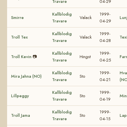
Travare
04-29
Kallblodig
1999-
Smirre
Valack
Lun
Travare
04-29
Kallblodig
1999-
Troll Tex
Valack
Tex
Travare
04-28
Kallblodig
1999-
Troll Kevin
📷
Hingst
Far
Travare
04-25
Kallblodig
1999-
Hva
Mira Jahna (NO)
Sto
Travare
04-21
(NO
Kallblodig
1999-
Lillpeggy
Sto
Min
Travare
04-19
Kallblodig
1999-
Troll Jama
Sto
Lap
Travare
04-15