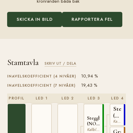
kronranden båda bak
SKICKA IN BILD
RAPPORTERA FEL
Stamtavla
SKRIV UT / DELA
10,94 %
INAVELSKOEFFICIENT (4 NIVÅER)
19,43 %
INAVELSKOEFFICIENT (7 NIVÅER)
PROFIL
LED 1
LED 2
LED 3
LED 4
Stegg
(NO)
Steggbest
Kallblodig Travare
T-
(NO)
169
T-233
Kallblodig Travare
Grasiös