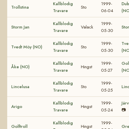
Kallblodig
1999-
Dub
Trollstina
Sto
Travare
06-04
(NO
Kallblodig
1999-
Storm Jan
Valack
Sto
Travare
05-30
Kallblodig
1999-
Tve
Tvedt Möy (NO)
Sto
Travare
05-30
(NO
Kallblodig
1999-
Gol
Åke (NO)
Hingst
Travare
05-27
(NO
Kallblodig
1999-
Lincelusa
Sto
Lin
Travare
05-25
Kallblodig
1999-
Jär
Arigo
Hingst
Travare
05-24
📷
Kallblodig
1999-
Golftroll
Hingst
Gre