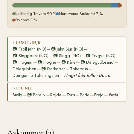
Kallblodig Travare 90 %
Nordsvensk Brukshäst 7 %
Dölehäst 3 %
HINGSTLINJE
📷
Troll Jahn (NO)
📷
Jahn Sjur (NO)
—
—
📷
Steggbest (NO)
📷
Stegg (NO)
📷
Trygve (NO)
—
—
—
📷
Högnar
📷
Högne
📷
Kåre
📷
Dalegudbrand
—
—
—
—
Dölegubben
📷
Sterkoder
Toftebrun
—
—
—
Den gamle Toftehingsten
Hingst från Tofte i Dovre
—
STOLINJE
Stelly
📷
Parelly
Rojda
Tyra
Pärla
Freja
Freja
—
—
—
—
—
—
Avkommor (3)