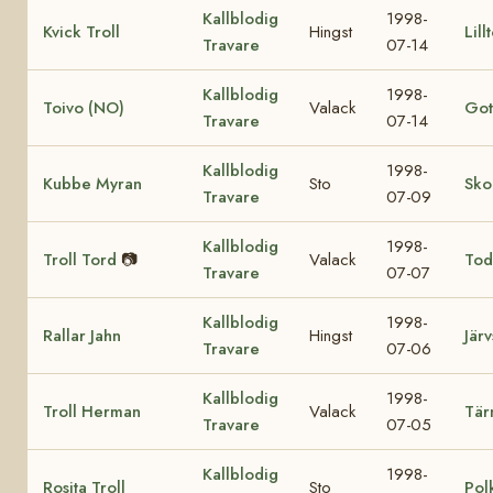
Kallblodig
1998-
Kvick Troll
Hingst
Lill
Travare
07-14
Kallblodig
1998-
Toivo (NO)
Valack
Got
Travare
07-14
Kallblodig
1998-
Kubbe Myran
Sto
Sko
Travare
07-09
Kallblodig
1998-
Troll Tord
📷
Valack
Tod
Travare
07-07
Kallblodig
1998-
Rallar Jahn
Hingst
Järv
Travare
07-06
Kallblodig
1998-
Troll Herman
Valack
Tär
Travare
07-05
Kallblodig
1998-
Rosita Troll
Sto
Pol