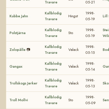
Travare
05-21
Kallblodig
1998-
Kubbe Jahn
Hingst
Lill
Travare
05-19
Kallblodig
1998-
Ste
Polstjärna
Sto
Travare
05-19
Wil
Kallblodig
1998-
Zolopålle
📷
Valack
Bod
Travare
05-15
Kallblodig
1998-
Gangax
Valack
Gan
Travare
05-14
Kallblodig
1998-
Trollskogs Jerker
Valack
Sko
Travare
05-13
Kallblodig
1998-
Troll Mollvi
Sto
Sen
Travare
05-09