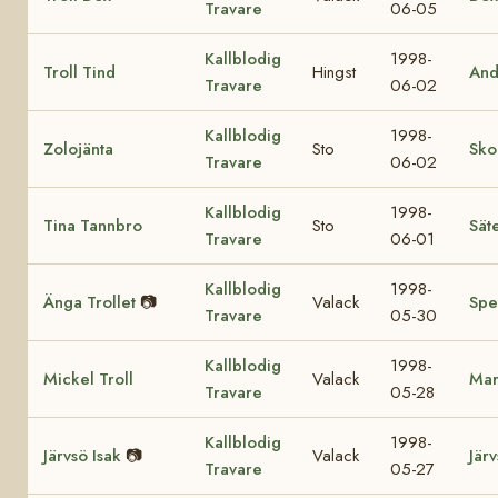
Travare
06-05
Kallblodig
1998-
Troll Tind
Hingst
And
Travare
06-02
Kallblodig
1998-
Zolojänta
Sto
Sko
Travare
06-02
Kallblodig
1998-
Tina Tannbro
Sto
Sät
Travare
06-01
Kallblodig
1998-
Änga Trollet
📷
Valack
Spe
Travare
05-30
Kallblodig
1998-
Mickel Troll
Valack
Mar
Travare
05-28
Kallblodig
1998-
Järvsö Isak
📷
Valack
Jär
Travare
05-27