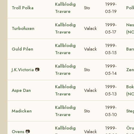
Kallblodig
1999-
Troll Polka
Sto
Pol
Travare
05-19
Kallblodig
1999-
Nes
Turbofuxen
Valack
Travare
05-17
(NO
Kallblodig
1999-
Guld Pilen
Valack
Bar
Travare
05-15
Kallblodig
1999-
J.K.Victoria
📷
Sto
Zen
Travare
05-14
Kallblodig
1999-
Bok
Aspe Dan
Valack
Travare
05-13
(NO
Kallblodig
1999-
Madicken
Sto
Ste
Travare
05-10
Kallblodig
1999-
Öru
Ovens
📷
Valack