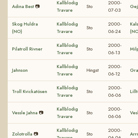
Kallblodig
2000-
Adina Best
📷
Sto
Gej
Travare
07-03
Skog Huldra
Kallblodig
2000-
Kal
Sto
(NO)
Travare
06-24
(NO
Kallblodig
2000-
Pilatroll Rivner
Sto
Mil
Travare
06-13
Kallblodig
2000-
Jahnson
Hingst
Gr
Travare
06-12
Kallblodig
2000-
Troll Kvickatösen
Sto
Lill
Travare
06-06
Kallblodig
2000-
Vessle Jahna
📷
Sto
Vesl
Travare
06-06
Kallblodig
2000-
Zolotrolla
📷
Sto
Arr
Travare
06-06