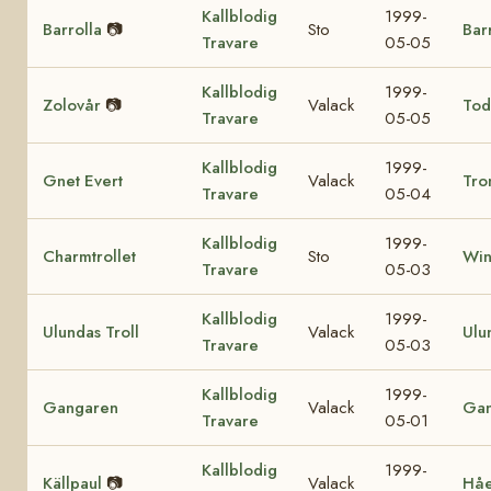
Kallblodig
1999-
Barrolla
📷
Sto
Bar
Travare
05-05
Kallblodig
1999-
Zolovår
📷
Valack
Tod
Travare
05-05
Kallblodig
1999-
Gnet Evert
Valack
Tro
Travare
05-04
Kallblodig
1999-
Charmtrollet
Sto
Win
Travare
05-03
Kallblodig
1999-
Ulundas Troll
Valack
Ulu
Travare
05-03
Kallblodig
1999-
Gangaren
Valack
Ga
Travare
05-01
Kallblodig
1999-
Källpaul
📷
Valack
Hå