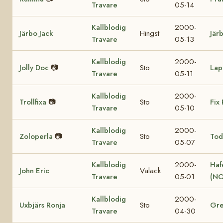
Travare
05-14
Kallblodig
2000-
Järbo Jack
Hingst
Jär
Travare
05-13
Kallblodig
2000-
Jolly Doc
📷
Sto
Lap
Travare
05-11
Kallblodig
2000-
Trollfixa
📷
Sto
Fix 
Travare
05-10
Kallblodig
2000-
Zoloperla
📷
Sto
Tod
Travare
05-07
Kallblodig
2000-
Haf
John Eric
Valack
Travare
05-01
(NO
Kallblodig
2000-
Uxbjärs Ronja
Sto
Gre
Travare
04-30