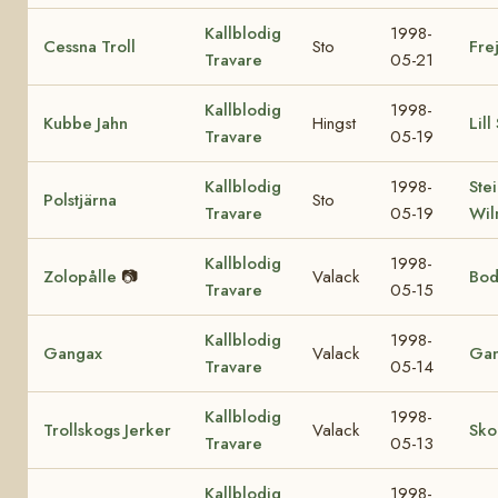
Kallblodig
1998-
Cessna Troll
Sto
Fre
Travare
05-21
Kallblodig
1998-
Kubbe Jahn
Hingst
Lill
Travare
05-19
Kallblodig
1998-
Ste
Polstjärna
Sto
Travare
05-19
Wil
Kallblodig
1998-
Zolopålle
📷
Valack
Bod
Travare
05-15
Kallblodig
1998-
Gangax
Valack
Gan
Travare
05-14
Kallblodig
1998-
Trollskogs Jerker
Valack
Sko
Travare
05-13
Kallblodig
1998-