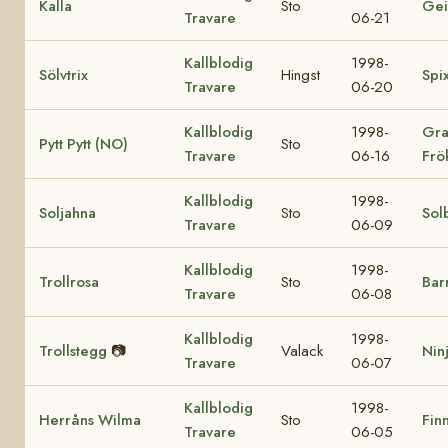
Kalla
Sto
Gei
Travare
06-21
Kallblodig
1998-
Sölvtrix
Hingst
Spi
Travare
06-20
Kallblodig
1998-
Gra
Pytt Pytt (NO)
Sto
Travare
06-16
Frö
Kallblodig
1998-
Soljahna
Sto
Sol
Travare
06-09
Kallblodig
1998-
Trollrosa
Sto
Bar
Travare
06-08
Kallblodig
1998-
Trollstegg
📷
Valack
Nin
Travare
06-07
Kallblodig
1998-
Herråns Wilma
Sto
Finn
Travare
06-05