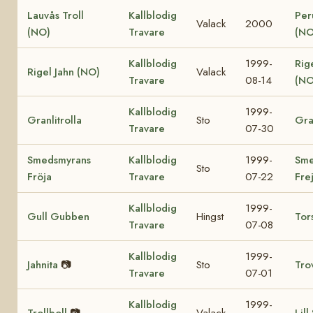
Lauvås Troll
Kallblodig
Per
Valack
2000
(NO)
Travare
(NO
Kallblodig
1999-
Rig
Rigel Jahn (NO)
Valack
Travare
08-14
(NO
Kallblodig
1999-
Granlitrolla
Sto
Gra
Travare
07-30
Smedsmyrans
Kallblodig
1999-
Sme
Sto
Fröja
Travare
07-22
Fre
Kallblodig
1999-
Gull Gubben
Hingst
Tor
Travare
07-08
Kallblodig
1999-
Jahnita
📷
Sto
Tro
Travare
07-01
Kallblodig
1999-
Trollboll
📷
Valack
Lill