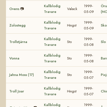
Kallblodig
1999-
Öru
Ovens
📷
Valack
Travare
05-09
(NO
Kallblodig
1999-
Zolostegg
Hingst
Sko
Travare
05-09
Kallblodig
1999-
Trollstjärna
Sto
Slo
Travare
05-08
Kallblodig
1999-
Vonna
Sto
Bar
Travare
05-08
Kallblodig
1999-
Jahna Moss (17)
Sto
Pixj
Travare
05-07
Kallblodig
1999-
Troll Joar
Hingst
Chi
Travare
05-07
Kallblodig
1999-