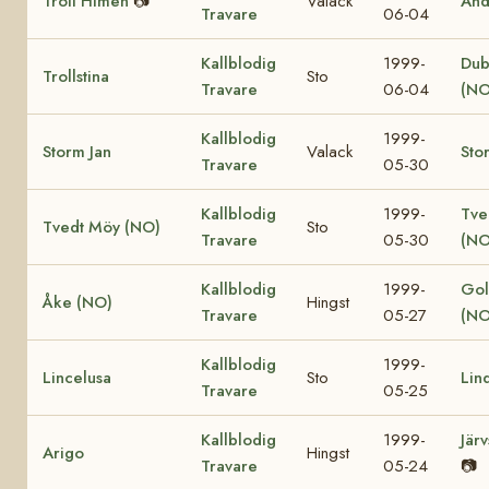
Troll Himen
📷
Valack
And
Travare
06-04
Kallblodig
1999-
Dub
Trollstina
Sto
Travare
06-04
(NO
Kallblodig
1999-
Storm Jan
Valack
Sto
Travare
05-30
Kallblodig
1999-
Tve
Tvedt Möy (NO)
Sto
Travare
05-30
(NO
Kallblodig
1999-
Gol
Åke (NO)
Hingst
Travare
05-27
(NO
Kallblodig
1999-
Lincelusa
Sto
Lin
Travare
05-25
Kallblodig
1999-
Jär
Arigo
Hingst
Travare
05-24
📷