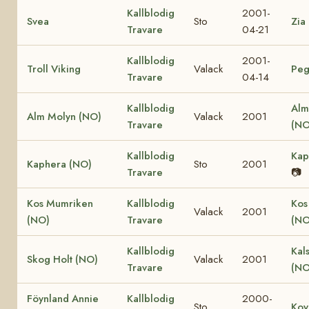
Kallblodig
2001-
Svea
Sto
Zia
Travare
04-21
Kallblodig
2001-
Troll Viking
Valack
Peg
Travare
04-14
Kallblodig
Alm
Alm Molyn (NO)
Valack
2001
Travare
(NO
Kallblodig
Kap
Kaphera (NO)
Sto
2001
Travare
📷
Kos Mumriken
Kallblodig
Kos
Valack
2001
(NO)
Travare
(NO
Kallblodig
Kal
Skog Holt (NO)
Valack
2001
Travare
(NO
Föynland Annie
Kallblodig
2000-
Sto
Koy