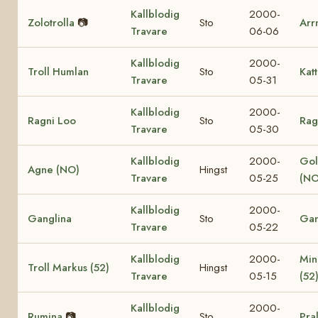
Kallblodig
2000-
Zolotrolla
📷
Sto
Arr
Travare
06-06
Kallblodig
2000-
Troll Humlan
Sto
Katt
Travare
05-31
Kallblodig
2000-
Ragni Loo
Sto
Rag
Travare
05-30
Kallblodig
2000-
Gol
Agne (NO)
Hingst
Travare
05-25
(NO
Kallblodig
2000-
Ganglina
Sto
Gan
Travare
05-22
Kallblodig
2000-
Min
Troll Markus (52)
Hingst
Travare
05-15
(52
Kallblodig
2000-
Rumina
📷
Sto
Pra