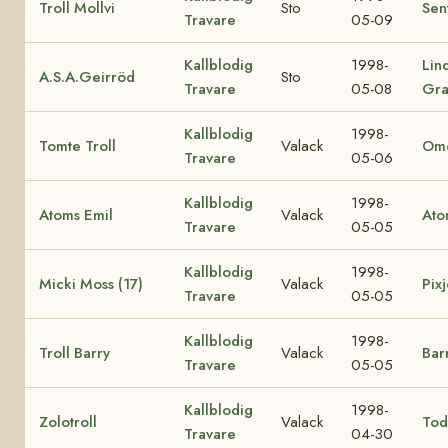
Troll Mollvi
Sto
Sen
Travare
05-09
Kallblodig
1998-
Lin
A.S.A.Geirröd
Sto
Travare
05-08
Gra
Kallblodig
1998-
Tomte Troll
Valack
Ome
Travare
05-06
Kallblodig
1998-
Atoms Emil
Valack
Ato
Travare
05-05
Kallblodig
1998-
Micki Moss (17)
Valack
Pixj
Travare
05-05
Kallblodig
1998-
Troll Barry
Valack
Bar
Travare
05-05
Kallblodig
1998-
Zolotroll
Valack
Tod
Travare
04-30