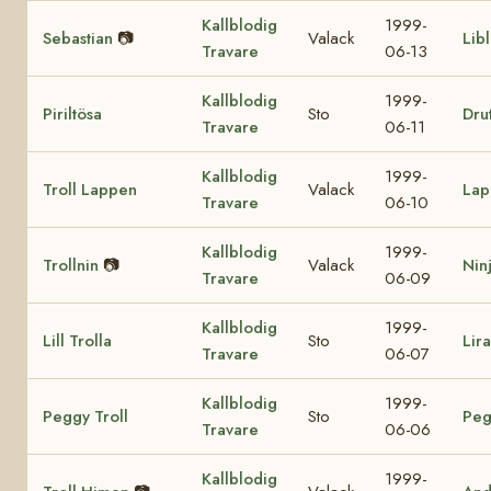
Kallblodig
1999-
Sebastian
📷
Valack
Lib
Travare
06-13
Kallblodig
1999-
Piriltösa
Sto
Drut
Travare
06-11
Kallblodig
1999-
Troll Lappen
Valack
Lap
Travare
06-10
Kallblodig
1999-
Trollnin
📷
Valack
Nin
Travare
06-09
Kallblodig
1999-
Lill Trolla
Sto
Lir
Travare
06-07
Kallblodig
1999-
Peggy Troll
Sto
Peg
Travare
06-06
Kallblodig
1999-