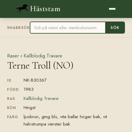
Häststam
SÖK
SNABBSÖK
Raser
›
Kallblodig Travare
Terne Troll (NO)
NK-830367
ID
1983
FÖDD
Kallblodig Travare
RAS
Hingst
KÖN
ljusbrun, gmg bls, vita ballar höger bak, vit
FÄRG
halvstrumpa vänster bak