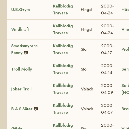
Kallblodig
2000-
U.B.Grym
Hingst
Hå
Travare
04-24
Kallblodig
2000-
Vindkraft
Hingst
Vin
Travare
04-24
Smedsmyrans
Kallblodig
2000-
Sto
Pio
Fanny
📷
Travare
04-17
Kallblodig
2000-
Troll Molly
Sto
Sen
Travare
04-14
Kallblodig
2000-
Sol
Joker Troll
Valack
Travare
04-09
(NO
Kallblodig
2000-
B.A.S.Säter
📷
Valack
Bro
Travare
04-07
Kallblodig
2000-
Gilda
Sto
Vil