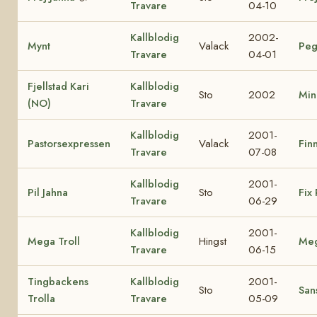
Travare
04-10
Kallblodig
2002-
Mynt
Valack
Peg
Travare
04-01
Fjellstad Kari
Kallblodig
Sto
2002
Min
(NO)
Travare
Kallblodig
2001-
Pastorsexpressen
Valack
Finn
Travare
07-08
Kallblodig
2001-
Pil Jahna
Sto
Fix 
Travare
06-29
Kallblodig
2001-
Mega Troll
Hingst
Me
Travare
06-15
Tingbackens
Kallblodig
2001-
Sto
Sans
Trolla
Travare
05-09