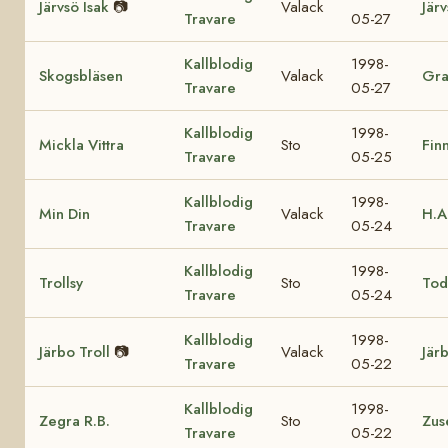
Järvsö Isak
📷
Valack
Jär
Travare
05-27
Kallblodig
1998-
Skogsbläsen
Valack
Gra
Travare
05-27
Kallblodig
1998-
Mickla Vittra
Sto
Fin
Travare
05-25
Kallblodig
1998-
Min Din
Valack
H.A
Travare
05-24
Kallblodig
1998-
Trollsy
Sto
Tod
Travare
05-24
Kallblodig
1998-
Järbo Troll
📷
Valack
Jär
Travare
05-22
Kallblodig
1998-
Zegra R.B.
Sto
Zus
Travare
05-22