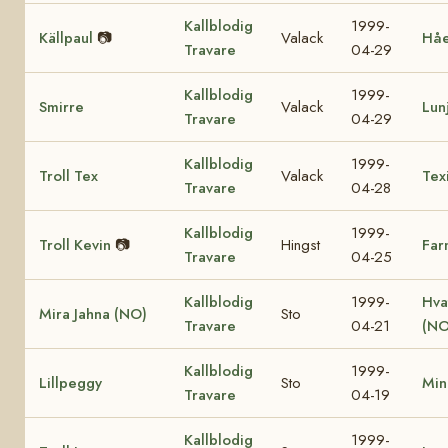
Kallblodig
1999-
Källpaul
📷
Valack
Hå
Travare
04-29
Kallblodig
1999-
Smirre
Valack
Lun
Travare
04-29
Kallblodig
1999-
Troll Tex
Valack
Tex
Travare
04-28
Kallblodig
1999-
Troll Kevin
📷
Hingst
Far
Travare
04-25
Kallblodig
1999-
Hva
Mira Jahna (NO)
Sto
Travare
04-21
(NO
Kallblodig
1999-
Lillpeggy
Sto
Min
Travare
04-19
Kallblodig
1999-