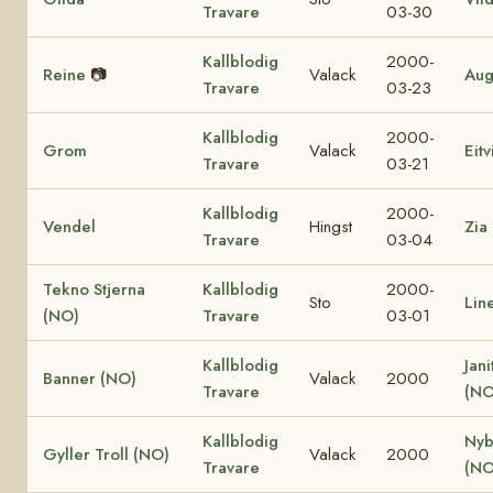
Travare
03-30
Kallblodig
2000-
Reine
📷
Valack
Aug
Travare
03-23
Kallblodig
2000-
Grom
Valack
Eit
Travare
03-21
Kallblodig
2000-
Vendel
Hingst
Zia
Travare
03-04
Tekno Stjerna
Kallblodig
2000-
Sto
Lin
(NO)
Travare
03-01
Kallblodig
Jani
Banner (NO)
Valack
2000
Travare
(NO
Kallblodig
Nyb
Gyller Troll (NO)
Valack
2000
Travare
(NO