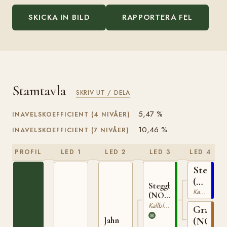
SKICKA IN BILD
RAPPORTERA FEL
Stamtavla
SKRIV UT / DELA
5,47 %
INAVELSKOEFFICIENT (4 NIVÅER)
10,46 %
INAVELSKOEFFICIENT (7 NIVÅER)
PROFIL
LED 1
LED 2
LED 3
LED 4
Stegg
(NO)
Steggbest
Kallblodig Travare
T-
(NO)
169
T-233
Kallblodig Travare
Grasiös
Jahn
(NO)