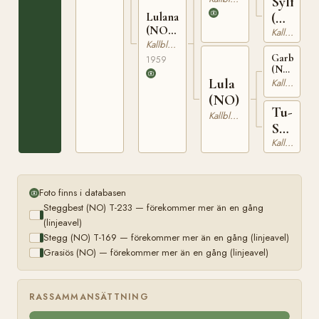
Sylfrid
Lulana
(NO)
(NO)
Kallblodig Travare
T-
T-22111
Kallblodig Travare
706
Garbergsv
1959
(NO)
Lula
T-
Kallblodig Travare
147
(NO)
Tu-
Kallblodig Travare
Sölvi
Kallblodig Travare
(NO)
Foto finns i databasen
Steggbest (NO) T-233 — förekommer mer än en gång
(linjeavel)
Stegg (NO) T-169 — förekommer mer än en gång (linjeavel)
Grasiös (NO) — förekommer mer än en gång (linjeavel)
RASSAMMANSÄTTNING