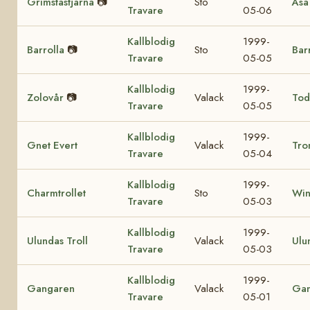
Grimstastjärna
📷
Sto
Åsa
Travare
05-06
Kallblodig
1999-
Barrolla
📷
Sto
Bar
Travare
05-05
Kallblodig
1999-
Zolovår
📷
Valack
Tod
Travare
05-05
Kallblodig
1999-
Gnet Evert
Valack
Tro
Travare
05-04
Kallblodig
1999-
Charmtrollet
Sto
Win
Travare
05-03
Kallblodig
1999-
Ulundas Troll
Valack
Ulu
Travare
05-03
Kallblodig
1999-
Gangaren
Valack
Ga
Travare
05-01