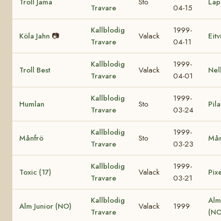
Troll Jama
Sto
Lap
Travare
04-15
Kallblodig
1999-
Köla Jahn
📷
Valack
Eit
Travare
04-11
Kallblodig
1999-
Troll Best
Valack
Nel
Travare
04-01
Kallblodig
1999-
Humlan
Sto
Pila
Travare
03-24
Kallblodig
1999-
Månfrö
Sto
Mån
Travare
03-23
Kallblodig
1999-
Toxic (17)
Valack
Pixe
Travare
03-21
Kallblodig
Alm
Alm Junior (NO)
Valack
1999
Travare
(NO