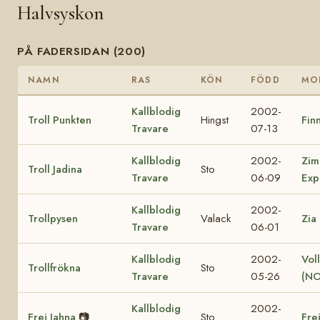
Halvsyskon
PÅ FADERSIDAN (200)
NAMN
RAS
KÖN
FÖDD
MO
Kallblodig
2002-
Troll Punkten
Hingst
Finn
Travare
07-13
Kallblodig
2002-
Zim
Troll Jadina
Sto
Travare
06-09
Exp
Kallblodig
2002-
Trollpysen
Valack
Zia
Travare
06-01
Kallblodig
2002-
Vol
Trollfrökna
Sto
Travare
05-26
(NO
Kallblodig
2002-
Frej Jahna
📷
Sto
Fre