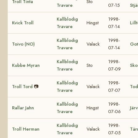
Troll Tinta
Sto
Travare
07-15
Stj
Kallblodig
1998-
Kvick Troll
Hingst
Lill
Travare
07-14
Kallblodig
1998-
Toivo (NO)
Valack
Got
Travare
07-14
Kallblodig
1998-
Kubbe Myran
Sto
Sko
Travare
07-09
Kallblodig
1998-
Troll Tord
📷
Valack
Tod
Travare
07-07
Kallblodig
1998-
Rallar Jahn
Hingst
Järv
Travare
07-06
Kallblodig
1998-
Troll Herman
Valack
Tär
Travare
07-05