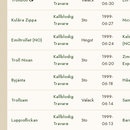
Travare
06-30
Kallblodig
1999-
Kulåra Zippa
Sto
Nic
Travare
06-27
Kallblodig
1999-
Kal
Emiltrollet (NO)
Hingst
Travare
06-24
(NO
Kallblodig
1999-
Zim
Troll Nixan
Sto
Travare
06-20
Exp
Kallblodig
1999-
Byjänta
Sto
Håe
Travare
06-18
Kallblodig
1999-
Trollsam
Valack
Sa
Travare
06-14
Kallblodig
1999-
Luppioflickan
Sto
Bar
Travare
06-13