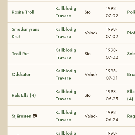
Kallblodig
1998-
Rosita Troll
Sto
Pol
Travare
07-02
Smedsmyrans
Kallblodig
1998-
Valack
Pio
Krut
Travare
07-02
Kallblodig
1998-
Troll Rut
Sto
Sol
Travare
07-02
Kallblodig
1998-
Oddsäter
Valack
Bro
Travare
07-01
Kallblodig
1998-
Ell
Räls Ella (4)
Sto
Travare
06-25
(4)
Kallblodig
1998-
Stjärnsten
📷
Valack
Rag
Travare
06-24
Kallblodig
1998-