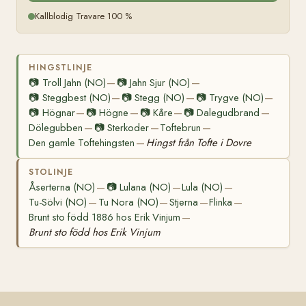
Kallblodig Travare 100 %
HINGSTLINJE
📷
Troll Jahn (NO)
📷
Jahn Sjur (NO)
—
—
📷
Steggbest (NO)
📷
Stegg (NO)
📷
Trygve (NO)
—
—
—
📷
Högnar
📷
Högne
📷
Kåre
📷
Dalegudbrand
—
—
—
—
Dölegubben
📷
Sterkoder
Toftebrun
—
—
—
Den gamle Toftehingsten
Hingst från Tofte i Dovre
—
STOLINJE
Åserterna (NO)
📷
Lulana (NO)
Lula (NO)
—
—
—
Tu-Sölvi (NO)
Tu Nora (NO)
Stjerna
Flinka
—
—
—
—
Brunt sto född 1886 hos Erik Vinjum
—
Brunt sto född hos Erik Vinjum