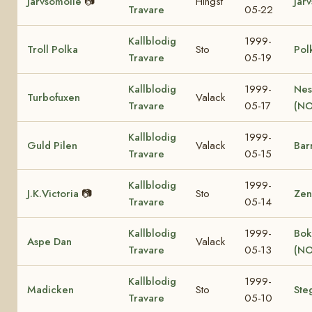
Järvsömolle
📷
Hingst
Jär
Travare
05-22
Kallblodig
1999-
Troll Polka
Sto
Pol
Travare
05-19
Kallblodig
1999-
Nes
Turbofuxen
Valack
Travare
05-17
(NO
Kallblodig
1999-
Guld Pilen
Valack
Bar
Travare
05-15
Kallblodig
1999-
J.K.Victoria
📷
Sto
Zen
Travare
05-14
Kallblodig
1999-
Bok
Aspe Dan
Valack
Travare
05-13
(NO
Kallblodig
1999-
Madicken
Sto
Ste
Travare
05-10