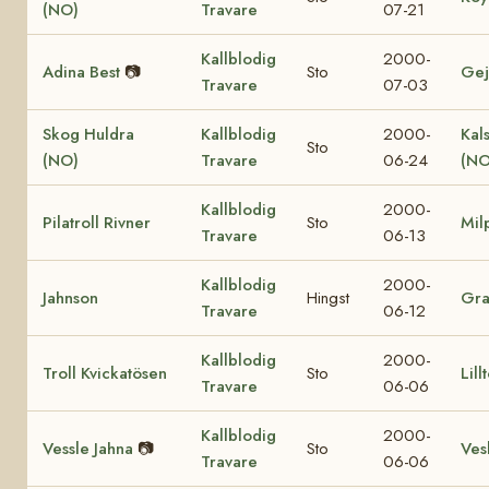
(NO)
Travare
07-21
Kallblodig
2000-
Adina Best
📷
Sto
Gej
Travare
07-03
Skog Huldra
Kallblodig
2000-
Kal
Sto
(NO)
Travare
06-24
(NO
Kallblodig
2000-
Pilatroll Rivner
Sto
Mil
Travare
06-13
Kallblodig
2000-
Jahnson
Hingst
Gr
Travare
06-12
Kallblodig
2000-
Troll Kvickatösen
Sto
Lill
Travare
06-06
Kallblodig
2000-
Vessle Jahna
📷
Sto
Vesl
Travare
06-06