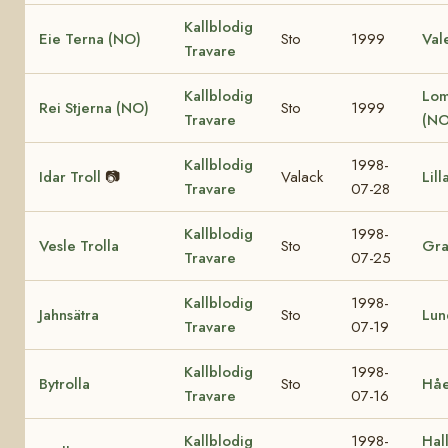
Kallblodig
Eie Terna (NO)
Sto
1999
Val
Travare
Kallblodig
Lom
Rei Stjerna (NO)
Sto
1999
Travare
(NO
Kallblodig
1998-
Idar Troll
📷
Valack
Lill
Travare
07-28
Kallblodig
1998-
Vesle Trolla
Sto
Gra
Travare
07-25
Kallblodig
1998-
Jahnsätra
Sto
Lun
Travare
07-19
Kallblodig
1998-
Bytrolla
Sto
Håe
Travare
07-16
Kallblodig
1998-
Hall