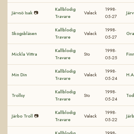
Kallblodig
1998-
Järvsö Isak
📷
Valack
Jär
Travare
05-27
Kallblodig
1998-
Skogsbläsen
Valack
Gra
Travare
05-27
Kallblodig
1998-
Mickla Vittra
Sto
Fin
Travare
05-25
Kallblodig
1998-
Min Din
Valack
H.A
Travare
05-24
Kallblodig
1998-
Trollsy
Sto
Tod
Travare
05-24
Kallblodig
1998-
Järbo Troll
📷
Valack
Jär
Travare
05-22
Kallblodig
1998-