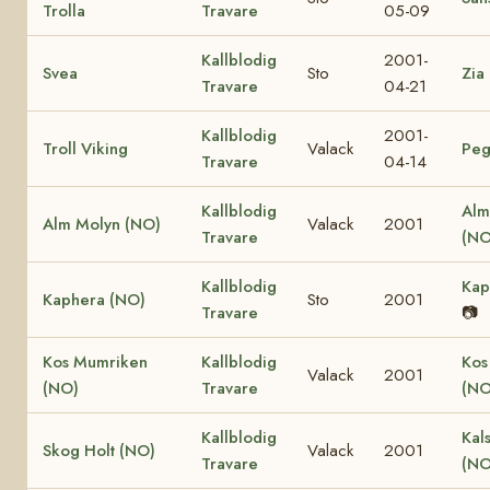
Trolla
Travare
05-09
Kallblodig
2001-
Svea
Sto
Zia
Travare
04-21
Kallblodig
2001-
Troll Viking
Valack
Peg
Travare
04-14
Kallblodig
Alm
Alm Molyn (NO)
Valack
2001
Travare
(NO
Kallblodig
Kap
Kaphera (NO)
Sto
2001
Travare
📷
Kos Mumriken
Kallblodig
Kos
Valack
2001
(NO)
Travare
(NO
Kallblodig
Kal
Skog Holt (NO)
Valack
2001
Travare
(NO