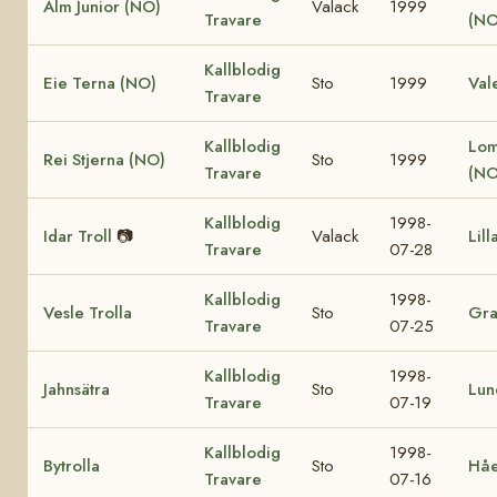
Alm Junior (NO)
Valack
1999
Travare
(NO
Kallblodig
Eie Terna (NO)
Sto
1999
Val
Travare
Kallblodig
Lom
Rei Stjerna (NO)
Sto
1999
Travare
(NO
Kallblodig
1998-
Idar Troll
📷
Valack
Lill
Travare
07-28
Kallblodig
1998-
Vesle Trolla
Sto
Gra
Travare
07-25
Kallblodig
1998-
Jahnsätra
Sto
Lun
Travare
07-19
Kallblodig
1998-
Bytrolla
Sto
Håe
Travare
07-16