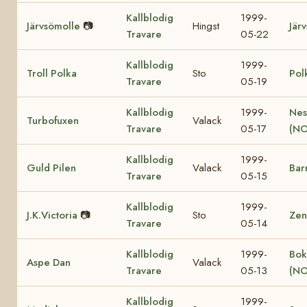
Kallblodig
1999-
Järvsömolle
📷
Hingst
Jär
Travare
05-22
Kallblodig
1999-
Troll Polka
Sto
Pol
Travare
05-19
Kallblodig
1999-
Nes
Turbofuxen
Valack
Travare
05-17
(NO
Kallblodig
1999-
Guld Pilen
Valack
Bar
Travare
05-15
Kallblodig
1999-
J.K.Victoria
📷
Sto
Zen
Travare
05-14
Kallblodig
1999-
Bok
Aspe Dan
Valack
Travare
05-13
(NO
Kallblodig
1999-