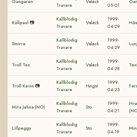
Gangaren
Valack
Ga
Travare
05-01
Kallblodig
1999-
Källpaul
📷
Valack
Hå
Travare
04-29
Kallblodig
1999-
Smirre
Valack
Lun
Travare
04-29
Kallblodig
1999-
Troll Tex
Valack
Tex
Travare
04-28
Kallblodig
1999-
Troll Kevin
📷
Hingst
Far
Travare
04-25
Kallblodig
1999-
Hva
Mira Jahna (NO)
Sto
Travare
04-21
(NO
Kallblodig
1999-
Lillpeggy
Sto
Min
Travare
04-19