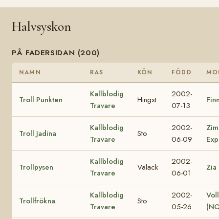
Halvsyskon
PÅ FADERSIDAN (200)
NAMN
RAS
KÖN
FÖDD
MO
Kallblodig
2002-
Troll Punkten
Hingst
Finn
Travare
07-13
Kallblodig
2002-
Zim
Troll Jadina
Sto
Travare
06-09
Exp
Kallblodig
2002-
Trollpysen
Valack
Zia
Travare
06-01
Kallblodig
2002-
Vol
Trollfrökna
Sto
Travare
05-26
(NO