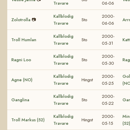
Travare
06-06
Kallblodig
2000-
Zolotrolla
📷
Sto
Arr
Travare
06-06
Kallblodig
2000-
Troll Humlan
Sto
Katt
Travare
05-31
Kallblodig
2000-
Ragni Loo
Sto
Rag
Travare
05-30
Kallblodig
2000-
Gol
Agne (NO)
Hingst
Travare
05-25
(NO
Kallblodig
2000-
Ganglina
Sto
Gan
Travare
05-22
Kallblodig
2000-
Min
Troll Markus (52)
Hingst
Travare
05-15
(52