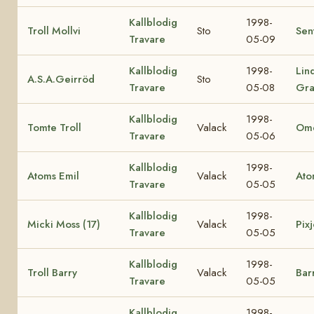
Kallblodig
1998-
Troll Mollvi
Sto
Sen
Travare
05-09
Kallblodig
1998-
Lin
A.S.A.Geirröd
Sto
Travare
05-08
Gra
Kallblodig
1998-
Tomte Troll
Valack
Ome
Travare
05-06
Kallblodig
1998-
Atoms Emil
Valack
Ato
Travare
05-05
Kallblodig
1998-
Micki Moss (17)
Valack
Pixj
Travare
05-05
Kallblodig
1998-
Troll Barry
Valack
Bar
Travare
05-05
Kallblodig
1998-