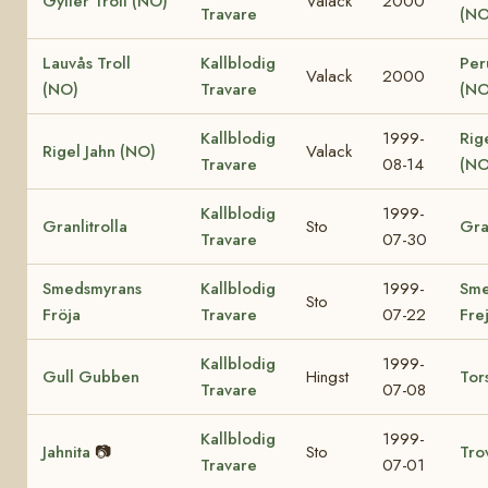
Gyller Troll (NO)
Valack
2000
Travare
(NO
Lauvås Troll
Kallblodig
Per
Valack
2000
(NO)
Travare
(NO
Kallblodig
1999-
Rig
Rigel Jahn (NO)
Valack
Travare
08-14
(NO
Kallblodig
1999-
Granlitrolla
Sto
Gra
Travare
07-30
Smedsmyrans
Kallblodig
1999-
Sme
Sto
Fröja
Travare
07-22
Fre
Kallblodig
1999-
Gull Gubben
Hingst
Tor
Travare
07-08
Kallblodig
1999-
Jahnita
📷
Sto
Tro
Travare
07-01