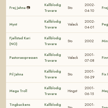
Kallblodig
2002-
Frej Jahna
📷
Sto
Fre
Travare
04-10
Kallblodig
2002-
Mynt
Valack
Peg
Travare
04-01
Fjellstad Kari
Kallblodig
Sto
2002
Min
(NO)
Travare
Kallblodig
2001-
Pastorsexpressen
Valack
Finn
Travare
07-08
Kallblodig
2001-
Pil Jahna
Sto
Fix 
Travare
06-29
Kallblodig
2001-
Mega Troll
Hingst
Me
Travare
06-15
Tingbackens
Kallblodig
2001-
Sto
Sans