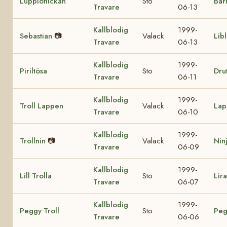
Luppioflickan
Sto
Bar
Travare
06-13
Kallblodig
1999-
Sebastian
📷
Valack
Lib
Travare
06-13
Kallblodig
1999-
Piriltösa
Sto
Drut
Travare
06-11
Kallblodig
1999-
Troll Lappen
Valack
Lap
Travare
06-10
Kallblodig
1999-
Trollnin
📷
Valack
Nin
Travare
06-09
Kallblodig
1999-
Lill Trolla
Sto
Lir
Travare
06-07
Kallblodig
1999-
Peggy Troll
Sto
Peg
Travare
06-06