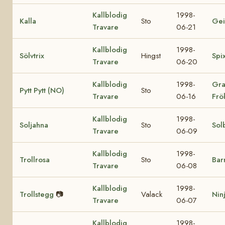
Kallblodig
1998-
Kalla
Sto
Gei
Travare
06-21
Kallblodig
1998-
Sölvtrix
Hingst
Spi
Travare
06-20
Kallblodig
1998-
Gra
Pytt Pytt (NO)
Sto
Travare
06-16
Frö
Kallblodig
1998-
Soljahna
Sto
Sol
Travare
06-09
Kallblodig
1998-
Trollrosa
Sto
Bar
Travare
06-08
Kallblodig
1998-
Trollstegg
📷
Valack
Nin
Travare
06-07
Kallblodig
1998-