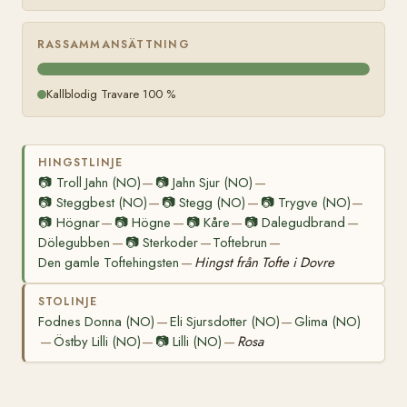
RASSAMMANSÄTTNING
Kallblodig Travare 100 %
HINGSTLINJE
📷
Troll Jahn (NO)
📷
Jahn Sjur (NO)
—
—
📷
Steggbest (NO)
📷
Stegg (NO)
📷
Trygve (NO)
—
—
—
📷
Högnar
📷
Högne
📷
Kåre
📷
Dalegudbrand
—
—
—
—
Dölegubben
📷
Sterkoder
Toftebrun
—
—
—
Den gamle Toftehingsten
Hingst från Tofte i Dovre
—
STOLINJE
Fodnes Donna (NO)
Eli Sjursdotter (NO)
Glima (NO)
—
—
Östby Lilli (NO)
📷
Lilli (NO)
Rosa
—
—
—