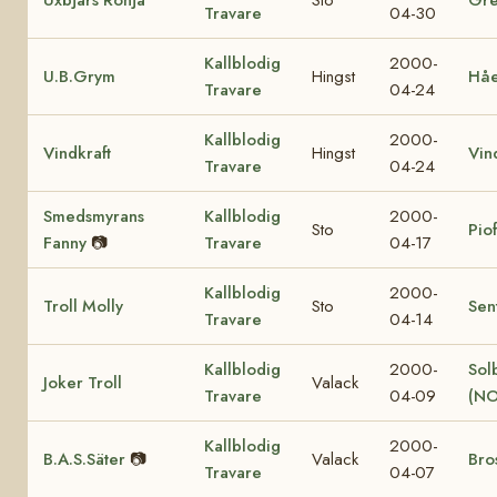
Travare
04-30
Kallblodig
2000-
U.B.Grym
Hingst
Hå
Travare
04-24
Kallblodig
2000-
Vindkraft
Hingst
Vin
Travare
04-24
Smedsmyrans
Kallblodig
2000-
Sto
Pio
Fanny
📷
Travare
04-17
Kallblodig
2000-
Troll Molly
Sto
Sen
Travare
04-14
Kallblodig
2000-
Sol
Joker Troll
Valack
Travare
04-09
(NO
Kallblodig
2000-
B.A.S.Säter
📷
Valack
Bro
Travare
04-07