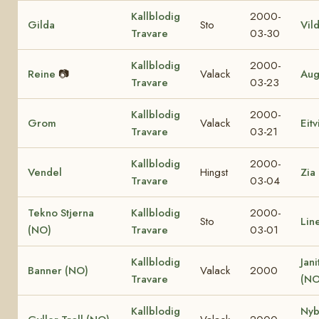
Kallblodig
2000-
Gilda
Sto
Vil
Travare
03-30
Kallblodig
2000-
Reine
📷
Valack
Aug
Travare
03-23
Kallblodig
2000-
Grom
Valack
Eit
Travare
03-21
Kallblodig
2000-
Vendel
Hingst
Zia
Travare
03-04
Tekno Stjerna
Kallblodig
2000-
Sto
Lin
(NO)
Travare
03-01
Kallblodig
Jani
Banner (NO)
Valack
2000
Travare
(NO
Kallblodig
Nyb