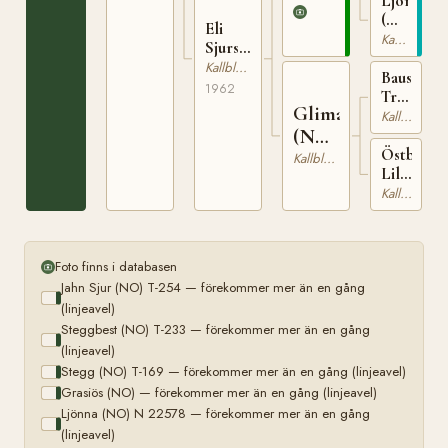
Ljönna
T-254
(NO)
Eli
N
Kallblodig Travare
Sjursdotter
22578
(NO)
Kallblodig Travare
Baus
1962
Tryggsön
Glima
(NO)
Kallblodig Travare
T-
(NO)
207
Östby
T-
Kallblodig Travare
Lilli
1510
(NO)
Kallblodig Travare
T-
573
Foto finns i databasen
Jahn Sjur (NO) T-254 — förekommer mer än en gång
(linjeavel)
Steggbest (NO) T-233 — förekommer mer än en gång
(linjeavel)
Stegg (NO) T-169 — förekommer mer än en gång (linjeavel)
Grasiös (NO) — förekommer mer än en gång (linjeavel)
Ljönna (NO) N 22578 — förekommer mer än en gång
(linjeavel)