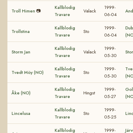
Kallblodig
1999-
Troll Himen
📷
Valack
And
Travare
06-04
Kallblodig
1999-
Dub
Trollstina
Sto
Travare
06-04
(NO
Kallblodig
1999-
Storm Jan
Valack
Sto
Travare
05-30
Kallblodig
1999-
Tve
Tvedt Möy (NO)
Sto
Travare
05-30
(NO
Kallblodig
1999-
Gol
Åke (NO)
Hingst
Travare
05-27
(NO
Kallblodig
1999-
Lincelusa
Sto
Lin
Travare
05-25
Kallblodig
1999-
Jär