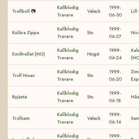
Kallblodig
1999-
Trollboll
📷
Valack
Lill
Travare
06-30
Kallblodig
1999-
Kulåra Zippa
Sto
Nic
Travare
06-27
Kallblodig
1999-
Kal
Emiltrollet (NO)
Hingst
Travare
06-24
(NO
Kallblodig
1999-
Zim
Troll Nixan
Sto
Travare
06-20
Exp
Kallblodig
1999-
Byjänta
Sto
Håe
Travare
06-18
Kallblodig
1999-
Trollsam
Valack
Sa
Travare
06-14
Kallblodig
1999-