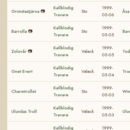
Kallblodig
1999-
Grimstastjärna
📷
Sto
Åsa
Travare
05-06
Kallblodig
1999-
Barrolla
📷
Sto
Bar
Travare
05-05
Kallblodig
1999-
Zolovår
📷
Valack
Tod
Travare
05-05
Kallblodig
1999-
Gnet Evert
Valack
Tro
Travare
05-04
Kallblodig
1999-
Charmtrollet
Sto
Win
Travare
05-03
Kallblodig
1999-
Ulundas Troll
Valack
Ulu
Travare
05-03
Kallblodig
1999-