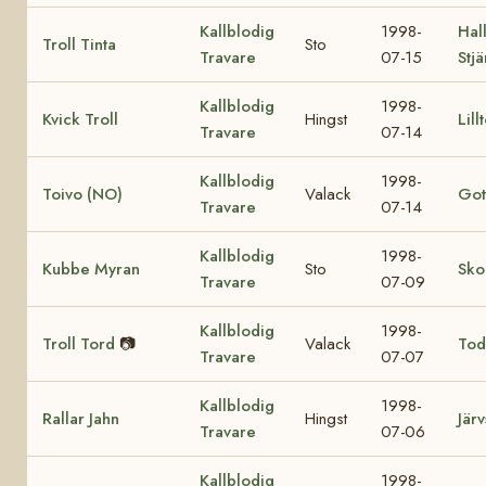
Kallblodig
1998-
Hall
Troll Tinta
Sto
Travare
07-15
Stj
Kallblodig
1998-
Kvick Troll
Hingst
Lill
Travare
07-14
Kallblodig
1998-
Toivo (NO)
Valack
Got
Travare
07-14
Kallblodig
1998-
Kubbe Myran
Sto
Sko
Travare
07-09
Kallblodig
1998-
Troll Tord
📷
Valack
Tod
Travare
07-07
Kallblodig
1998-
Rallar Jahn
Hingst
Järv
Travare
07-06
Kallblodig
1998-