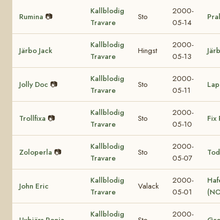
Kallblodig
2000-
Rumina
📷
Sto
Pra
Travare
05-14
Kallblodig
2000-
Järbo Jack
Hingst
Jär
Travare
05-13
Kallblodig
2000-
Jolly Doc
📷
Sto
Lap
Travare
05-11
Kallblodig
2000-
Trollfixa
📷
Sto
Fix 
Travare
05-10
Kallblodig
2000-
Zoloperla
📷
Sto
Tod
Travare
05-07
Kallblodig
2000-
Haf
John Eric
Valack
Travare
05-01
(NO
Kallblodig
2000-
Uxbjärs Ronja
Sto
Gre