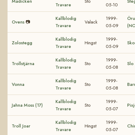
Madicken
Sto
Ste
Travare
05-10
Kallblodig
1999-
Öru
Ovens
📷
Valack
Travare
05-09
(NO
Kallblodig
1999-
Zolostegg
Hingst
Sko
Travare
05-09
Kallblodig
1999-
Trollstjärna
Sto
Slo
Travare
05-08
Kallblodig
1999-
Vonna
Sto
Bar
Travare
05-08
Kallblodig
1999-
Jahna Moss (17)
Sto
Pixj
Travare
05-07
Kallblodig
1999-
Troll Joar
Hingst
Chi
Travare
05-07