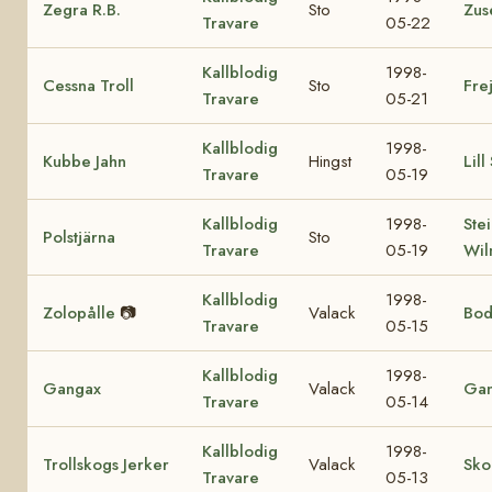
Zegra R.B.
Sto
Zus
Travare
05-22
Kallblodig
1998-
Cessna Troll
Sto
Fre
Travare
05-21
Kallblodig
1998-
Kubbe Jahn
Hingst
Lill
Travare
05-19
Kallblodig
1998-
Ste
Polstjärna
Sto
Travare
05-19
Wil
Kallblodig
1998-
Zolopålle
📷
Valack
Bod
Travare
05-15
Kallblodig
1998-
Gangax
Valack
Gan
Travare
05-14
Kallblodig
1998-
Trollskogs Jerker
Valack
Sko
Travare
05-13