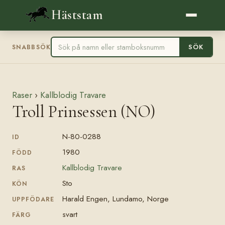
Häststam
SÖK
SNABBSÖK
Raser
›
Kallblodig Travare
Troll Prinsessen (NO)
N-80-0288
ID
1980
FÖDD
Kallblodig Travare
RAS
Sto
KÖN
Harald Engen, Lundamo, Norge
UPPFÖDARE
svart
FÄRG