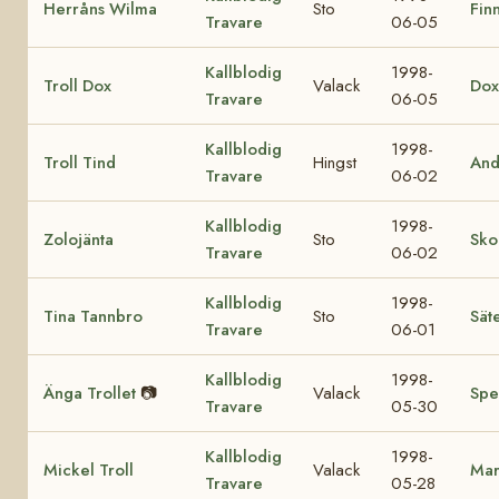
Herråns Wilma
Sto
Finn
Travare
06-05
Kallblodig
1998-
Troll Dox
Valack
Dox
Travare
06-05
Kallblodig
1998-
Troll Tind
Hingst
And
Travare
06-02
Kallblodig
1998-
Zolojänta
Sto
Sko
Travare
06-02
Kallblodig
1998-
Tina Tannbro
Sto
Sät
Travare
06-01
Kallblodig
1998-
Änga Trollet
📷
Valack
Spe
Travare
05-30
Kallblodig
1998-
Mickel Troll
Valack
Mar
Travare
05-28