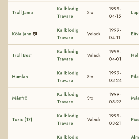
Kallblodig
1999-
Troll Jama
Sto
Lap
Travare
04-15
Kallblodig
1999-
Köla Jahn
📷
Valack
Eit
Travare
04-11
Kallblodig
1999-
Troll Best
Valack
Nel
Travare
04-01
Kallblodig
1999-
Humlan
Sto
Pila
Travare
03-24
Kallblodig
1999-
Månfrö
Sto
Mån
Travare
03-23
Kallblodig
1999-
Toxic (17)
Valack
Pixe
Travare
03-21
Kallblodig
Alm