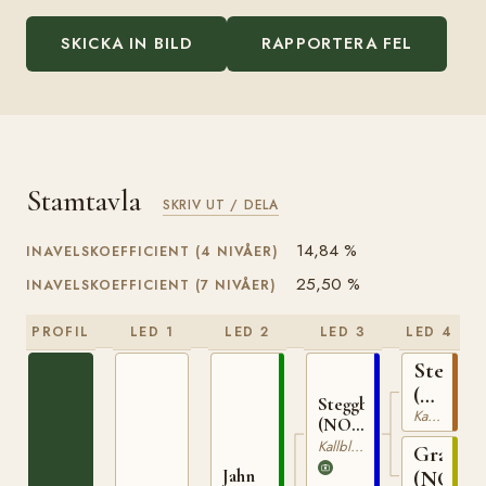
SKICKA IN BILD
RAPPORTERA FEL
Stamtavla
SKRIV UT / DELA
14,84 %
INAVELSKOEFFICIENT (4 NIVÅER)
25,50 %
INAVELSKOEFFICIENT (7 NIVÅER)
PROFIL
LED 1
LED 2
LED 3
LED 4
Stegg
(NO)
Steggbest
Kallblodig Travare
T-
(NO)
169
T-233
Kallblodig Travare
Grasiös
Jahn
(NO)