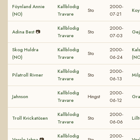
Föynland Annie
Kallblodig
2000-
Sto
Koy
(NO)
Travare
07-21
Kallblodig
2000-
Adina Best
📷
Sto
Gej
Travare
07-03
Skog Huldra
Kallblodig
2000-
Kal
Sto
(NO)
Travare
06-24
(NO
Kallblodig
2000-
Pilatroll Rivner
Sto
Mil
Travare
06-13
Kallblodig
2000-
Jahnson
Hingst
Gr
Travare
06-12
Kallblodig
2000-
Troll Kvickatösen
Sto
Lill
Travare
06-06
Kallblodig
2000-
Vessle Jahna
📷
Sto
Vesl