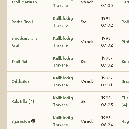
Troll Herman
Valack
Tär
Travare
07-05
Kallblodig
1998-
Rosita Troll
Sto
Pol
Travare
07-02
Smedsmyrans
Kallblodig
1998-
Valack
Pio
Krut
Travare
07-02
Kallblodig
1998-
Troll Rut
Sto
Sol
Travare
07-02
Kallblodig
1998-
Oddsäter
Valack
Bro
Travare
07-01
Kallblodig
1998-
Ell
Räls Ella (4)
Sto
Travare
06-25
(4)
Kallblodig
1998-
Stjärnsten
📷
Valack
Rag
Travare
06-24