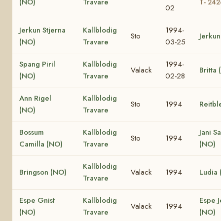
(NO)
Travare
T- 24
02
Jerkun Stjerna
Kallblodig
1994-
Sto
Jerkun
(NO)
Travare
03-25
Spang Piril
Kallblodig
1994-
Valack
Britta
(NO)
Travare
02-28
Ann Rigel
Kallblodig
Sto
1994
Reitbl
(NO)
Travare
Bossum
Kallblodig
Jani S
Sto
1994
Camilla (NO)
Travare
(NO)
Kallblodig
Bringson (NO)
Valack
1994
Ludia
Travare
Espe Gnist
Kallblodig
Espe J
Valack
1994
(NO)
Travare
(NO)