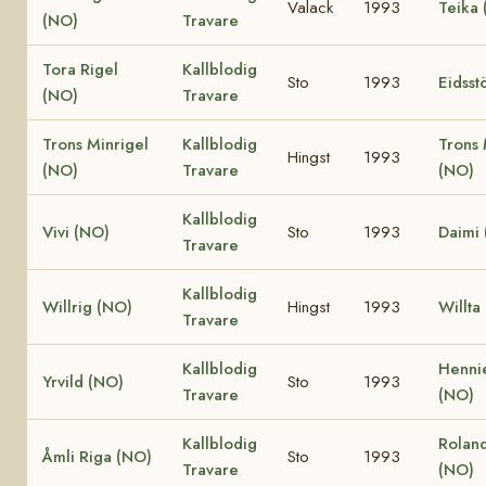
Valack
1993
Teika
(NO)
Travare
Tora Rigel
Kallblodig
Sto
1993
Eidsst
(NO)
Travare
Trons Minrigel
Kallblodig
Trons 
Hingst
1993
(NO)
Travare
(NO)
Kallblodig
Vivi (NO)
Sto
1993
Daimi
Travare
Kallblodig
Willrig (NO)
Hingst
1993
Willta
Travare
Kallblodig
Hennie
Yrvild (NO)
Sto
1993
Travare
(NO)
Kallblodig
Rolan
Åmli Riga (NO)
Sto
1993
Travare
(NO)