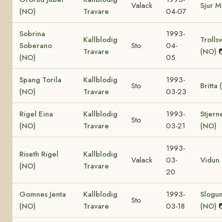
Valack
Sjur M
(NO)
Travare
04-07
Sobrina
1993-
Kallblodig
Trollsw
Soberano
Sto
04-
Travare
(NO)
(NO)
05
Spang Torila
Kallblodig
1993-
Sto
Britta
(NO)
Travare
03-23
Rigel Eina
Kallblodig
1993-
Stjern
Sto
(NO)
Travare
03-21
(NO)
1993-
Riseth Rigel
Kallblodig
Valack
03-
Vidun
(NO)
Travare
20
Gomnes Jenta
Kallblodig
1993-
Slogum
Sto
(NO)
Travare
03-18
(NO)