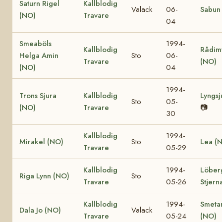
Saturn Rigel
Kallblodig
Valack
06-
Sabun
(NO)
Travare
04
Smeaböls
1994-
Kallblodig
Rådim
Helga Amin
Sto
06-
Travare
(NO)
(NO)
04
1994-
Trons Sjura
Kallblodig
Lyngsj
Sto
05-
(NO)
Travare
📷
30
Kallblodig
1994-
Mirakel (NO)
Sto
Lea (
Travare
05-29
Kallblodig
1994-
Löber
Riga Lynn (NO)
Sto
Travare
05-26
Stjern
Kallblodig
1994-
Smeta
Dala Jo (NO)
Valack
Travare
05-24
(NO)