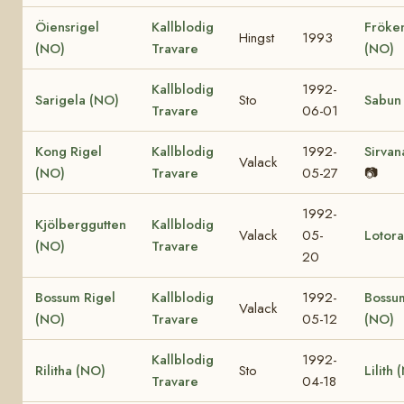
Öiensrigel
Kallblodig
Fröken
Hingst
1993
(NO)
Travare
(NO)
Kallblodig
1992-
Sarigela (NO)
Sto
Sabun
Travare
06-01
Kong Rigel
Kallblodig
1992-
Sirvan
Valack
(NO)
Travare
05-27
📷
1992-
Kjölberggutten
Kallblodig
Valack
05-
Lotor
(NO)
Travare
20
Bossum Rigel
Kallblodig
1992-
Bossum
Valack
(NO)
Travare
05-12
(NO)
Kallblodig
1992-
Rilitha (NO)
Sto
Lilith 
Travare
04-18