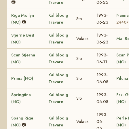
📷
Travare
06-25
Riga Mollyn
Kallblodig
1993-
Nanna
Sto
(NO)
📷
Travare
06-23
24407
Stjerne Best
Kallblodig
1993-
Valack
Mai Be
(NO)
Travare
06-23
Scan Stjerna
Kallblodig
1993-
Scan P
Sto
(NO)
Travare
06-11
(NO)
Kallblodig
1993-
Prima (NO)
Sto
Piluna
Travare
06-08
Springtina
Kallblodig
1993-
Frk. G
Sto
(NO)
Travare
06-08
(NO)
1993-
Spang Rigel
Kallblodig
Perle 
Valack
06-
(NO)
📷
Travare
(NO)
05