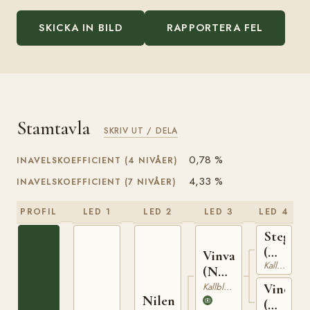
SKICKA IN BILD
RAPPORTERA FEL
Stamtavla
SKRIV UT / DELA
0,78 %
INAVELSKOEFFICIENT (4 NIVÅER)
4,33 %
INAVELSKOEFFICIENT (7 NIVÅER)
PROFIL
LED 1
LED 2
LED 3
LED 4
Stegg
(NO)
Vinvar
Kallblodig Travare
T-
(NO)
169
T-
Kallblodig Travare
Vinoga
Nilen
230
(NO)