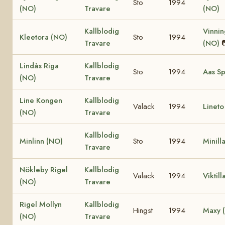
Sto
1994
(NO)
Travare
(NO)
Kallblodig
Vinnin
Kleetora (NO)
Sto
1994
Travare
(NO)
Lindås Riga
Kallblodig
Sto
1994
Aas Sp
(NO)
Travare
Line Kongen
Kallblodig
Valack
1994
Lineto
(NO)
Travare
Kallblodig
Minlinn (NO)
Sto
1994
Minill
Travare
Nökleby Rigel
Kallblodig
Valack
1994
Viktil
(NO)
Travare
Rigel Mollyn
Kallblodig
Hingst
1994
Maxy 
(NO)
Travare