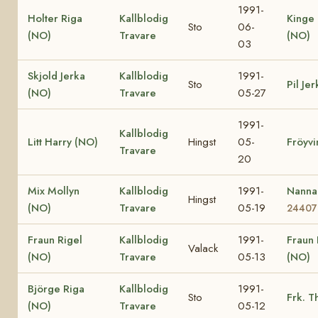
1991-
Holter Riga
Kallblodig
Kinge
Sto
06-
(NO)
Travare
(NO)
03
Skjold Jerka
Kallblodig
1991-
Sto
Pil Je
(NO)
Travare
05-27
1991-
Kallblodig
Litt Harry (NO)
Hingst
05-
Fröyvi
Travare
20
Mix Mollyn
Kallblodig
1991-
Nanna
Hingst
(NO)
Travare
05-19
24407
Fraun Rigel
Kallblodig
1991-
Fraun 
Valack
(NO)
Travare
05-13
(NO)
Björge Riga
Kallblodig
1991-
Sto
Frk. T
(NO)
Travare
05-12