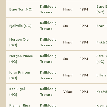
Kallblodig
Espe B
Espe Tor (NO)
Hingst
1994
Travare
(NO)
Kallblodig
Fjellvilla (NO)
Sto
1994
Bravil
Travare
Horgen Ole
Kallblodig
Hingst
1994
Fiskå 
(NO)
Travare
Horgen Vinnie
Kallblodig
Sara B
Sto
1994
(NO)
Travare
(NO)
Jotun Prinsen
Kallblodig
Hingst
1994
Lillet
(NO)
Travare
Kap Rigel
Kallblodig
Valack
1994
Kapfr
(NO)
Travare
Kjenner Riga
Kallblodig
Kjenne