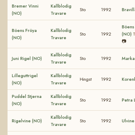
Bremer Vinni
Kallblodig
Sto
1992
Bravil
(NO)
Travare
Böens 
Böens Fröya
Kallblodig
Sto
1992
(NO)
(NO)
Travare
📷
Kallblodig
Juni Rigel (NO)
Sto
1992
Marka
Travare
Lilleguttrigel
Kallblodig
Hingst
1992
Koren
(NO)
Travare
Puddel Stjerna
Kallblodig
Sto
1992
Petra 
(NO)
Travare
Kallblodig
Rigelvine (NO)
Sto
1992
Ulvine
Travare