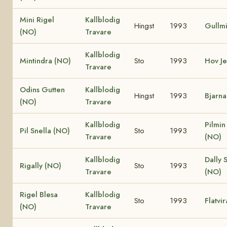
Mini Rigel
Kallblodig
Hingst
1993
Gullmi
(NO)
Travare
Kallblodig
Mintindra (NO)
Sto
1993
Hov Je
Travare
Odins Gutten
Kallblodig
Hingst
1993
Bjarna
(NO)
Travare
Kallblodig
Pilmin
Pil Snella (NO)
Sto
1993
Travare
(NO)
Kallblodig
Dally 
Rigally (NO)
Sto
1993
Travare
(NO)
Rigel Blesa
Kallblodig
Sto
1993
Flatvi
(NO)
Travare