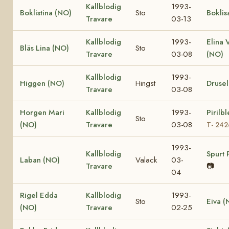
Kallblodig
1993-
Boklistina (NO)
Sto
Boklis
Travare
03-13
Kallblodig
1993-
Elina 
Bläs Lina (NO)
Sto
Travare
03-08
(NO)
Kallblodig
1993-
Higgen (NO)
Hingst
Drusel
Travare
03-08
Horgen Mari
Kallblodig
1993-
Pirilb
Sto
(NO)
Travare
03-08
T- 24
1993-
Kallblodig
Spurt 
Laban (NO)
Valack
03-
Travare
📷
04
Rigel Edda
Kallblodig
1993-
Sto
Eiva (
(NO)
Travare
02-25