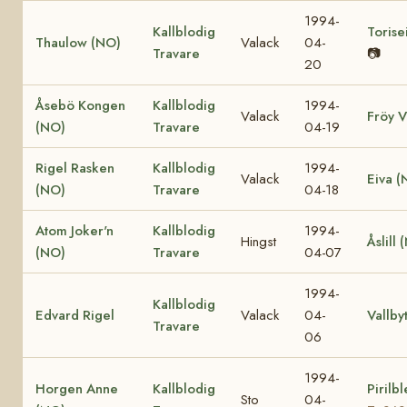
1994-
Kallblodig
Torise
Thaulow (NO)
Valack
04-
Travare
📷
20
Åsebö Kongen
Kallblodig
1994-
Valack
Fröy V
(NO)
Travare
04-19
Rigel Rasken
Kallblodig
1994-
Valack
Eiva (
(NO)
Travare
04-18
Atom Joker'n
Kallblodig
1994-
Hingst
Åslill 
(NO)
Travare
04-07
1994-
Kallblodig
Edvard Rigel
Valack
04-
Vallby
Travare
06
1994-
Horgen Anne
Kallblodig
Pirilb
Sto
04-