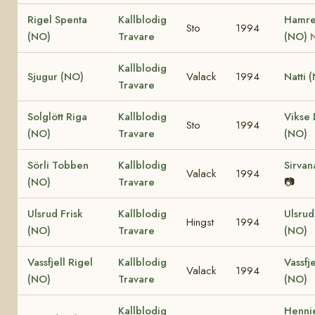
Rigel Spenta
Kallblodig
Hamre
Sto
1994
(NO)
Travare
(NO)
Kallblodig
Sjugur (NO)
Valack
1994
Natti 
Travare
Solglött Riga
Kallblodig
Vikse
Sto
1994
(NO)
Travare
(NO)
Sörli Tobben
Kallblodig
Sirvan
Valack
1994
(NO)
Travare
📷
Ulsrud Frisk
Kallblodig
Ulsrud
Hingst
1994
(NO)
Travare
(NO)
Vassfjell Rigel
Kallblodig
Vassfje
Valack
1994
(NO)
Travare
(NO)
Kallblodig
Hennie