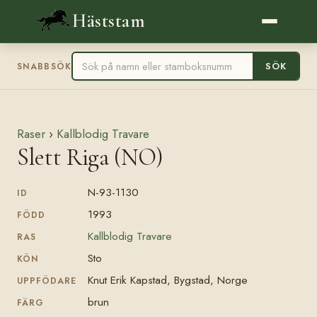
Häststam
SÖK
SNABBSÖK
Raser
›
Kallblodig Travare
Slett Riga (NO)
N-93-1130
ID
1993
FÖDD
Kallblodig Travare
RAS
Sto
KÖN
Knut Erik Kapstad, Bygstad, Norge
UPPFÖDARE
brun
FÄRG