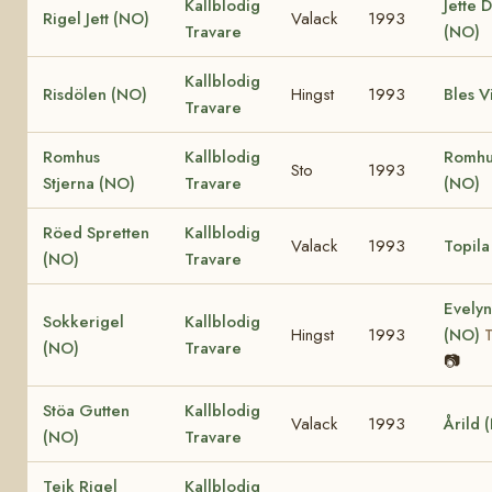
Kallblodig
Jette 
Rigel Jett (NO)
Valack
1993
Travare
(NO)
Kallblodig
Risdölen (NO)
Hingst
1993
Bles V
Travare
Romhus
Kallblodig
Romhu
Sto
1993
Stjerna (NO)
Travare
(NO)
Röed Spretten
Kallblodig
Valack
1993
Topila
(NO)
Travare
Evelyn
Sokkerigel
Kallblodig
Hingst
1993
(NO)
(NO)
Travare
📷
Stöa Gutten
Kallblodig
Valack
1993
Årild 
(NO)
Travare
Teik Rigel
Kallblodig