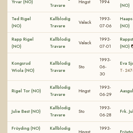
Yrvar (NO)
Hingst
1994
Travare
(NO)
Ted Rigel
Kallblodig
1993-
Haaps
Valack
(NO)
Travare
07-06
(NO)
Rapp Rigel
Kallblodig
1993-
Rappst
Valack
(NO)
Travare
07-01
(NO)
1993-
Kongsrud
Kallblodig
Eva Sj
Sto
06-
Wiola (NO)
Travare
T- 24
30
Kallblodig
1993-
Rigel Tor (NO)
Hingst
Aasgul
Travare
06-29
Kallblodig
1993-
Julie Best (NO)
Sto
Frk. J
Travare
06-28
Fröyding (NO)
Kallblodig
1993-
Hingst
Fröyto