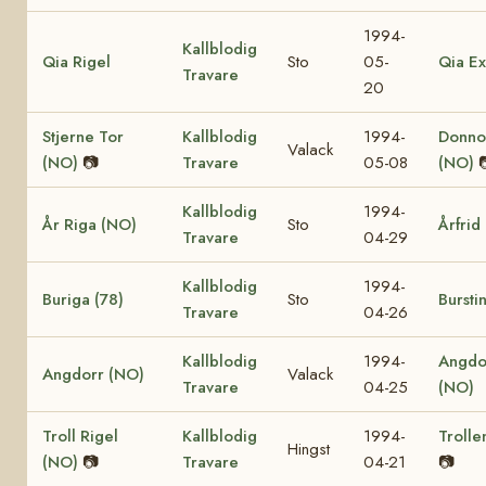
1994-
Kallblodig
Qia Rigel
Sto
05-
Qia Ex
Travare
20
Stjerne Tor
Kallblodig
1994-
Donno
Valack
(NO)
📷
Travare
05-08
(NO)
Kallblodig
1994-
År Riga (NO)
Sto
Årfrid
Travare
04-29
Kallblodig
1994-
Buriga (78)
Sto
Burstin
Travare
04-26
Kallblodig
1994-
Angdo
Angdorr (NO)
Valack
Travare
04-25
(NO)
Troll Rigel
Kallblodig
1994-
Trolle
Hingst
(NO)
📷
Travare
04-21
📷