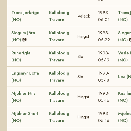
Trons Jerkrigel
Kallblodig
1993-
Trons 
Valack
(NO)
Travare
06-01
(NO)
Slogum Jörn
Kallblodig
1993-
Slogu
Hingst
(NO)
📷
Travare
05-22
(NO)
Runerigla
Kallblodig
1993-
Vesle 
Sto
(NO)
Travare
05-19
(NO)
Engsmyr Lotta
Kallblodig
1993-
Sto
Lea (
(NO)
Travare
05-18
Mjölner Nils
Kallblodig
1993-
Knallm
Hingst
(NO)
Travare
05-16
(NO)
Mjölner Snert
Kallblodig
1993-
Mjöln
Hingst
(NO)
Travare
05-16
(NO)