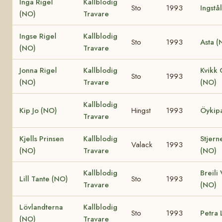
Inga Rigel
Kallblodig
Sto
1993
Ingstå
(NO)
Travare
Ingse Rigel
Kallblodig
Sto
1993
Asta (
(NO)
Travare
Jonna Rigel
Kallblodig
Kvikk 
Sto
1993
(NO)
Travare
(NO)
Kallblodig
Kip Jo (NO)
Hingst
1993
Öykip
Travare
Kjells Prinsen
Kallblodig
Stjern
Valack
1993
(NO)
Travare
(NO)
Kallblodig
Breili 
Lill Tante (NO)
Sto
1993
Travare
(NO)
Lövlandterna
Kallblodig
Sto
1993
Petra 
(NO)
Travare