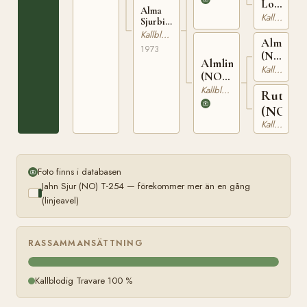
Lovise
Alma
(NO)
Kallblodig Travare
Sjurbin
T-
(NO)
Kallblodig Travare
1690
Almgubb
T-24051
1973
(NO)
Almlin
T-
Kallblodig Travare
(NO)
237
N
Kallblodig Travare
Rutta
23357
(NO)
Kallblodig Travare
Foto finns i databasen
Jahn Sjur (NO) T-254 — förekommer mer än en gång
(linjeavel)
RASSAMMANSÄTTNING
Kallblodig Travare 100 %