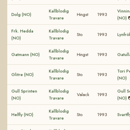
Kallblodig
Vinnin
Dolg (NO)
Hingst
1993
Travare
(NO)
Frk. Hedda
Kallblodig
Sto
1993
Lynfrö
(NO)
Travare
Kallblodig
Gatmann (NO)
Hingst
1993
Gatull
Travare
Kallblodig
Tori P
Glitre (NO)
Sto
1993
Travare
(NO)
Gull Sprinten
Kallblodig
Gull S
Valack
1993
(NO)
Travare
(NO)
Kallblodig
Helfly (NO)
Sto
1993
Svartf
Travare