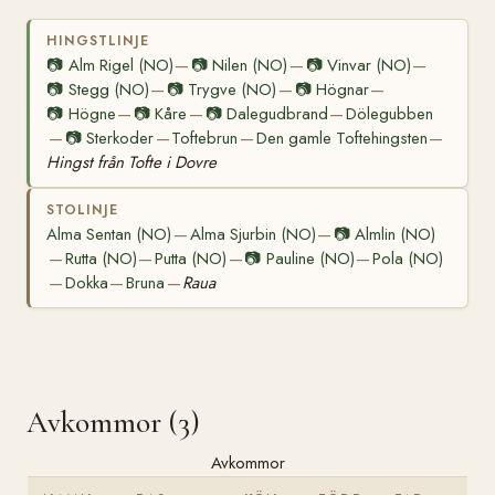
HINGSTLINJE
📷
Alm Rigel (NO)
📷
Nilen (NO)
📷
Vinvar (NO)
—
—
—
📷
Stegg (NO)
📷
Trygve (NO)
📷
Högnar
—
—
—
📷
Högne
📷
Kåre
📷
Dalegudbrand
Dölegubben
—
—
—
📷
Sterkoder
Toftebrun
Den gamle Toftehingsten
—
—
—
—
Hingst från Tofte i Dovre
STOLINJE
Alma Sentan (NO)
Alma Sjurbin (NO)
📷
Almlin (NO)
—
—
Rutta (NO)
Putta (NO)
📷
Pauline (NO)
Pola (NO)
—
—
—
—
Dokka
Bruna
Raua
—
—
—
Avkommor (3)
Avkommor