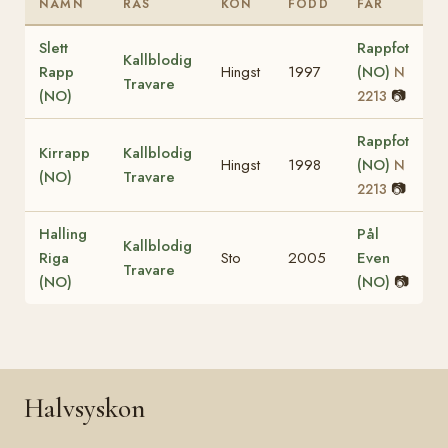
NAMN
RAS
KÖN
FÖDD
FAR
Slett
Rappfot
Kallblodig
Rapp
Hingst
1997
(NO)
N
Travare
(NO)
📷
2213
Rappfot
Kirrapp
Kallblodig
Hingst
1998
(NO)
N
(NO)
Travare
📷
2213
Halling
Pål
Kallblodig
Riga
Sto
2005
Even
Travare
(NO)
(NO)
📷
Halvsyskon