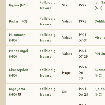
Kallblodig
Jani S
Rigina (NO)
Sto
1992
Travare
(NO)
Kallblodig
Riglar (NO)
Valack
1992
Dehlit
Travare
Nilsemann
Kallblodig
1991-
Valack
Virell
(NO)
Travare
07-31
Hanes Rigel
Kallblodig
1991-
Valack
Piri-S
(NO)
Travare
07-29
1991-
Skansepilen
Kallblodig
Skanse
Hingst
06-
(NO)
Travare
(NO)
30
Rigeljenta
Kallblodig
1991-
Fjeldb
Sto
(NO)
📷
Travare
06-25
(NO)
1991-