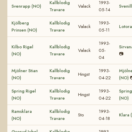
Kallblodig
1993-
Svenrapp (NO)
Valack
Svenil
Travare
05-14
Kjölberg
Kallblodig
1993-
Valack
Lotor
Prinsen (NO)
Travare
05-11
1993-
Kilbo Rigel
Kallblodig
Sirvan
Valack
05-
(NO)
Travare
📷
04
Mjölner Stian
Kallblodig
1993-
Mjöln
Hingst
(NO)
Travare
04-22
(NO)
Spring Rigel
Kallblodig
1993-
Springt
Hingst
(NO)
Travare
04-22
(NO)
Ramsklara
Kallblodig
1993-
Sto
Klara 
(NO)
Travare
04-18
Grorud Jubel
Kallblodig
1993-