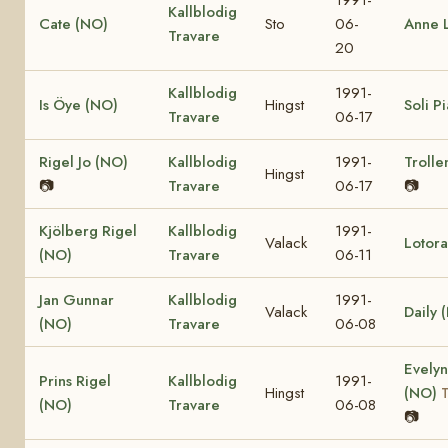
Kallblodig
Cate (NO)
Sto
06-
Anne L
Travare
20
Kallblodig
1991-
Is Öye (NO)
Hingst
Soli P
Travare
06-17
Rigel Jo (NO)
Kallblodig
1991-
Trolle
Hingst
📷
Travare
06-17
📷
Kjölberg Rigel
Kallblodig
1991-
Valack
Lotor
(NO)
Travare
06-11
Jan Gunnar
Kallblodig
1991-
Valack
Daily 
(NO)
Travare
06-08
Evelyn
Prins Rigel
Kallblodig
1991-
Hingst
(NO)
(NO)
Travare
06-08
📷