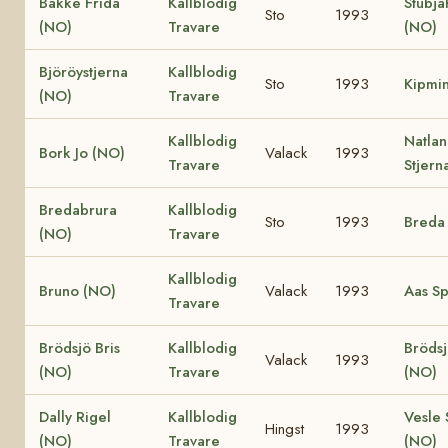
Bakke Frida
Kallblodig
Stubja
Sto
1993
(NO)
Travare
(NO)
Björöystjerna
Kallblodig
Sto
1993
Kipmi
(NO)
Travare
Kallblodig
Natla
Bork Jo (NO)
Valack
1993
Travare
Stjern
Bredabrura
Kallblodig
Sto
1993
Breda
(NO)
Travare
Kallblodig
Bruno (NO)
Valack
1993
Aas Sp
Travare
Brödsjö Bris
Kallblodig
Bröds
Valack
1993
(NO)
Travare
(NO)
Dally Rigel
Kallblodig
Vesle 
Hingst
1993
(NO)
Travare
(NO)