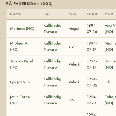
PÅ FADERSIDAN (200)
NAMN
RAS
KÖN
FÖDD
MOR
Kallblodig
1994-
Ansi V
Marimus (NO)
Hingst
Travare
07-26
(NO)
Mjölner Ann
Kallblodig
1994-
Mjölne
Sto
(NO)
Travare
07-17
(NO)
Torden Rigel
Kallblodig
1994-
Don J
Valack
(NO)
Travare
07-17
(NO)
Kallblodig
1994-
Lyn Jo (NO)
Valack
Frk. J
Travare
07-02
Jotun Terna
Kallblodig
1994-
Toftej
Sto
(NO)
Travare
06-11
(NO)
1994-