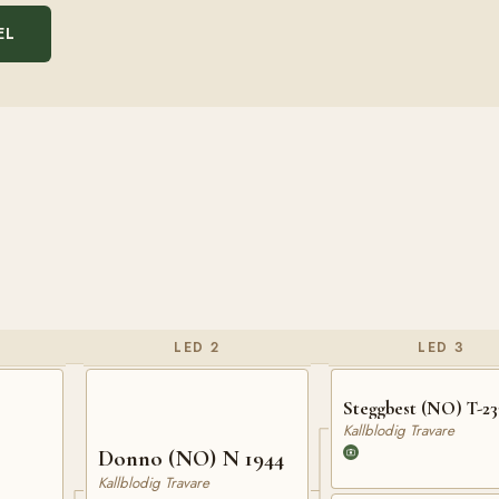
EL
LED 2
LED 3
Steggbest (NO) T-23
Kallblodig Travare
Donno (NO) N 1944
Kallblodig Travare