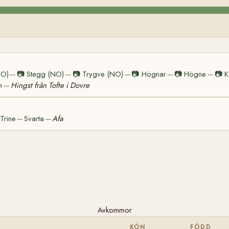
NO)
📷
Stegg (NO)
📷
Trygve (NO)
📷
Högnar
📷
Högne
📷
K
—
—
—
—
—
n
Hingst från Tofte i Dovre
—
Trine
Svarta
Afa
—
—
Avkommor
KÖN
FÖDD