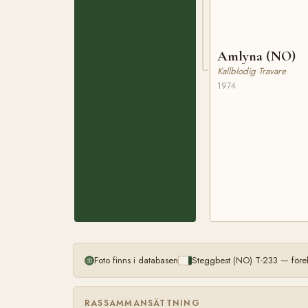
Amlyna (NO)
Kallblodig Travare
1974
Foto finns i databasen
Steggbest (NO) T-233 — före
RASSAMMANSÄTTNING