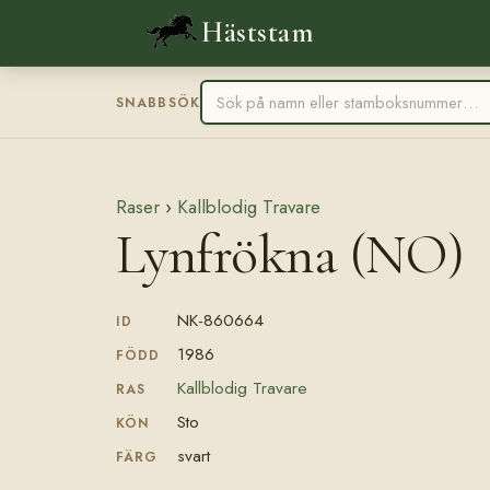
Häststam
SNABBSÖK
Raser
›
Kallblodig Travare
Lynfrökna (NO)
NK-860664
ID
1986
FÖDD
Kallblodig Travare
RAS
Sto
KÖN
svart
FÄRG