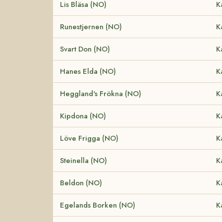
Lis Bläsa (NO)
K
Runestjernen (NO)
K
Svart Don (NO)
K
Hanes Elda (NO)
K
Heggland's Frökna (NO)
K
Kipdona (NO)
K
Löve Frigga (NO)
K
Steinella (NO)
K
Beldon (NO)
K
Egelands Borken (NO)
K