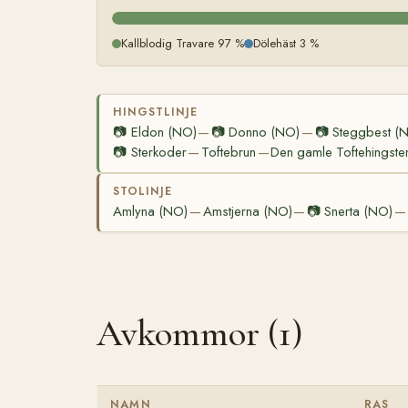
Kallblodig Travare 97 %
Dölehäst 3 %
HINGSTLINJE
📷
Eldon (NO)
📷
Donno (NO)
📷
Steggbest (
—
—
📷
Sterkoder
Toftebrun
Den gamle Toftehingste
—
—
STOLINJE
Amlyna (NO)
Amstjerna (NO)
📷
Snerta (NO)
—
—
—
Avkommor (1)
NAMN
RAS