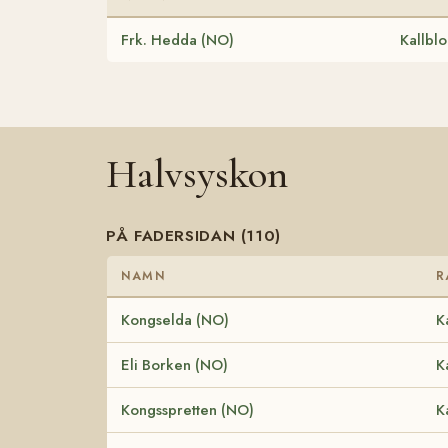
Frk. Hedda (NO)
Kallbl
Halvsyskon
PÅ FADERSIDAN (110)
NAMN
R
Kongselda (NO)
K
Eli Borken (NO)
K
Kongsspretten (NO)
K