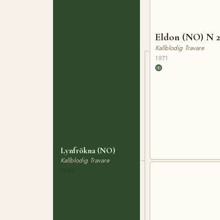
Eldon (NO) N 
Kallblodig Travare
1971
Lynfrökna (NO)
Kallblodig Travare
1986