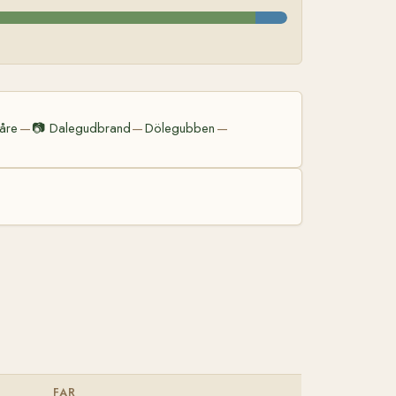
åre
📷
Dalegudbrand
Dölegubben
—
—
—
FAR