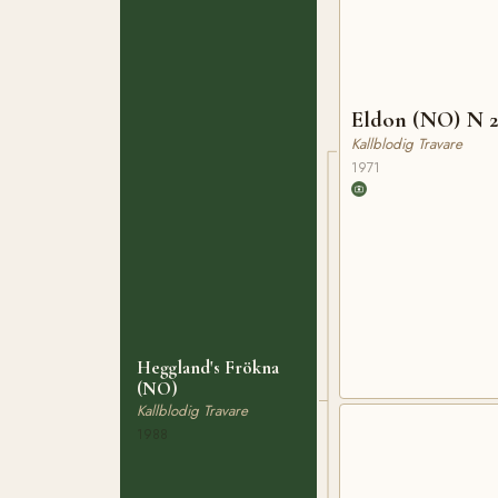
Eldon (NO) N 
Kallblodig Travare
1971
Heggland's Frökna
(NO)
Kallblodig Travare
1988