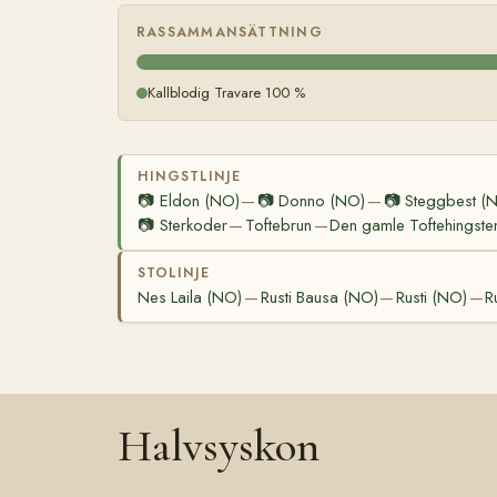
RASSAMMANSÄTTNING
Kallblodig Travare 100 %
HINGSTLINJE
📷
Eldon (NO)
📷
Donno (NO)
📷
Steggbest (
—
—
📷
Sterkoder
Toftebrun
Den gamle Toftehingste
—
—
STOLINJE
Nes Laila (NO)
Rusti Bausa (NO)
Rusti (NO)
R
—
—
—
Halvsyskon