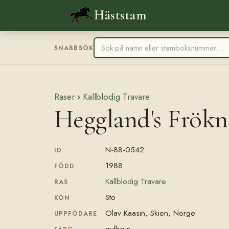
Häststam
SNABBSÖK
Raser
›
Kallblodig Travare
Heggland's Frök
N-88-0542
ID
1988
FÖDD
Kallblodig Travare
RAS
Sto
KÖN
Olav Kaasin, Skien, Norge
UPPFÖDARE
gulbrun