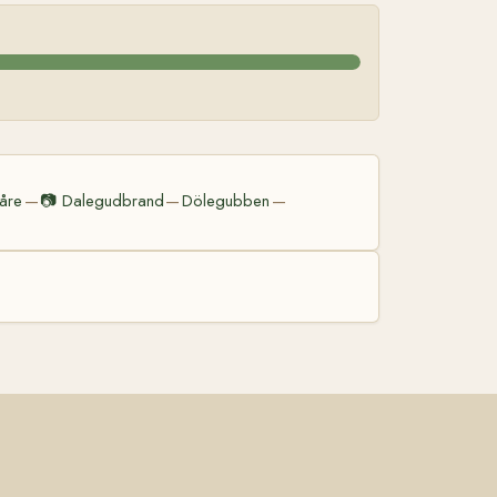
åre
📷
Dalegudbrand
Dölegubben
—
—
—