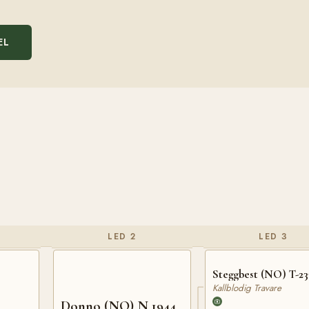
EL
LED 2
LED 3
Steggbest (NO) T-23
Kallblodig Travare
Donno (NO) N 1944