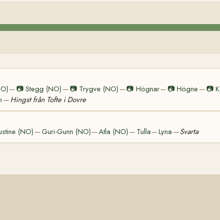
NO)
📷
Stegg (NO)
📷
Trygve (NO)
📷
Högnar
📷
Högne
📷
K
—
—
—
—
—
n
Hingst från Tofte i Dovre
—
ustine (NO)
Guri-Gunn (NO)
Atla (NO)
Tulla
Lyna
Svarta
—
—
—
—
—