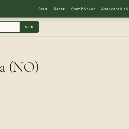
Start
Raser
Stamböcker
Avancerad sö
SÖK
na (NO)