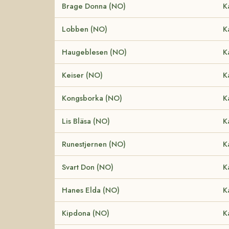
Brage Donna (NO)
K
Lobben (NO)
K
Haugeblesen (NO)
K
Keiser (NO)
K
Kongsborka (NO)
K
Lis Bläsa (NO)
K
Runestjernen (NO)
K
Svart Don (NO)
K
Hanes Elda (NO)
K
Kipdona (NO)
K