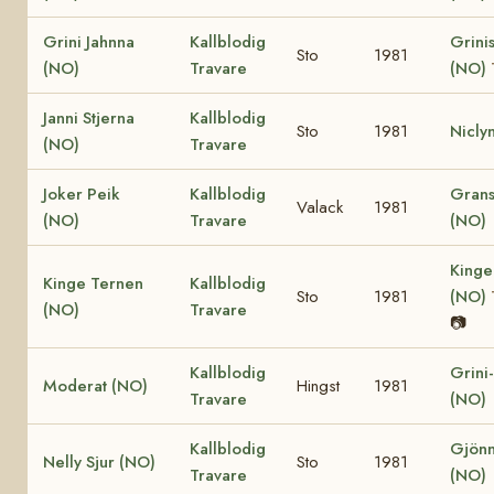
Grini Jahnna
Kallblodig
Grinis
Sto
1981
(NO)
Travare
(NO)
Janni Stjerna
Kallblodig
Sto
1981
Nicly
(NO)
Travare
Joker Peik
Kallblodig
Grans
Valack
1981
(NO)
Travare
(NO)
Kinge
Kinge Ternen
Kallblodig
Sto
1981
(NO)
(NO)
Travare
📷
Kallblodig
Grini
Moderat (NO)
Hingst
1981
Travare
(NO)
Kallblodig
Gjönn
Nelly Sjur (NO)
Sto
1981
Travare
(NO)