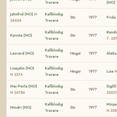
Travare
(NO)
Jahnfrid (NO)
Kallblodig
N
Sto
1977
Frida
Travare
24624
Kallblodig
Randi
Karnita (NO)
Sto
1977
Travare
T- 23
Kallblodig
Lexvard (NO)
Hingst
1977
Aleks
Travare
Lisejahn (NO)
Kallblodig
Hingst
1977
Lise
N
Travare
N 2274
Mai-Perla (NO)
Kallblodig
Siglil
Sto
1977
Travare
N 24786
22021
Kallblodig
Minje
Mindri (NO)
Sto
1977
Travare
N 238