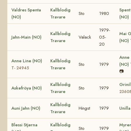
Valdres Spenta
Kallblodig
Spent
Sto
1980
(NO)
Travare
(NO)
1979-
Kallblodig
Mai G
Jahn-Main (NO)
Valack
05-
Travare
(NO)
20
Anne
Anne Line (NO)
Kallblodig
Sto
1979
(NO)
Travare
T- 24945
📷
Kallblodig
Grini
Askefröya (NO)
Sto
1979
Travare
2360
Kallblodig
Auni Jahn (NO)
Hingst
1979
Unill
Travare
Blessi Stjerna
Kallblodig
Myren
Sto
1979