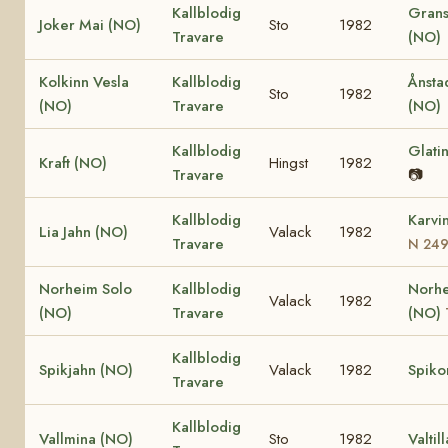
Kallblodig
Grans
Joker Mai (NO)
Sto
1982
Travare
(NO)
Kolkinn Vesla
Kallblodig
Ånsta
Sto
1982
(NO)
Travare
(NO)
Kallblodig
Glati
Kraft (NO)
Hingst
1982
Travare
📷
Kallblodig
Karvi
Lia Jahn (NO)
Valack
1982
Travare
N 24
Norheim Solo
Kallblodig
Norhe
Valack
1982
(NO)
Travare
(NO)
Kallblodig
Spikjahn (NO)
Valack
1982
Spiko
Travare
Kallblodig
Vallmina (NO)
Sto
1982
Valtil