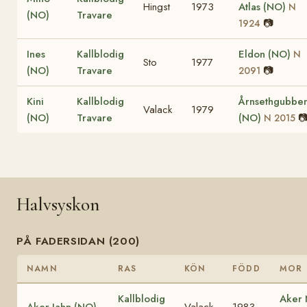
Hingst
1973
Atlas (NO)
N
(NO)
Travare
📷
1924
Ines
Kallblodig
Eldon (NO)
N
Sto
1977
(NO)
Travare
📷
2091
Kini
Kallblodig
Årnsethgubbe
Valack
1979
(NO)
Travare
(NO)

N 2015
Halvsyskon
PÅ FADERSIDAN (200)
NAMN
RAS
KÖN
FÖDD
MOR
Kallblodig
Aker
Aker Jahn (NO)
Valack
1983