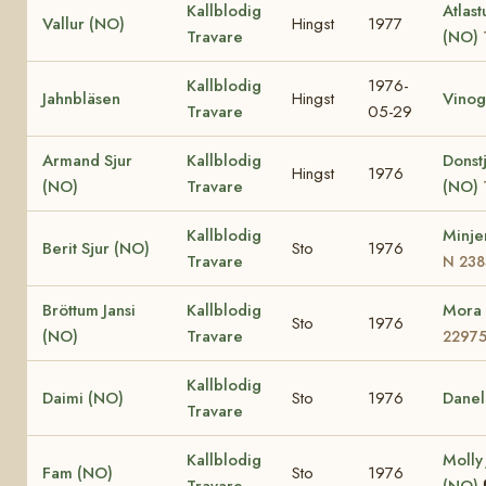
Kallblodig
Atlast
Vallur (NO)
Hingst
1977
Travare
(NO)
Kallblodig
1976-
Jahnbläsen
Hingst
Vinog
Travare
05-29
Armand Sjur
Kallblodig
Donst
Hingst
1976
(NO)
Travare
(NO)
Kallblodig
Minje
Berit Sjur (NO)
Sto
1976
Travare
N 238
Bröttum Jansi
Kallblodig
Mora
Sto
1976
(NO)
Travare
2297
Kallblodig
Daimi (NO)
Sto
1976
Danel
Travare
Kallblodig
Molly
Fam (NO)
Sto
1976
Travare
(NO)