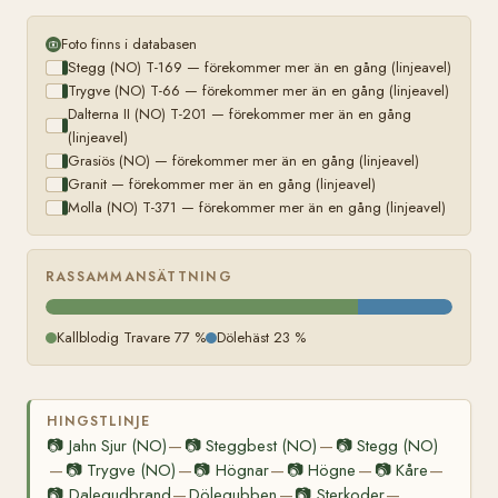
Foto finns i databasen
Stegg (NO) T-169 — förekommer mer än en gång (linjeavel)
Trygve (NO) T-66 — förekommer mer än en gång (linjeavel)
Dalterna II (NO) T-201 — förekommer mer än en gång
(linjeavel)
Grasiös (NO) — förekommer mer än en gång (linjeavel)
Granit — förekommer mer än en gång (linjeavel)
Molla (NO) T-371 — förekommer mer än en gång (linjeavel)
RASSAMMANSÄTTNING
Kallblodig Travare 77 %
Dölehäst 23 %
HINGSTLINJE
📷
Jahn Sjur (NO)
📷
Steggbest (NO)
📷
Stegg (NO)
—
—
📷
Trygve (NO)
📷
Högnar
📷
Högne
📷
Kåre
—
—
—
—
—
📷
Dalegudbrand
Dölegubben
📷
Sterkoder
—
—
—