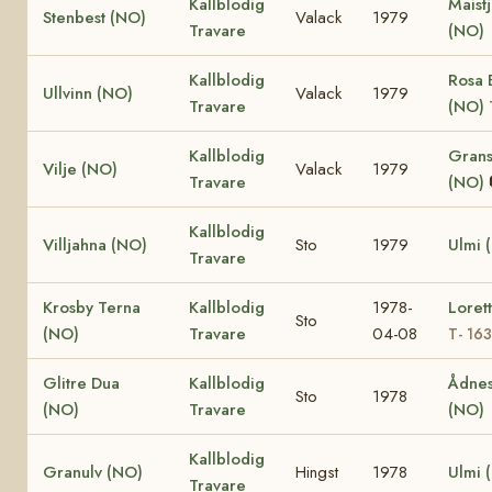
Kallblodig
Maist
Stenbest (NO)
Valack
1979
Travare
(NO)
Kallblodig
Rosa 
Ullvinn (NO)
Valack
1979
Travare
(NO)
Kallblodig
Grans
Vilje (NO)
Valack
1979
Travare
(NO)
Kallblodig
Villjahna (NO)
Sto
1979
Ulmi 
Travare
Krosby Terna
Kallblodig
1978-
Loret
Sto
(NO)
Travare
04-08
T- 16
Glitre Dua
Kallblodig
Ådnes
Sto
1978
(NO)
Travare
(NO)
Kallblodig
Granulv (NO)
Hingst
1978
Ulmi 
Travare