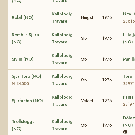
(NO)
Travare
Kallblodig
Nita 
Robil (NO)
Hingst
1976
Travare
23616
Romhus Sjura
Kallblodig
Lille 
Sto
1976
(NO)
Travare
(NO)
Kallblodig
Sivlin (NO)
Sto
1976
Matil
Travare
Sjur Tora (NO)
Kallblodig
Toru
Sto
1976
Travare
N 24505
23971
Kallblodig
Fanta
Sjurfanten (NO)
Valack
1976
Travare
23194
Döles
Trollstegga
Kallblodig
Sto
1976
(NO)
(NO)
Travare
📷