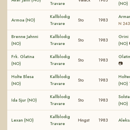
Travare
(NO)
Kallblodig
Arma
Armoa (NO)
Sto
1983
Travare
N 243
Brenne Jahnni
Kallblodig
Grini
Sto
1983
(NO)
Travare
(NO)
Frk. Glatina
Kallblodig
Glati
Sto
1983
(NO)
Travare
📷
Holte Blesa
Kallblodig
Holte
Sto
1983
(NO)
Travare
(NO)
Kallblodig
Solst
Ida Sjur (NO)
Sto
1983
Travare
(NO)
Kallblodig
Lexan (NO)
Hingst
1983
Aleks
Travare