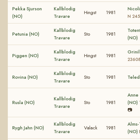
Pekka Sjurson
Kallblodig
Nicol
Hingst
1981
(NO)
Travare
N 24
Kallblodig
Totent
Petunia (NO)
Sto
1981
Travare
(NO)
Kallblodig
Grini
Piggen (NO)
Hingst
1981
Travare
2360
Kallblodig
Rovina (NO)
Sto
1981
Teled
Travare
Anne
Kallblodig
Rusla (NO)
Sto
1981
(NO)
Travare
📷
Kallblodig
Alms-
Rygh Jahn (NO)
Valack
1981
Travare
(NO)