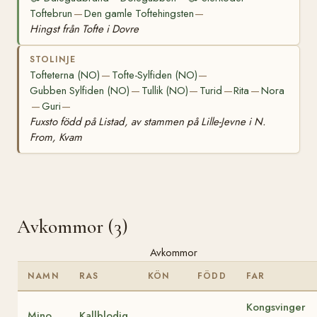
Toftebrun
Den gamle Toftehingsten
—
—
Hingst från Tofte i Dovre
STOLINJE
Tofteterna (NO)
Tofte-Sylfiden (NO)
—
—
Gubben Sylfiden (NO)
Tullik (NO)
Turid
Rita
Nora
—
—
—
—
Guri
—
—
Fuxsto född på Listad, av stammen på Lille-Jevne i N.
From, Kvam
Avkommor (3)
Avkommor
NAMN
RAS
KÖN
FÖDD
FAR
Kongsvinger
Mino
Kallblodig