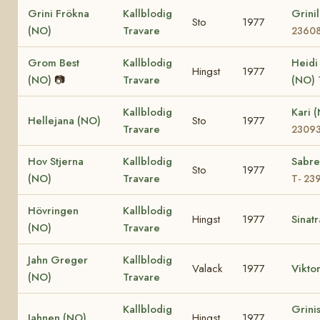
Grini Frökna
Kallblodig
Grini
Sto
1977
(NO)
Travare
2360
Grom Best
Kallblodig
Heidi
Hingst
1977
(NO)
📷
Travare
(NO)
Kallblodig
Kari 
Hellejana (NO)
Sto
1977
Travare
2309
Hov Stjerna
Kallblodig
Sabre
Sto
1977
(NO)
Travare
T- 23
Hövringen
Kallblodig
Hingst
1977
Sinat
(NO)
Travare
Jahn Greger
Kallblodig
Valack
1977
Vikto
(NO)
Travare
Kallblodig
Grinis
Jahnen (NO)
Hingst
1977