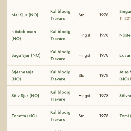
Kallblodig
Singa
Mai Sjur (NO)
Sto
1978
Travare
T- 23
Nösteblesen
Kallblodig
Hingst
1978
Nöste
(NO)
Travare
Kallblodig
Saga Sjur (NO)
Hingst
1978
Edvar
Travare
Stjerneanja
Kallblodig
Atlas 
Sto
1978
(NO)
Travare
(NO)
Kallblodig
Sölv Sjur (NO)
Hingst
1978
Sölvh
Travare
Kallblodig
Tonetta (NO)
Sto
1978
Tomi 
Travare