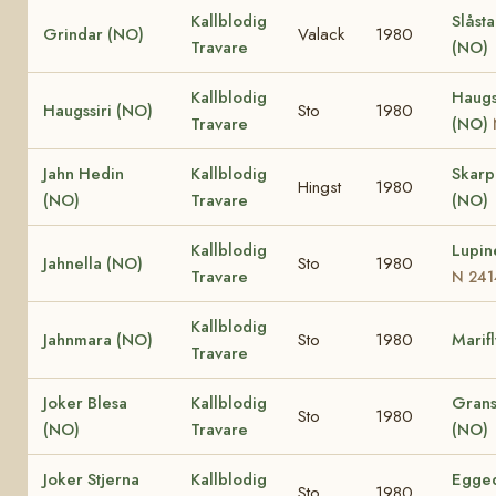
Kallblodig
Slåst
Grindar (NO)
Valack
1980
Travare
(NO)
Kallblodig
Haugs
Haugssiri (NO)
Sto
1980
Travare
(NO)
Jahn Hedin
Kallblodig
Skar
Hingst
1980
(NO)
Travare
(NO)
Kallblodig
Lupin
Jahnella (NO)
Sto
1980
Travare
N 241
Kallblodig
Jahnmara (NO)
Sto
1980
Marif
Travare
Joker Blesa
Kallblodig
Grans
Sto
1980
(NO)
Travare
(NO)
Joker Stjerna
Kallblodig
Egged
Sto
1980