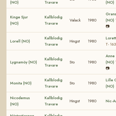
(NO)
Travare
(NO)
Grans
Kinge Sjur
Kallblodig
Valack
1980
(NO)
(NO)
Travare
📷
Kallblodig
Loret
Lorell (NO)
Hingst
1980
Travare
T- 16
Anne
Kallblodig
Lygnamöy (NO)
Sto
1980
(NO)
Travare
📷
Kallblodig
Lille
Monita (NO)
Sto
1980
Travare
(NO)
Nicodemus
Kallblodig
Hingst
1980
Nic-A
(NO)
Travare
Nöstestjernen
Kallblodig