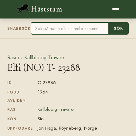
Häststam
SÖK
SNABBSÖK
Raser
›
Kallblodig Travare
Elfi (NO) T- 23288
C-27986
ID
1964
FÖDD
AVLIDEN
Kallblodig Travare
RAS
Sto
KÖN
Jon Haga, Röyneberg, Norge
UPPFÖDARE