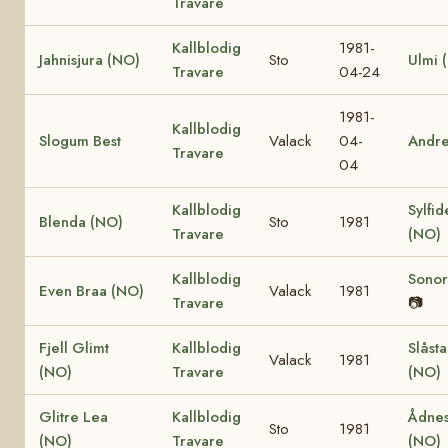
Travare
Kallblodig
1981-
Jahnisjura (NO)
Sto
Ulmi 
Travare
04-24
1981-
Kallblodig
Slogum Best
Valack
04-
Andr
Travare
04
Kallblodig
Sylfid
Blenda (NO)
Sto
1981
Travare
(NO)
Kallblodig
Sonor
Even Braa (NO)
Valack
1981
Travare
📷
Fjell Glimt
Kallblodig
Slåst
Valack
1981
(NO)
Travare
(NO)
Glitre Lea
Kallblodig
Ådnes
Sto
1981
(NO)
Travare
(NO)