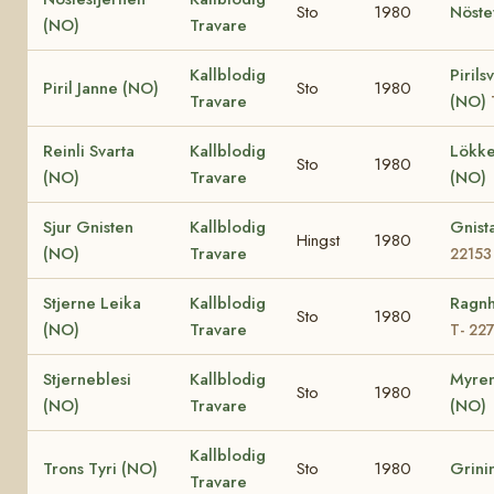
Sto
1980
Nöste
(NO)
Travare
Kallblodig
Pirils
Piril Janne (NO)
Sto
1980
Travare
(NO)
Reinli Svarta
Kallblodig
Lökke
Sto
1980
(NO)
Travare
(NO)
Sjur Gnisten
Kallblodig
Gnist
Hingst
1980
(NO)
Travare
22153
Stjerne Leika
Kallblodig
Ragnh
Sto
1980
(NO)
Travare
T- 22
Stjerneblesi
Kallblodig
Myren
Sto
1980
(NO)
Travare
(NO)
Kallblodig
Trons Tyri (NO)
Sto
1980
Grini
Travare