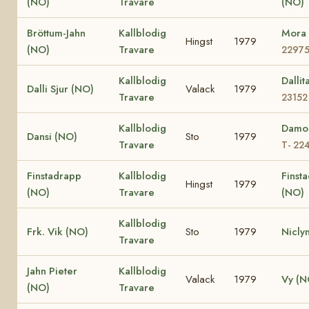
(NO)
Travare
(NO)
Bröttum-Jahn
Kallblodig
Mora
Hingst
1979
(NO)
Travare
2297
Kallblodig
Dalli
Dalli Sjur (NO)
Valack
1979
Travare
23152
Kallblodig
Damo
Dansi (NO)
Sto
1979
Travare
T- 22
Finstadrapp
Kallblodig
Finsta
Hingst
1979
(NO)
Travare
(NO)
Kallblodig
Frk. Vik (NO)
Sto
1979
Nicly
Travare
Jahn Pieter
Kallblodig
Valack
1979
Vy (N
(NO)
Travare