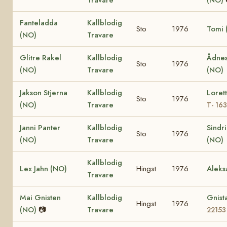
Fanteladda
Kallblodig
Sto
1976
Tomi 
(NO)
Travare
Glitre Rakel
Kallblodig
Ådnes
Sto
1976
(NO)
Travare
(NO)
Jakson Stjerna
Kallblodig
Loret
Sto
1976
(NO)
Travare
T- 16
Janni Panter
Kallblodig
Sindr
Sto
1976
(NO)
Travare
(NO)
Kallblodig
Lex Jahn (NO)
Hingst
1976
Aleks
Travare
Mai Gnisten
Kallblodig
Gnist
Hingst
1976
(NO)
📷
Travare
22153