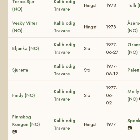
Torpe-Sjur
Kallblodig
Hingst
1978
Tulli 
(NO)
Travare
Vesöy Vilter
Kallblodig
Åsers
Hingst
1978
(NO)
Travare
(NO)
Kallblodig
1977-
Grans
Eljanka (NO)
Sto
Travare
06-27
(NO)
Kallblodig
1977-
Sjuretta
Sto
Palett
Travare
06-12
1977-
Kallblodig
Molly
Findy (NO)
Sto
06-
Travare
(NO)
02
Finnskog
Kallblodig
Spenk
Kongen (NO)
Hingst
1977
Travare
📷
📷