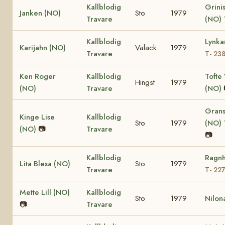
Kallblodig
Grinis
Janken (NO)
Sto
1979
Travare
(NO)
Kallblodig
Lynka
Karijahn (NO)
Valack
1979
Travare
T- 23
Ken Roger
Kallblodig
Tofte 
Hingst
1979
(NO)
Travare
(NO)
Grans
Kinge Lise
Kallblodig
Sto
1979
(NO)
(NO)
📷
Travare
📷
Kallblodig
Ragnh
Lita Blesa (NO)
Sto
1979
Travare
T- 22
Mette Lill (NO)
Kallblodig
Sto
1979
Nilon
📷
Travare