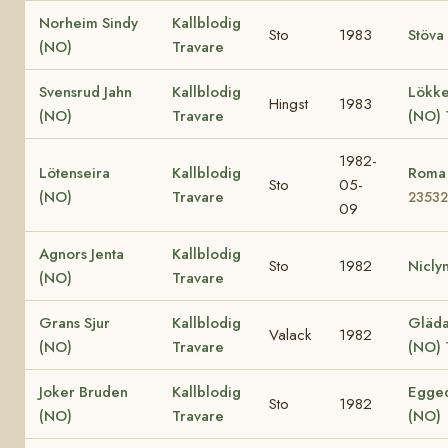
Norheim Sindy
Kallblodig
Sto
1983
Stöva
(NO)
Travare
Svensrud Jahn
Kallblodig
Lökke
Hingst
1983
(NO)
Travare
(NO)
1982-
Lötenseira
Kallblodig
Roma
Sto
05-
(NO)
Travare
23532
09
Agnors Jenta
Kallblodig
Sto
1982
Nicly
(NO)
Travare
Grans Sjur
Kallblodig
Gläda 
Valack
1982
(NO)
Travare
(NO)
Joker Bruden
Kallblodig
Egged
Sto
1982
(NO)
Travare
(NO)