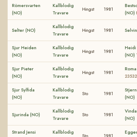
Römersvarten
Kallblodig
Bests
Hingst
1981
(NO)
Travare
(NO)
Kallblodig
Selter (NO)
Hingst
1981
Selvi
Travare
Sjur Heiden
Kallblodig
Heidi
Hingst
1981
(NO)
Travare
(NO)
Sjur Pieter
Kallblodig
Roma
Hingst
1981
(NO)
Travare
23532
Sjur Sylfida
Kallblodig
Stjern
Sto
1981
(NO)
Travare
(NO)
Kallblodig
Vinda
Sjurinda (NO)
Sto
1981
Travare
(NO)
Strand Jensi
Kallblodig
Egged
Sto
1981