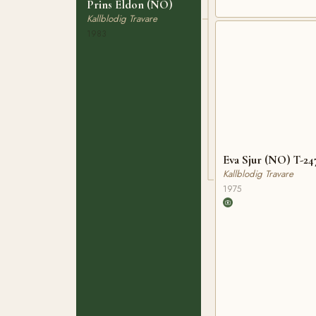
Prins Eldon (NO)
Kallblodig Travare
1983
Eva Sjur (NO) T-24
Kallblodig Travare
1975