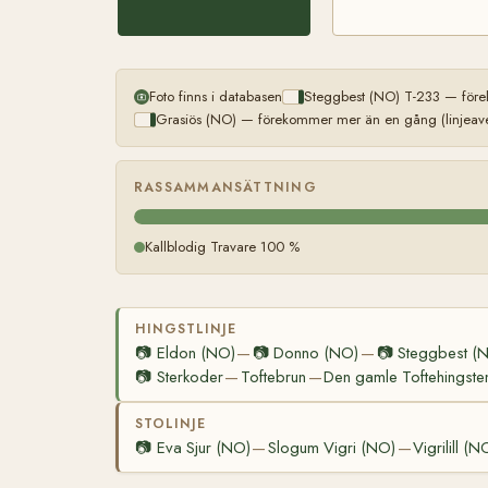
Foto finns i databasen
Steggbest (NO) T-233 — före
Grasiös (NO) — förekommer mer än en gång (linjeave
RASSAMMANSÄTTNING
Kallblodig Travare 100 %
HINGSTLINJE
📷
Eldon (NO)
📷
Donno (NO)
📷
Steggbest (
—
—
📷
Sterkoder
Toftebrun
Den gamle Toftehingste
—
—
STOLINJE
📷
Eva Sjur (NO)
Slogum Vigri (NO)
Vigrilill (N
—
—