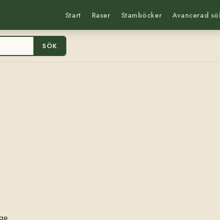
Start
Raser
Stamböcker
Avancerad sö
SÖK
)
rge