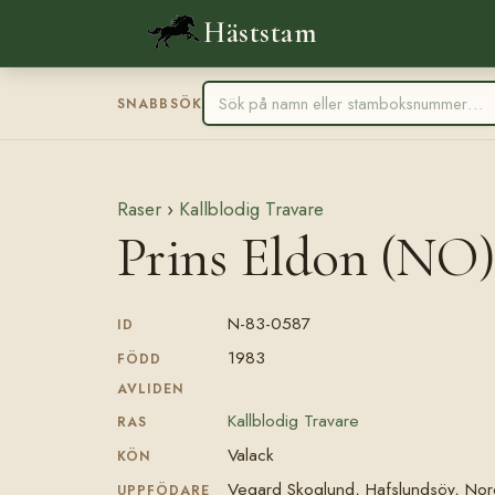
Häststam
SNABBSÖK
Raser
›
Kallblodig Travare
Prins Eldon (NO
N-83-0587
ID
1983
FÖDD
AVLIDEN
Kallblodig Travare
RAS
Valack
KÖN
Vegard Skoglund, Hafslundsöy, No
UPPFÖDARE