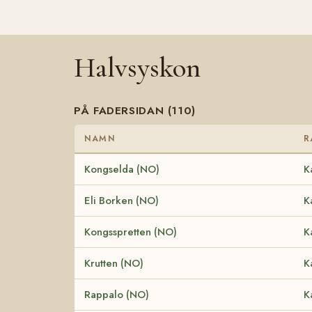
Halvsyskon
PÅ FADERSIDAN (110)
NAMN
R
Kongselda (NO)
K
Eli Borken (NO)
K
Kongsspretten (NO)
K
Krutten (NO)
K
Rappalo (NO)
K