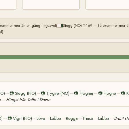
kommer mer än en gång (linjeavel)
Stegg (NO) T-169 — förekommer mer än 
l)
NO)
📷
Stegg (NO)
📷
Trygve (NO)
📷
Högnar
📷
Högne
📷
K
—
—
—
—
—
n
Hingst från Tofte i Dovre
—
O)
📷
Vigri (NO)
Löva
Lubba
Rugga
Trinsa
Lubba
Brunt st
—
—
—
—
—
—
—