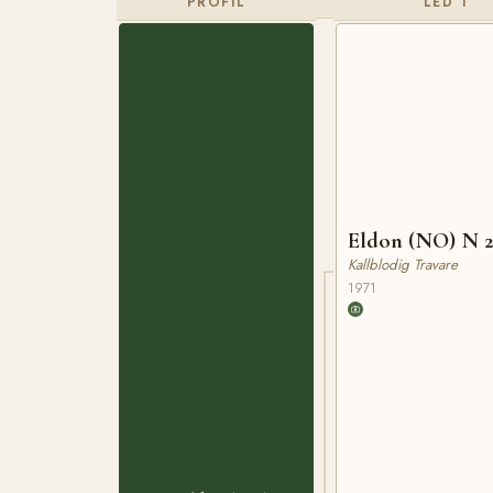
PROFIL
LED 1
Eldon (NO) N 
Kallblodig Travare
1971