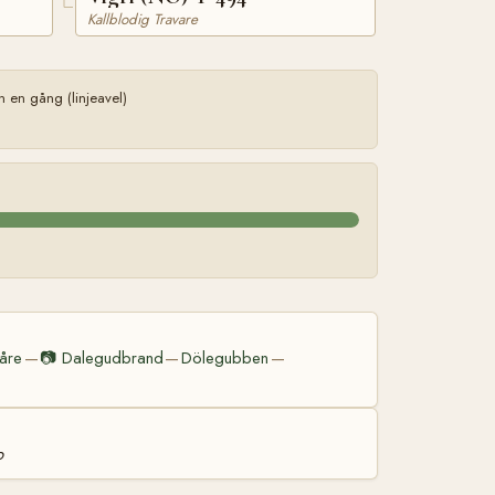
Kallblodig Travare
en gång (linjeavel)
åre
📷
Dalegudbrand
Dölegubben
—
—
—
o