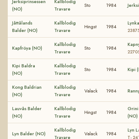
Jerksiprinsessen
Kallblodig
Sto
1984
Jerks
(NO)
Travare
Jåttålands
Kallblodig
Lynk
Hingst
1984
Balder (NO)
Travare
2387
Kallblodig
Kapn
Kapfröya (NO)
Sto
1984
Travare
2270
Kipi Baldra
Kallblodig
Sto
1984
Kipi 
(NO)
Travare
Kong Baldrian
Kallblodig
Valack
1984
Rann
(NO)
Travare
Lauvås Balder
Kallblodig
Grini
Hingst
1984
(NO)
Travare
(NO)
Kallblodig
Lyn 
Lyn Balder (NO)
Valack
1984
Travare
T- 24