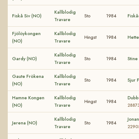
Kallblodig
Fiskå Siv (NO)
Sto
1984
Fisk
Travare
Fjölöykongen
Kallblodig
Hingst
1984
Hett
(NO)
Travare
Kallblodig
Gardy (NO)
Sto
1984
Stine
Travare
Gaute Frökena
Kallblodig
Sto
1984
Sjur 
(NO)
Travare
Hamne Kongen
Kallblodig
Dubb
Hingst
1984
(NO)
Travare
2887
Kallblodig
Jona
Jerena (NO)
Sto
1984
Travare
2290