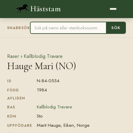
Häststam
SÖK
SNABBSÖK
Raser
›
Kallblodig Travare
Hauge Mari (NO)
N-84-0554
ID
1984
FÖDD
AVLIDEN
Kallblodig Travare
RAS
Sto
KÖN
Marit Hauge, Eiken, Norge
UPPFÖDARE