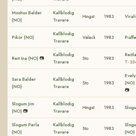
Moshus Balder
Kallblodig
Hingst
1983
Viral
(NO)
Travare
Kallblodig
Pikör (NO)
Valack
1983
Piaff
Travare
Kallblodig
Reitl
Reit Ina (NO)
📷
Sto
1983
Travare
T- 23
Evely
Sara Balder
Kallblodig
Sto
1983
(NO)
(NO)
Travare
📷
Slogum Jim
Kallblodig
Hingst
1983
Slogu
(NO)
📷
Travare
Slogum Perla
Kallblodig
Slog
Sto
1983
(NO)
Travare
(NO)