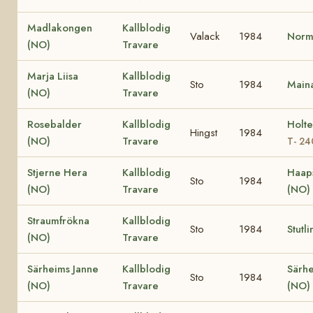
Madlakongen
Kallblodig
Valack
1984
Norm
(NO)
Travare
Marja Liisa
Kallblodig
Sto
1984
Main
(NO)
Travare
Rosebalder
Kallblodig
Holte
Hingst
1984
(NO)
Travare
T- 2
Stjerne Hera
Kallblodig
Haap
Sto
1984
(NO)
Travare
(NO)
Straumfrökna
Kallblodig
Sto
1984
Stutl
(NO)
Travare
Särheims Janne
Kallblodig
Särhe
Sto
1984
(NO)
Travare
(NO)