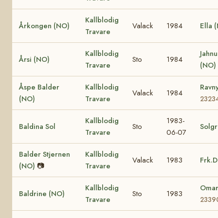
Kallblodig
Årkongen (NO)
Valack
1984
Ella 
Travare
Kallblodig
Jahnu
Årsi (NO)
Sto
1984
Travare
(NO)
Åspe Balder
Kallblodig
Ravn
Valack
1984
(NO)
Travare
2323
Kallblodig
1983-
Baldina Sol
Sto
Solgr
Travare
06-07
Balder Stjernen
Kallblodig
Valack
1983
Frk.D
(NO)
📷
Travare
Kallblodig
Omar
Baldrine (NO)
Sto
1983
Travare
2339