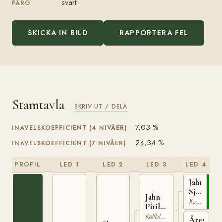
svart
FÄRG
SKICKA IN BILD
RAPPORTERA FEL
Stamtavla
SKRIV UT / DELA
7,03 %
INAVELSKOEFFICIENT (4 NIVÅER)
24,34 %
INAVELSKOEFFICIENT (7 NIVÅER)
PROFIL
LED 1
LED 2
LED 3
LED 4
Jahn
Sjur
Jahn
(NO)
Kallblodig Travare
Piril
T-
(NO)
Kallblodig Travare
254
Åreskjol