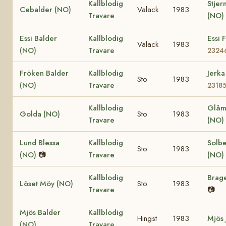
Kallblodig
Stjer
Cebalder (NO)
Valack
1983
Travare
(NO)
Essi Balder
Kallblodig
Essi 
Valack
1983
(NO)
Travare
2324
Fröken Balder
Kallblodig
Jerk
Sto
1983
(NO)
Travare
2318
Kallblodig
Glåm
Golda (NO)
Sto
1983
Travare
(NO)
Lund Blessa
Kallblodig
Solbe
Sto
1983
(NO)
📷
Travare
(NO)
Kallblodig
Brage
Löset Möy (NO)
Sto
1983
Travare
📷
Mjös Balder
Kallblodig
Hingst
1983
Mjös 
(NO)
Travare