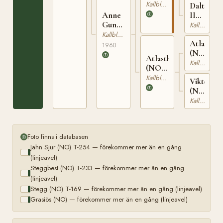
66
T-
Kallblodig Travare
Dalterna
169
II
Anne
(NO)
Gunn
Kallblodig Travare
T-
(NO)
Kallblodig Travare
201
Atlasprin
T-
1960
(NO)
22135
Atlasthora
T-
Kallblodig Travare
(NO)
168
T-1024
Kallblodig Travare
Viktoria
(NO)
T-
Kallblodig Travare
1211
Foto finns i databasen
Jahn Sjur (NO) T-254 — förekommer mer än en gång
(linjeavel)
Steggbest (NO) T-233 — förekommer mer än en gång
(linjeavel)
Stegg (NO) T-169 — förekommer mer än en gång (linjeavel)
Grasiös (NO) — förekommer mer än en gång (linjeavel)