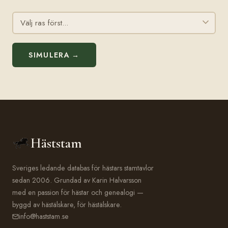
SIMULERA →
Häststam
Sveriges ledande databas för hästars stamtavlor
sedan 2006. Grundad av Karin Halvarsson
med en passion för hästar och genealogi —
byggd av hästälskare, för hästälskare.
info@haststam.se