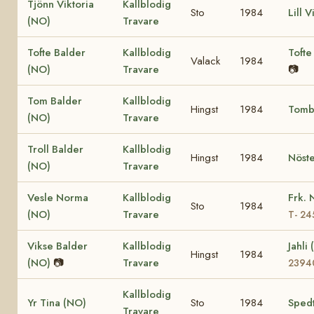
Tjönn Viktoria
Kallblodig
Sto
1984
Lill 
(NO)
Travare
Tofte Balder
Kallblodig
Tofte
Valack
1984
(NO)
Travare
📷
Tom Balder
Kallblodig
Hingst
1984
Tomb
(NO)
Travare
Troll Balder
Kallblodig
Hingst
1984
Nöste
(NO)
Travare
Vesle Norma
Kallblodig
Frk.
Sto
1984
(NO)
Travare
T- 24
Vikse Balder
Kallblodig
Jahli
Hingst
1984
(NO)
📷
Travare
2394
Kallblodig
Yr Tina (NO)
Sto
1984
Spedt
Travare