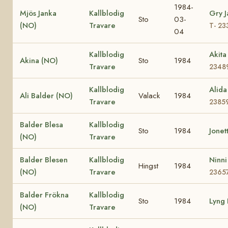
1984-
Mjös Janka
Kallblodig
Gry J
Sto
03-
(NO)
Travare
T- 23
04
Kallblodig
Akit
Akina (NO)
Sto
1984
Travare
2348
Kallblodig
Alid
Ali Balder (NO)
Valack
1984
Travare
2385
Balder Blesa
Kallblodig
Sto
1984
Jonet
(NO)
Travare
Balder Blesen
Kallblodig
Ninn
Hingst
1984
(NO)
Travare
2365
Balder Frökna
Kallblodig
Sto
1984
Lyng 
(NO)
Travare