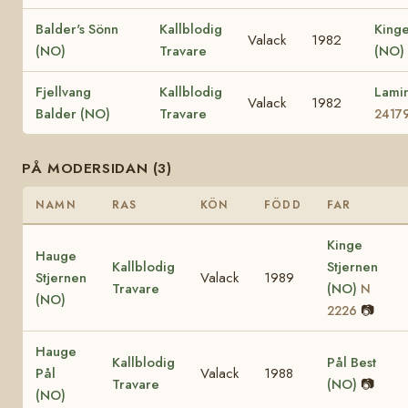
Balder's Sönn
Kallblodig
Kinge
Valack
1982
(NO)
Travare
(NO)
Fjellvang
Kallblodig
Lami
Valack
1982
Balder (NO)
Travare
2417
PÅ MODERSIDAN (3)
NAMN
RAS
KÖN
FÖDD
FAR
Kinge
Hauge
Kallblodig
Stjernen
Stjernen
Valack
1989
Travare
(NO)
N
(NO)
📷
2226
Hauge
Kallblodig
Pål Best
Pål
Valack
1988
Travare
(NO)
📷
(NO)