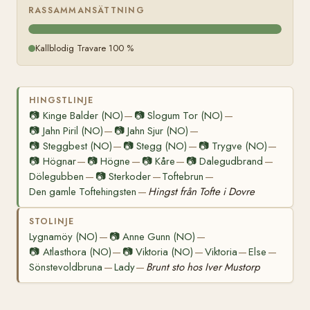
RASSAMMANSÄTTNING
Kallblodig Travare 100 %
HINGSTLINJE
📷
Kinge Balder (NO)
📷
Slogum Tor (NO)
—
—
📷
Jahn Piril (NO)
📷
Jahn Sjur (NO)
—
—
📷
Steggbest (NO)
📷
Stegg (NO)
📷
Trygve (NO)
—
—
—
📷
Högnar
📷
Högne
📷
Kåre
📷
Dalegudbrand
—
—
—
—
Dölegubben
📷
Sterkoder
Toftebrun
—
—
—
Den gamle Toftehingsten
Hingst från Tofte i Dovre
—
STOLINJE
Lygnamöy (NO)
📷
Anne Gunn (NO)
—
—
📷
Atlasthora (NO)
📷
Viktoria (NO)
Viktoria
Else
—
—
—
—
Sönstevoldbruna
Lady
Brunt sto hos Iver Mustorp
—
—