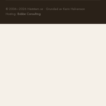
© 2006–2026 Häststam.se · Grundad av Karin Halvarsson
Hosting:
Bobbe Consulting