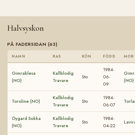
Halvsyskon
PÅ FADERSIDAN (63)
NAMN
RAS
KÖN
FÖDD
MOR
1984-
Gimrablesa
Kallblodig
Gimra
Sto
06-
(NO)
Travare
(NO)
09
Kallblodig
1984-
Toroline (NO)
Sto
Torl
Travare
06-07
Öygard Sokka
Kallblodig
1984-
Sto
Lavir
(NO)
Travare
04-22