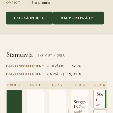
3:e premie
ÖVRIGT
SKICKA IN BILD
RAPPORTERA FEL
Stamtavla
SKRIV UT / DELA
1,56 %
INAVELSKOEFFICIENT (4 NIVÅER)
5,09 %
INAVELSKOEFFICIENT (7 NIVÅER)
PROFIL
LED 1
LED 2
LED 3
LED 4
Stegg
(NO)
Steggbest
Kallblodig Travare
T-
(NO)
169
T-233
Kallblodig Travare