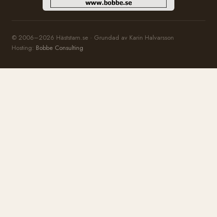
© 2006–2026 Häststam.se · Grundad av Karin Halvarsson
Hosting:
Bobbe Consulting