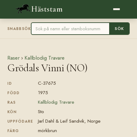
Häststam
SÖK
SNABBSÖK
Raser
›
Kallblodig Travare
Grödals Vinni (NO)
C-37675
ID
1975
FÖDD
Kallblodig Travare
RAS
Sto
KÖN
Jarl Dahl & Leif Sandvik, Norge
UPPFÖDARE
mörkbrun
FÄRG