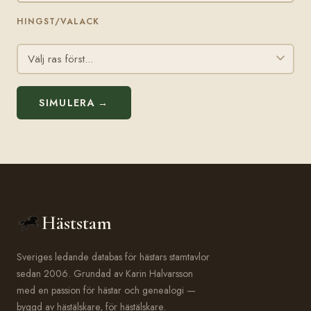
HINGST/VALACK
SIMULERA →
Häststam
Sveriges ledande databas för hästars stamtavlor
sedan 2006. Grundad av Karin Halvarsson
med en passion för hästar och genealogi —
byggd av hästälskare, för hästälskare.