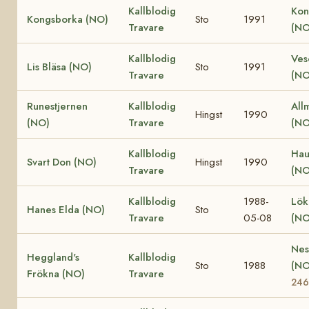
Kallblodig
Kon
Kongsborka (NO)
Sto
1991
Travare
(NO
Kallblodig
Ves
Lis Bläsa (NO)
Sto
1991
Travare
(NO
Runestjernen
Kallblodig
All
Hingst
1990
(NO)
Travare
(NO
Kallblodig
Hau
Svart Don (NO)
Hingst
1990
Travare
(NO
Kallblodig
1988-
Lök
Hanes Elda (NO)
Sto
Travare
05-08
(NO
Nes
Heggland's
Kallblodig
Sto
1988
(N
Frökna (NO)
Travare
24