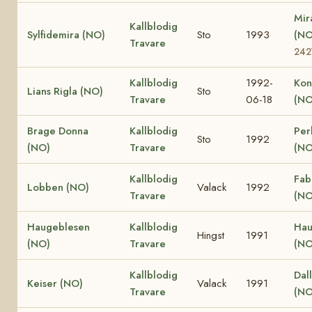
Mir
Kallblodig
Sylfidemira (NO)
Sto
1993
(N
Travare
242
Kallblodig
1992-
Kon
Lians Rigla (NO)
Sto
Travare
06-18
(NO
Brage Donna
Kallblodig
Per
Sto
1992
(NO)
Travare
(NO
Kallblodig
Fab
Lobben (NO)
Valack
1992
Travare
(NO
Haugeblesen
Kallblodig
Hau
Hingst
1991
(NO)
Travare
(NO
Kallblodig
Dall
Keiser (NO)
Valack
1991
Travare
(NO