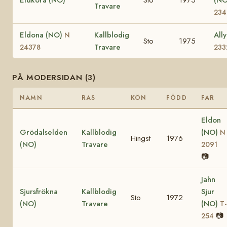
Travare
234
Eldona (NO)
Kallblodig
All
N
Sto
1975
Travare
24378
233
PÅ MODERSIDAN (3)
NAMN
RAS
KÖN
FÖDD
FAR
Eldon
Grödalselden
Kallblodig
(NO)
N
Hingst
1976
(NO)
Travare
2091
📷
Jahn
Sjursfrökna
Kallblodig
Sjur
Sto
1972
(NO)
Travare
(NO)
T-
📷
254