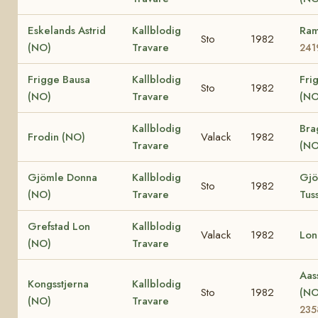
Eskelands Astrid
Kallblodig
Ram
Sto
1982
(NO)
Travare
241
Frigge Bausa
Kallblodig
Fri
Sto
1982
(NO)
Travare
(NO
Kallblodig
Bra
Frodin (NO)
Valack
1982
Travare
(NO
Gjömle Donna
Kallblodig
Gjö
Sto
1982
(NO)
Travare
Tus
Grefstad Lon
Kallblodig
Valack
1982
Lon
(NO)
Travare
Aas
Kongsstjerna
Kallblodig
Sto
1982
(N
(NO)
Travare
235