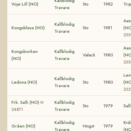
Kallblodig
Voje Lill (NO)
Sto
1982
Trip
Travare
Aas
Kallblodig
Kongsblesa (NO)
Sto
1981
(N
Travare
235
Aas
Kongsborken
Kallblodig
Valack
1980
(N
(NO)
Travare
235
Lem
Kallblodig
Ledona (NO)
Sto
1980
(N
Travare
232
Frk. Salli (NO)
Kallblodig
N
Sto
1979
Sall
Travare
24871
Kallblodig
Kvå
Gråen (NO)
Hingst
1979
Travare
(NO