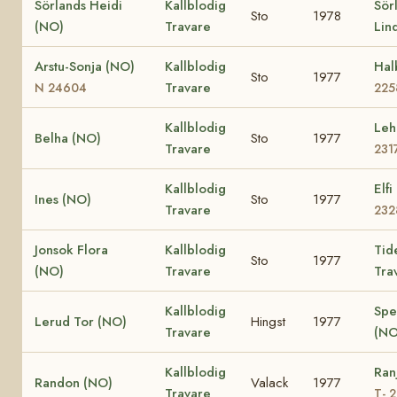
Sörlands Heidi
Kallblodig
Sör
Sto
1978
(NO)
Travare
Lin
Arstu-Sonja (NO)
Kallblodig
Hal
Sto
1977
Travare
N 24604
225
Kallblodig
Leh
Belha (NO)
Sto
1977
Travare
231
Kallblodig
Elf
Ines (NO)
Sto
1977
Travare
232
Jonsok Flora
Kallblodig
Tid
Sto
1977
(NO)
Travare
Tra
Kallblodig
Spe
Lerud Tor (NO)
Hingst
1977
Travare
(NO
Kallblodig
Ran
Randon (NO)
Valack
1977
Travare
T- 