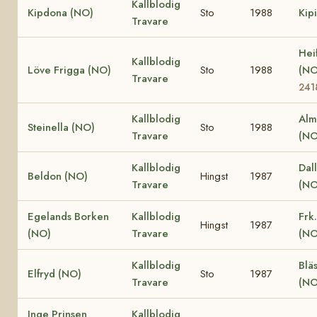
Kallblodig
Kipdona (NO)
Sto
1988
Kip
Travare
Hei
Kallblodig
Löve Frigga (NO)
Sto
1988
(N
Travare
241
Kallblodig
Alm
Steinella (NO)
Sto
1988
Travare
(NO
Kallblodig
Dall
Beldon (NO)
Hingst
1987
Travare
(NO
Egelands Borken
Kallblodig
Frk
Hingst
1987
(NO)
Travare
(NO
Kallblodig
Blä
Elfryd (NO)
Sto
1987
Travare
(NO
Inge Prinsen
Kallblodig