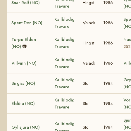
Snar Rolf (NO)
Hingst
1986
Travare
(NO
Kallblodig
Spe
Spent Don (NO)
Valack
1986
Travare
(NO
Torpe Elden
Kallblodig
Na
Hingst
1986
(NO)
📷
Travare
252
Kallblodig
Villvinn (NO)
Valack
1986
Vil
Travare
Kallblodig
Gry
Birgiss (NO)
Sto
1984
Travare
(NO
Kallblodig
Vor
Eldöla (NO)
Sto
1984
Travare
(NO
Sjur
Kallblodig
Gyllsjura (NO)
Sto
1984
(N
Travare