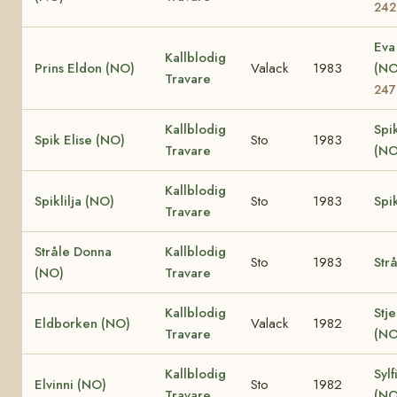
242
Eva
Kallblodig
Prins Eldon (NO)
Valack
1983
(N
Travare
247
Kallblodig
Spi
Spik Elise (NO)
Sto
1983
Travare
(NO
Kallblodig
Spiklilja (NO)
Sto
1983
Spi
Travare
Stråle Donna
Kallblodig
Sto
1983
Str
(NO)
Travare
Kallblodig
Stje
Eldborken (NO)
Valack
1982
Travare
(NO
Kallblodig
Sylf
Elvinni (NO)
Sto
1982
Travare
(NO