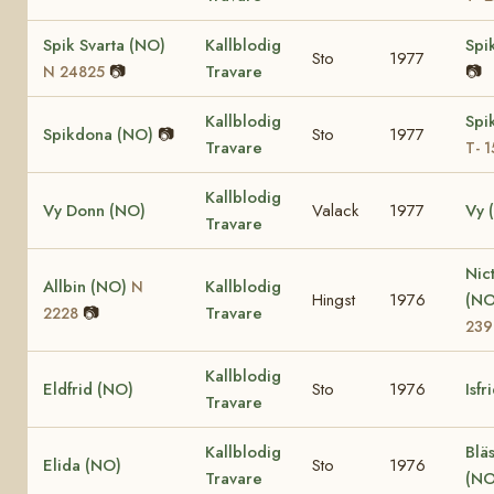
Spik Svarta (NO)
Kallblodig
Spi
Sto
1977
📷
Travare
📷
N 24825
Kallblodig
Spi
Spikdona (NO)
📷
Sto
1977
Travare
T- 
Kallblodig
Vy Donn (NO)
Valack
1977
Vy 
Travare
Nic
Allbin (NO)
Kallblodig
N
Hingst
1976
(N
📷
Travare
2228
239
Kallblodig
Eldfrid (NO)
Sto
1976
Isfr
Travare
Kallblodig
Blä
Elida (NO)
Sto
1976
Travare
(NO