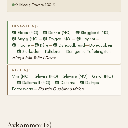
Kallblodig Travare 100 %
HINGSTLINJE
📷
Eldon (NO)
📷
Donno (NO)
📷
Steggbest (NO)
—
—
—
📷
Stegg (NO)
📷
Trygve (NO)
📷
Högnar
—
—
—
📷
Högne
📷
Kåre
📷
Dalegudbrand
Dölegubben
—
—
—
📷
Sterkoder
Toftebrun
Den gamle Toftehingsten
—
—
—
—
Hingst från Tofte i Dovre
STOLINJE
Vira (NO)
Glavira (NO)
Glavara (NO)
Gardi (NO)
—
—
—
📷
Dalterna II (NO)
📷
Dalterna
📷
Daltypa
—
—
—
—
Forvesvarta
Sto från Gudbrandsdalen
—
Avkommor (2)