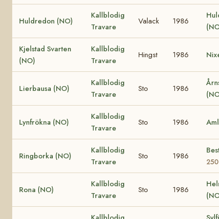
Kallblodig
Hul
Huldredon (NO)
Valack
1986
Travare
(NO
Kjelstad Svarten
Kallblodig
Hingst
1986
Nixe
(NO)
Travare
Kallblodig
Årn
Lierbausa (NO)
Sto
1986
Travare
(NO
Kallblodig
Lynfrökna (NO)
Sto
1986
Aml
Travare
Kallblodig
Bes
Ringborka (NO)
Sto
1986
Travare
250
Kallblodig
Hel
Rona (NO)
Sto
1986
Travare
(NO
Kallblodig
Sylf