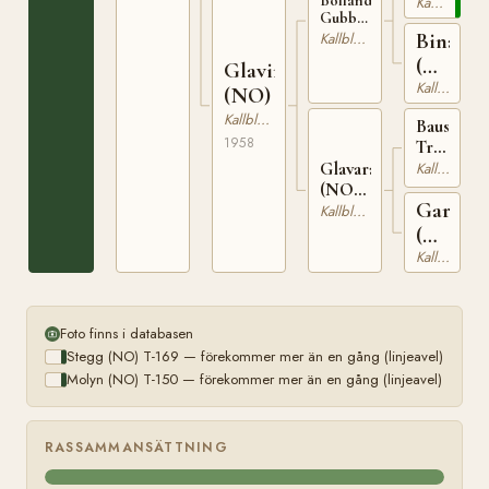
Bolland
Kallblodig Travare
T-
Gubben
169
(NO)
Bina
Kallblodig Travare
T-199
(NO)
Glavira
Kallblodig Travare
N
(NO)
13375
Kallblodig Travare
Baus
1958
Tryggsön
(NO)
Glavara
Kallblodig Travare
T-
(NO)
Gardi
207
T-1442
Kallblodig Travare
(NO)
Kallblodig Travare
T-
889
Foto finns i databasen
Stegg (NO) T-169 — förekommer mer än en gång (linjeavel)
Molyn (NO) T-150 — förekommer mer än en gång (linjeavel)
RASSAMMANSÄTTNING