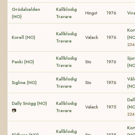
Grödalselden
Kallblodig
Hingst
1976
Vir
(NO)
Travare
Kor
Kallblodig
Korell (NO)
Valack
1976
(N
Travare
234
Kallblodig
Sju
Panki (NO)
Sto
1976
Travare
(NO
Kallblodig
Vål
Sigline (NO)
Sto
1976
Travare
(NO
Dall
Dally Snögg (NO)
Kallblodig
Valack
1975
(N
📷
Travare
224
Kor
Kallblodig
Eldkora (NO)
Sto
1975
(N