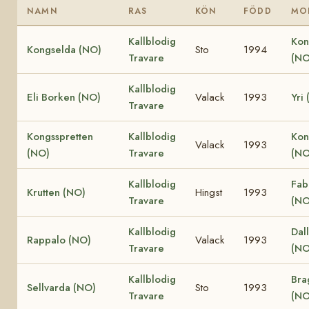
NAMN
RAS
KÖN
FÖDD
MO
Kallblodig
Kon
Kongselda (NO)
Sto
1994
Travare
(NO
Kallblodig
Eli Borken (NO)
Valack
1993
Yri
Travare
Kongsspretten
Kallblodig
Kon
Valack
1993
(NO)
Travare
(NO
Kallblodig
Fab
Krutten (NO)
Hingst
1993
Travare
(NO
Kallblodig
Dall
Rappalo (NO)
Valack
1993
Travare
(NO
Kallblodig
Bra
Sellvarda (NO)
Sto
1993
Travare
(NO