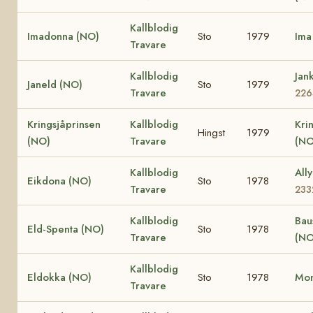
Kallblodig
Imadonna (NO)
Sto
1979
Ima
Travare
Kallblodig
Jan
Janeld (NO)
Sto
1979
Travare
226
Kringsjåprinsen
Kallblodig
Kri
Hingst
1979
(NO)
Travare
(NO
Kallblodig
All
Eikdona (NO)
Sto
1978
Travare
233
Kallblodig
Bau
Eld-Spenta (NO)
Sto
1978
Travare
(NO
Kallblodig
Eldokka (NO)
Sto
1978
Mon
Travare