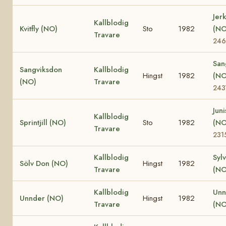
Jer
Kallblodig
Kvitfly (NO)
Sto
1982
(N
Travare
246
San
Sangviksdon
Kallblodig
Hingst
1982
(N
(NO)
Travare
243
Juni
Kallblodig
Sprintjill (NO)
Sto
1982
(N
Travare
231
Kallblodig
Syl
Sölv Don (NO)
Hingst
1982
Travare
(NO
Kallblodig
Unn
Unnder (NO)
Hingst
1982
Travare
(NO