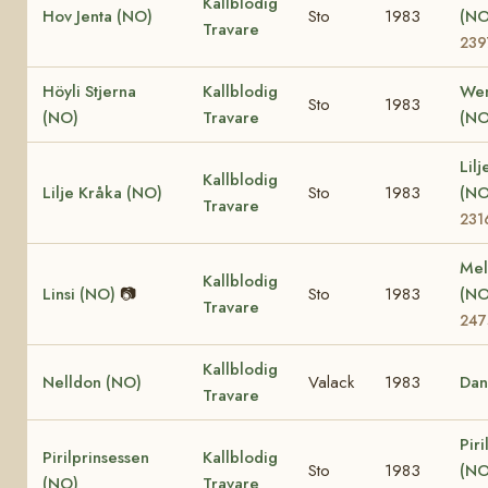
Kallblodig
Hov Jenta (NO)
Sto
1983
(N
Travare
239
Höyli Stjerna
Kallblodig
Wen
Sto
1983
(NO)
Travare
(NO
Lilj
Kallblodig
Lilje Kråka (NO)
Sto
1983
(N
Travare
231
Mel
Kallblodig
Linsi (NO)
📷
Sto
1983
(N
Travare
247
Kallblodig
Nelldon (NO)
Valack
1983
Dan
Travare
Piri
Pirilprinsessen
Kallblodig
Sto
1983
(N
(NO)
Travare