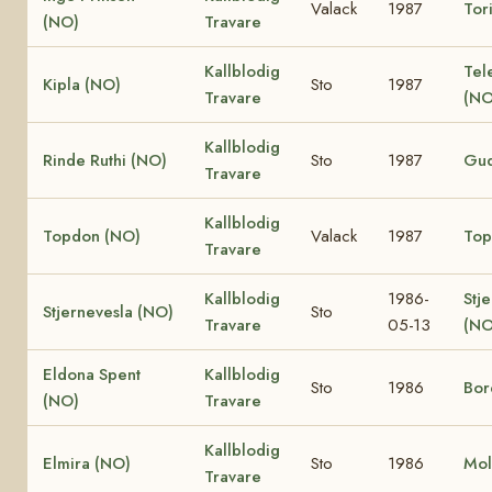
Valack
1987
Tor
(NO)
Travare
Kallblodig
Tel
Kipla (NO)
Sto
1987
Travare
(NO
Kallblodig
Rinde Ruthi (NO)
Sto
1987
Gud
Travare
Kallblodig
Topdon (NO)
Valack
1987
Top
Travare
Kallblodig
1986-
Stj
Stjernevesla (NO)
Sto
Travare
05-13
(NO
Eldona Spent
Kallblodig
Sto
1986
Bor
(NO)
Travare
Kallblodig
Elmira (NO)
Sto
1986
Mol
Travare