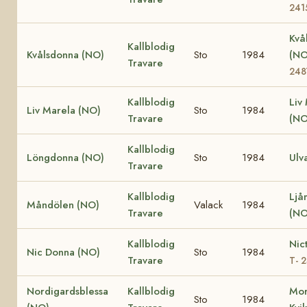
241
Kvå
Kallblodig
Kvålsdonna (NO)
Sto
1984
(N
Travare
248
Kallblodig
Liv
Liv Marela (NO)
Sto
1984
Travare
(NO
Kallblodig
Löngdonna (NO)
Sto
1984
Ulv
Travare
Kallblodig
Ljå
Måndölen (NO)
Valack
1984
Travare
(NO
Kallblodig
Nic
Nic Donna (NO)
Sto
1984
Travare
T- 
Nordigardsblessa
Kallblodig
Mor
Sto
1984