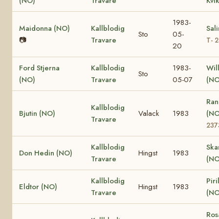
(NO)
Travare
Kvi
1983-
Maidonna (NO)
Kallblodig
Sal
Sto
05-
📷
Travare
T- 
20
Ford Stjerna
Kallblodig
1983-
Wil
Sto
(NO)
Travare
05-07
(NO
Ran
Kallblodig
Bjutin (NO)
Valack
1983
(N
Travare
237
Kallblodig
Ska
Don Hedin (NO)
Hingst
1983
Travare
(NO
Kallblodig
Piri
Eldtor (NO)
Hingst
1983
Travare
(NO
Ros