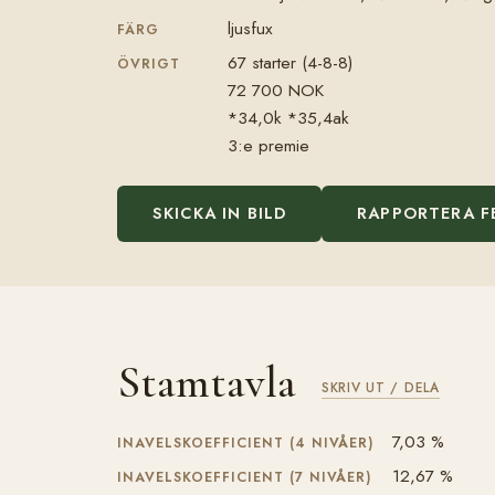
ljusfux
FÄRG
67 starter (4-8-8)
ÖVRIGT
72 700 NOK
*34,0k *35,4ak
3:e premie
SKICKA IN BILD
RAPPORTERA F
Stamtavla
SKRIV UT / DELA
7,03 %
INAVELSKOEFFICIENT (4 NIVÅER)
12,67 %
INAVELSKOEFFICIENT (7 NIVÅER)