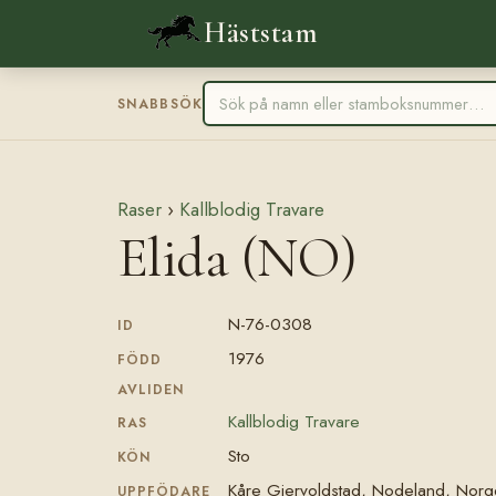
Häststam
SNABBSÖK
Raser
›
Kallblodig Travare
Elida (NO)
N-76-0308
ID
1976
FÖDD
AVLIDEN
Kallblodig Travare
RAS
Sto
KÖN
Kåre Gjervoldstad, Nodeland, Norg
UPPFÖDARE