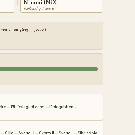
Mimmi (NO)
Kallblodig Travare
mer än en gång (linjeavel)
åre
📷
Dalegudbrand
Dölegubben
—
—
—
)
Sillia
Svarta III
Svarta II
Svarta I
Sikkilsdöla
—
—
—
—
—