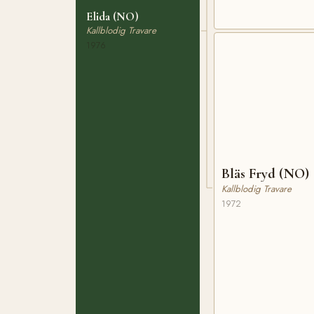
Elida (NO)
Kallblodig Travare
1976
Bläs Fryd (NO)
Kallblodig Travare
1972