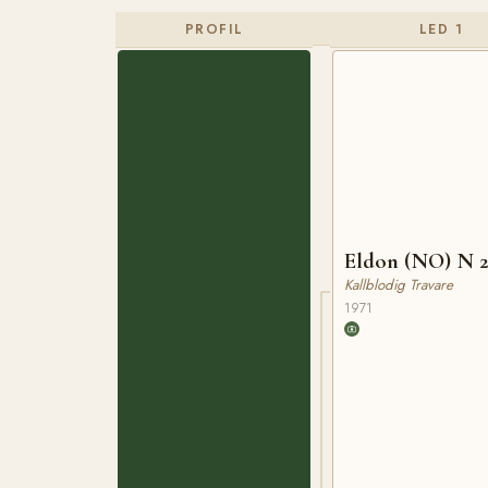
PROFIL
LED 1
Eldon (NO) N 
Kallblodig Travare
1971