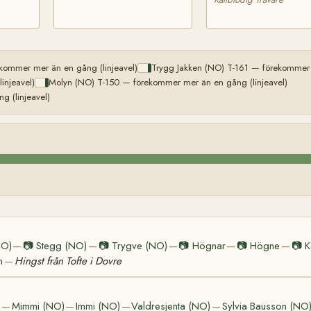
kommer mer än en gång (linjeavel)
Trygg Jakken (NO) T-161 — förekommer 
injeavel)
Molyn (NO) T-150 — förekommer mer än en gång (linjeavel)
g (linjeavel)
NO)
📷
Stegg (NO)
📷
Trygve (NO)
📷
Högnar
📷
Högne
📷
K
—
—
—
—
—
n
Hingst från Tofte i Dovre
—
)
Mimmi (NO)
Immi (NO)
Valdresjenta (NO)
Sylvia Bausson (NO
—
—
—
—