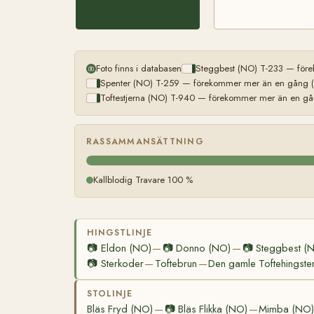
Foto finns i databasen
Steggbest (NO) T-233 — före
Spenter (NO) T-259 — förekommer mer än en gång (l
Toftestjerna (NO) T-940 — förekommer mer än en gån
RASSAMMANSÄTTNING
Kallblodig Travare 100 %
HINGSTLINJE
📷
Eldon (NO)
📷
Donno (NO)
📷
Steggbest (
—
—
📷
Sterkoder
Toftebrun
Den gamle Toftehingste
—
—
STOLINJE
Bläs Fryd (NO)
📷
Bläs Flikka (NO)
Mimba (NO
—
—