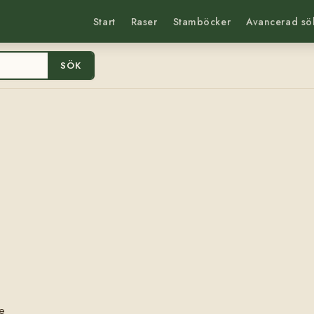
Start
Raser
Stamböcker
Avancerad sö
SÖK
e