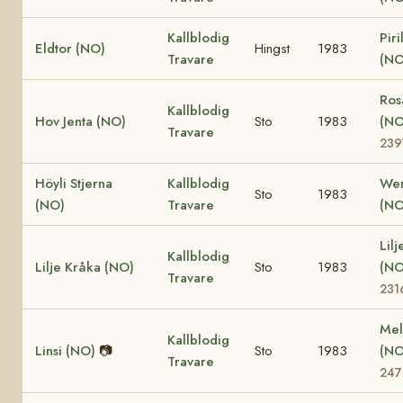
Kallblodig
Piri
Eldtor (NO)
Hingst
1983
Travare
(NO
Ros
Kallblodig
Hov Jenta (NO)
Sto
1983
(N
Travare
239
Höyli Stjerna
Kallblodig
Wen
Sto
1983
(NO)
Travare
(NO
Lilj
Kallblodig
Lilje Kråka (NO)
Sto
1983
(N
Travare
231
Mel
Kallblodig
Linsi (NO)
📷
Sto
1983
(N
Travare
247