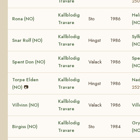
Travare
250
Kallblodig
Hel
Rona (NO)
Sto
1986
Travare
(NO
Kallblodig
Sylf
Snar Rolf (NO)
Hingst
1986
Travare
(NO
Kallblodig
Spe
Spent Don (NO)
Valack
1986
Travare
(NO
Torpe Elden
Kallblodig
Na
Hingst
1986
(NO)
📷
Travare
252
Kallblodig
Villvinn (NO)
Valack
1986
Vil
Travare
Kallblodig
Gry
Birgiss (NO)
Sto
1984
Travare
(NO