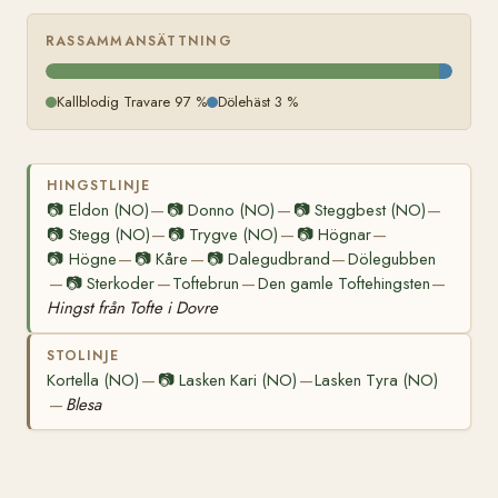
RASSAMMANSÄTTNING
Kallblodig Travare 97 %
Dölehäst 3 %
HINGSTLINJE
📷
Eldon (NO)
📷
Donno (NO)
📷
Steggbest (NO)
—
—
—
📷
Stegg (NO)
📷
Trygve (NO)
📷
Högnar
—
—
—
📷
Högne
📷
Kåre
📷
Dalegudbrand
Dölegubben
—
—
—
📷
Sterkoder
Toftebrun
Den gamle Toftehingsten
—
—
—
—
Hingst från Tofte i Dovre
STOLINJE
Kortella (NO)
📷
Lasken Kari (NO)
Lasken Tyra (NO)
—
—
Blesa
—