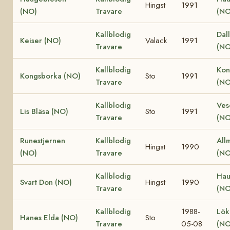
Hingst
1991
(NO)
Travare
(NO
Kallblodig
Dall
Keiser (NO)
Valack
1991
Travare
(NO
Kallblodig
Kon
Kongsborka (NO)
Sto
1991
Travare
(NO
Kallblodig
Ves
Lis Bläsa (NO)
Sto
1991
Travare
(NO
Runestjernen
Kallblodig
All
Hingst
1990
(NO)
Travare
(NO
Kallblodig
Hau
Svart Don (NO)
Hingst
1990
Travare
(NO
Kallblodig
1988-
Lök
Hanes Elda (NO)
Sto
Travare
05-08
(NO