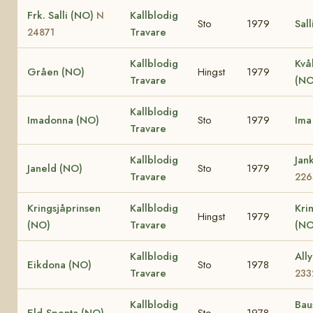
Frk. Salli (NO)
Kallblodig
N
Sto
1979
Sall
Travare
24871
Kallblodig
Kvå
Gråen (NO)
Hingst
1979
Travare
(NO
Kallblodig
Imadonna (NO)
Sto
1979
Ima
Travare
Kallblodig
Jan
Janeld (NO)
Sto
1979
Travare
226
Kringsjåprinsen
Kallblodig
Kri
Hingst
1979
(NO)
Travare
(NO
Kallblodig
All
Eikdona (NO)
Sto
1978
Travare
233
Kallblodig
Bau
Eld-Spenta (NO)
Sto
1978