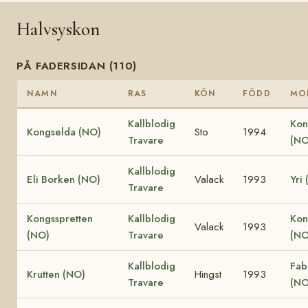
Halvsyskon
PÅ FADERSIDAN (110)
NAMN
RAS
KÖN
FÖDD
MO
Kallblodig
Kon
Kongselda (NO)
Sto
1994
Travare
(NO
Kallblodig
Eli Borken (NO)
Valack
1993
Yri
Travare
Kongsspretten
Kallblodig
Kon
Valack
1993
(NO)
Travare
(NO
Kallblodig
Fab
Krutten (NO)
Hingst
1993
Travare
(NO