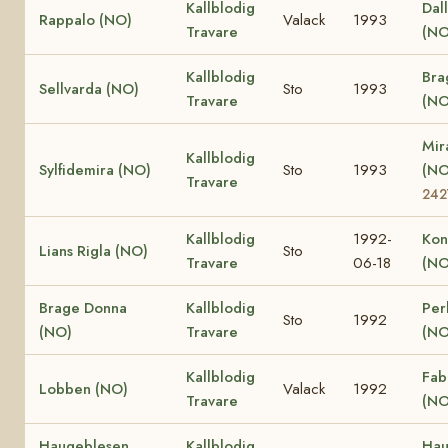
Kallblodig
Dall
Rappalo (NO)
Valack
1993
Travare
(NO
Kallblodig
Bra
Sellvarda (NO)
Sto
1993
Travare
(NO
Mir
Kallblodig
Sylfidemira (NO)
Sto
1993
(N
Travare
242
Kallblodig
1992-
Kon
Lians Rigla (NO)
Sto
Travare
06-18
(NO
Brage Donna
Kallblodig
Per
Sto
1992
(NO)
Travare
(NO
Kallblodig
Fab
Lobben (NO)
Valack
1992
Travare
(NO
Haugeblesen
Kallblodig
Hau