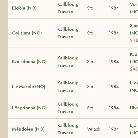
Kallblodig
Vor
Eldöla (NO)
Sto
1984
Travare
(NO
Sjur
Kallblodig
Gyllsjura (NO)
Sto
1984
(N
Travare
241
Kvå
Kallblodig
Kvålsdonna (NO)
Sto
1984
(N
Travare
248
Kallblodig
Liv
Liv Marela (NO)
Sto
1984
Travare
(NO
Kallblodig
Löngdonna (NO)
Sto
1984
Ulv
Travare
Kallblodig
Ljå
Måndölen (NO)
Valack
1984
Travare
(NO