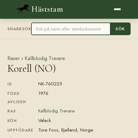
Häststam
SÖK
SNABBSÖK
Raser
›
Kallblodig Travare
Korell (NO)
NK-760225
ID
1976
FÖDD
AVLIDEN
Kallblodig Travare
RAS
Valack
KÖN
Tore Foss, Bjelland, Norge
UPPFÖDARE