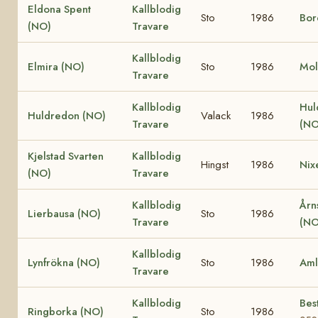
Eldona Spent
Kallblodig
Sto
1986
Bor
(NO)
Travare
Kallblodig
Elmira (NO)
Sto
1986
Mol
Travare
Kallblodig
Hul
Huldredon (NO)
Valack
1986
Travare
(NO
Kjelstad Svarten
Kallblodig
Hingst
1986
Nixe
(NO)
Travare
Kallblodig
Årn
Lierbausa (NO)
Sto
1986
Travare
(NO
Kallblodig
Lynfrökna (NO)
Sto
1986
Aml
Travare
Kallblodig
Bes
Ringborka (NO)
Sto
1986