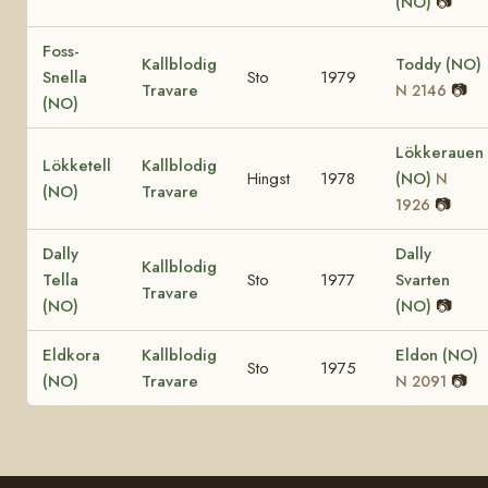
(NO)
📷
Foss-
Kallblodig
Toddy (NO)
Snella
Sto
1979
Travare
📷
N 2146
(NO)
Lökkerauen
Lökketell
Kallblodig
Hingst
1978
(NO)
N
(NO)
Travare
📷
1926
Dally
Dally
Kallblodig
Tella
Sto
1977
Svarten
Travare
(NO)
(NO)
📷
Eldkora
Kallblodig
Eldon (NO)
Sto
1975
(NO)
Travare
📷
N 2091