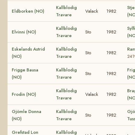
Kallblodig
Stje
Eldborken (NO)
Valack
1982
Travare
(NO
Kallblodig
Sylf
Elvinni (NO)
Sto
1982
Travare
(NO
Eskelands Astrid
Kallblodig
Ram
Sto
1982
(NO)
Travare
241
Frigge Bausa
Kallblodig
Fri
Sto
1982
(NO)
Travare
(NO
Kallblodig
Bra
Frodin (NO)
Valack
1982
Travare
(NO
Gjömle Donna
Kallblodig
Gjö
Sto
1982
(NO)
Travare
Tus
Grefstad Lon
Kallblodig