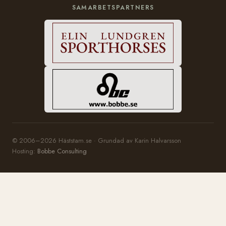
SAMARBETSPARTNERS
© 2006–2026 Häststam.se · Grundad av Karin Halvarsson
Hosting:
Bobbe Consulting