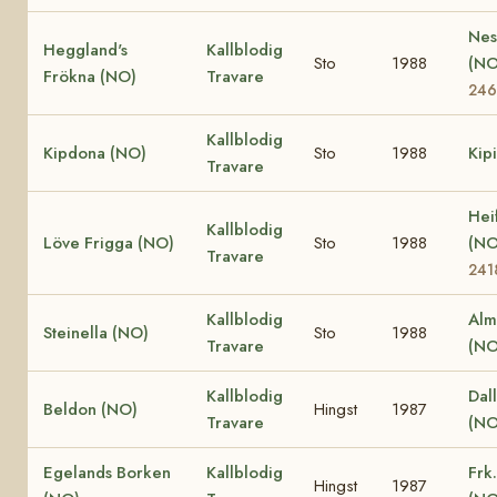
Nes
Heggland's
Kallblodig
Sto
1988
(N
Frökna (NO)
Travare
24
Kallblodig
Kipdona (NO)
Sto
1988
Kip
Travare
Hei
Kallblodig
Löve Frigga (NO)
Sto
1988
(N
Travare
241
Kallblodig
Alm
Steinella (NO)
Sto
1988
Travare
(NO
Kallblodig
Dall
Beldon (NO)
Hingst
1987
Travare
(NO
Egelands Borken
Kallblodig
Frk
Hingst
1987