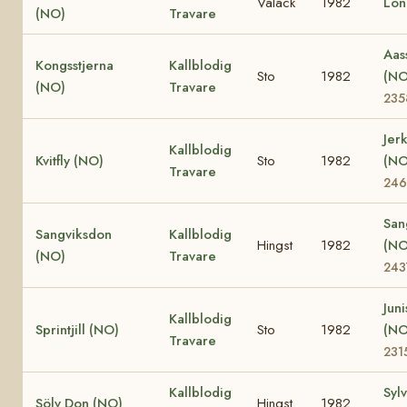
Valack
1982
Lon
(NO)
Travare
Aas
Kongsstjerna
Kallblodig
Sto
1982
(N
(NO)
Travare
235
Jer
Kallblodig
Kvitfly (NO)
Sto
1982
(N
Travare
246
San
Sangviksdon
Kallblodig
Hingst
1982
(N
(NO)
Travare
243
Juni
Kallblodig
Sprintjill (NO)
Sto
1982
(N
Travare
231
Kallblodig
Syl
Sölv Don (NO)
Hingst
1982