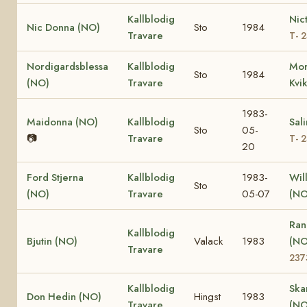
Kallblodig
Nic
Nic Donna (NO)
Sto
1984
Travare
T- 
Nordigardsblessa
Kallblodig
Mor
Sto
1984
(NO)
Travare
Kvi
1983-
Maidonna (NO)
Kallblodig
Sal
Sto
05-
📷
Travare
T- 
20
Ford Stjerna
Kallblodig
1983-
Wil
Sto
(NO)
Travare
05-07
(NO
Ran
Kallblodig
Bjutin (NO)
Valack
1983
(N
Travare
237
Kallblodig
Ska
Don Hedin (NO)
Hingst
1983
Travare
(NO