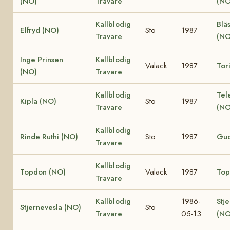
(NO)
Travare
(NO
Kallblodig
Blä
Elfryd (NO)
Sto
1987
Travare
(NO
Inge Prinsen
Kallblodig
Valack
1987
Tor
(NO)
Travare
Kallblodig
Tel
Kipla (NO)
Sto
1987
Travare
(NO
Kallblodig
Rinde Ruthi (NO)
Sto
1987
Gud
Travare
Kallblodig
Topdon (NO)
Valack
1987
Top
Travare
Kallblodig
1986-
Stj
Stjernevesla (NO)
Sto
Travare
05-13
(NO