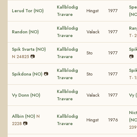
Kallblodig
Spe
Lerud Tor (NO)
Hingst
1977
Travare
(NO
Kallblodig
Ran
Randon (NO)
Valack
1977
Travare
T- 
Spik Svarta (NO)
Kallblodig
Spi
Sto
1977
📷
Travare
📷
N 24825
Kallblodig
Spi
Spikdona (NO)
📷
Sto
1977
Travare
T- 
Kallblodig
Vy Donn (NO)
Valack
1977
Vy 
Travare
Nic
Allbin (NO)
Kallblodig
N
Hingst
1976
(N
📷
Travare
2228
239