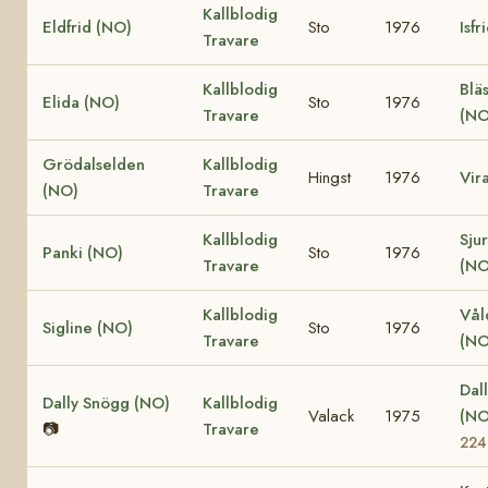
Kallblodig
Eldfrid (NO)
Sto
1976
Isfr
Travare
Kallblodig
Blä
Elida (NO)
Sto
1976
Travare
(NO
Grödalselden
Kallblodig
Hingst
1976
Vir
(NO)
Travare
Kallblodig
Sju
Panki (NO)
Sto
1976
Travare
(NO
Kallblodig
Vål
Sigline (NO)
Sto
1976
Travare
(NO
Dall
Dally Snögg (NO)
Kallblodig
Valack
1975
(N
📷
Travare
224