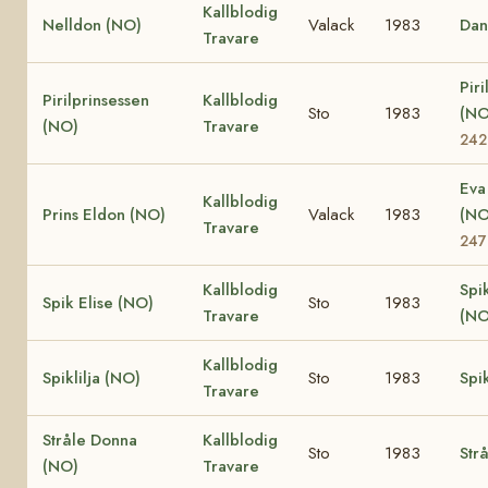
Kallblodig
Nelldon (NO)
Valack
1983
Dan
Travare
Piri
Pirilprinsessen
Kallblodig
Sto
1983
(N
(NO)
Travare
242
Eva
Kallblodig
Prins Eldon (NO)
Valack
1983
(N
Travare
247
Kallblodig
Spi
Spik Elise (NO)
Sto
1983
Travare
(NO
Kallblodig
Spiklilja (NO)
Sto
1983
Spi
Travare
Stråle Donna
Kallblodig
Sto
1983
Str
(NO)
Travare