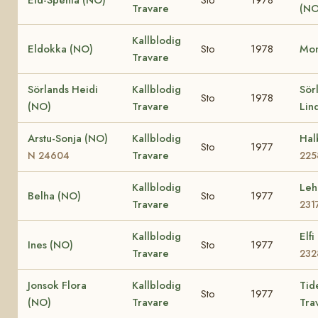
Travare
(NO
Kallblodig
Eldokka (NO)
Sto
1978
Mon
Travare
Sörlands Heidi
Kallblodig
Sör
Sto
1978
(NO)
Travare
Lin
Arstu-Sonja (NO)
Kallblodig
Hal
Sto
1977
Travare
N 24604
225
Kallblodig
Leh
Belha (NO)
Sto
1977
Travare
231
Kallblodig
Elf
Ines (NO)
Sto
1977
Travare
232
Jonsok Flora
Kallblodig
Tid
Sto
1977
(NO)
Travare
Tra