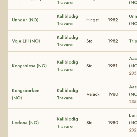
Travare
(NO
Kallblodig
Unn
Unnder (NO)
Hingst
1982
Travare
(NO
Kallblodig
Voje Lill (NO)
Sto
1982
Trip
Travare
Aas
Kallblodig
Kongsblesa (NO)
Sto
1981
(N
Travare
235
Aas
Kongsborken
Kallblodig
Valack
1980
(N
(NO)
Travare
235
Lem
Kallblodig
Ledona (NO)
Sto
1980
(N
Travare
232