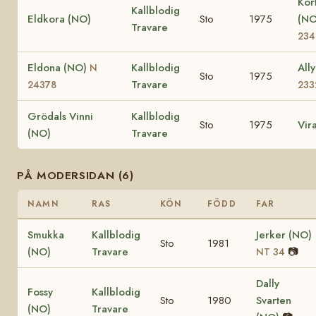
Kor
Kallblodig
Eldkora (NO)
Sto
1975
(N
Travare
234
Eldona (NO)
Kallblodig
All
N
Sto
1975
Travare
24378
233
Grödals Vinni
Kallblodig
Sto
1975
Vir
(NO)
Travare
PÅ MODERSIDAN (6)
NAMN
RAS
KÖN
FÖDD
FAR
Smukka
Kallblodig
Jerker (NO)
Sto
1981
(NO)
Travare
📷
NT 34
Dally
Fossy
Kallblodig
Sto
1980
Svarten
(NO)
Travare