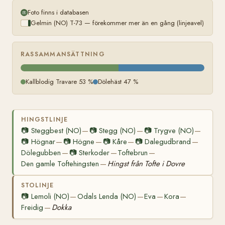
Foto finns i databasen
Gelmin (NO) T-73 — förekommer mer än en gång (linjeavel)
RASSAMMANSÄTTNING
Kallblodig Travare 53 %
Dölehäst 47 %
HINGSTLINJE
📷
Steggbest (NO)
📷
Stegg (NO)
📷
Trygve (NO)
—
—
—
📷
Högnar
📷
Högne
📷
Kåre
📷
Dalegudbrand
—
—
—
—
Dölegubben
📷
Sterkoder
Toftebrun
—
—
—
Den gamle Toftehingsten
Hingst från Tofte i Dovre
—
STOLINJE
📷
Lemoli (NO)
Odals Lenda (NO)
Eva
Kora
—
—
—
—
Freidig
Dokka
—