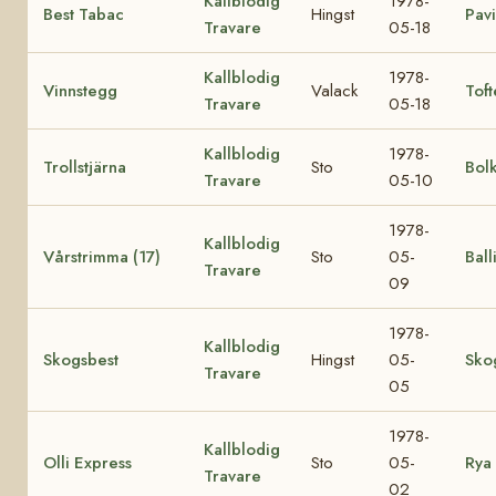
Kallblodig
1978-
Best Tabac
Hingst
Pav
Travare
05-18
Kallblodig
1978-
Vinnstegg
Valack
Toft
Travare
05-18
Kallblodig
1978-
Trollstjärna
Sto
Bol
Travare
05-10
1978-
Kallblodig
Vårstrimma (17)
Sto
05-
Ball
Travare
09
1978-
Kallblodig
Skogsbest
Hingst
05-
Sko
Travare
05
1978-
Kallblodig
Olli Express
Sto
05-
Rya 
Travare
02