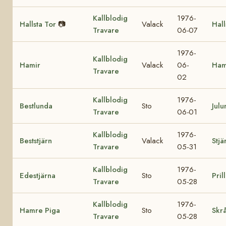
Kallblodig
1976-
Hallsta Tor
📷
Valack
Hall
Travare
06-07
1976-
Kallblodig
Hamir
Valack
06-
Ham
Travare
02
Kallblodig
1976-
Bestlunda
Sto
Julu
Travare
06-01
Kallblodig
1976-
Beststjärn
Valack
Stjä
Travare
05-31
Kallblodig
1976-
Edestjärna
Sto
Pril
Travare
05-28
Kallblodig
1976-
Hamre Piga
Sto
Skrå
Travare
05-28