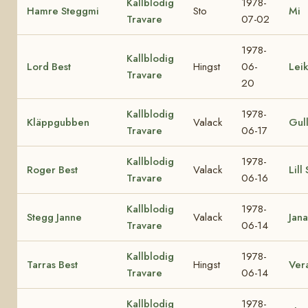
Kallblodig
1978-
Hamre Steggmi
Sto
Mi
Travare
07-02
1978-
Kallblodig
Lord Best
Hingst
06-
Lei
Travare
20
Kallblodig
1978-
Kläppgubben
Valack
Gul
Travare
06-17
Kallblodig
1978-
Roger Best
Valack
Lill
Travare
06-16
Kallblodig
1978-
Stegg Janne
Valack
Jana
Travare
06-14
Kallblodig
1978-
Tarras Best
Hingst
Ver
Travare
06-14
Kallblodig
1978-