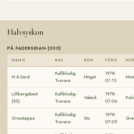
Halvsyskon
PÅ FADERSIDAN (200)
NAMN
RAS
KÖN
FÖDD
MO
Kallblodig
1978-
H.A.Sard
Hingst
Min
Travare
07-13
Lillbergsbest
Kallblodig
1978-
Valack
Palo
(52)
Travare
07-06
Kallblodig
1978-
Greisteppa
Sto
Gre
Travare
07-05