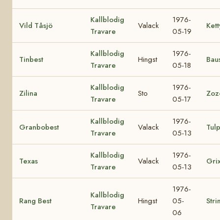
Kallblodig
1976-
Vild Tåsjö
Valack
Kett
Travare
05-19
Kallblodig
1976-
Tinbest
Hingst
Baus
Travare
05-18
Kallblodig
1976-
Zilina
Sto
Zoz
Travare
05-17
Kallblodig
1976-
Granbobest
Valack
Tul
Travare
05-13
Kallblodig
1976-
Texas
Valack
Gri
Travare
05-13
1976-
Kallblodig
Rang Best
Hingst
05-
Stri
Travare
06