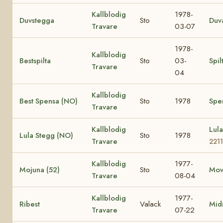
Kallblodig
1978-
Duvstegga
Sto
Duv
Travare
03-07
1978-
Kallblodig
Bestspilta
Sto
03-
Spil
Travare
04
Kallblodig
Best Spensa (NO)
Sto
1978
Spe
Travare
Kallblodig
Lul
Lula Stegg (NO)
Sto
1978
Travare
2211
Kallblodig
1977-
Mojuna (52)
Sto
Mov
Travare
08-04
Kallblodig
1977-
Ribest
Valack
Mid
Travare
07-22