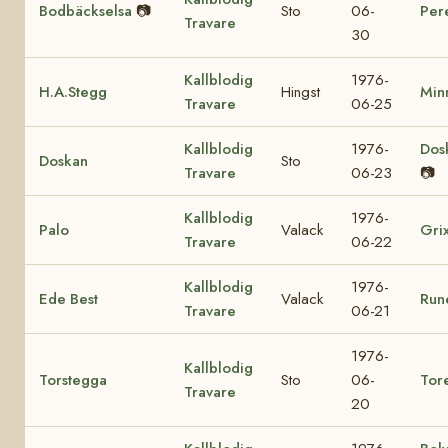
Bodbäckselsa
📷
Sto
06-
Per
Travare
30
Kallblodig
1976-
H.A.Stegg
Hingst
Min
Travare
06-25
Kallblodig
1976-
Dos
Doskan
Sto
Travare
06-23
📷
Kallblodig
1976-
Palo
Valack
Gri
Travare
06-22
Kallblodig
1976-
Ede Best
Valack
Run
Travare
06-21
1976-
Kallblodig
Torstegga
Sto
06-
Tor
Travare
20