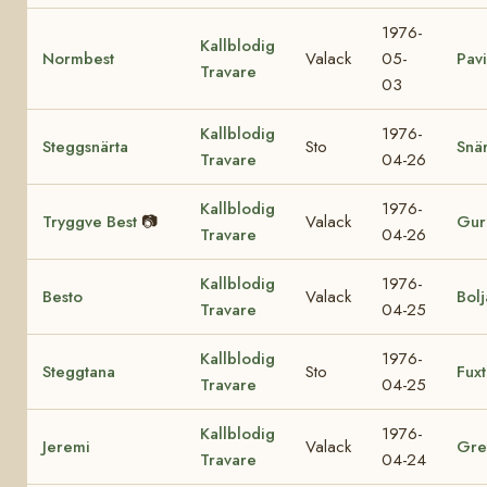
1976-
Kallblodig
Normbest
Valack
05-
Pav
Travare
03
Kallblodig
1976-
Steggsnärta
Sto
Snär
Travare
04-26
Kallblodig
1976-
Tryggve Best
📷
Valack
Gur
Travare
04-26
Kallblodig
1976-
Besto
Valack
Bolj
Travare
04-25
Kallblodig
1976-
Steggtana
Sto
Fux
Travare
04-25
Kallblodig
1976-
Jeremi
Valack
Gre
Travare
04-24