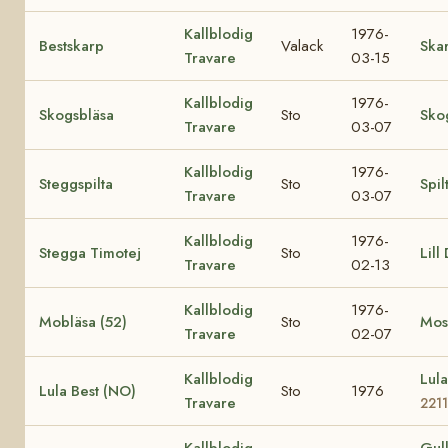
Kallblodig
1976-
Bestskarp
Valack
Ska
Travare
03-15
Kallblodig
1976-
Skogsbläsa
Sto
Sko
Travare
03-07
Kallblodig
1976-
Steggspilta
Sto
Spil
Travare
03-07
Kallblodig
1976-
Stegga Timotej
Sto
Lill
Travare
02-13
Kallblodig
1976-
Mobläsa (52)
Sto
Most
Travare
02-07
Kallblodig
Lul
Lula Best (NO)
Sto
1976
Travare
2211
Kallblodig
Gul