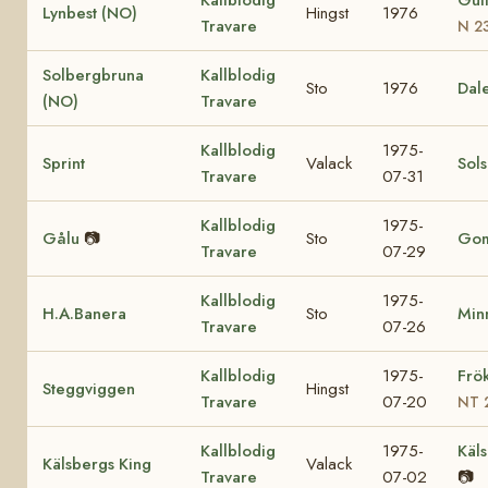
Lynbest (NO)
Hingst
1976
Travare
N 2
Solbergbruna
Kallblodig
Sto
1976
Dal
(NO)
Travare
Kallblodig
1975-
Sprint
Valack
Sol
Travare
07-31
Kallblodig
1975-
Gålu
📷
Sto
Go
Travare
07-29
Kallblodig
1975-
H.A.Banera
Sto
Minn
Travare
07-26
Kallblodig
1975-
Frö
Steggviggen
Hingst
Travare
07-20
NT 
Kallblodig
1975-
Käls
Kälsbergs King
Valack
Travare
07-02
📷