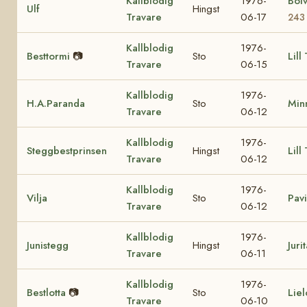
Kallblodig
1976-
Bol
Ulf
Hingst
Travare
06-17
243
Kallblodig
1976-
Besttormi
📷
Sto
Lill
Travare
06-15
Kallblodig
1976-
H.A.Paranda
Sto
Min
Travare
06-12
Kallblodig
1976-
Steggbestprinsen
Hingst
Lill
Travare
06-12
Kallblodig
1976-
Vilja
Sto
Pavi
Travare
06-12
Kallblodig
1976-
Junistegg
Hingst
Juri
Travare
06-11
Kallblodig
1976-
Bestlotta
📷
Sto
Liel
Travare
06-10