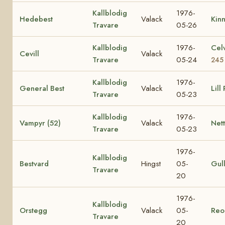
Kallblodig
1976-
Hedebest
Valack
Kin
Travare
05-26
Kallblodig
1976-
Cel
Cevill
Valack
Travare
05-24
245
Kallblodig
1976-
General Best
Valack
Lill
Travare
05-23
Kallblodig
1976-
Vampyr (52)
Valack
Nett
Travare
05-23
1976-
Kallblodig
Bestvard
Hingst
05-
Gul
Travare
20
1976-
Kallblodig
Orstegg
Valack
05-
Reo
Travare
20