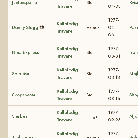
Jäntanspärla
Sto
Kvis
Travare
04-08
1977-
Kallblodig
Donny Stegg
📷
Valack
04-
Pave
Travare
06
Kallblodig
1977-
Nina Express
Sto
Ixa 
Travare
03-31
Kallblodig
1977-
Solbläsa
Sto
Maj
Travare
03-18
Kallblodig
1977-
Skogsbesta
Sto
Sko
Travare
03-16
Kallblodig
1977-
Starbest
Hingst
Mjös
Travare
02-25
Kallblodig
1977-
Trollstegg
Valack
Solj