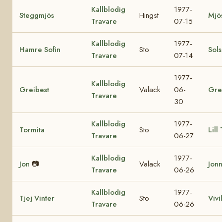
Kallblodig
1977-
Steggmjös
Hingst
Mjö
Travare
07-15
Kallblodig
1977-
Hamre Sofin
Sto
Sol
Travare
07-14
1977-
Kallblodig
Greibest
Valack
06-
Gre
Travare
30
Kallblodig
1977-
Tormita
Sto
Lill
Travare
06-27
Kallblodig
1977-
Jon
📷
Valack
Jon
Travare
06-26
Kallblodig
1977-
Tjej Vinter
Sto
Vivil
Travare
06-26