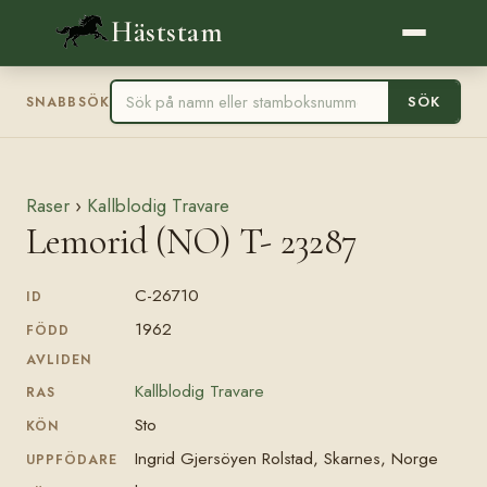
Häststam
SÖK
SNABBSÖK
Raser
›
Kallblodig Travare
Lemorid (NO) T- 23287
C-26710
ID
1962
FÖDD
AVLIDEN
Kallblodig Travare
RAS
Sto
KÖN
Ingrid Gjersöyen Rolstad, Skarnes, Norge
UPPFÖDARE