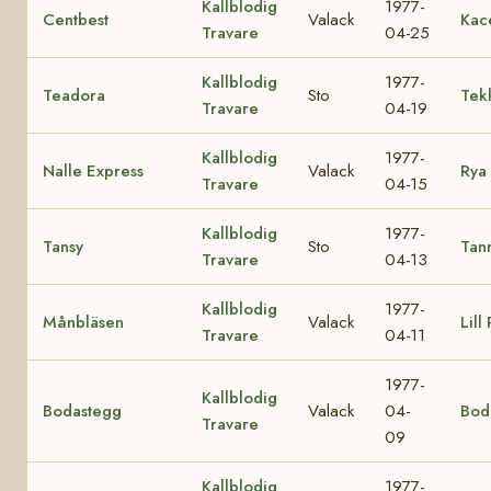
Kallblodig
1977-
Centbest
Valack
Kac
Travare
04-25
Kallblodig
1977-
Teadora
Sto
Tek
Travare
04-19
Kallblodig
1977-
Nalle Express
Valack
Rya
Travare
04-15
Kallblodig
1977-
Tansy
Sto
Tan
Travare
04-13
Kallblodig
1977-
Månbläsen
Valack
Lill
Travare
04-11
1977-
Kallblodig
Bodastegg
Valack
04-
Bod
Travare
09
Kallblodig
1977-