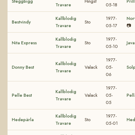
Steggbigg
Hingst
Pril
Travare
05-18
Kallblodig
1977-
Nor
Bestvindy
Sto
Travare
05-17
📷
Kallblodig
1977-
Nita Express
Sto
Java
Travare
05-10
1977-
Kallblodig
Donny Best
Valack
05-
Sol
Travare
06
1977-
Kallblodig
Pelle Best
Valack
05-
Pell
Travare
05
Kallblodig
1977-
Hedepärla
Sto
Hed
Travare
05-01