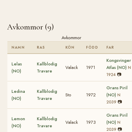
Avkommor (9)
Avkommor
NAMN
RAS
KÖN
FÖDD
FAR
Kongsvinger
Lelas
Kallblodig
Valack
1971
Atlas (NO)
N
(NO)
Travare
📷
1924
Grans Piril
Ledina
Kallblodig
Sto
1972
(NO)
N
(NO)
Travare
📷
2039
Grans Piril
Lemon
Kallblodig
Valack
1973
(NO)
N
(NO)
Travare
📷
2039