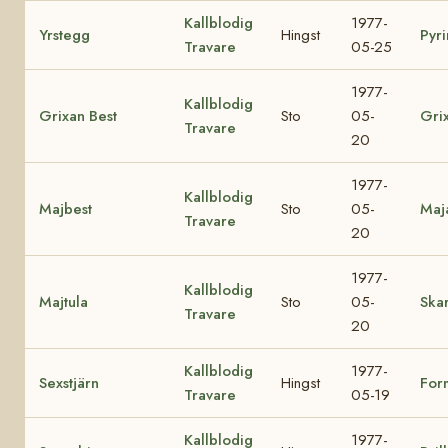
Kallblodig
1977-
Yrstegg
Hingst
Pyri
Travare
05-25
1977-
Kallblodig
Grixan Best
Sto
05-
Gri
Travare
20
1977-
Kallblodig
Majbest
Sto
05-
Maj
Travare
20
1977-
Kallblodig
Majtula
Sto
05-
Skar
Travare
20
Kallblodig
1977-
Sexstjärn
Hingst
For
Travare
05-19
Kallblodig
1977-