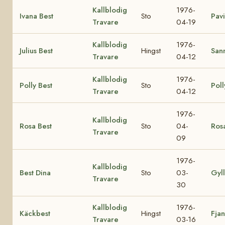
Kallblodig
1976-
Ivana Best
Sto
Pavi
Travare
04-19
Kallblodig
1976-
Julius Best
Hingst
Sann
Travare
04-12
Kallblodig
1976-
Polly Best
Sto
Poll
Travare
04-12
1976-
Kallblodig
Rosa Best
Sto
04-
Ros
Travare
09
1976-
Kallblodig
Best Dina
Sto
03-
Gyl
Travare
30
Kallblodig
1976-
Käckbest
Hingst
Fjan
Travare
03-16