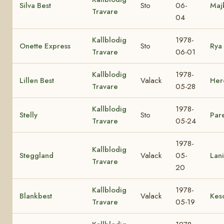
Silva Best
Sto
06-
Maj
Travare
04
Kallblodig
1978-
Onette Express
Sto
Rya
Travare
06-01
Kallblodig
1978-
Lillen Best
Valack
Herd
Travare
05-28
Kallblodig
1978-
Stelly
Sto
Pare
Travare
05-24
1978-
Kallblodig
Steggland
Valack
05-
Lani
Travare
20
Kallblodig
1978-
Blankbest
Valack
Kes
Travare
05-19