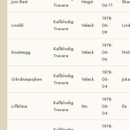
Juni Best
Hingst
Skar
Travare
06-11
1978-
Kallblodig
Lindål
Valack
06-
Lin
Travare
09
1978-
Kallblodig
Knutstegg
Valack
06-
Hol
Travare
06
1978-
Kallblodig
Gårdnäspojken
Valack
06-
Juka
Travare
04
1978-
Kallblodig
Lillbläsa
Sto
06-
Ila
Travare
04
1978-
Kallblodig