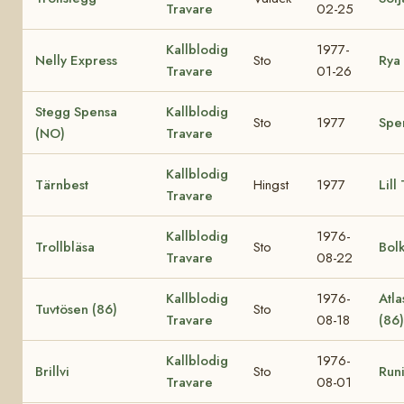
Travare
02-25
Kallblodig
1977-
Nelly Express
Sto
Rya 
Travare
01-26
Stegg Spensa
Kallblodig
Sto
1977
Spe
(NO)
Travare
Kallblodig
Tärnbest
Hingst
1977
Lill
Travare
Kallblodig
1976-
Trollbläsa
Sto
Bol
Travare
08-22
Kallblodig
1976-
Atla
Tuvtösen (86)
Sto
Travare
08-18
(86
Kallblodig
1976-
Brillvi
Sto
Runi
Travare
08-01