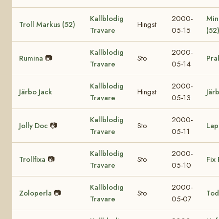
Kallblodig
2000-
Min
Troll Markus (52)
Hingst
Travare
05-15
(52
Kallblodig
2000-
Rumina
📷
Sto
Pra
Travare
05-14
Kallblodig
2000-
Järbo Jack
Hingst
Jär
Travare
05-13
Kallblodig
2000-
Jolly Doc
📷
Sto
Lap
Travare
05-11
Kallblodig
2000-
Trollfixa
📷
Sto
Fix 
Travare
05-10
Kallblodig
2000-
Zoloperla
📷
Sto
Tod
Travare
05-07