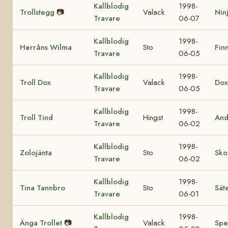
Kallblodig
1998-
Trollstegg
📷
Valack
Nin
Travare
06-07
Kallblodig
1998-
Herråns Wilma
Sto
Finn
Travare
06-05
Kallblodig
1998-
Troll Dox
Valack
Dox
Travare
06-05
Kallblodig
1998-
Troll Tind
Hingst
And
Travare
06-02
Kallblodig
1998-
Zolojänta
Sto
Sko
Travare
06-02
Kallblodig
1998-
Tina Tannbro
Sto
Sät
Travare
06-01
Kallblodig
1998-
Änga Trollet
📷
Valack
Spe