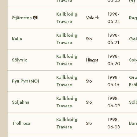
Travare
06-25
(4)
Kallblodig
1998-
Stjärnsten
📷
Valack
Rag
Travare
06-24
Kallblodig
1998-
Kalla
Sto
Gei
Travare
06-21
Kallblodig
1998-
Sölvtrix
Hingst
Spi
Travare
06-20
Kallblodig
1998-
Gra
Pytt Pytt (NO)
Sto
Travare
06-16
Frö
Kallblodig
1998-
Soljahna
Sto
Sol
Travare
06-09
Kallblodig
1998-
Trollrosa
Sto
Bar
Travare
06-08