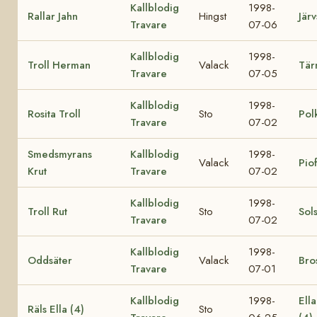
Kallblodig
1998-
Rallar Jahn
Hingst
Järv
Travare
07-06
Kallblodig
1998-
Troll Herman
Valack
Tär
Travare
07-05
Kallblodig
1998-
Rosita Troll
Sto
Pol
Travare
07-02
Smedsmyrans
Kallblodig
1998-
Valack
Pio
Krut
Travare
07-02
Kallblodig
1998-
Troll Rut
Sto
Sol
Travare
07-02
Kallblodig
1998-
Oddsäter
Valack
Bro
Travare
07-01
Kallblodig
1998-
Ell
Räls Ella (4)
Sto