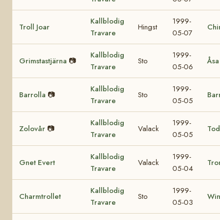
Kallblodig
1999-
Troll Joar
Hingst
Chi
Travare
05-07
Kallblodig
1999-
Grimstastjärna
📷
Sto
Åsa
Travare
05-06
Kallblodig
1999-
Barrolla
📷
Sto
Bar
Travare
05-05
Kallblodig
1999-
Zolovår
📷
Valack
Tod
Travare
05-05
Kallblodig
1999-
Gnet Evert
Valack
Tro
Travare
05-04
Kallblodig
1999-
Charmtrollet
Sto
Win
Travare
05-03