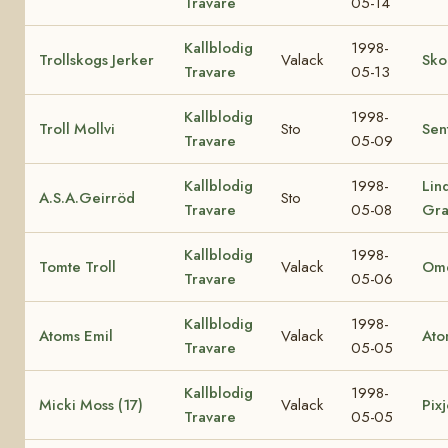
Travare
05-14
Kallblodig
1998-
Trollskogs Jerker
Valack
Sko
Travare
05-13
Kallblodig
1998-
Troll Mollvi
Sto
Sen
Travare
05-09
Kallblodig
1998-
Lin
A.S.A.Geirröd
Sto
Travare
05-08
Gra
Kallblodig
1998-
Tomte Troll
Valack
Ome
Travare
05-06
Kallblodig
1998-
Atoms Emil
Valack
Ato
Travare
05-05
Kallblodig
1998-
Micki Moss (17)
Valack
Pixj
Travare
05-05