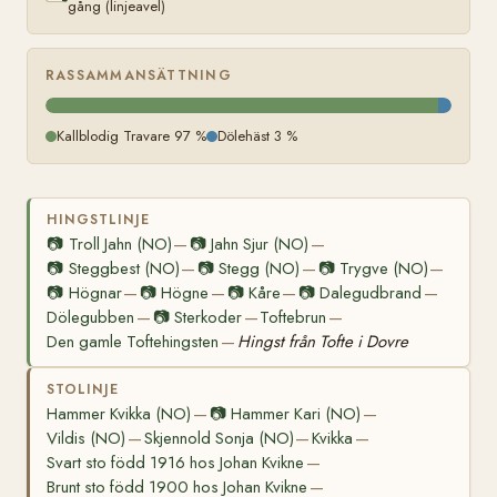
gång (linjeavel)
RASSAMMANSÄTTNING
Kallblodig Travare 97 %
Dölehäst 3 %
HINGSTLINJE
📷
Troll Jahn (NO)
📷
Jahn Sjur (NO)
—
—
📷
Steggbest (NO)
📷
Stegg (NO)
📷
Trygve (NO)
—
—
—
📷
Högnar
📷
Högne
📷
Kåre
📷
Dalegudbrand
—
—
—
—
Dölegubben
📷
Sterkoder
Toftebrun
—
—
—
Den gamle Toftehingsten
Hingst från Tofte i Dovre
—
STOLINJE
Hammer Kvikka (NO)
📷
Hammer Kari (NO)
—
—
Vildis (NO)
Skjennold Sonja (NO)
Kvikka
—
—
—
Svart sto född 1916 hos Johan Kvikne
—
Brunt sto född 1900 hos Johan Kvikne
—