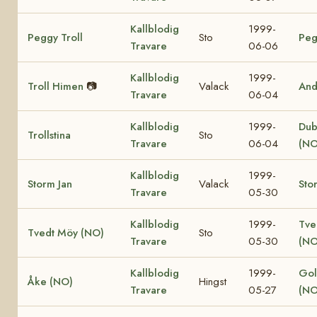
Kallblodig
1999-
Peggy Troll
Sto
Peg
Travare
06-06
Kallblodig
1999-
Troll Himen
📷
Valack
And
Travare
06-04
Kallblodig
1999-
Dub
Trollstina
Sto
Travare
06-04
(NO
Kallblodig
1999-
Storm Jan
Valack
Sto
Travare
05-30
Kallblodig
1999-
Tve
Tvedt Möy (NO)
Sto
Travare
05-30
(NO
Kallblodig
1999-
Gol
Åke (NO)
Hingst
Travare
05-27
(NO