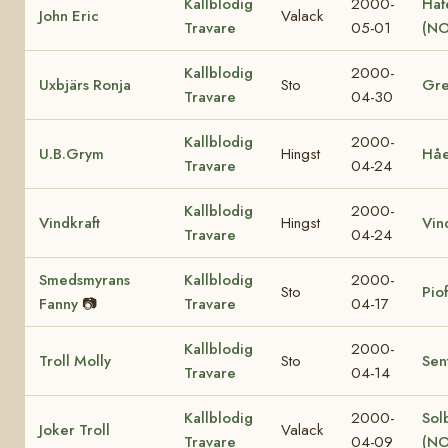
Kallblodig
2000-
Haf
John Eric
Valack
Travare
05-01
(NO
Kallblodig
2000-
Uxbjärs Ronja
Sto
Gre
Travare
04-30
Kallblodig
2000-
U.B.Grym
Hingst
Hå
Travare
04-24
Kallblodig
2000-
Vindkraft
Hingst
Vin
Travare
04-24
Smedsmyrans
Kallblodig
2000-
Sto
Pio
Fanny
📷
Travare
04-17
Kallblodig
2000-
Troll Molly
Sto
Sen
Travare
04-14
Kallblodig
2000-
Sol
Joker Troll
Valack
Travare
04-09
(NO