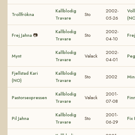
Kallblodig
2002-
Vol
Trollfrökna
Sto
Travare
05-26
(NO
Kallblodig
2002-
Frej Jahna
📷
Sto
Fre
Travare
04-10
Kallblodig
2002-
Mynt
Valack
Peg
Travare
04-01
Fjellstad Kari
Kallblodig
Sto
2002
Min
(NO)
Travare
Kallblodig
2001-
Pastorsexpressen
Valack
Finn
Travare
07-08
Kallblodig
2001-
Pil Jahna
Sto
Fix 
Travare
06-29