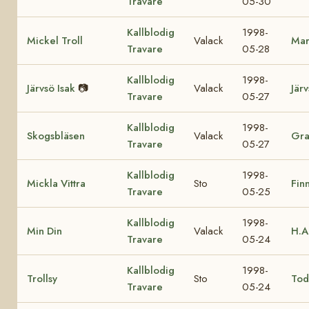
Travare
05-30
Kallblodig
1998-
Mickel Troll
Valack
Mar
Travare
05-28
Kallblodig
1998-
Järvsö Isak
📷
Valack
Jär
Travare
05-27
Kallblodig
1998-
Skogsbläsen
Valack
Gra
Travare
05-27
Kallblodig
1998-
Mickla Vittra
Sto
Fin
Travare
05-25
Kallblodig
1998-
Min Din
Valack
H.A
Travare
05-24
Kallblodig
1998-
Trollsy
Sto
Tod
Travare
05-24