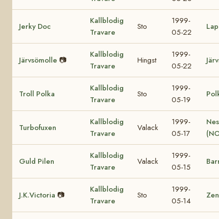
Kallblodig
1999-
Jerky Doc
Sto
Lap
Travare
05-22
Kallblodig
1999-
Järvsömolle
📷
Hingst
Jär
Travare
05-22
Kallblodig
1999-
Troll Polka
Sto
Pol
Travare
05-19
Kallblodig
1999-
Nes
Turbofuxen
Valack
Travare
05-17
(NO
Kallblodig
1999-
Guld Pilen
Valack
Bar
Travare
05-15
Kallblodig
1999-
J.K.Victoria
📷
Sto
Zen
Travare
05-14