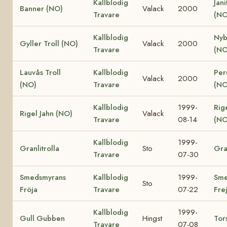
Kallblodig
Jani
Banner (NO)
Valack
2000
Travare
(NO
Kallblodig
Nyb
Gyller Troll (NO)
Valack
2000
Travare
(NO
Lauvås Troll
Kallblodig
Per
Valack
2000
(NO)
Travare
(NO
Kallblodig
1999-
Rig
Rigel Jahn (NO)
Valack
Travare
08-14
(NO
Kallblodig
1999-
Granlitrolla
Sto
Gra
Travare
07-30
Smedsmyrans
Kallblodig
1999-
Sme
Sto
Fröja
Travare
07-22
Fre
Kallblodig
1999-
Gull Gubben
Hingst
Tor
Travare
07-08