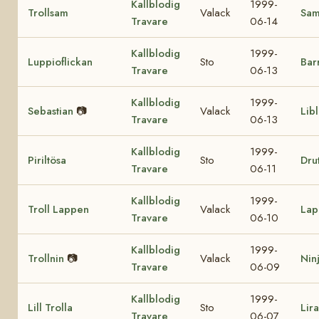
Kallblodig
1999-
Trollsam
Valack
Sa
Travare
06-14
Kallblodig
1999-
Luppioflickan
Sto
Bar
Travare
06-13
Kallblodig
1999-
Sebastian
📷
Valack
Lib
Travare
06-13
Kallblodig
1999-
Piriltösa
Sto
Drut
Travare
06-11
Kallblodig
1999-
Troll Lappen
Valack
Lap
Travare
06-10
Kallblodig
1999-
Trollnin
📷
Valack
Nin
Travare
06-09
Kallblodig
1999-
Lill Trolla
Sto
Lir
Travare
06-07