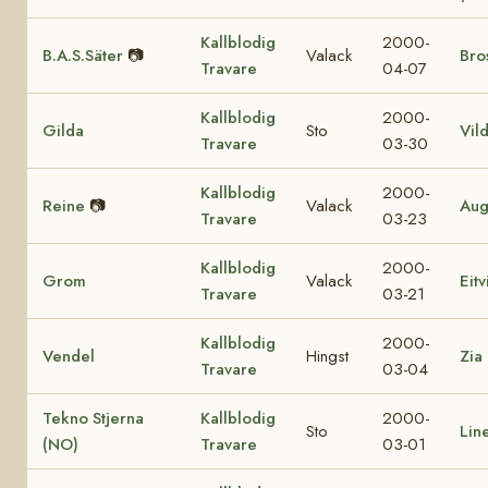
Kallblodig
2000-
B.A.S.Säter
📷
Valack
Bro
Travare
04-07
Kallblodig
2000-
Gilda
Sto
Vil
Travare
03-30
Kallblodig
2000-
Reine
📷
Valack
Aug
Travare
03-23
Kallblodig
2000-
Grom
Valack
Eit
Travare
03-21
Kallblodig
2000-
Vendel
Hingst
Zia
Travare
03-04
Tekno Stjerna
Kallblodig
2000-
Sto
Lin
(NO)
Travare
03-01