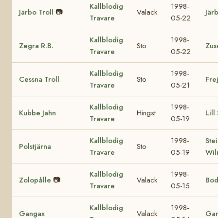
Kallblodig
1998-
Järbo Troll
📷
Valack
Jär
Travare
05-22
Kallblodig
1998-
Zegra R.B.
Sto
Zus
Travare
05-22
Kallblodig
1998-
Cessna Troll
Sto
Fre
Travare
05-21
Kallblodig
1998-
Kubbe Jahn
Hingst
Lill
Travare
05-19
Kallblodig
1998-
Ste
Polstjärna
Sto
Travare
05-19
Wil
Kallblodig
1998-
Zolopålle
📷
Valack
Bod
Travare
05-15
Kallblodig
1998-
Gangax
Valack
Gan