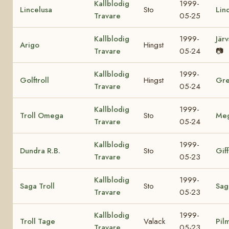
Kallblodig
1999-
Lincelusa
Sto
Lin
Travare
05-25
Kallblodig
1999-
Jär
Arigo
Hingst
Travare
05-24
📷
Kallblodig
1999-
Golftroll
Hingst
Gre
Travare
05-24
Kallblodig
1999-
Troll Omega
Sto
Me
Travare
05-24
Kallblodig
1999-
Dundra R.B.
Sto
Giff
Travare
05-23
Kallblodig
1999-
Saga Troll
Sto
Sag
Travare
05-23
Kallblodig
1999-
Troll Tage
Valack
Pil
Travare
05-23