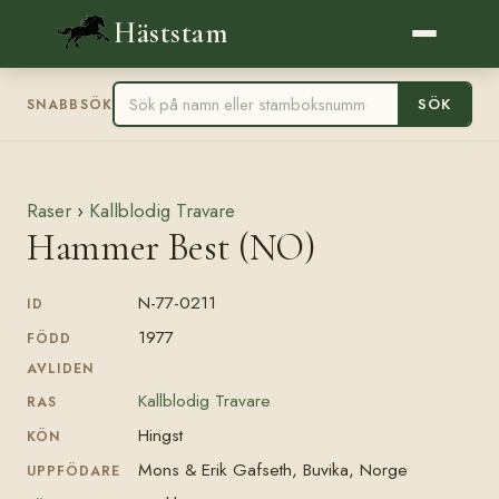
Häststam
SÖK
SNABBSÖK
Raser
›
Kallblodig Travare
Hammer Best (NO)
N-77-0211
ID
1977
FÖDD
AVLIDEN
Kallblodig Travare
RAS
Hingst
KÖN
Mons & Erik Gafseth, Buvika, Norge
UPPFÖDARE