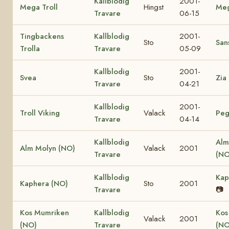
Kallblodig
2001-
Mega Troll
Hingst
Me
Travare
06-15
Tingbackens
Kallblodig
2001-
Sto
Sans
Trolla
Travare
05-09
Kallblodig
2001-
Svea
Sto
Zia
Travare
04-21
Kallblodig
2001-
Troll Viking
Valack
Peg
Travare
04-14
Kallblodig
Alm
Alm Molyn (NO)
Valack
2001
Travare
(NO
Kallblodig
Kap
Kaphera (NO)
Sto
2001
Travare
📷
Kos Mumriken
Kallblodig
Kos
Valack
2001
(NO)
Travare
(NO