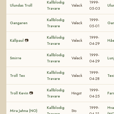
Kallblodig
1999-
Ulundas Troll
Valack
Ulu
Travare
05-03
Kallblodig
1999-
Gangaren
Valack
Ga
Travare
05-01
Kallblodig
1999-
Källpaul
📷
Valack
Hå
Travare
04-29
Kallblodig
1999-
Smirre
Valack
Lun
Travare
04-29
Kallblodig
1999-
Troll Tex
Valack
Tex
Travare
04-28
Kallblodig
1999-
Troll Kevin
📷
Hingst
Far
Travare
04-25
Kallblodig
1999-
Hva
Mira Jahna (NO)
Sto
Travare
04-21
(NO