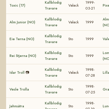
Kallblodig
1999-
Toxic (17)
Valack
Pixe
Travare
03-21
Kallblodig
Alm
Alm Junior (NO)
Valack
1999
Travare
(NO
Kallblodig
Eie Terna (NO)
Sto
1999
Val
Travare
Kallblodig
Lom
Rei Stjerna (NO)
Sto
1999
Travare
(NO
Kallblodig
1998-
Idar Troll
📷
Valack
Lill
Travare
07-28
Kallblodig
1998-
Vesle Trolla
Sto
Gra
Travare
07-25
Kallblodig
1998-
Jahnsätra
Sto
Lun
Travare
07-19