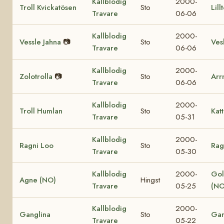
Kallblodig
2000-
Troll Kvickatösen
Sto
Lill
Travare
06-06
Kallblodig
2000-
Vessle Jahna
📷
Sto
Vesl
Travare
06-06
Kallblodig
2000-
Zolotrolla
📷
Sto
Arr
Travare
06-06
Kallblodig
2000-
Troll Humlan
Sto
Katt
Travare
05-31
Kallblodig
2000-
Ragni Loo
Sto
Rag
Travare
05-30
Kallblodig
2000-
Gol
Agne (NO)
Hingst
Travare
05-25
(NO
Kallblodig
2000-
Ganglina
Sto
Gan
Travare
05-22