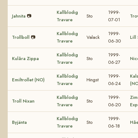
Kallblodig
1999-
Jahnita
📷
Sto
Tro
Travare
07-01
Kallblodig
1999-
Trollboll
📷
Valack
Lill
Travare
06-30
Kallblodig
1999-
Kulåra Zippa
Sto
Nic
Travare
06-27
Kallblodig
1999-
Kal
Emiltrollet (NO)
Hingst
Travare
06-24
(NO
Kallblodig
1999-
Zim
Troll Nixan
Sto
Travare
06-20
Exp
Kallblodig
1999-
Byjänta
Sto
Håe
Travare
06-18