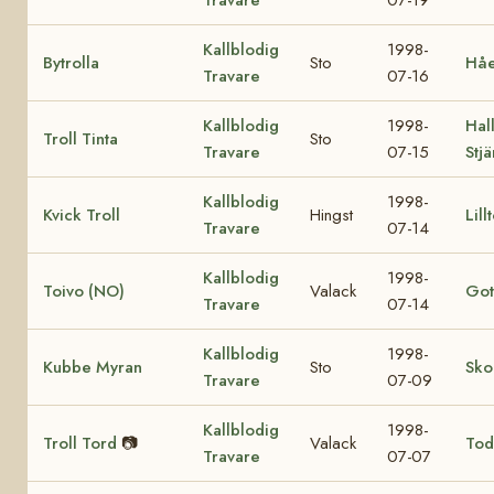
Kallblodig
1998-
Bytrolla
Sto
Håe
Travare
07-16
Kallblodig
1998-
Hall
Troll Tinta
Sto
Travare
07-15
Stj
Kallblodig
1998-
Kvick Troll
Hingst
Lill
Travare
07-14
Kallblodig
1998-
Toivo (NO)
Valack
Got
Travare
07-14
Kallblodig
1998-
Kubbe Myran
Sto
Sko
Travare
07-09
Kallblodig
1998-
Troll Tord
📷
Valack
Tod
Travare
07-07