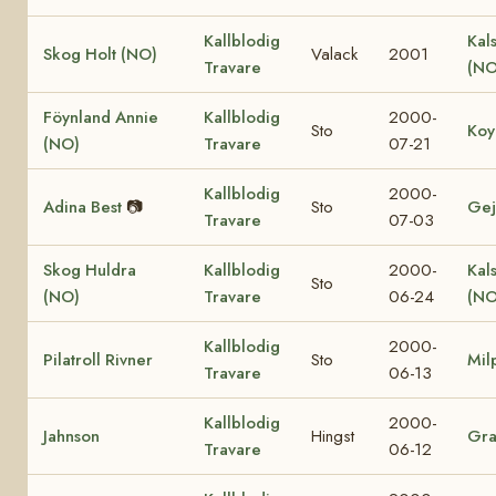
Kallblodig
Kal
Skog Holt (NO)
Valack
2001
Travare
(NO
Föynland Annie
Kallblodig
2000-
Sto
Koy
(NO)
Travare
07-21
Kallblodig
2000-
Adina Best
📷
Sto
Gej
Travare
07-03
Skog Huldra
Kallblodig
2000-
Kal
Sto
(NO)
Travare
06-24
(NO
Kallblodig
2000-
Pilatroll Rivner
Sto
Mil
Travare
06-13
Kallblodig
2000-
Jahnson
Hingst
Gr
Travare
06-12