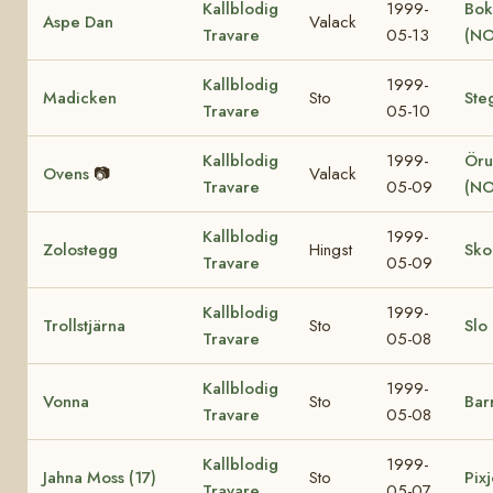
Kallblodig
1999-
Bok
Aspe Dan
Valack
Travare
05-13
(NO
Kallblodig
1999-
Madicken
Sto
Ste
Travare
05-10
Kallblodig
1999-
Öru
Ovens
📷
Valack
Travare
05-09
(NO
Kallblodig
1999-
Zolostegg
Hingst
Sko
Travare
05-09
Kallblodig
1999-
Trollstjärna
Sto
Slo
Travare
05-08
Kallblodig
1999-
Vonna
Sto
Bar
Travare
05-08
Kallblodig
1999-
Jahna Moss (17)
Sto
Pixj
Travare
05-07