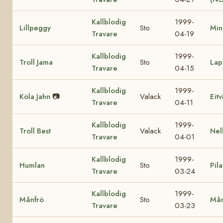
Kallblodig
1999-
Lillpeggy
Sto
Min
Travare
04-19
Kallblodig
1999-
Troll Jama
Sto
Lap
Travare
04-15
Kallblodig
1999-
Köla Jahn
📷
Valack
Eit
Travare
04-11
Kallblodig
1999-
Troll Best
Valack
Nel
Travare
04-01
Kallblodig
1999-
Humlan
Sto
Pila
Travare
03-24
Kallblodig
1999-
Månfrö
Sto
Mån
Travare
03-23