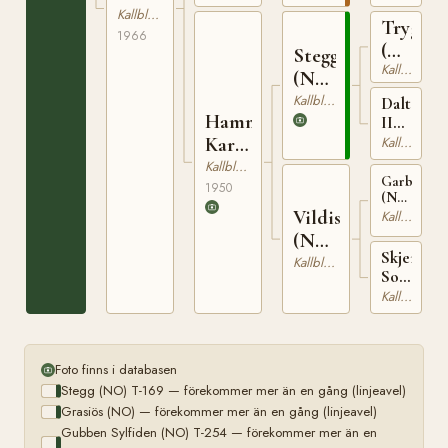
(NO)
Kallblodig Travare
Trygve
T-22925
1966
(NO)
Stegg
Kallblodig Travare
T-
(NO)
66
T-
Kallblodig Travare
Dalterna
Hammer
169
II
(NO)
Kari
Kallblodig Travare
T-
(NO)
Kallblodig Travare
201
Garbergsv
1950
(NO)
Vildis
T-
Kallblodig Travare
147
(NO)
Skjennol
T-
Kallblodig Travare
Sonja
1035
(NO)
Kallblodig Travare
Foto finns i databasen
Stegg (NO) T-169 — förekommer mer än en gång (linjeavel)
Grasiös (NO) — förekommer mer än en gång (linjeavel)
Gubben Sylfiden (NO) T-254 — förekommer mer än en