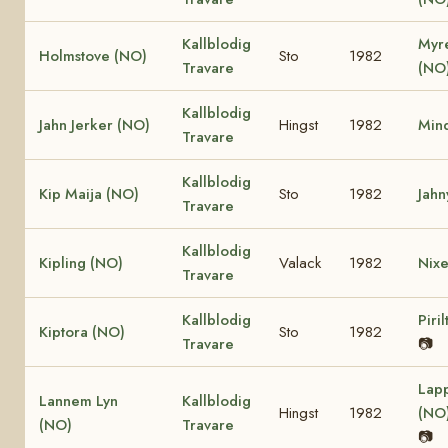
Kallblodig
Myr
Holmstove (NO)
Sto
1982
Travare
(NO
Kallblodig
Jahn Jerker (NO)
Hingst
1982
Mind
Travare
Kallblodig
Kip Maija (NO)
Sto
1982
Jahn
Travare
Kallblodig
Kipling (NO)
Valack
1982
Nixe
Travare
Kallblodig
Piri
Kiptora (NO)
Sto
1982
Travare
📷
Lap
Lannem Lyn
Kallblodig
Hingst
1982
(NO
(NO)
Travare
📷