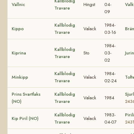
Kallblodig
Vallnic
Hingst
04-
Valk
Travare
09
Kallblodig
1984-
Kippo
Valack
Brän
Travare
03-16
1984-
Kallblodig
Kiprina
Sto
03-
Juri
Travare
02
Kallblodig
1984-
Minkipp
Valack
Toft
Travare
02-24
Prins Svartfaks
Kallblodig
Sjur
Valack
1984
(NO)
Travare
243
Kallblodig
1983-
Piri
Kip Piril (NO)
Valack
Travare
04-07
243