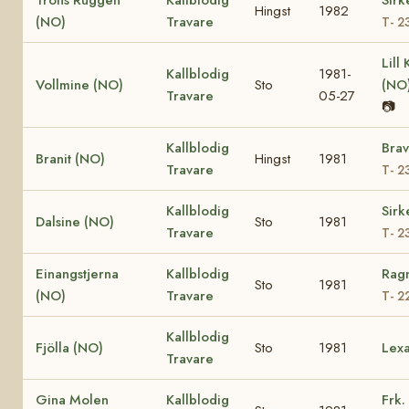
Hingst
1982
(NO)
Travare
T- 2
Lill
Kallblodig
1981-
Vollmine (NO)
Sto
(NO
Travare
05-27
📷
Kallblodig
Brav
Branit (NO)
Hingst
1981
Travare
T- 2
Kallblodig
Sirk
Dalsine (NO)
Sto
1981
Travare
T- 2
Einangstjerna
Kallblodig
Ragn
Sto
1981
(NO)
Travare
T- 2
Kallblodig
Fjölla (NO)
Sto
1981
Lex
Travare
Gina Molen
Kallblodig
Frk.