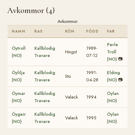
Avkommor (4)
Avkommor
NAMN
RAS
KÖN
FÖDD
FAR
Perle
Öytroll
Kallblodig
1989-
Hingst
Troll
(NO)
Travare
07-12
(NO)
📷
Öylilja
Kallblodig
1991-
Elding
Sto
(NO)
Travare
04-28
(NO)
📷
Öymar
Kallblodig
Öylan
Valack
1994
(NO)
Travare
(NO)
Öygeir
Kallblodig
Öylan
Valack
1995
(NO)
Travare
(NO)