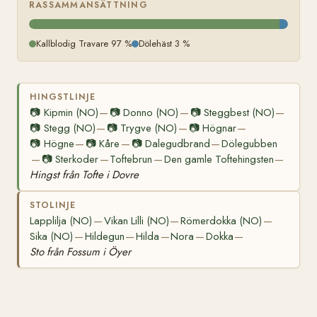
RASSAMMANSÄTTNING
Kallblodig Travare 97 %
Dölehäst 3 %
HINGSTLINJE
📷
Kipmin (NO)
📷
Donno (NO)
📷
Steggbest (NO)
—
—
—
📷
Stegg (NO)
📷
Trygve (NO)
📷
Högnar
—
—
—
📷
Högne
📷
Kåre
📷
Dalegudbrand
Dölegubben
—
—
—
📷
Sterkoder
Toftebrun
Den gamle Toftehingsten
—
—
—
—
Hingst från Tofte i Dovre
STOLINJE
Lapplilja (NO)
Vikan Lilli (NO)
Römerdokka (NO)
—
—
—
Sika (NO)
Hildegun
Hilda
Nora
Dokka
—
—
—
—
—
Sto från Fossum i Öyer