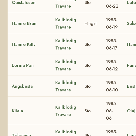
Quistatösen
Sto
Lot
Travare
06-22
Kallblodig
1985-
Hamre Brun
Hingst
Sols
Travare
06-19
Kallblodig
1985-
Hamre Kitty
Sto
Ham
Travare
06-17
Kallblodig
1985-
Lorina Pan
Sto
Pane
Travare
06-12
Kallblodig
1985-
Ängsbesta
Sto
Bestl
Travare
06-10
1985-
Kallblodig
Kilaja
Sto
06-
Olaj
Travare
06
Kallblodig
1985-
Zolomina
Sto
Lap