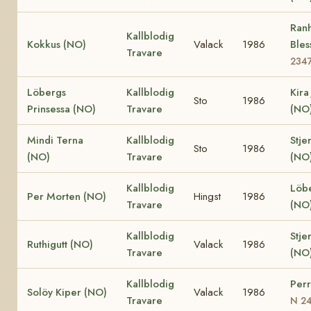
Ran
Kallblodig
Kokkus (NO)
Valack
1986
Ble
Travare
234
Löbergs
Kallblodig
Kira
Sto
1986
Prinsessa (NO)
Travare
(NO
Mindi Terna
Kallblodig
Stje
Sto
1986
(NO)
Travare
(NO
Kallblodig
Löb
Per Morten (NO)
Hingst
1986
Travare
(NO
Kallblodig
Stje
Ruthigutt (NO)
Valack
1986
Travare
(NO
Kallblodig
Perr
Solöy Kiper (NO)
Valack
1986
Travare
N 2