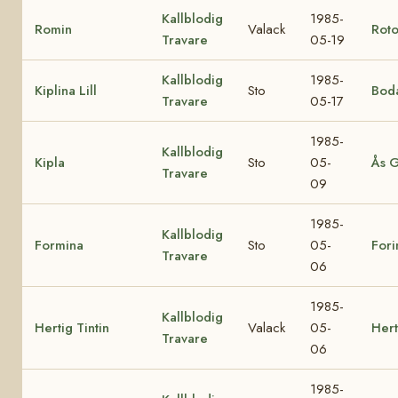
Kallblodig
1985-
Romin
Valack
Roto
Travare
05-19
Kallblodig
1985-
Kiplina Lill
Sto
Boda
Travare
05-17
1985-
Kallblodig
Kipla
Sto
05-
Ås 
Travare
09
1985-
Kallblodig
Formina
Sto
05-
Fori
Travare
06
1985-
Kallblodig
Hertig Tintin
Valack
05-
Hert
Travare
06
1985-