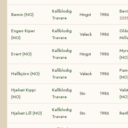
Kallblodig
Beri
Bemin (NO)
Hingst
1986
Travare
235
Engen Kiper
Kallblodig
Glå
Valack
1986
(NO)
Travare
Mill
Kallblodig
Myr
Evert (NO)
Hingst
1986
Travare
(NO
Kallblodig
Pami
Hallbjörn (NO)
Valack
1986
Travare
(NO
Hjelset Kippi
Kallblodig
Vals
Sto
1986
(NO)
Travare
(NO
Kallblodig
Hjelset Lill (NO)
Sto
1986
Reit
Travare