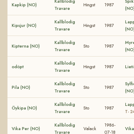
Kallblodig
Spik
Kapkip (NO)
Hingst
1987
Travare
(NO
Kallblodig
Lap
Kipsjur (NO)
Hingst
1987
Travare
(NO
Kallblodig
Myr
Kipterna (NO)
Sto
1987
Travare
(NO
Kallblodig
odöpt
Hingst
1987
Liet
Travare
Kallblodig
Sylf
Pila (NO)
Sto
1987
Travare
(NO
Kallblodig
Lapp
Öykipa (NO)
Sto
1987
Travare
T- 2
Kallblodig
1986-
Vika Per (NO)
Valack
Vika
Travare
07-18