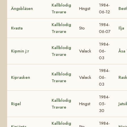
Kallblodig
1984-
Ängsbläsen
Hingst
Bestl
Travare
06-12
Kallblodig
1984-
Kvasta
Sto
Ilja
Travare
06-07
1984-
Kallblodig
Kipmin j:r
Valack
06-
Åsa 
Travare
03
1984-
Kallblodig
Kiprasken
Valack
06-
Ras
Travare
03
1984-
Kallblodig
Rigel
Hingst
05-
Jats
Travare
30
Kallblodig
1984-
Kipjänta
Sto
Nici