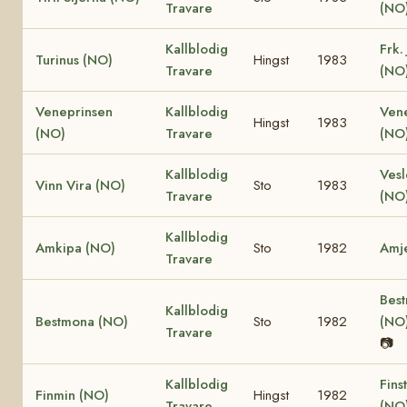
Travare
(NO
Kallblodig
Frk.
Turinus (NO)
Hingst
1983
Travare
(NO
Veneprinsen
Kallblodig
Vene
Hingst
1983
(NO)
Travare
(NO
Kallblodig
Vesl
Vinn Vira (NO)
Sto
1983
Travare
(NO
Kallblodig
Amkipa (NO)
Sto
1982
Amj
Travare
Best
Kallblodig
Bestmona (NO)
Sto
1982
(NO
Travare
📷
Kallblodig
Fins
Finmin (NO)
Hingst
1982
Travare
(NO