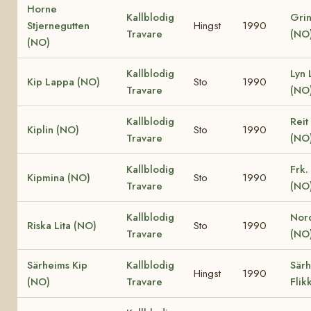
Horne
Kallblodig
Grin
Stjernegutten
Hingst
1990
Travare
(NO
(NO)
Kallblodig
Lyn
Kip Lappa (NO)
Sto
1990
Travare
(NO
Kallblodig
Reit
Kiplin (NO)
Sto
1990
Travare
(NO
Kallblodig
Frk.
Kipmina (NO)
Sto
1990
Travare
(NO
Kallblodig
Nord
Riska Lita (NO)
Sto
1990
Travare
(NO
Särheims Kip
Kallblodig
Sär
Hingst
1990
(NO)
Travare
Flik