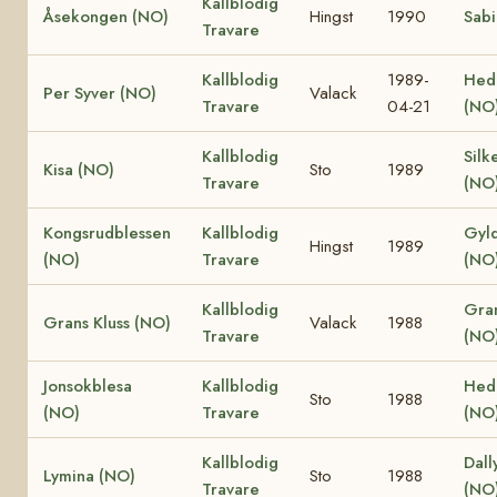
Kallblodig
Åsekongen (NO)
Hingst
1990
Sabi
Travare
Kallblodig
1989-
Heda
Per Syver (NO)
Valack
Travare
04-21
(NO
Kallblodig
Silk
Kisa (NO)
Sto
1989
Travare
(NO
Kongsrudblessen
Kallblodig
Gyld
Hingst
1989
(NO)
Travare
(NO
Kallblodig
Gra
Grans Kluss (NO)
Valack
1988
Travare
(NO
Jonsokblesa
Kallblodig
Heda
Sto
1988
(NO)
Travare
(NO
Kallblodig
Dall
Lymina (NO)
Sto
1988
Travare
(NO