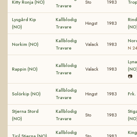
Kitty Ronja (NO)
Sto
1983
Trop
Travare
Lysgård Kip
Kallblodig
Rind
Hingst
1983
(NO)
Travare
(NO
Kallblodig
Norc
Norkim (NO)
Valack
1983
Travare
N 2
Lyna
Kallblodig
Rappin (NO)
Valack
1983
(NO
Travare
📷
Kallblodig
Solörkip (NO)
Hingst
1983
Frk.
Travare
Stjerna Stord
Kallblodig
Stig
Sto
1983
(NO)
Travare
(NO
Kallblodig
King
Tiril Stjerna (NO)
Sto
1983