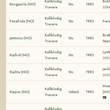
Kallblodig
Kvik
Borgperla (NO)
Sto
1983
Travare
228
Kallblodig
Fanafrida (NO)
Sto
1983
Fana
Travare
Kallblodig
Brat
Jettmina (NO)
Sto
1983
Travare
Stje
Kallblodig
Lynf
Kipfrid (NO)
Sto
1983
Travare
250
Kallblodig
Jerk
Kiplita (NO)
Sto
1983
Travare
242
Moe 
Kallblodig
Kippus (NO)
Valack
1983
(NO
Travare
📷
Kallblodig