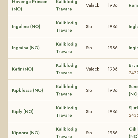
Hovenga Prinsen
Kallblodig
Valack
1986
Rem
(NO)
Travare
Kallblodig
Ingeline (NO)
Sto
1986
Ingl
Travare
Kallblodig
Ingmina (NO)
Sto
1986
Ingi
Travare
Kallblodig
Bry
Kefir (NO)
Valack
1986
Travare
247
Kallblodig
Sund
Kipblessa (NO)
Sto
1986
Travare
(NO
Kallblodig
Sjur
Kiply (NO)
Sto
1986
Travare
243
Kallblodig
Gikl
Kipnora (NO)
Sto
1986
Travare
(NO