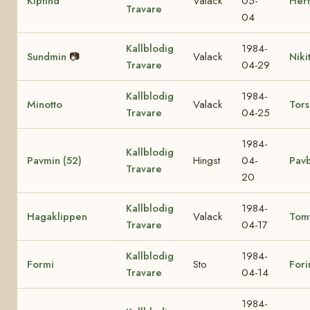
Kiptind
Valack
05-
Hert
Travare
04
Kallblodig
1984-
Sundmin
📷
Valack
Niki
Travare
04-29
Kallblodig
1984-
Minotto
Valack
Tor
Travare
04-25
1984-
Kallblodig
Pavmin (52)
Hingst
04-
Pavb
Travare
20
Kallblodig
1984-
Hagaklippen
Valack
Tomt
Travare
04-17
Kallblodig
1984-
Formi
Sto
Fori
Travare
04-14
1984-