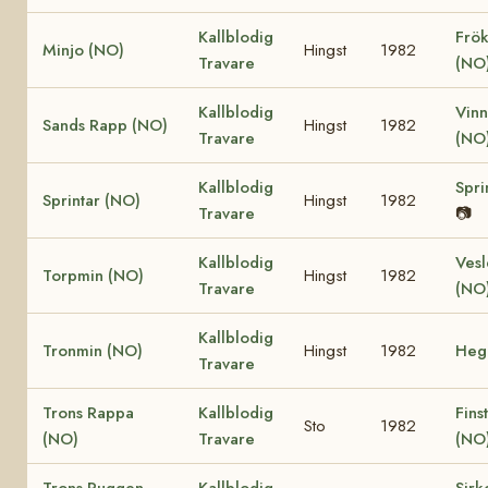
Kallblodig
Frök
Minjo (NO)
Hingst
1982
Travare
(NO
Kallblodig
Vinn
Sands Rapp (NO)
Hingst
1982
Travare
(NO
Kallblodig
Spri
Sprintar (NO)
Hingst
1982
Travare
📷
Kallblodig
Vesl
Torpmin (NO)
Hingst
1982
Travare
(NO
Kallblodig
Tronmin (NO)
Hingst
1982
Heg
Travare
Trons Rappa
Kallblodig
Fins
Sto
1982
(NO)
Travare
(NO
Trons Ruggen
Kallblodig
Sirk