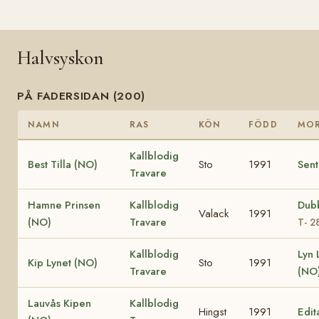
Halvsyskon
PÅ FADERSIDAN (200)
NAMN
RAS
KÖN
FÖDD
MO
Kallblodig
Best Tilla (NO)
Sto
1991
Sent
Travare
Hamne Prinsen
Kallblodig
Dub
Valack
1991
(NO)
Travare
T- 2
Kallblodig
Lyn
Kip Lynet (NO)
Sto
1991
Travare
(NO
Lauvås Kipen
Kallblodig
Hingst
1991
Edit