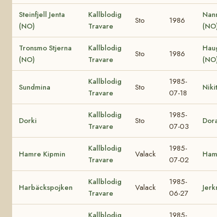
Steinfjell Jenta
Kallblodig
Nann
Sto
1986
(NO)
Travare
(NO
Tronsmo Stjerna
Kallblodig
Hau
Sto
1986
(NO)
Travare
(NO
Kallblodig
1985-
Sundmina
Sto
Niki
Travare
07-18
Kallblodig
1985-
Dorki
Sto
Dor
Travare
07-03
Kallblodig
1985-
Hamre Kipmin
Valack
Ham
Travare
07-02
Kallblodig
1985-
Harbäckspojken
Valack
Jerk
Travare
06-27
Kallblodig
1985-