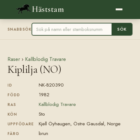
Häststam
SÖK
SNABBSÖK
Raser
›
Kallblodig Travare
Kiplilja (NO)
NK-820390
ID
1982
FÖDD
Kallblodig Travare
RAS
Sto
KÖN
Kjell Öyhaugen, Östre Gausdal, Norge
UPPFÖDARE
brun
FÄRG