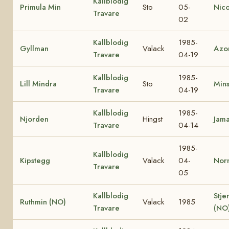
Kallblodig
Primula Min
Sto
05-
Nico
Travare
02
Kallblodig
1985-
Gyllman
Valack
Azo
Travare
04-19
Kallblodig
1985-
Lill Mindra
Sto
Mins
Travare
04-19
Kallblodig
1985-
Njorden
Hingst
Jam
Travare
04-14
1985-
Kallblodig
Kipstegg
Valack
04-
Nor
Travare
05
Kallblodig
Stje
Ruthmin (NO)
Valack
1985
Travare
(NO