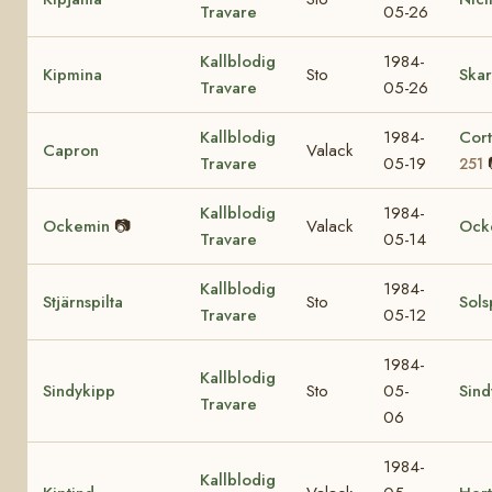
Travare
05-26
Kallblodig
1984-
Kipmina
Sto
Skar
Travare
05-26
Kallblodig
1984-
Cor
Capron
Valack
Travare
05-19
251
Kallblodig
1984-
Ockemin
📷
Valack
Ock
Travare
05-14
Kallblodig
1984-
Stjärnspilta
Sto
Sols
Travare
05-12
1984-
Kallblodig
Sindykipp
Sto
05-
Sind
Travare
06
1984-
Kallblodig