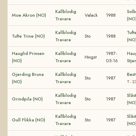
Kallblodig
Solb
Moe Akron (NO)
Valack
1988
Travare
(NO
Kallblodig
Tuf
Tufte Trine (NO)
Sto
1988
Travare
(NO
Hauglid Prinsen
Kallblodig
1987-
Hau
Hingst
(NO)
Travare
05-16
Stje
Gjerding Bruna
Kallblodig
Best
Sto
1987
(NO)
Travare
T- 2
Kallblodig
Slås
Grindpila (NO)
Sto
1987
Travare
(NO
Kallblodig
Slåst
Gull Flikka (NO)
Sto
1987
Travare
(NO