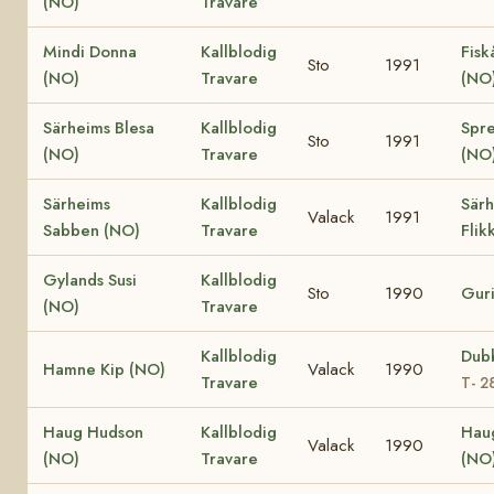
(NO)
Travare
Mindi Donna
Kallblodig
Fisk
Sto
1991
(NO)
Travare
(NO
Särheims Blesa
Kallblodig
Spre
Sto
1991
(NO)
Travare
(NO
Särheims
Kallblodig
Sär
Valack
1991
Sabben (NO)
Travare
Flik
Gylands Susi
Kallblodig
Sto
1990
Guri
(NO)
Travare
Kallblodig
Dub
Hamne Kip (NO)
Valack
1990
Travare
T- 2
Haug Hudson
Kallblodig
Haug
Valack
1990
(NO)
Travare
(NO