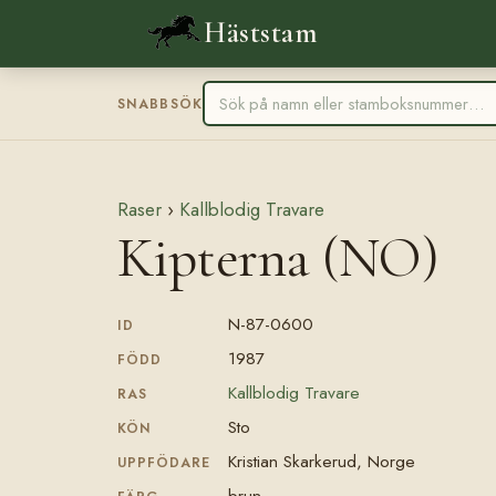
Häststam
SNABBSÖK
Raser
›
Kallblodig Travare
Kipterna (NO)
N-87-0600
ID
1987
FÖDD
Kallblodig Travare
RAS
Sto
KÖN
Kristian Skarkerud, Norge
UPPFÖDARE
brun