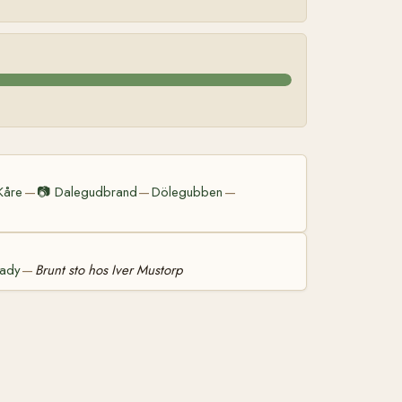
Kåre
📷
Dalegudbrand
Dölegubben
—
—
—
Lady
Brunt sto hos Iver Mustorp
—