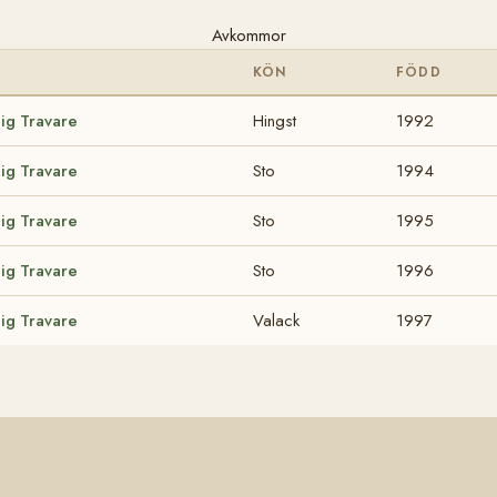
Avkommor
KÖN
FÖDD
dig Travare
Hingst
1992
dig Travare
Sto
1994
dig Travare
Sto
1995
dig Travare
Sto
1996
dig Travare
Valack
1997