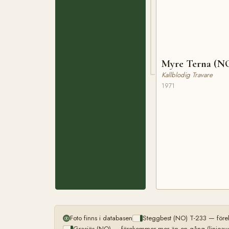
Myre Terna (N
Kallblodig Travare
1971
Foto finns i databasen
Steggbest (NO) T-233 — före
Grasiös (NO) — förekommer mer än en gång (linjeave