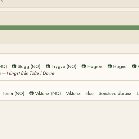
(NO)
📷
Stegg (NO)
📷
Trygve (NO)
📷
Högnar
📷
Högne
📷
—
—
—
—
—
n
Hingst från Tofte i Dovre
—
 Terna (NO)
📷
Viktoria (NO)
Viktoria
Else
Sönstevoldbruna
—
—
—
—
—