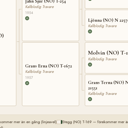
Jahn Sjur (NO) T-254
Kallblodig Travare
1954
Ljönna (NO) N 2257
Kallblodig Travare
O)
Molvin (NO) T-1
Kallblodig Travare
Grans Erna (NO) T-1672
Kallblodig Travare
1957
Grans Terna (NO) 
21551
Kallblodig Travare
kommer mer än en gång (linjeavel)
Stegg (NO) T-169 — förekommer mer än 
l)