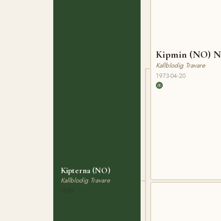
Kipmin (NO) N
Kallblodig Travare
1973-04-20
Kipterna (NO)
Kallblodig Travare
1987