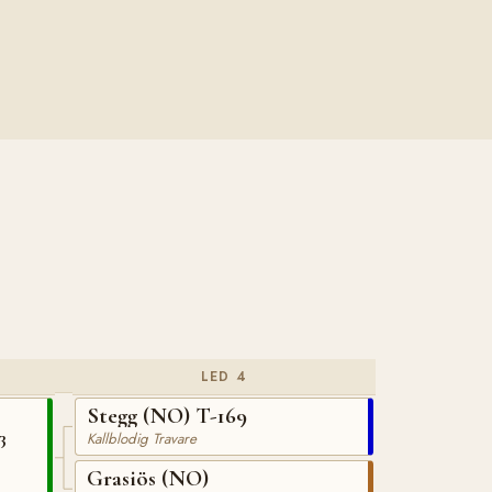
LED 4
Stegg (NO) T-169
3
Kallblodig Travare
Grasiös (NO)