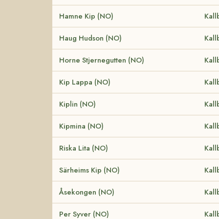
Hamne Kip (NO)
Kall
Haug Hudson (NO)
Kall
Horne Stjernegutten (NO)
Kall
Kip Lappa (NO)
Kall
Kiplin (NO)
Kall
Kipmina (NO)
Kall
Riska Lita (NO)
Kall
Särheims Kip (NO)
Kall
Åsekongen (NO)
Kall
Per Syver (NO)
Kall