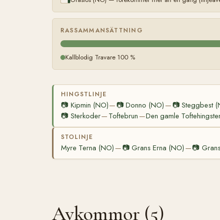
RASSAMMANSÄTTNING
Kallblodig Travare 100 %
HINGSTLINJE
📷
Kipmin (NO)
📷
Donno (NO)
📷
Steggbest 
—
—
📷
Sterkoder
Toftebrun
Den gamle Toftehingste
—
—
STOLINJE
Myre Terna (NO)
📷
Grans Erna (NO)
📷
Grans
—
—
Avkommor (5)