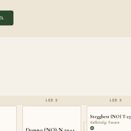
EL
LED 2
LED 3
Steggbest (NO) T-23
Kallblodig Travare
Donno (NO) N 1944