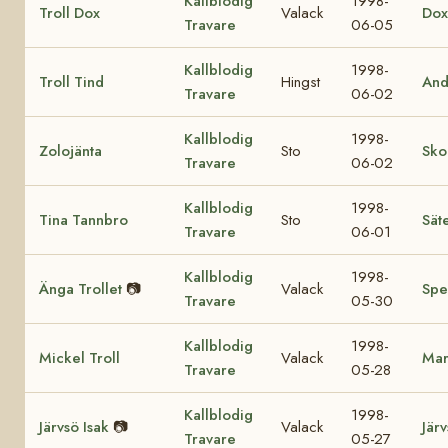
Kallblodig
1998-
Troll Dox
Valack
Dox
Travare
06-05
Kallblodig
1998-
Troll Tind
Hingst
And
Travare
06-02
Kallblodig
1998-
Zolojänta
Sto
Sko
Travare
06-02
Kallblodig
1998-
Tina Tannbro
Sto
Sät
Travare
06-01
Kallblodig
1998-
Änga Trollet
📷
Valack
Spe
Travare
05-30
Kallblodig
1998-
Mickel Troll
Valack
Mar
Travare
05-28
Kallblodig
1998-
Järvsö Isak
📷
Valack
Jär
Travare
05-27