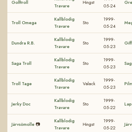
Golftroll
Hingst
Gre
Travare
05-24
Kallblodig
1999-
Troll Omega
Sto
Me
Travare
05-24
Kallblodig
1999-
Dundra R.B.
Sto
Giff
Travare
05-23
Kallblodig
1999-
Saga Troll
Sto
Sag
Travare
05-23
Kallblodig
1999-
Troll Tage
Valack
Pil
Travare
05-23
Kallblodig
1999-
Jerky Doc
Sto
Lap
Travare
05-22
Kallblodig
1999-
Järvsömolle
📷
Hingst
Jär
Travare
05-22