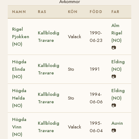
Avkommor
NAMN
RAS
KÖN
FÖDD
FAR
Alm
Rigel
Kallblodig
1990-
Rigel
Pjokken
Valack
Travare
06-23
(NO)
(NO)
📷
Högda
Elding
Kallblodig
Elinda
Sto
1991
(NO)
Travare
(NO)
📷
Högda
Elding
Kallblodig
1994-
Helda
Sto
(NO)
Travare
06-06
(NO)
📷
Högda
Kallblodig
1995-
Auvin
Vinn
Valack
Travare
06-04
📷
(NO)