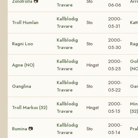
Zolotrolla
📷
Sto
Arr
Travare
06-06
Kallblodig
2000-
Troll Humlan
Sto
Katt
Travare
05-31
Kallblodig
2000-
Ragni Loo
Sto
Rag
Travare
05-30
Kallblodig
2000-
Gol
Agne (NO)
Hingst
Travare
05-25
(NO
Kallblodig
2000-
Ganglina
Sto
Gan
Travare
05-22
Kallblodig
2000-
Min
Troll Markus (52)
Hingst
Travare
05-15
(52
Kallblodig
2000-
Rumina
📷
Sto
Pra
Travare
05-14