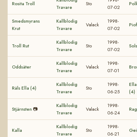
Rosita Troll
Sto
Pol
Travare
07-02
Smedsmyrans
Kallblodig
1998-
Valack
Pio
Krut
Travare
07-02
Kallblodig
1998-
Troll Rut
Sto
Sol
Travare
07-02
Kallblodig
1998-
Oddsäter
Valack
Bro
Travare
07-01
Kallblodig
1998-
Ell
Räls Ella (4)
Sto
Travare
06-25
(4)
Kallblodig
1998-
Stjärnsten
📷
Valack
Rag
Travare
06-24
Kallblodig
1998-
Kalla
Sto
Gei
Travare
06-21