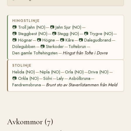
HINGSTLINJE
📷
Troll Jahn (NO)
📷
Jahn Sjur (NO)
—
—
📷
Steggbest (NO)
📷
Stegg (NO)
📷
Trygve (NO)
—
—
—
📷
Högnar
📷
Högne
📷
Kåre
📷
Dalegudbrand
—
—
—
—
Dölegubben
📷
Sterkoder
Toftebrun
—
—
—
Den gamle Toftehingsten
Hingst från Tofte i Dovre
—
STOLINJE
Helida (NO)
Nipla (NO)
Orla (NO)
Driva (NO)
—
—
—
—
📷
Orkla (NO)
Sölvi
Laly
Asbölbruna
—
—
—
—
Fandremsbruna
Brunt sto av Staverlistammen från Meld
—
Avkommor (7)