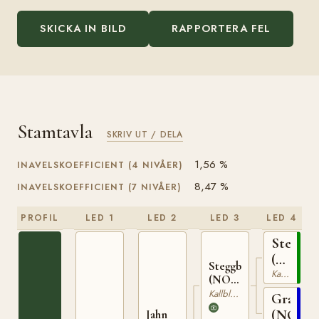
SKICKA IN BILD
RAPPORTERA FEL
Stamtavla
SKRIV UT / DELA
1,56 %
INAVELSKOEFFICIENT (4 NIVÅER)
8,47 %
INAVELSKOEFFICIENT (7 NIVÅER)
PROFIL
LED 1
LED 2
LED 3
LED 4
Stegg
(NO)
Steggbest
T-
Kallblodig Travare
(NO)
169
T-233
Kallblodig Travare
Grasiös
(NO)
Jahn