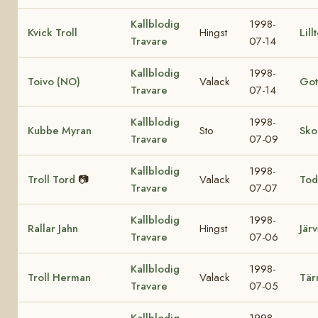
Kallblodig
1998-
Kvick Troll
Hingst
Lill
Travare
07-14
Kallblodig
1998-
Toivo (NO)
Valack
Got
Travare
07-14
Kallblodig
1998-
Kubbe Myran
Sto
Sko
Travare
07-09
Kallblodig
1998-
Troll Tord
📷
Valack
Tod
Travare
07-07
Kallblodig
1998-
Rallar Jahn
Hingst
Järv
Travare
07-06
Kallblodig
1998-
Troll Herman
Valack
Tär
Travare
07-05
Kallblodig
1998-