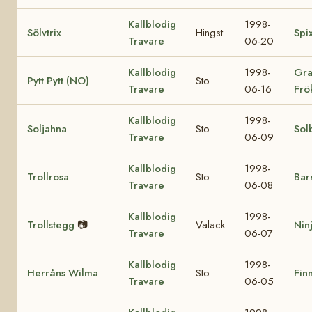
Kallblodig
1998-
Sölvtrix
Hingst
Spi
Travare
06-20
Kallblodig
1998-
Gra
Pytt Pytt (NO)
Sto
Travare
06-16
Frö
Kallblodig
1998-
Soljahna
Sto
Sol
Travare
06-09
Kallblodig
1998-
Trollrosa
Sto
Bar
Travare
06-08
Kallblodig
1998-
Trollstegg
📷
Valack
Nin
Travare
06-07
Kallblodig
1998-
Herråns Wilma
Sto
Finn
Travare
06-05