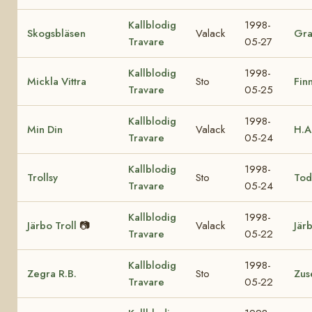
Kallblodig
1998-
Skogsbläsen
Valack
Gra
Travare
05-27
Kallblodig
1998-
Mickla Vittra
Sto
Fin
Travare
05-25
Kallblodig
1998-
Min Din
Valack
H.A
Travare
05-24
Kallblodig
1998-
Trollsy
Sto
Tod
Travare
05-24
Kallblodig
1998-
Järbo Troll
📷
Valack
Jär
Travare
05-22
Kallblodig
1998-
Zegra R.B.
Sto
Zus
Travare
05-22