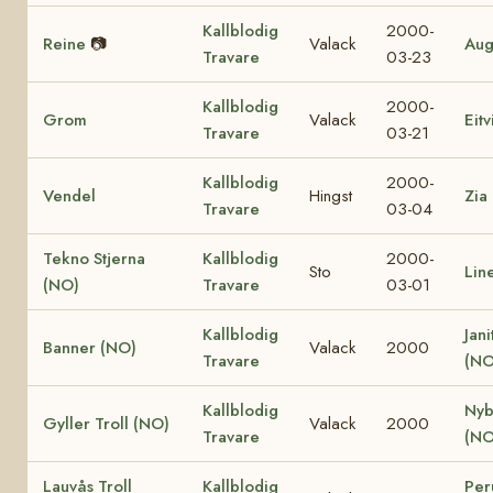
Kallblodig
2000-
Reine
📷
Valack
Aug
Travare
03-23
Kallblodig
2000-
Grom
Valack
Eit
Travare
03-21
Kallblodig
2000-
Vendel
Hingst
Zia
Travare
03-04
Tekno Stjerna
Kallblodig
2000-
Sto
Lin
(NO)
Travare
03-01
Kallblodig
Jani
Banner (NO)
Valack
2000
Travare
(NO
Kallblodig
Nyb
Gyller Troll (NO)
Valack
2000
Travare
(NO
Lauvås Troll
Kallblodig
Per