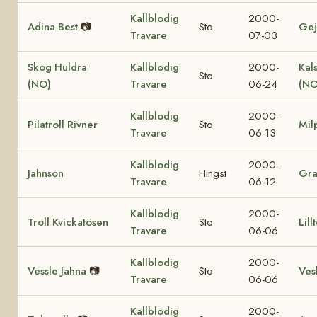
Kallblodig
2000-
Adina Best
📷
Sto
Gej
Travare
07-03
Skog Huldra
Kallblodig
2000-
Kal
Sto
(NO)
Travare
06-24
(NO
Kallblodig
2000-
Pilatroll Rivner
Sto
Mil
Travare
06-13
Kallblodig
2000-
Jahnson
Hingst
Gr
Travare
06-12
Kallblodig
2000-
Troll Kvickatösen
Sto
Lill
Travare
06-06
Kallblodig
2000-
Vessle Jahna
📷
Sto
Vesl
Travare
06-06
Kallblodig
2000-