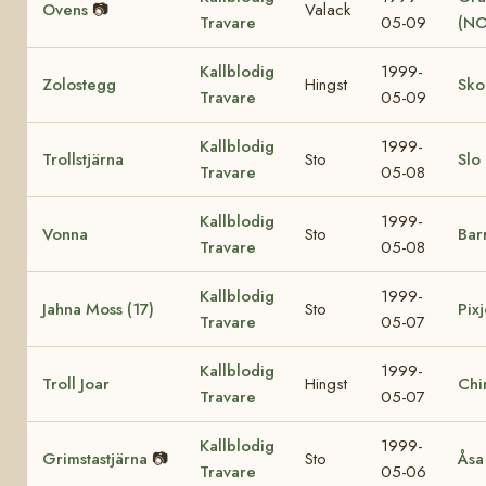
Ovens
📷
Valack
Travare
05-09
(NO
Kallblodig
1999-
Zolostegg
Hingst
Sko
Travare
05-09
Kallblodig
1999-
Trollstjärna
Sto
Slo
Travare
05-08
Kallblodig
1999-
Vonna
Sto
Bar
Travare
05-08
Kallblodig
1999-
Jahna Moss (17)
Sto
Pixj
Travare
05-07
Kallblodig
1999-
Troll Joar
Hingst
Chi
Travare
05-07
Kallblodig
1999-
Grimstastjärna
📷
Sto
Åsa
Travare
05-06