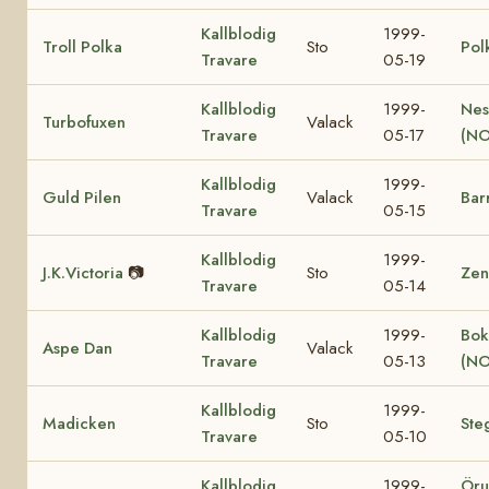
Kallblodig
1999-
Troll Polka
Sto
Pol
Travare
05-19
Kallblodig
1999-
Nes
Turbofuxen
Valack
Travare
05-17
(NO
Kallblodig
1999-
Guld Pilen
Valack
Bar
Travare
05-15
Kallblodig
1999-
J.K.Victoria
📷
Sto
Zen
Travare
05-14
Kallblodig
1999-
Bok
Aspe Dan
Valack
Travare
05-13
(NO
Kallblodig
1999-
Madicken
Sto
Ste
Travare
05-10
Kallblodig
1999-
Öru