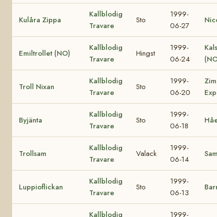
Kallblodig
1999-
Kulåra Zippa
Sto
Nic
Travare
06-27
Kallblodig
1999-
Kal
Emiltrollet (NO)
Hingst
Travare
06-24
(NO
Kallblodig
1999-
Zim
Troll Nixan
Sto
Travare
06-20
Exp
Kallblodig
1999-
Byjänta
Sto
Håe
Travare
06-18
Kallblodig
1999-
Trollsam
Valack
Sa
Travare
06-14
Kallblodig
1999-
Luppioflickan
Sto
Bar
Travare
06-13
Kallblodig
1999-