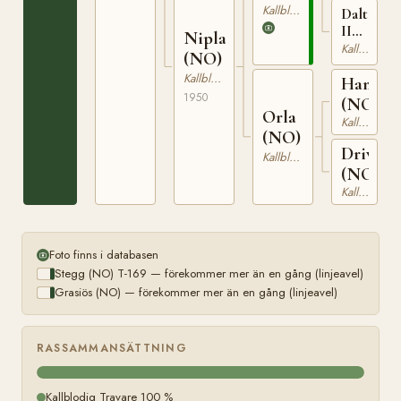
66
T-
Kallblodig Travare
Dalterna
169
II
Nipla
(NO)
Kallblodig Travare
(NO)
T-
Kallblodig Travare
Hamre
201
1950
(NO)
Orla
Kallblodig Travare
(NO)
Driva
Kallblodig Travare
(NO)
Kallblodig Travare
Foto finns i databasen
Stegg (NO) T-169 — förekommer mer än en gång (linjeavel)
Grasiös (NO) — förekommer mer än en gång (linjeavel)
RASSAMMANSÄTTNING
Kallblodig Travare 100 %