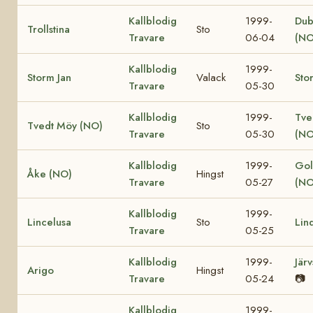
Kallblodig
1999-
Dub
Trollstina
Sto
Travare
06-04
(NO
Kallblodig
1999-
Storm Jan
Valack
Sto
Travare
05-30
Kallblodig
1999-
Tve
Tvedt Möy (NO)
Sto
Travare
05-30
(NO
Kallblodig
1999-
Gol
Åke (NO)
Hingst
Travare
05-27
(NO
Kallblodig
1999-
Lincelusa
Sto
Lin
Travare
05-25
Kallblodig
1999-
Jär
Arigo
Hingst
Travare
05-24
📷
Kallblodig
1999-