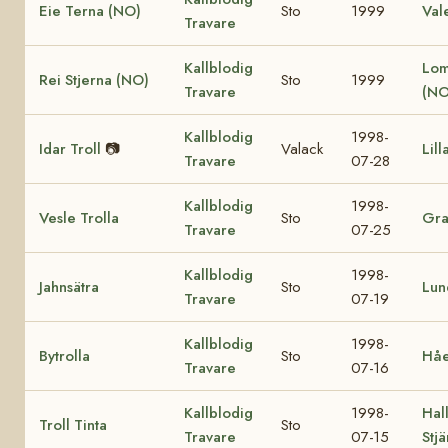
Eie Terna (NO)
Sto
1999
Val
Travare
Kallblodig
Lom
Rei Stjerna (NO)
Sto
1999
Travare
(NO
Kallblodig
1998-
Idar Troll
📷
Valack
Lill
Travare
07-28
Kallblodig
1998-
Vesle Trolla
Sto
Gra
Travare
07-25
Kallblodig
1998-
Jahnsätra
Sto
Lun
Travare
07-19
Kallblodig
1998-
Bytrolla
Sto
Håe
Travare
07-16
Kallblodig
1998-
Hall
Troll Tinta
Sto
Travare
07-15
Stj