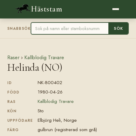
Häststam
SÖK
SNABBSÖK
Raser
›
Kallblodig Travare
Helinda (NO)
NK-800402
ID
1980-04-26
FÖDD
Kallblodig Travare
RAS
Sto
KÖN
Elbjörg Heli, Norge
UPPFÖDARE
gulbrun (registrerad som grå)
FÄRG