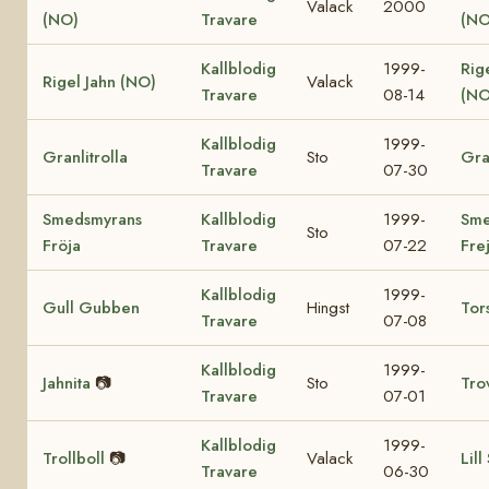
Valack
2000
(NO)
Travare
(NO
Kallblodig
1999-
Rig
Rigel Jahn (NO)
Valack
Travare
08-14
(NO
Kallblodig
1999-
Granlitrolla
Sto
Gra
Travare
07-30
Smedsmyrans
Kallblodig
1999-
Sme
Sto
Fröja
Travare
07-22
Fre
Kallblodig
1999-
Gull Gubben
Hingst
Tor
Travare
07-08
Kallblodig
1999-
Jahnita
📷
Sto
Tro
Travare
07-01
Kallblodig
1999-
Trollboll
📷
Valack
Lill
Travare
06-30