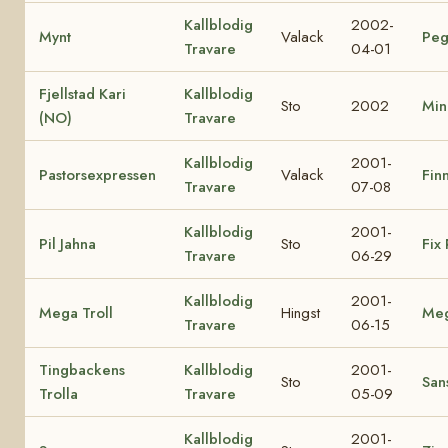
Kallblodig
2002-
Mynt
Valack
Peg
Travare
04-01
Fjellstad Kari
Kallblodig
Sto
2002
Min
(NO)
Travare
Kallblodig
2001-
Pastorsexpressen
Valack
Finn
Travare
07-08
Kallblodig
2001-
Pil Jahna
Sto
Fix 
Travare
06-29
Kallblodig
2001-
Mega Troll
Hingst
Me
Travare
06-15
Tingbackens
Kallblodig
2001-
Sto
Sans
Trolla
Travare
05-09
Kallblodig
2001-