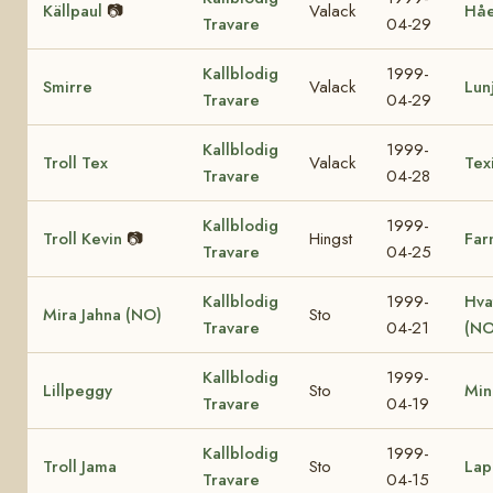
Källpaul
📷
Valack
Hå
Travare
04-29
Kallblodig
1999-
Smirre
Valack
Lun
Travare
04-29
Kallblodig
1999-
Troll Tex
Valack
Tex
Travare
04-28
Kallblodig
1999-
Troll Kevin
📷
Hingst
Far
Travare
04-25
Kallblodig
1999-
Hva
Mira Jahna (NO)
Sto
Travare
04-21
(NO
Kallblodig
1999-
Lillpeggy
Sto
Min
Travare
04-19
Kallblodig
1999-
Troll Jama
Sto
Lap
Travare
04-15