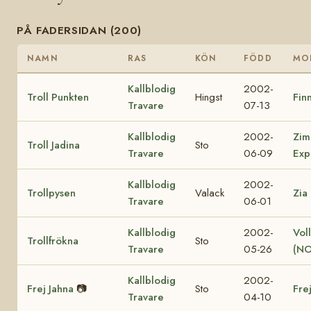
PÅ FADERSIDAN (200)
NAMN
RAS
KÖN
FÖDD
MO
Kallblodig
2002-
Troll Punkten
Hingst
Finn
Travare
07-13
Kallblodig
2002-
Zim
Troll Jadina
Sto
Travare
06-09
Exp
Kallblodig
2002-
Trollpysen
Valack
Zia
Travare
06-01
Kallblodig
2002-
Vol
Trollfrökna
Sto
Travare
05-26
(NO
Kallblodig
2002-
Frej Jahna
📷
Sto
Fre
Travare
04-10