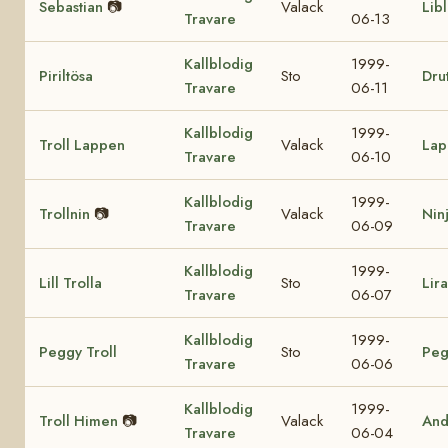
Sebastian
📷
Valack
Lib
Travare
06-13
Kallblodig
1999-
Piriltösa
Sto
Drut
Travare
06-11
Kallblodig
1999-
Troll Lappen
Valack
Lap
Travare
06-10
Kallblodig
1999-
Trollnin
📷
Valack
Nin
Travare
06-09
Kallblodig
1999-
Lill Trolla
Sto
Lir
Travare
06-07
Kallblodig
1999-
Peggy Troll
Sto
Peg
Travare
06-06
Kallblodig
1999-
Troll Himen
📷
Valack
And
Travare
06-04