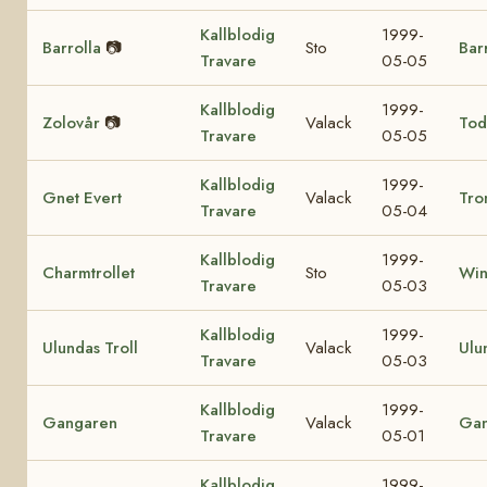
Kallblodig
1999-
Barrolla
📷
Sto
Bar
Travare
05-05
Kallblodig
1999-
Zolovår
📷
Valack
Tod
Travare
05-05
Kallblodig
1999-
Gnet Evert
Valack
Tro
Travare
05-04
Kallblodig
1999-
Charmtrollet
Sto
Win
Travare
05-03
Kallblodig
1999-
Ulundas Troll
Valack
Ulu
Travare
05-03
Kallblodig
1999-
Gangaren
Valack
Ga
Travare
05-01
Kallblodig
1999-