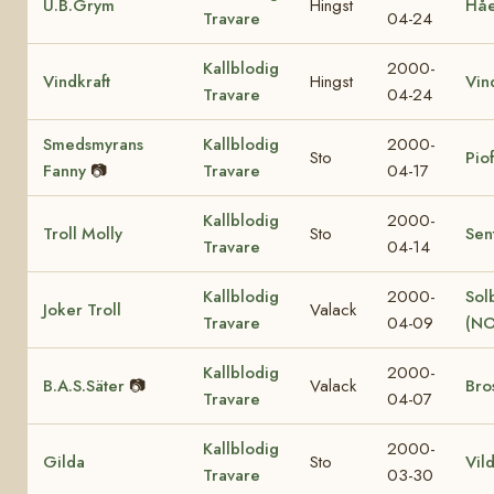
U.B.Grym
Hingst
Hå
Travare
04-24
Kallblodig
2000-
Vindkraft
Hingst
Vin
Travare
04-24
Smedsmyrans
Kallblodig
2000-
Sto
Pio
Fanny
📷
Travare
04-17
Kallblodig
2000-
Troll Molly
Sto
Sen
Travare
04-14
Kallblodig
2000-
Sol
Joker Troll
Valack
Travare
04-09
(NO
Kallblodig
2000-
B.A.S.Säter
📷
Valack
Bro
Travare
04-07
Kallblodig
2000-
Gilda
Sto
Vil
Travare
03-30