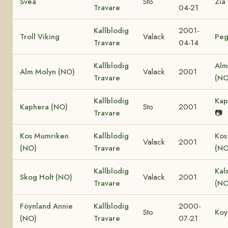
Svea
Sto
Zia
Travare
04-21
Kallblodig
2001-
Troll Viking
Valack
Peg
Travare
04-14
Kallblodig
Alm
Alm Molyn (NO)
Valack
2001
Travare
(NO
Kallblodig
Kap
Kaphera (NO)
Sto
2001
Travare
📷
Kos Mumriken
Kallblodig
Kos
Valack
2001
(NO)
Travare
(NO
Kallblodig
Kal
Skog Holt (NO)
Valack
2001
Travare
(NO
Föynland Annie
Kallblodig
2000-
Sto
Koy
(NO)
Travare
07-21