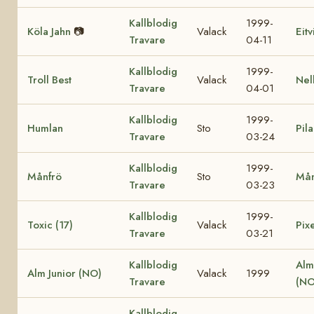
Kallblodig
1999-
Köla Jahn
📷
Valack
Eit
Travare
04-11
Kallblodig
1999-
Troll Best
Valack
Nel
Travare
04-01
Kallblodig
1999-
Humlan
Sto
Pila
Travare
03-24
Kallblodig
1999-
Månfrö
Sto
Mån
Travare
03-23
Kallblodig
1999-
Toxic (17)
Valack
Pixe
Travare
03-21
Kallblodig
Alm
Alm Junior (NO)
Valack
1999
Travare
(NO
Kallblodig