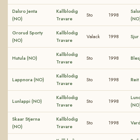
Dalsro Jenta
Kallblodig
Sals
Sto
1998
(NO)
Travare
(NO
Grorud Sporty
Kallblodig
Valack
1998
Sjur
(NO)
Travare
Kallblodig
Hutula (NO)
Sto
1998
Bles
Travare
Kallblodig
Lappnora (NO)
Sto
1998
Reit
Travare
Kallblodig
Lund
Lunlappi (NO)
Sto
1998
Travare
(NO
Skaar Stjerna
Kallblodig
Sto
1998
Vard
(NO)
Travare