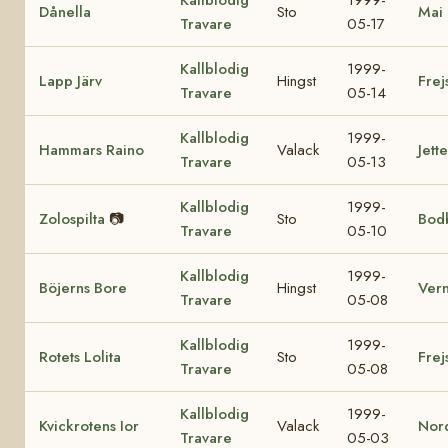
Dånella
Sto
Mai 
Travare
05-17
Kallblodig
1999-
Lapp Järv
Hingst
Frej
Travare
05-14
Kallblodig
1999-
Hammars Raino
Valack
Jett
Travare
05-13
Kallblodig
1999-
Zolospilta
📷
Sto
Bod
Travare
05-10
Kallblodig
1999-
Böjerns Bore
Hingst
Ver
Travare
05-08
Kallblodig
1999-
Rotets Lolita
Sto
Frej
Travare
05-08
Kallblodig
1999-
Kvickrotens Ior
Valack
Nor
Travare
05-03