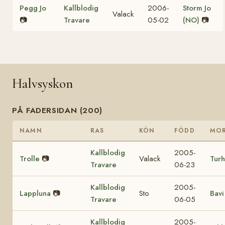
Pegg Jo
Kallblodig
2006-
Storm Jo
Valack
📷
Travare
05-02
(NO)
📷
Halvsyskon
PÅ FADERSIDAN (200)
NAMN
RAS
KÖN
FÖDD
MO
Kallblodig
2005-
Trolle
📷
Valack
Turh
Travare
06-23
Kallblodig
2005-
Lappluna
📷
Sto
Bavi
Travare
06-05
Kallblodig
2005-