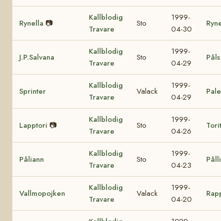
Kallblodig
1999-
Rynella
📷
Sto
Ryne
Travare
04-30
Kallblodig
1999-
J.P.Salvana
Sto
Påls
Travare
04-29
Kallblodig
1999-
Sprinter
Valack
Pale
Travare
04-29
Kallblodig
1999-
Lapptori
📷
Sto
Tori
Travare
04-26
Kallblodig
1999-
Påliann
Sto
Påll
Travare
04-23
Kallblodig
1999-
Vallmopojken
Valack
Rapp
Travare
04-20