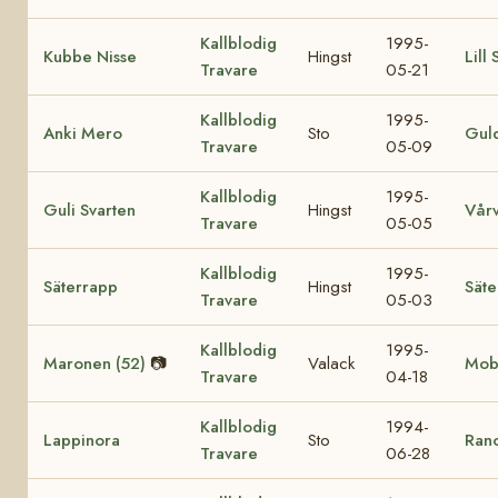
Kallblodig
1995-
Kubbe Nisse
Hingst
Lill 
Travare
05-21
Kallblodig
1995-
Anki Mero
Sto
Gul
Travare
05-09
Kallblodig
1995-
Guli Svarten
Hingst
Vårv
Travare
05-05
Kallblodig
1995-
Säterrapp
Hingst
Säte
Travare
05-03
Kallblodig
1995-
Maronen (52)
📷
Valack
Mobl
Travare
04-18
Kallblodig
1994-
Lappinora
Sto
Ran
Travare
06-28