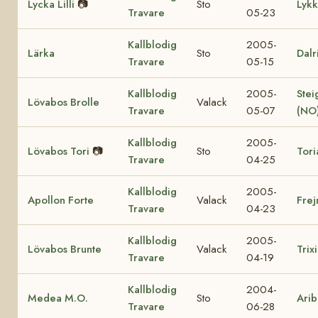
Lycka Lilli
📷
Sto
Lykk
Travare
05-23
Kallblodig
2005-
Lärka
Sto
Dalr
Travare
05-15
Kallblodig
2005-
Ste
Lövabos Brolle
Valack
Travare
05-07
(NO
Kallblodig
2005-
Lövabos Tori
📷
Sto
Tori
Travare
04-25
Kallblodig
2005-
Apollon Forte
Valack
Fre
Travare
04-23
Kallblodig
2005-
Lövabos Brunte
Valack
Trix
Travare
04-19
Kallblodig
2004-
Medea M.O.
Sto
Arib
Travare
06-28