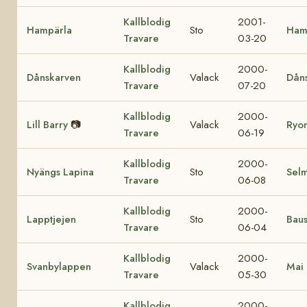
Kallblodig
2001-
Hampärla
Sto
Ham
Travare
03-20
Kallblodig
2000-
Dånskarven
Valack
Dån
Travare
07-20
Kallblodig
2000-
Lill Barry
📷
Valack
Ryon
Travare
06-19
Kallblodig
2000-
Nyängs Lapina
Sto
Sel
Travare
06-08
Kallblodig
2000-
Lapptjejen
Sto
Baus
Travare
06-04
Kallblodig
2000-
Svanbylappen
Valack
Mai 
Travare
05-30
Kallblodig
2000-