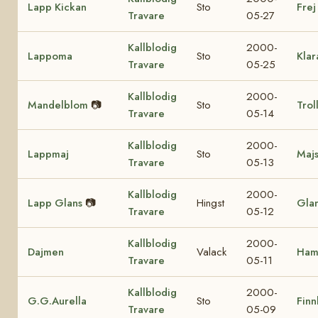
Lapp Kickan
Sto
Frej
Travare
05-27
Kallblodig
2000-
Lappoma
Sto
Klar
Travare
05-25
Kallblodig
2000-
Mandelblom
📷
Sto
Trol
Travare
05-14
Kallblodig
2000-
Lappmaj
Sto
Majs
Travare
05-13
Kallblodig
2000-
Lapp Glans
📷
Hingst
Glan
Travare
05-12
Kallblodig
2000-
Dajmen
Valack
Ham
Travare
05-11
Kallblodig
2000-
G.G.Aurella
Sto
Finn
Travare
05-09