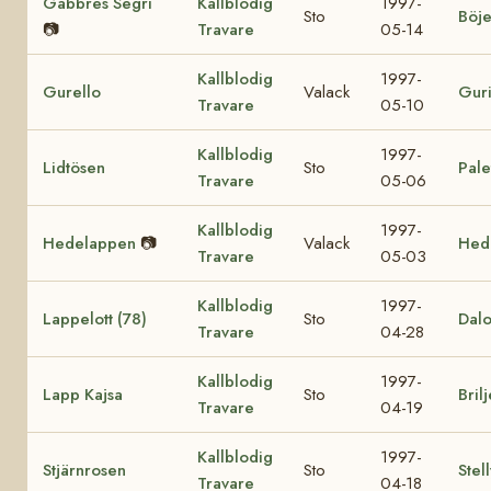
Gabbres Segri
Kallblodig
1997-
Sto
Böje
📷
Travare
05-14
Kallblodig
1997-
Gurello
Valack
Gur
Travare
05-10
Kallblodig
1997-
Lidtösen
Sto
Pale
Travare
05-06
Kallblodig
1997-
Hedelappen
📷
Valack
Hede
Travare
05-03
Kallblodig
1997-
Lappelott (78)
Sto
Dalo
Travare
04-28
Kallblodig
1997-
Lapp Kajsa
Sto
Bril
Travare
04-19
Kallblodig
1997-
Stjärnrosen
Sto
Stel
Travare
04-18