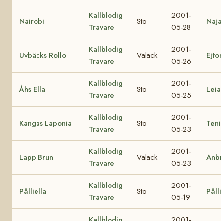
Kallblodig
2001-
Nairobi
Sto
Naj
Travare
05-28
Kallblodig
2001-
Uvbäcks Rollo
Valack
Ejto
Travare
05-26
Kallblodig
2001-
Åhs Ella
Sto
Lei
Travare
05-25
Kallblodig
2001-
Kangas Laponia
Sto
Teni
Travare
05-23
Kallblodig
2001-
Lapp Brun
Valack
Anb
Travare
05-23
Kallblodig
2001-
Pålliella
Sto
Påll
Travare
05-19
Kallblodig
2001-