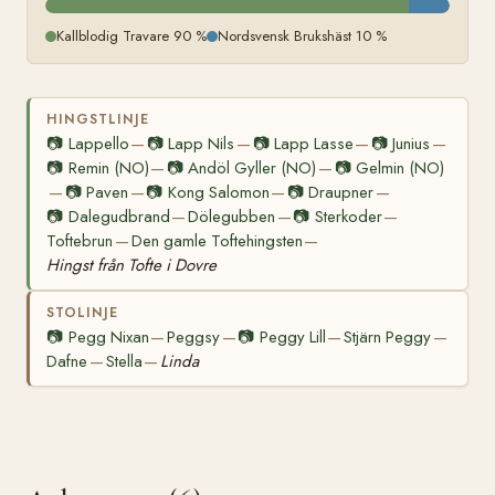
Kallblodig Travare 90 %
Nordsvensk Brukshäst 10 %
HINGSTLINJE
📷
Lappello
📷
Lapp Nils
📷
Lapp Lasse
📷
Junius
—
—
—
—
📷
Remin (NO)
📷
Andöl Gyller (NO)
📷
Gelmin (NO)
—
—
📷
Paven
📷
Kong Salomon
📷
Draupner
—
—
—
—
📷
Dalegudbrand
Dölegubben
📷
Sterkoder
—
—
—
Toftebrun
Den gamle Toftehingsten
—
—
Hingst från Tofte i Dovre
STOLINJE
📷
Pegg Nixan
Peggsy
📷
Peggy Lill
Stjärn Peggy
—
—
—
—
Dafne
Stella
Linda
—
—