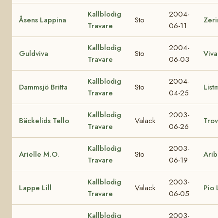
Kallblodig
2004-
Åsens Lappina
Sto
Zeri
Travare
06-11
Kallblodig
2004-
Guldviva
Sto
Viva
Travare
06-03
Kallblodig
2004-
Dammsjö Britta
Sto
List
Travare
04-25
Kallblodig
2003-
Bäckelids Tello
Valack
Trov
Travare
06-26
Kallblodig
2003-
Arielle M.O.
Sto
Arib
Travare
06-19
Kallblodig
2003-
Lappe Lill
Valack
Pio L
Travare
06-05
Kallblodig
2003-