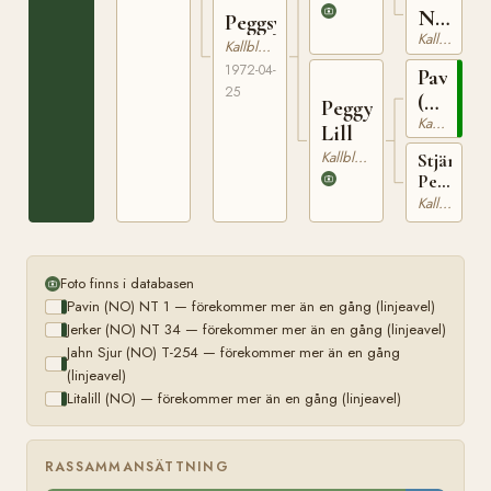
NT
Peggsy
Kallblodig Travare
152
Kallblodig Travare
1972-04-
Pavin
25
(NO)
Peggy
Kallblodig Travare
NT
Lill
1
Kallblodig Travare
Stjärn
Peggy
NT
Kallblodig Travare
175
Foto finns i databasen
Pavin (NO) NT 1 — förekommer mer än en gång (linjeavel)
Jerker (NO) NT 34 — förekommer mer än en gång (linjeavel)
Jahn Sjur (NO) T-254 — förekommer mer än en gång
(linjeavel)
Litalill (NO) — förekommer mer än en gång (linjeavel)
RASSAMMANSÄTTNING