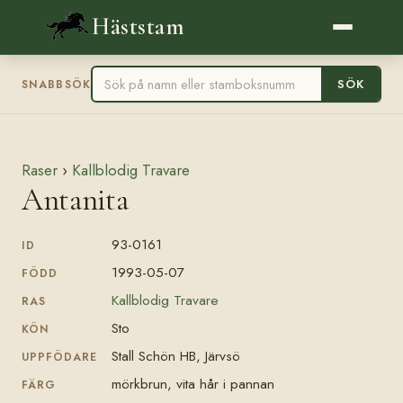
Häststam
SÖK
SNABBSÖK
Raser
›
Kallblodig Travare
Antanita
93-0161
ID
1993-05-07
FÖDD
Kallblodig Travare
RAS
Sto
KÖN
Stall Schön HB, Järvsö
UPPFÖDARE
mörkbrun, vita hår i pannan
FÄRG