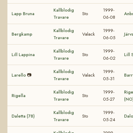
Kallblodig
1999-
Lapp Bruna
Sto
Anb
Travare
06-08
Kallblodig
1999-
Bergkamp
Valack
Järv
Travare
06-05
Kallblodig
1999-
Lill Lappina
Sto
Lill
Travare
06-02
Kallblodig
1999-
Larello
📷
Valack
Barr
Travare
05-31
Kallblodig
1999-
Rige
Rigella
Sto
Travare
05-27
(NO
Kallblodig
1999-
Daletta (78)
Sto
Dalo
Travare
05-24
Kallblodig
1999-