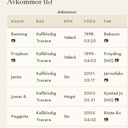
Avkommor (6)
Avkommor
NAMN
RAS
KÖN
FÖDD
FAR
Bamsing
Kallblodig
1998-
Babsson
Valack
📷
Travare
03-25
📷
Fröjdson
Kallblodig
1999-
Fröyding
Valack
📷
Travare
04-03
(NO)
📷
Kallblodig
2001-
Järvsöfaks
Janita
Sto
Travare
05-17
📷
Kallblodig
2003-
Kjöstad Jo
Jomar B.
Hingst
Travare
05-31
(NO)
📷
Kallblodig
2005-
Röste Bo
Peggnita
Sto
Travare
04-02
📷