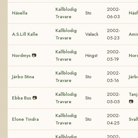
Kallblodig
2002-
Näsella
Sto
Näsf
Travare
06-03
Kallblodig
2002-
A.S.Lill Kalle
Valack
Amin
Travare
05-23
Kallblodig
2002-
Nordmys
📷
Hingst
Nor
Travare
05-19
Kallblodig
2002-
Järbo Stina
Sto
Järb
Travare
05-16
Kallblodig
2002-
Tanj
Ebba Bus
📷
Sto
Travare
05-05
📷
Kallblodig
2002-
Elone Tindra
Sto
Sval
Travare
04-25
Kallblodig
2002-