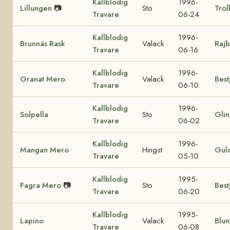
Kallblodig
1996-
Lillungen
📷
Sto
Trol
Travare
06-24
Kallblodig
1996-
Brunnäs Rask
Valack
Rajb
Travare
06-16
Kallblodig
1996-
Granat Mero
Valack
Best
Travare
06-10
Kallblodig
1996-
Solpella
Sto
Glin
Travare
06-02
Kallblodig
1996-
Mangan Mero
Hingst
Gul
Travare
05-10
Kallblodig
1995-
Fagra Mero
📷
Sto
Best
Travare
06-20
Kallblodig
1995-
Lapino
Valack
Blun
Travare
06-08