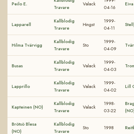
Kallblodig
1999-
Peilo E.
Valack
Eiva
Travare
04-16
Kallblodig
1999-
Lapparell
Hingst
Stel
Travare
04-11
Kallblodig
1999-
Hilma Tvärvigg
Sto
Tvär
Travare
04-09
Kallblodig
1999-
Busas
Valack
Tro
Travare
04-03
Kallblodig
1999-
Lapprillo
Valack
Lill 
Travare
04-02
Kallblodig
1998-
Bra
Kapteinen (NO)
Valack
Travare
03-22
(NO
Brötsö Blesa
Kallblodig
Sto
1998
Reit
(NO)
Travare