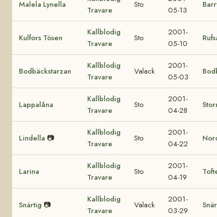
Malela Lynella
Sto
Barr
Travare
05-13
Kallblodig
2001-
Kulfors Tösen
Sto
Rufs
Travare
05-10
Kallblodig
2001-
Bodbäckstarzan
Valack
Bodb
Travare
05-03
Kallblodig
2001-
Lappalåna
Sto
Stor
Travare
04-28
Kallblodig
2001-
Lindella
📷
Sto
Nor
Travare
04-22
Kallblodig
2001-
Larina
Sto
Toft
Travare
04-19
Kallblodig
2001-
Snärtig
📷
Valack
Snär
Travare
03-29