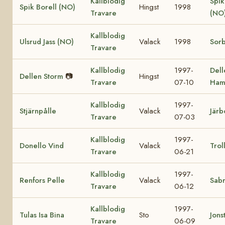
Kallblodig
Spik
Spik Borell (NO)
Hingst
1998
Travare
(NO
Kallblodig
Ulsrud Jass (NO)
Valack
1998
Sorb
Travare
Kallblodig
1997-
Dell
Dellen Storm
📷
Hingst
Travare
07-10
Ham
Kallblodig
1997-
Stjärnpålle
Valack
Järb
Travare
07-03
Kallblodig
1997-
Donello Vind
Valack
Trol
Travare
06-21
Kallblodig
1997-
Renfors Pelle
Valack
Sabr
Travare
06-12
Kallblodig
1997-
Tulas Isa Bina
Sto
Jons
Travare
06-09