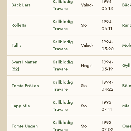
Kallblodig
1994-
Bäck Lars
Valack
Bäc
Travare
06-13
Kallblodig
1994-
Rolletta
Sto
Rand
Travare
06-11
Kallblodig
1994-
Tallis
Valack
Mol
Travare
05-20
Svart I Natten
Kallblodig
1994-
Hingst
Gyll
(52)
Travare
05-19
Kallblodig
1994-
Tomte Fröken
Sto
Böle
Travare
04-22
Kallblodig
1993-
Lapp Mia
Sto
Mia
Travare
07-11
Kallblodig
1993-
Tomte Ungen
Sto
Ome
Travare
07-02