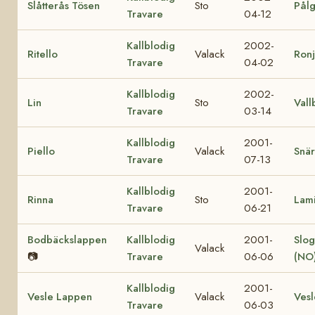
Slåtterås Tösen
Sto
Pål
Travare
04-12
Kallblodig
2002-
Ritello
Valack
Ron
Travare
04-02
Kallblodig
2002-
Lin
Sto
Vall
Travare
03-14
Kallblodig
2001-
Piello
Valack
Snär
Travare
07-13
Kallblodig
2001-
Rinna
Sto
Lami
Travare
06-21
Bodbäckslappen
Kallblodig
2001-
Slo
Valack
📷
Travare
06-06
(NO
Kallblodig
2001-
Vesle Lappen
Valack
Vesl
Travare
06-03