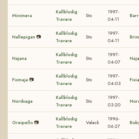
Kallblodig
1997-
Minimera
Sto
Barr
Travare
04-11
Kallblodig
1997-
Nallepigan
📷
Sto
Brin
Travare
04-11
Kallblodig
1997-
Najana
Sto
Naj
Travare
04-07
Kallblodig
1997-
Fixmaja
📷
Sto
Fixi
Travare
04-03
Kallblodig
1997-
Nordsaga
Sto
Nord
Travare
03-20
Kallblodig
1996-
Greipello
📷
Valack
Bob
Travare
06-27