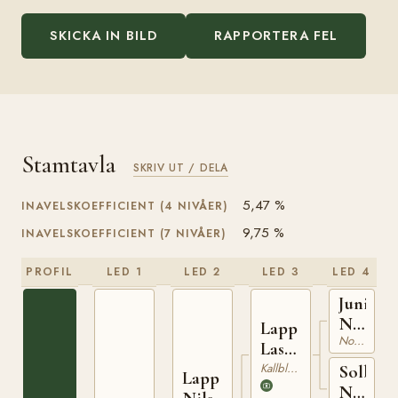
SKICKA IN BILD
RAPPORTERA FEL
Stamtavla
SKRIV UT / DELA
5,47 %
INAVELSKOEFFICIENT (4 NIVÅER)
9,75 %
INAVELSKOEFFICIENT (7 NIVÅER)
PROFIL
LED 1
LED 2
LED 3
LED 4
Junius
NT
Lapp
Nordsvensk Brukshäst
24
Lasse
NT
Kallblodig Travare
Solbale
Lapp
79
NT