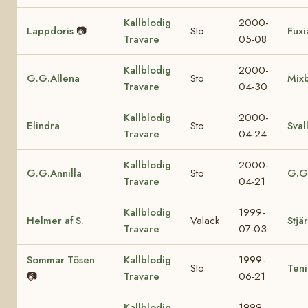
Kallblodig
2000-
Lappdoris
📷
Sto
Fuxi
Travare
05-08
Kallblodig
2000-
G.G.Allena
Sto
Mix
Travare
04-30
Kallblodig
2000-
Elindra
Sto
Sval
Travare
04-24
Kallblodig
2000-
G.G.Annilla
Sto
G.G.
Travare
04-21
Kallblodig
1999-
Helmer af S.
Valack
Stjä
Travare
07-03
Sommar Tösen
Kallblodig
1999-
Sto
Teni
📷
Travare
06-21
Kallblodig
1999-