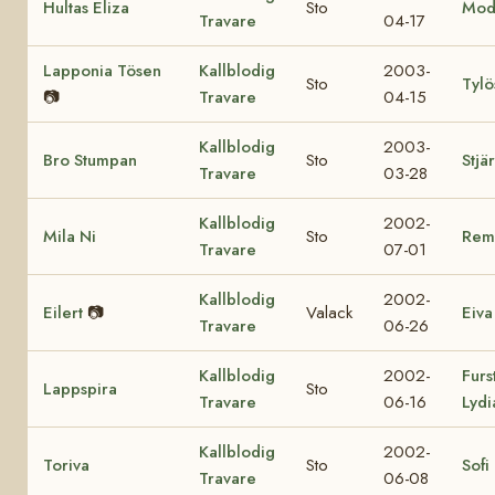
Hultas Eliza
Sto
Mod
Travare
04-17
Lapponia Tösen
Kallblodig
2003-
Sto
Tylö
📷
Travare
04-15
Kallblodig
2003-
Bro Stumpan
Sto
Stjä
Travare
03-28
Kallblodig
2002-
Mila Ni
Sto
Rem
Travare
07-01
Kallblodig
2002-
Eilert
📷
Valack
Eiva
Travare
06-26
Kallblodig
2002-
Furs
Lappspira
Sto
Travare
06-16
Lydi
Kallblodig
2002-
Toriva
Sto
Sofi
Travare
06-08