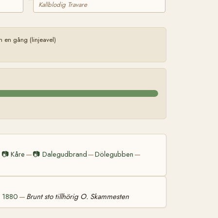
Kallblodig Travare
en gång (linjeavel)
📷
Kåre
📷
Dalegudbrand
Dölegubben
—
—
—
—
d 1880
Brunt sto tillhörig O. Skammesten
—