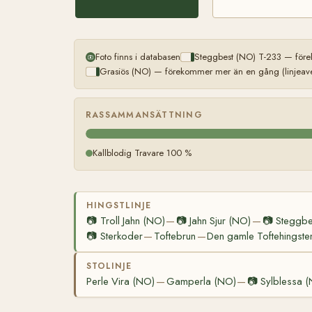
Foto finns i databasen
Steggbest (NO) T-233 — före
Grasiös (NO) — förekommer mer än en gång (linjeave
RASSAMMANSÄTTNING
Kallblodig Travare 100 %
HINGSTLINJE
📷
Troll Jahn (NO)
📷
Jahn Sjur (NO)
📷
Steggbe
—
—
📷
Sterkoder
Toftebrun
Den gamle Toftehingste
—
—
STOLINJE
Perle Vira (NO)
Gamperla (NO)
📷
Sylblessa 
—
—