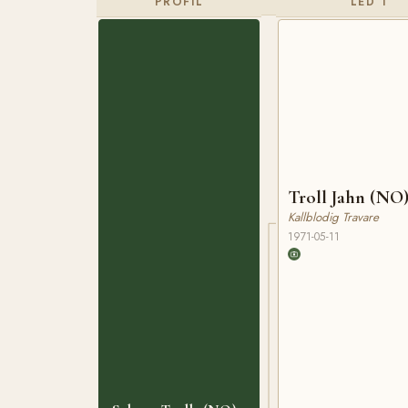
PROFIL
LED 1
Troll Jahn (NO
Kallblodig Travare
1971-05-11