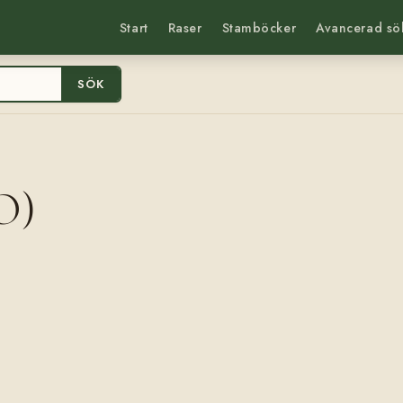
Start
Raser
Stamböcker
Avancerad sö
SÖK
O)