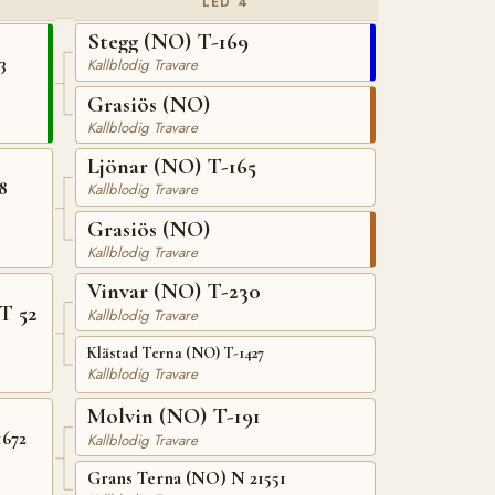
LED 4
Stegg (NO) T-169
3
Kallblodig Travare
Grasiös (NO)
Kallblodig Travare
Ljönar (NO) T-165
8
Kallblodig Travare
Grasiös (NO)
Kallblodig Travare
Vinvar (NO) T-230
T 52
Kallblodig Travare
Klästad Terna (NO) T-1427
Kallblodig Travare
Molvin (NO) T-191
1672
Kallblodig Travare
Grans Terna (NO) N 21551