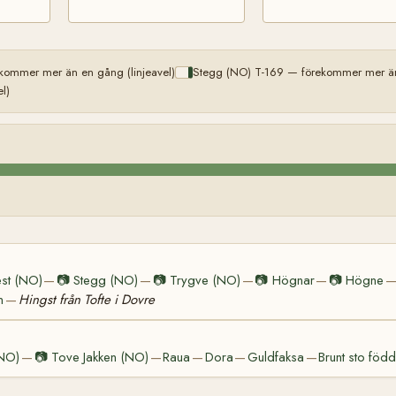
kommer mer än en gång (linjeavel)
Stegg (NO) T-169 — förekommer mer än 
l)
st (NO)
📷
Stegg (NO)
📷
Trygve (NO)
📷
Högnar
📷
Högne
—
—
—
—
n
Hingst från Tofte i Dovre
—
(NO)
📷
Tove Jakken (NO)
Raua
Dora
Guldfaksa
Brunt sto föd
—
—
—
—
—