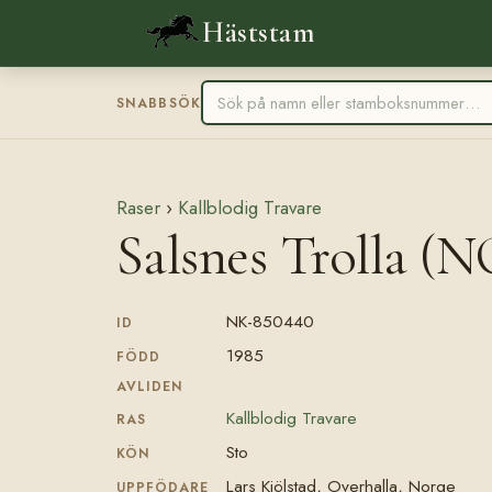
Häststam
SNABBSÖK
Raser
›
Kallblodig Travare
Salsnes Trolla (N
NK-850440
ID
1985
FÖDD
AVLIDEN
Kallblodig Travare
RAS
Sto
KÖN
Lars Kjölstad, Overhalla, Norge
UPPFÖDARE