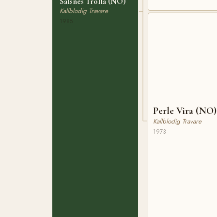
Salsnes Trolla (NO)
Kallblodig Travare
1985
Perle Vira (NO)
Kallblodig Travare
1973