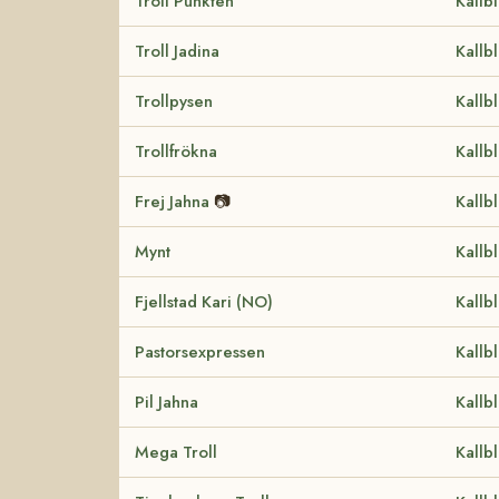
Troll Punkten
Kallb
Troll Jadina
Kallb
Trollpysen
Kallb
Trollfrökna
Kallb
Frej Jahna
📷
Kallb
Mynt
Kallb
Fjellstad Kari (NO)
Kallb
Pastorsexpressen
Kallb
Pil Jahna
Kallb
Mega Troll
Kallb