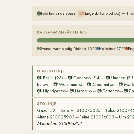
Foto finns i databasen
Engelskt Fullblod (xx) — Th
XX
RASSAMMANSÄTTNING
Svensk Varmblodig Ridhäst 40 %
Holsteiner 37 %
Eng
HINGSTLINJE
📷
Bellini (23)
📷
Ganesco (F.4)
📷
Unesco (F.1
—
—
Bülow
📷
Weltmann xx
📷
Chamant xx
📷
Mort
—
—
—
📷
Highflyer xx
📷
Herod xx
📷
Tartar xx
📷
Pa
—
—
—
STOLINJE
Gazelle X
Zara VII 210075085
Telse 210074
—
—
Altane 210025903
Feine 210016803
Ulm 21
—
—
Mandoline 210096802