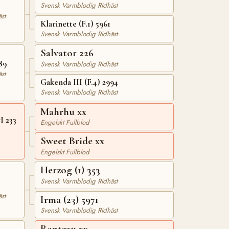
Svensk Varmblodig Ridhäst
st
Klarinette (F.1) 5961
Svensk Varmblodig Ridhäst
Salvator 226
89
Svensk Varmblodig Ridhäst
st
Gakenda III (F.4) 2994
Svensk Varmblodig Ridhäst
Mahrhu xx
H 233
Engelskt Fullblod
Sweet Bride xx
Engelskt Fullblod
Herzog (1) 353
Svensk Varmblodig Ridhäst
st
Irma (23) 5971
Svensk Varmblodig Ridhäst
Rantzau xx