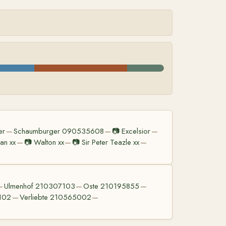
er
Schaumburger 090535608
📷
Excelsior
—
—
—
san xx
📷
Walton xx
📷
Sir Peter Teazle xx
—
—
—
Ulmenhof 210307103
Oste 210195855
—
—
—
102
Verliebte 210565002
—
—