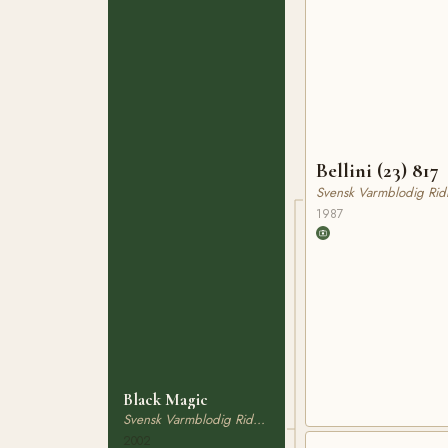
Bellini (23) 817
Svensk Varmblodig Rid
1987
Black Magic
Svensk Varmblodig Ridhäst
2002