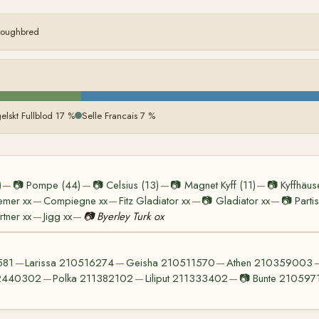
oroughbred
elskt Fullblod 17 %
Selle Francais 7 %
)
📷
Pompe (44)
📷
Celsius (13)
📷
Magnet Kyff (11)
📷
Kyffhäus
—
—
—
—
emer xx
Compiegne xx
Fitz Gladiator xx
📷
Gladiator xx
📷
Parti
—
—
—
—
rtner xx
Jigg xx
📷
Byerley Turk ox
—
—
581
Larissa 210516274
Geisha 210511570
Athen 210359003
—
—
—
2440302
Polka 211382102
Liliput 211333402
📷
Bunte 210597
—
—
—