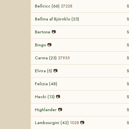
Bellcicc (66)
S
27228
Bellina af Björnklo (23)
S
Bertone
📷
S
Bingo
📷
S
Carma (23)
S
27935
Elvira (5)
📷
S
Felizia (48)
S
Hecki (13)
📷
S
Highlander
📷
S
Lambourgini (42)
📷
S
1028