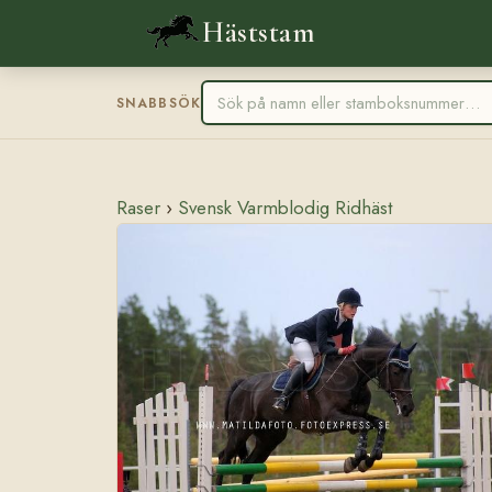
Häststam
SNABBSÖK
Raser
›
Svensk Varmblodig Ridhäst