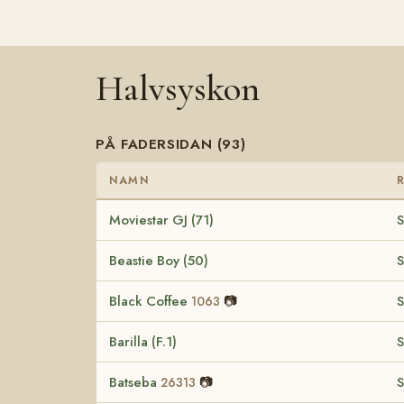
Halvsyskon
PÅ FADERSIDAN (93)
NAMN
Moviestar GJ (71)
S
Beastie Boy (50)
S
Black Coffee
📷
S
1063
Barilla (F.1)
S
Batseba
📷
S
26313