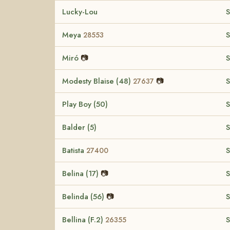
Lucky-Lou
S
Meya
S
28553
Miró
📷
S
Modesty Blaise (48)
📷
S
27637
Play Boy (50)
S
Balder (5)
S
Batista
S
27400
Belina (17)
📷
S
Belinda (56)
📷
S
Bellina (F.2)
S
26355