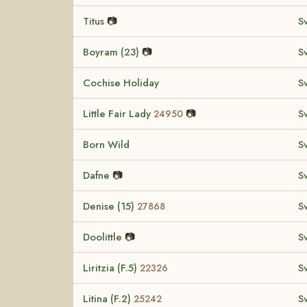
Titus
📷
S
Boyram (23)
📷
S
Cochise Holiday
S
Little Fair Lady
📷
S
24950
Born Wild
S
Dafne
📷
S
Denise (15)
S
27868
Doolittle
📷
S
Liritzia (F.5)
S
22326
Litina (F.2)
S
25242