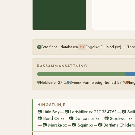
Foto finns i databasen
Engelskt Fullblod (xx) — Th
XX
RASSAMMANSÄTTNING
Holsteiner 27 %
Svensk Varmblodig Ridhäst 27 %
Eng
HINGSTLINJE
📷
Little Boy
📷
Ladykiller xx 210384761
📷
Sail
—
—
📷
Bend Or xx
📷
Doncaster xx
📷
Stockwell xx
—
—
📷
Marske xx
📷
Squirt xx
📷
Bartlet's Childers
—
—
—