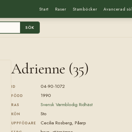
Start
Raser
Stamböcker
Avancerad sö
SÖK
Adrienne (35)
04-90-1072
ID
1990
FÖDD
Svensk Varmblodig Ridhäst
RAS
Sto
KÖN
Cecilia Rosberg, Påarp
UPPFÖDARE
brun, stjärnämne