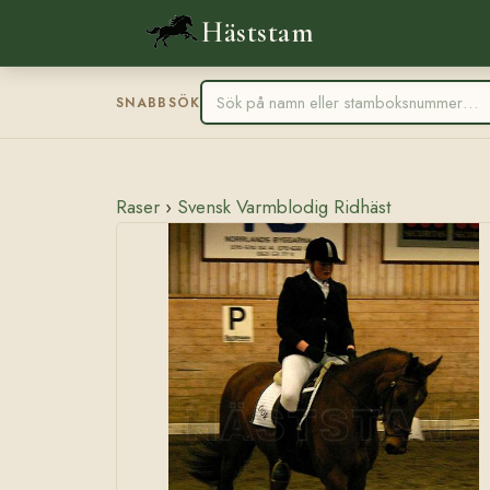
Häststam
SNABBSÖK
Raser
›
Svensk Varmblodig Ridhäst