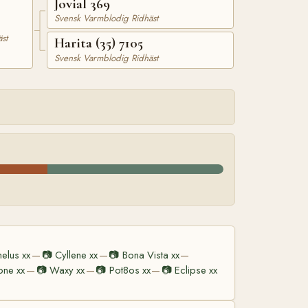
Jovial 369
Svensk Varmblodig Ridhäst
st
Harita (35) 7105
Svensk Varmblodig Ridhäst
elus xx
📷
Cyllene xx
📷
Bona Vista xx
—
—
—
ne xx
📷
Waxy xx
📷
Pot8os xx
📷
Eclipse xx
—
—
—