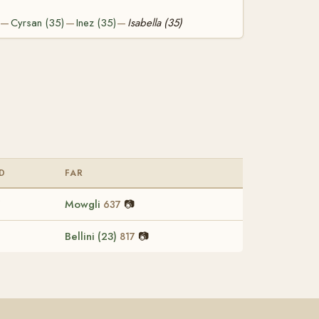
Cyrsan (35)
Inez (35)
Isabella (35)
—
—
—
D
FAR
5
Mowgli
📷
637
Bellini (23)
📷
817