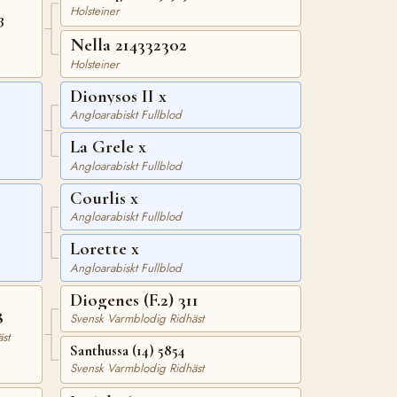
Holsteiner
3
Nella 214332302
Holsteiner
Dionysos II x
Angloarabiskt Fullblod
La Grele x
Angloarabiskt Fullblod
Courlis x
Angloarabiskt Fullblod
Lorette x
Angloarabiskt Fullblod
Diogenes (F.2) 311
8
Svensk Varmblodig Ridhäst
st
Santhussa (14) 5854
Svensk Varmblodig Ridhäst