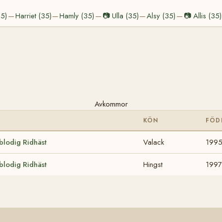
35)
Harriet (35)
Hamly (35)
📷
Ulla (35)
Alsy (35)
📷
Allis (35)
—
—
—
—
—
Avkommor
KÖN
FÖD
lodig Ridhäst
Valack
199
lodig Ridhäst
Hingst
1997