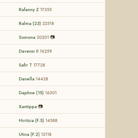
Rafanny Z
17355
Ralma (23)
22518
Somona
📷
20201
Davensi II
16259
Safir T
17728
Danella
14428
Daphne (15)
16301
Xantippa
📷
Hiritzia (F.5)
14588
Utina (F.2)
12118