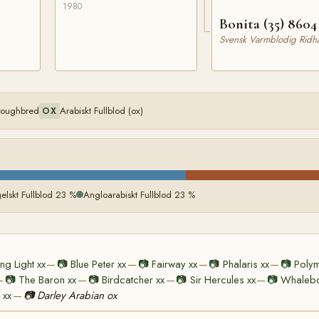
1980
Bonita (35) 8604
Svensk Varmblodig Ridhä
oroughbred
Arabiskt Fullblod (ox)
OX
elskt Fullblod 23 %
Angloarabiskt Fullblod 23 %
ing Light xx
📷
Blue Peter xx
📷
Fairway xx
📷
Phalaris xx
📷
Polym
—
—
—
—
📷
The Baron xx
📷
Birdcatcher xx
📷
Sir Hercules xx
📷
Whalebo
—
—
—
—
 xx
📷
Darley Arabian ox
—