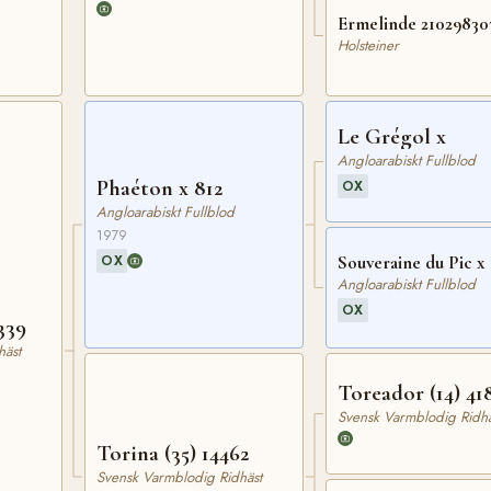
Ermelinde 21029830
Holsteiner
Le Grégol x
Angloarabiskt Fullblod
Phaéton x 812
OX
Angloarabiskt Fullblod
1979
OX
Souveraine du Pic x
Angloarabiskt Fullblod
OX
339
häst
Toreador (14) 41
Svensk Varmblodig Ridhä
Torina (35) 14462
Svensk Varmblodig Ridhäst