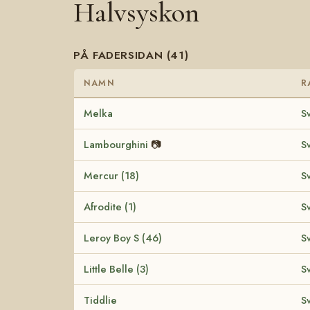
Halvsyskon
PÅ FADERSIDAN (41)
NAMN
R
Melka
S
Lambourghini
📷
S
Mercur (18)
S
Afrodite (1)
S
Leroy Boy S (46)
S
Little Belle (3)
S
Tiddlie
S