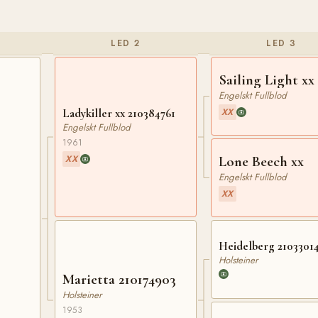
LED 2
LED 3
Sailing Light xx
Engelskt Fullblod
Ladykiller xx 210384761
XX
Engelskt Fullblod
1961
XX
Lone Beech xx
Engelskt Fullblod
XX
Heidelberg 2103301
Holsteiner
Marietta 210174903
Holsteiner
1953