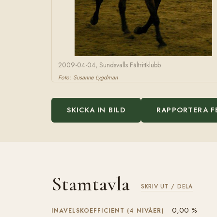
2009-04-04, Sundsvalls Fältrittklubb
Foto: Susanne Lygdman
SKICKA IN BILD
RAPPORTERA F
Stamtavla
SKRIV UT / DELA
0,00 %
INAVELSKOEFFICIENT (4 NIVÅER)