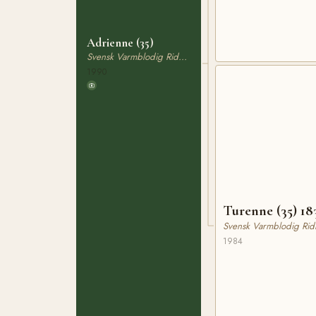
Adrienne (35)
Svensk Varmblodig Ridhäst
1990
Turenne (35) 18
Svensk Varmblodig Rid
1984