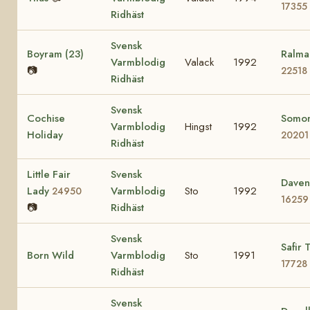
17355
Ridhäst
Svensk
Boyram (23)
Ralma
Varmblodig
Valack
1992
📷
22518
Ridhäst
Svensk
Cochise
Somo
Varmblodig
Hingst
1992
Holiday
20201
Ridhäst
Little Fair
Svensk
Davens
Lady
Varmblodig
Sto
1992
24950
16259
📷
Ridhäst
Svensk
Safir 
Born Wild
Varmblodig
Sto
1991
17728
Ridhäst
Svensk