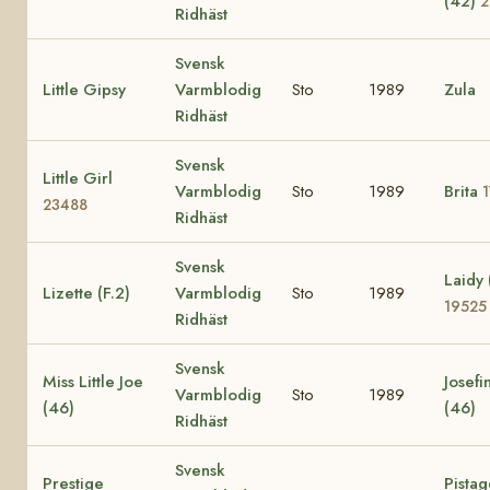
(42)
2
Ridhäst
Svensk
Little Gipsy
Varmblodig
Sto
1989
Zula
Ridhäst
Svensk
Little Girl
Varmblodig
Sto
1989
Brita
23488
Ridhäst
Svensk
Laidy 
Lizette (F.2)
Varmblodig
Sto
1989
19525
Ridhäst
Svensk
Miss Little Joe
Josefi
Varmblodig
Sto
1989
(46)
(46)
Ridhäst
Svensk
Prestige
Pistag