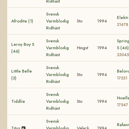
Ridhäst
Svensk
Elektr
Afrodite (1)
Varmblodig
Sto
1994
21678
Ridhäst
Svensk
Spring
Leroy Boy S
Varmblodig
Hingst
1994
S (46)
(46)
Ridhäst
23045
Svensk
Little Belle
Belova
Varmblodig
Sto
1994
(3)
17531
Ridhäst
Svensk
Noell
Tiddlie
Varmblodig
Sto
1994
17547
Ridhäst
Svensk
Rafan
Titus
📷
Varmblodig
Valack
1994