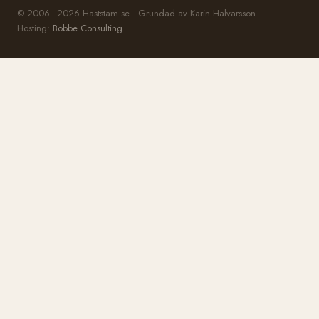
© 2006–2026 Häststam.se · Grundad av Karin Halvarsson
Hosting:
Bobbe Consulting