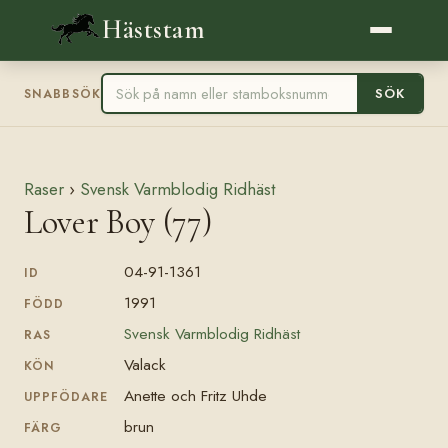
Häststam
SÖK
SNABBSÖK
Raser
›
Svensk Varmblodig Ridhäst
Lover Boy (77)
04-91-1361
ID
1991
FÖDD
Svensk Varmblodig Ridhäst
RAS
Valack
KÖN
Anette och Fritz Uhde
UPPFÖDARE
brun
FÄRG