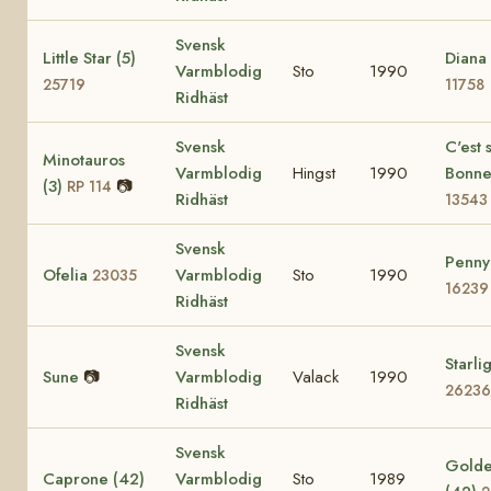
Svensk
Little Star (5)
Diana 
Varmblodig
Sto
1990
25719
11758
Ridhäst
Svensk
C'est s
Minotauros
Varmblodig
Hingst
1990
Bonne
(3)
📷
RP 114
Ridhäst
13543
Svensk
Penny
Ofelia
Varmblodig
Sto
1990
23035
16239
Ridhäst
Svensk
Starli
Sune
📷
Varmblodig
Valack
1990
26236
Ridhäst
Svensk
Golden
Caprone (42)
Varmblodig
Sto
1989