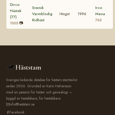
Dirco
Svensk
Irco
Hästak
Varmblodig
Hingst
1996
Mena
(77)
Ridhäst
763
📷
1005
Häststam
Sveriges ledande databas för hästars stamtavlor
sedan 2006. Grundad av Karin Halvarsson
med en passion för hästar och genealogi —
byggd av hästälskare, för hästälskare.
info@haststam.se
Facebook