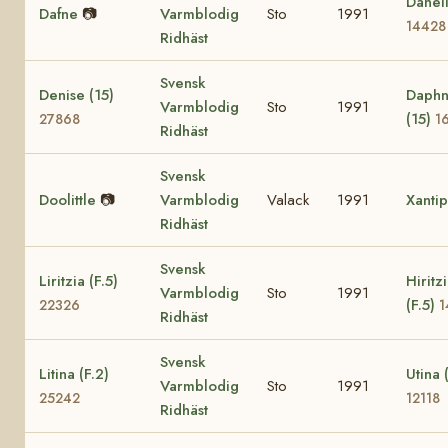
Danel
Dafne
📷
Varmblodig
Sto
1991
14428
Ridhäst
Svensk
Denise (15)
Daph
Varmblodig
Sto
1991
(15)
27868
1
Ridhäst
Svensk
Doolittle
📷
Varmblodig
Valack
1991
Xanti
Ridhäst
Svensk
Liritzia (F.5)
Hiritz
Varmblodig
Sto
1991
(F.5)
22326
1
Ridhäst
Svensk
Litina (F.2)
Utina 
Varmblodig
Sto
1991
25242
12118
Ridhäst