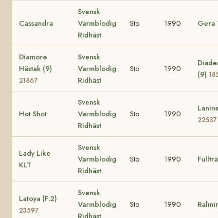
Svensk
Cassandra
Varmblodig
Sto
1990
Gera
Ridhäst
Diamore
Svensk
Diad
Hästak (9)
Varmblodig
Sto
1990
(9)
18
Ridhäst
21867
Svensk
Lanin
Hot Shot
Varmblodig
Sto
1990
22537
Ridhäst
Svensk
Lady Like
Varmblodig
Sto
1990
Fullträ
KLT
Ridhäst
Svensk
Latoya (F.2)
Varmblodig
Sto
1990
Ralmi
23597
Ridhäst