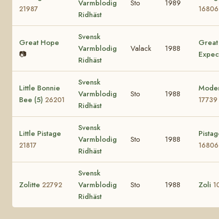
Varmblodig
Sto
1989
21987
16806
Ridhäst
Svensk
Great Hope
Great
Varmblodig
Valack
1988
📷
Expec
Ridhäst
Svensk
Little Bonnie
Moden
Varmblodig
Sto
1988
Bee (5)
26201
17739
Ridhäst
Svensk
Little Pistage
Pistag
Varmblodig
Sto
1988
21817
16806
Ridhäst
Svensk
Zolitte
Varmblodig
Sto
1988
Zoli
22792
1
Ridhäst