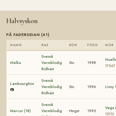
Halvsyskon
PÅ FADERSIDAN (41)
NAMN
RAS
KÖN
FÖDD
MOR
Svensk
Noell
Melka
Varmblodig
Sto
1998
17547
Ridhäst
Svensk
Lambourghini
Varmblodig
Sto
1996
Linsy
📷
Ridhäst
Svensk
Vega 
Mercur (18)
Varmblodig
Hingst
1995
15113