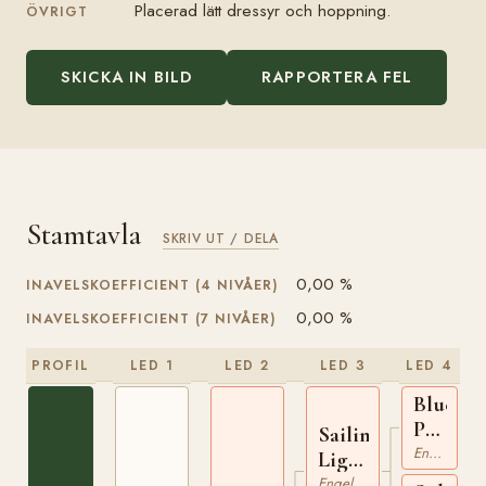
Placerad lätt dressyr och hoppning.
ÖVRIGT
SKICKA IN BILD
RAPPORTERA FEL
Stamtavla
SKRIV UT / DELA
0,00 %
INAVELSKOEFFICIENT (4 NIVÅER)
0,00 %
INAVELSKOEFFICIENT (7 NIVÅER)
PROFIL
LED 1
LED 2
LED 3
LED 4
Blue
Peter
Sailing
xx
Engelskt Fullblod
Light
xx
Engelskt Fullblod