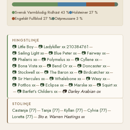
Svensk Varmblodig Ridhäst 43 %
Holsteiner 27 %
Engelskt Fullblod 27 %
Ostpreussare 3 %
HINGSTLINJE
📷
Little Boy
📷
Ladykiller xx 210384761
—
—
📷
Sailing Light xx
📷
Blue Peter xx
📷
Fairway xx
—
—
—
📷
Phalaris xx
📷
Polymelus xx
📷
Cyllene xx
—
—
—
📷
Bona Vista xx
📷
Bend Or xx
📷
Doncaster xx
—
—
—
📷
Stockwell xx
📷
The Baron xx
📷
Birdcatcher xx
—
—
—
📷
Sir Hercules xx
📷
Whalebone xx
📷
Waxy xx
—
—
—
📷
Pot8os xx
📷
Eclipse xx
📷
Marske xx
📷
Squirt xx
—
—
—
📷
Bartlet's Childers xx
📷
Darley Arabian ox
—
—
STOLINJE
Castanja (77)
Tanja (77)
Kyllan (77)
Cylvia (77)
—
—
—
—
Loretta (77)
Sto e. Warren Hastings xx
—