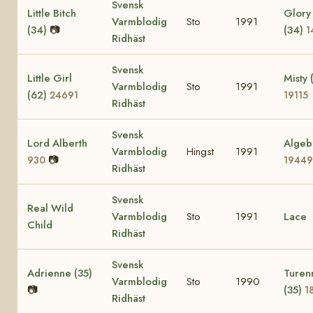
Svensk
Little Bitch
Glory
Varmblodig
Sto
1991
(34)
📷
(34)
1
Ridhäst
Svensk
Little Girl
Misty 
Varmblodig
Sto
1991
(62)
24691
19115
Ridhäst
Svensk
Lord Alberth
Algeb
Varmblodig
Hingst
1991
📷
930
19449
Ridhäst
Svensk
Real Wild
Varmblodig
Sto
1991
Lace
Child
Ridhäst
Svensk
Adrienne (35)
Turen
Varmblodig
Sto
1990
📷
(35)
1
Ridhäst