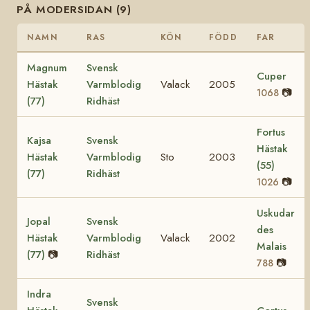
PÅ MODERSIDAN (9)
NAMN
RAS
KÖN
FÖDD
FAR
Magnum
Svensk
Cuper
Hästak
Varmblodig
Valack
2005
📷
1068
(77)
Ridhäst
Fortus
Kajsa
Svensk
Hästak
Hästak
Varmblodig
Sto
2003
(55)
(77)
Ridhäst
📷
1026
Uskudar
Jopal
Svensk
des
Hästak
Varmblodig
Valack
2002
Malais
(77)
📷
Ridhäst
📷
788
Indra
Svensk