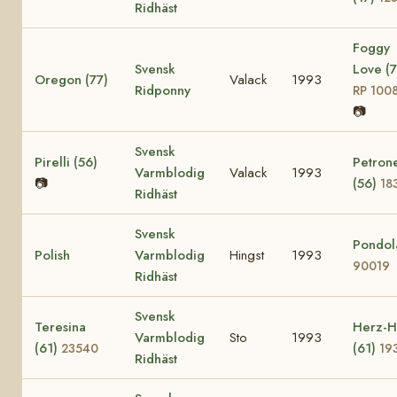
Ridhäst
Foggy
Svensk
Love (7
Oregon (77)
Valack
1993
Ridponny
RP 100
📷
Svensk
Pirelli (56)
Petrone
Varmblodig
Valack
1993
📷
(56)
18
Ridhäst
Svensk
Pondol
Polish
Varmblodig
Hingst
1993
90019
Ridhäst
Svensk
Teresina
Herz-Hi
Varmblodig
Sto
1993
(61)
(61)
23540
19
Ridhäst