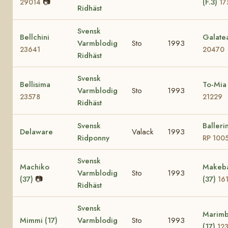
📷
(F.3)
29014
17
Ridhäst
Svensk
Bellchini
Galate
Varmblodig
Sto
1993
23641
20470
Ridhäst
Svensk
Bellisima
To-Mia
Varmblodig
Sto
1993
23578
21229
Ridhäst
Svensk
Balleri
Delaware
Valack
1993
Ridponny
RP 100
Svensk
Machiko
Makeb
Varmblodig
Sto
1993
(37)
📷
(37)
16
Ridhäst
Svensk
Marim
Mimmi (17)
Varmblodig
Sto
1993
(17)
12