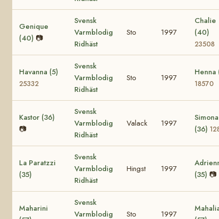
Svensk
Chalie
Genique
Varmblodig
Sto
1997
(40)
(40)
📷
Ridhäst
23508
Svensk
Havanna (5)
Henna 
Varmblodig
Sto
1997
25332
18570
Ridhäst
Svensk
Kastor (36)
Simona
Varmblodig
Valack
1997
📷
(36)
12
Ridhäst
Svensk
La Paratzzi
Adrien
Varmblodig
Hingst
1997
(35)
(35)
📷
Ridhäst
Svensk
Maharini
Mahali
Varmblodig
Sto
1997