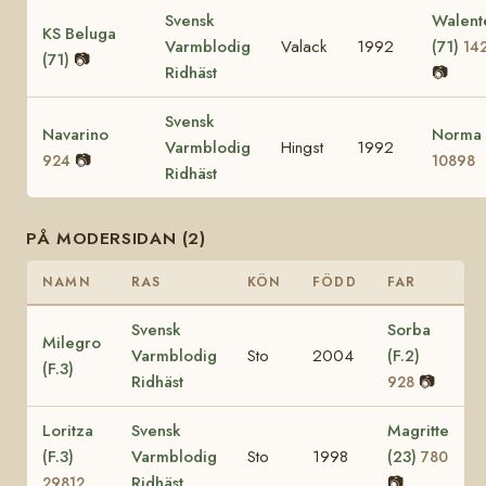
Svensk
Walent
KS Beluga
Varmblodig
Valack
1992
(71)
14
(71)
📷
Ridhäst
📷
Svensk
Navarino
Norma
Varmblodig
Hingst
1992
📷
924
10898
Ridhäst
PÅ MODERSIDAN (2)
NAMN
RAS
KÖN
FÖDD
FAR
Svensk
Sorba
Milegro
Varmblodig
Sto
2004
(F.2)
(F.3)
Ridhäst
📷
928
Loritza
Svensk
Magritte
(F.3)
Varmblodig
Sto
1998
(23)
780
Ridhäst
📷
29812