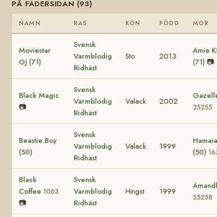
PÅ FADERSIDAN (93)
NAMN
RAS
KÖN
FÖDD
MOR
Svensk
Moviestar
Amie K
Varmblodig
Sto
2013
GJ (71)
(71)
📷
Ridhäst
Svensk
Black Magic
Gazell
Varmblodig
Valack
2002
📷
25255
Ridhäst
Svensk
Beastie Boy
Hamai
Varmblodig
Valack
1999
(50)
(50)
16
Ridhäst
Black
Svensk
Amand
Coffee
Varmblodig
Hingst
1999
1063
25258
📷
Ridhäst