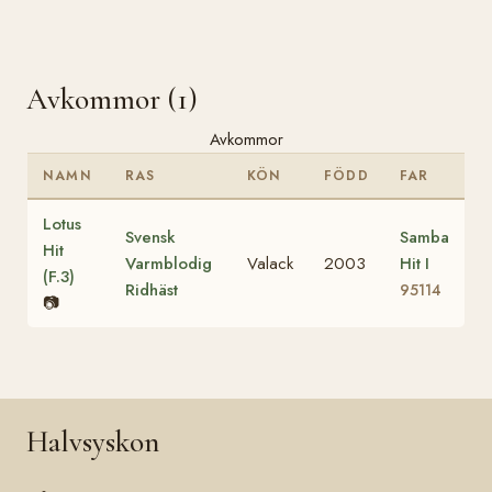
Avkommor (1)
Avkommor
NAMN
RAS
KÖN
FÖDD
FAR
Lotus
Svensk
Samba
Hit
Varmblodig
Valack
2003
Hit I
(F.3)
Ridhäst
95114
📷
Halvsyskon