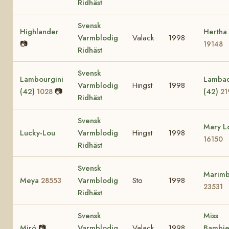
Ridhäst
Svensk
Highlander
Hertha
Varmblodig
Valack
1998
📷
19148
Ridhäst
Svensk
Lambourgini
Lamba
Varmblodig
Hingst
1998
(42)
📷
(42)
1028
21
Ridhäst
Svensk
Mary L
Lucky-Lou
Varmblodig
Hingst
1998
16150
Ridhäst
Svensk
Marim
Meya
Varmblodig
Sto
1998
28553
23531
Ridhäst
Svensk
Miss
Miró
📷
Varmblodig
Valack
1998
Bambi