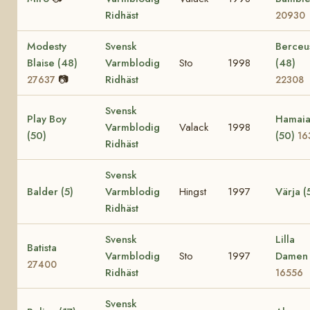
Ridhäst
20930
Modesty
Svensk
Berceu
Blaise (48)
Varmblodig
Sto
1998
(48)
📷
Ridhäst
27637
22308
Svensk
Play Boy
Hamai
Varmblodig
Valack
1998
(50)
(50)
16
Ridhäst
Svensk
Balder (5)
Varmblodig
Hingst
1997
Värja (
Ridhäst
Svensk
Lilla
Batista
Varmblodig
Sto
1997
Damen
27400
Ridhäst
16556
Svensk