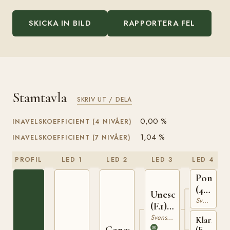
SKICKA IN BILD
RAPPORTERA FEL
Stamtavla
SKRIV UT / DELA
0,00 %
INAVELSKOEFFICIENT (4 NIVÅER)
1,04 %
INAVELSKOEFFICIENT (7 NIVÅER)
PROFIL
LED 1
LED 2
LED 3
LED 4
Pompe
(44)
Unesco
401
Svensk Varmblodig Ridhäst
(F.1)
428
Svensk Varmblodig Ridhäst
Klarinett
Ganesco
(F.1)