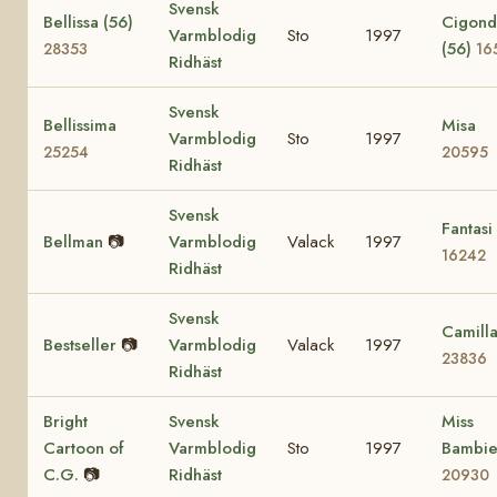
Svensk
Bellissa (56)
Cigond
Varmblodig
Sto
1997
(56)
28353
16
Ridhäst
Svensk
Bellissima
Misa
Varmblodig
Sto
1997
25254
20595
Ridhäst
Svensk
Fantasi
Bellman
📷
Varmblodig
Valack
1997
16242
Ridhäst
Svensk
Camill
Bestseller
📷
Varmblodig
Valack
1997
23836
Ridhäst
Bright
Svensk
Miss
Cartoon of
Varmblodig
Sto
1997
Bambi
C.G.
📷
Ridhäst
20930