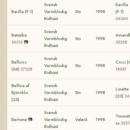
Svensk
Karilla
Barilla (F.1)
Varmblodig
Sto
1998
(F.1)
Ridhäst
24360
Svensk
Batseba
Amand
Varmblodig
Sto
1998
📷
26313
25258
Ridhäst
Svensk
Bellcicc
Cicci (
Varmblodig
Sto
1998
(66)
27228
18087
Ridhäst
Bellina af
Svensk
Linette
Björnklo
Varmblodig
Sto
1998
(23)
24
(23)
Ridhäst
Svensk
Tinoust
Bertone
📷
Varmblodig
Valack
1998
xx
2221
Ridhäst