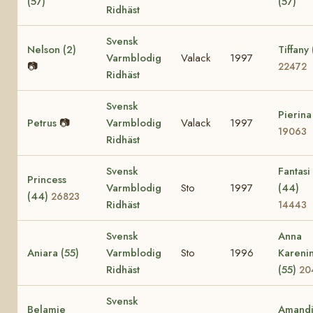
(57)
(57)
Ridhäst
Svensk
Nelson (2)
Tiffany 
Varmblodig
Valack
1997
📷
22472
Ridhäst
Svensk
Pierina
Petrus
📷
Varmblodig
Valack
1997
19063
Ridhäst
Svensk
Fantasi
Princess
Varmblodig
Sto
1997
(44)
(44)
26823
Ridhäst
14443
Svensk
Anna
Aniara (55)
Varmblodig
Sto
1996
Kareni
Ridhäst
(55)
20
Svensk
Belamie
Amand