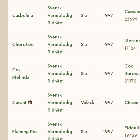
Svensk
Cassan
Casbelina
Varmblodig
Sto
1997
23699
Ridhäst
Svensk
Merce
Cherokee
Varmblodig
Sto
1997
17124
Ridhäst
Svensk
Cox
Cox
Varmblodig
Sto
1997
Borona
Melinda
Ridhäst
21372
Svensk
Curant
📷
Varmblodig
Valack
1997
Chasmi
Ridhäst
Svensk
Fiddeli
Flaming Pie
Varmblodig
Sto
1997
19439
Ridhäst