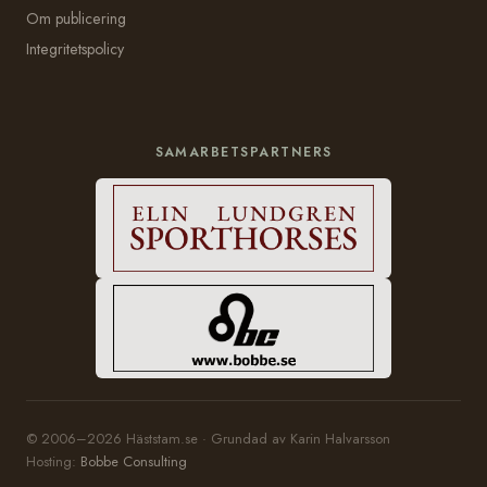
Om publicering
Integritetspolicy
SAMARBETSPARTNERS
© 2006–2026 Häststam.se · Grundad av Karin Halvarsson
Hosting:
Bobbe Consulting