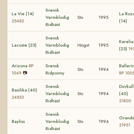
Svensk
La Vie (14)
La Roz
Varmblodig
Sto
1995
(14)
25482
Ridhäst
Svensk
Karelia
Lacoste (23)
Varmblodig
Hingst
1995
(23)
19
Ridhäst
Arizona
Svensk
Balleri
RP
Sto
1994
📷
Ridponny
1049
RP 100
Svensk
Duvkulla
Basilika (40)
Varmblodig
Sto
1994
(40)
24853
Ridhäst
21800
Svensk
Grande
Bayliss
Varmblodig
Sto
1994
21951
Ridhäst