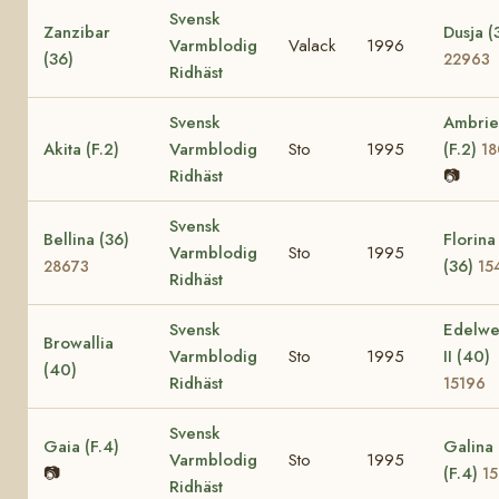
Svensk
Zanzibar
Dusja (
Varmblodig
Valack
1996
(36)
22963
Ridhäst
Svensk
Ambrie
Akita (F.2)
Varmblodig
Sto
1995
(F.2)
18
Ridhäst
📷
Svensk
Bellina (36)
Florina
Varmblodig
Sto
1995
(36)
28673
15
Ridhäst
Svensk
Edelwe
Browallia
Varmblodig
Sto
1995
II (40)
(40)
Ridhäst
15196
Svensk
Gaia (F.4)
Galina
Varmblodig
Sto
1995
📷
(F.4)
15
Ridhäst