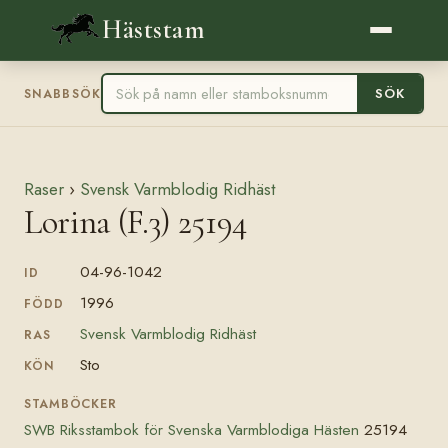
Häststam
SÖK
SNABBSÖK
Raser
›
Svensk Varmblodig Ridhäst
Lorina (F.3) 25194
04-96-1042
ID
1996
FÖDD
Svensk Varmblodig Ridhäst
RAS
Sto
KÖN
STAMBÖCKER
SWB Riksstambok för Svenska Varmblodiga Hästen
25194