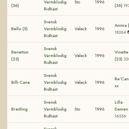
Varmblodig
Sto
1996
(36)
(36)
19
Ridhäst
Svensk
Anima (
Bello (5)
Varmblodig
Valack
1996
18264
Ridhäst
Svensk
Benetton
Vinette
Varmblodig
Valack
1996
(23)
(23)
23
Ridhäst
Svensk
Re'Can
Billi Cane
Varmblodig
Valack
1996
xx
Ridhäst
Svensk
Lilla
Breitling
Varmblodig
Sto
1996
Damen
Ridhäst
16556
Svensk