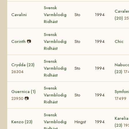
Svensk
Cavale
Cavalini
Varmblodig
Sto
1994
(20)
25
Ridhäst
Svensk
Corinth
📷
Varmblodig
Sto
1994
Chic
Ridhäst
Svensk
Crydda (23)
Nabuc
Varmblodig
Sto
1994
(23)
26304
17
Ridhäst
Svensk
Guernica (1)
Symfoni
Varmblodig
Sto
1994
📷
23950
17499
Ridhäst
Svensk
Karelia
Kenzo (23)
Varmblodig
Hingst
1994
(23)
19
Ridhäst