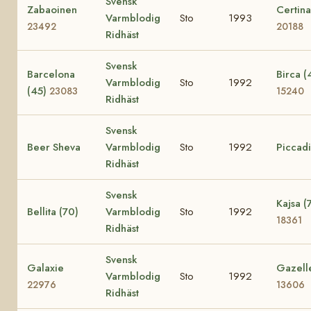
Svensk
Zabaoinen
Certina
Varmblodig
Sto
1993
23492
20188
Ridhäst
Svensk
Barcelona
Birca (
Varmblodig
Sto
1992
(45)
23083
15240
Ridhäst
Svensk
Beer Sheva
Varmblodig
Sto
1992
Piccadi
Ridhäst
Svensk
Kajsa (
Bellita (70)
Varmblodig
Sto
1992
18361
Ridhäst
Svensk
Galaxie
Gazell
Varmblodig
Sto
1992
22976
13606
Ridhäst