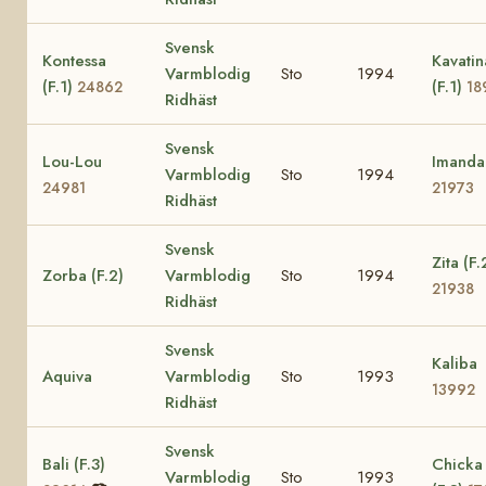
Svensk
Kontessa
Kavatin
Varmblodig
Sto
1994
(F.1)
(F.1)
24862
18
Ridhäst
Svensk
Lou-Lou
Imanda
Varmblodig
Sto
1994
24981
21973
Ridhäst
Svensk
Zita (F.
Zorba (F.2)
Varmblodig
Sto
1994
21938
Ridhäst
Svensk
Kaliba
Aquiva
Varmblodig
Sto
1993
13992
Ridhäst
Svensk
Bali (F.3)
Chicka
Varmblodig
Sto
1993