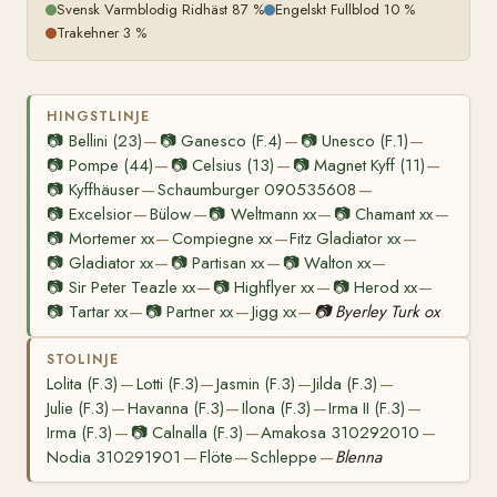
Svensk Varmblodig Ridhäst 87 %
Engelskt Fullblod 10 %
Trakehner 3 %
HINGSTLINJE
📷
Bellini (23)
📷
Ganesco (F.4)
📷
Unesco (F.1)
—
—
—
📷
Pompe (44)
📷
Celsius (13)
📷
Magnet Kyff (11)
—
—
—
📷
Kyffhäuser
Schaumburger 090535608
—
—
📷
Excelsior
Bülow
📷
Weltmann xx
📷
Chamant xx
—
—
—
—
📷
Mortemer xx
Compiegne xx
Fitz Gladiator xx
—
—
—
📷
Gladiator xx
📷
Partisan xx
📷
Walton xx
—
—
—
📷
Sir Peter Teazle xx
📷
Highflyer xx
📷
Herod xx
—
—
—
📷
Tartar xx
📷
Partner xx
Jigg xx
📷
Byerley Turk ox
—
—
—
STOLINJE
Lolita (F.3)
Lotti (F.3)
Jasmin (F.3)
Jilda (F.3)
—
—
—
—
Julie (F.3)
Havanna (F.3)
Ilona (F.3)
Irma II (F.3)
—
—
—
—
Irma (F.3)
📷
Calnalla (F.3)
Amakosa 310292010
—
—
—
Nodia 310291901
Flöte
Schleppe
Blenna
—
—
—