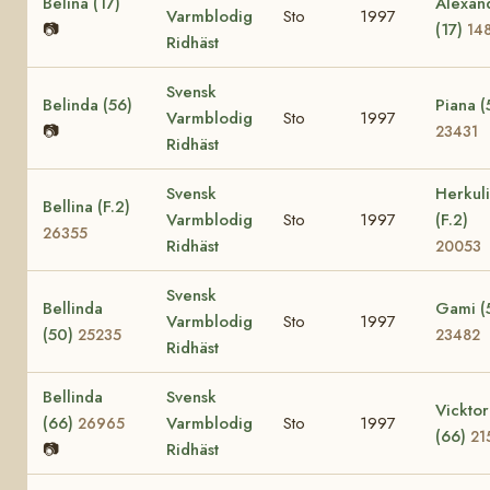
Belina (17)
Alexan
Varmblodig
Sto
1997
📷
(17)
14
Ridhäst
Svensk
Belinda (56)
Piana (
Varmblodig
Sto
1997
📷
23431
Ridhäst
Svensk
Herkul
Bellina (F.2)
Varmblodig
Sto
1997
(F.2)
26355
Ridhäst
20053
Svensk
Bellinda
Gami (
Varmblodig
Sto
1997
(50)
25235
23482
Ridhäst
Bellinda
Svensk
Vicktor
(66)
Varmblodig
Sto
1997
26965
(66)
21
📷
Ridhäst