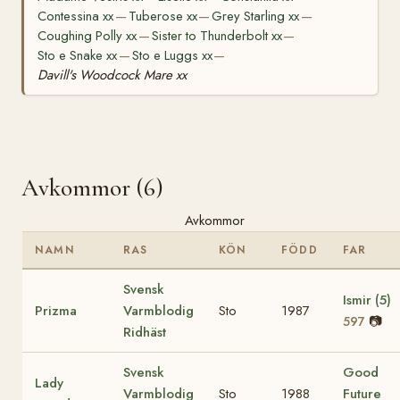
Contessina xx
Tuberose xx
Grey Starling xx
—
—
—
Coughing Polly xx
Sister to Thunderbolt xx
—
—
Sto e Snake xx
Sto e Luggs xx
—
—
Davill's Woodcock Mare xx
Avkommor (6)
Avkommor
NAMN
RAS
KÖN
FÖDD
FAR
Svensk
Ismir (5)
Prizma
Varmblodig
Sto
1987
📷
597
Ridhäst
Svensk
Good
Lady
Varmblodig
Sto
1988
Future