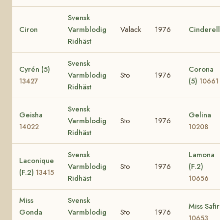
Svensk
Ciron
Varmblodig
Valack
1976
Cinderel
Ridhäst
Svensk
Cyrén (5)
Corona
Varmblodig
Sto
1976
(5)
13427
10661
Ridhäst
Svensk
Geisha
Gelina
Varmblodig
Sto
1976
14022
10208
Ridhäst
Svensk
Lamona
Laconique
Varmblodig
Sto
1976
(F.2)
(F.2)
13415
Ridhäst
10656
Miss
Svensk
Miss Safir
Gonda
Varmblodig
Sto
1976
10653