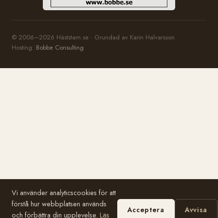
© 2006–2026 Häststam.se · Grundad av Karin Halvarsson
Hosting:
Bobbe Consulting
Vi använder analyticscookies för att
förstå hur webbplatsen används
Acceptera
Avvisa
och förbättra din upplevelse.
Läs