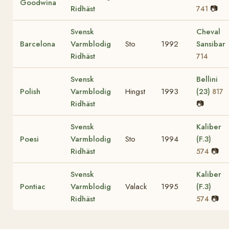
Goodwina
Ridhäst
📷
741
Svensk
Cheval
Barcelona
Varmblodig
Sto
1992
Sansibar
Ridhäst
714
Svensk
Bellini
Polish
Varmblodig
Hingst
1993
(23)
817
Ridhäst
📷
Svensk
Kaliber
Poesi
Varmblodig
Sto
1994
(F.3)
Ridhäst
📷
574
Svensk
Kaliber
Pontiac
Varmblodig
Valack
1995
(F.3)
Ridhäst
📷
574