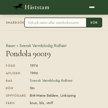
Häststam
SÖK
SNABBSÖK
Raser
›
Svensk Varmblodig Ridhäst
Pondola 90019
1974
FÖDD
1996
AVLIDEN
Svensk Varmblodig Ridhäst
RAS
Sto
KÖN
Britt-Marie Baldew, Linköping
UPPFÖDARE
brun, bls, vtvff
FÄRG