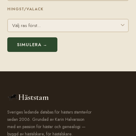
HINGST/VALACK
SIMULERA →
Häststam
Sveriges ledande databas för hästars stamtavlor
sedan 2006. Grundad av Karin Halvarsson
med en passion för hästar och genealogi —
byggd av hästälskare, för hästälskare.