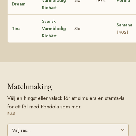
Varmblodig
Sto
1974
Perina
Dream
Ridhäst
Svensk
Santana
Tina
Varmblodig
Sto
14021
Ridhäst
Matchmaking
Välj en hingst eller valack för att simulera en stamtavla
för ett föl med Pondola som mor.
RAS