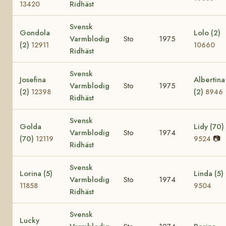
Ridhäst
13420
Svensk
Gondola
Lolo (2)
Varmblodig
Sto
1975
(2)
12911
10660
Ridhäst
Svensk
Josefina
Albertina
Varmblodig
Sto
1975
(2)
(2)
12398
8946
Ridhäst
Svensk
Golda
Lidy (70)
Varmblodig
Sto
1974
(70)
📷
12119
9524
Ridhäst
Svensk
Lorina (5)
Linda (5)
Varmblodig
Sto
1974
11858
9504
Ridhäst
Svensk
Lucky