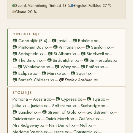
Svensk Varmblodig Ridhäst 43 %
Engelskt Fullblod 37 %
Okänd 20 %
HINGSTLINJE
📷
Gondoljär (F.4)
📷
Jovial
📷
Bohème xx
—
—
—
📷
Printonan Boy xx
📷
Printonan xx
📷
Sainfoin xx
—
—
—
📷
Springfield xx
📷
St Albans xx
📷
Stockwell xx
—
—
—
📷
The Baron xx
📷
Birdcatcher xx
📷
Sir Hercules xx
—
—
📷
Whalebone xx
📷
Waxy xx
📷
Pot8os xx
—
—
—
—
📷
Eclipse xx
📷
Marske xx
📷
Squirt xx
—
—
—
📷
Bartlet's Childers xx
📷
Darley Arabian ox
—
STOLINJE
Pomona
Acasia xx
📷
Cypress xx
📷
Tuja xx
—
—
—
—
Julika xx
Juniata xx
Solferema xx
Sunbridge xx
—
—
—
—
📷
Sunshot xx
📷
Stream of Gold xx
Goldstream xx
—
—
—
Quickstream xx
Quick March xx
Qui Vive xx
—
—
—
Mrs Ridgeway xx
Nan Darrell xx
Nell xx
—
—
—
Madame Vestris xx
Lisette xx
Constantia xx
—
—
—