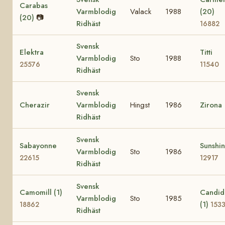
Carabas
Varmblodig
Valack
1988
(20)
(20)
📷
Ridhäst
16882
Svensk
Elektra
Titti
Varmblodig
Sto
1988
25576
11540
Ridhäst
Svensk
Cherazir
Varmblodig
Hingst
1986
Zirona
Ridhäst
Svensk
Sabayonne
Sunshi
Varmblodig
Sto
1986
22615
12917
Ridhäst
Svensk
Camomill (1)
Candid
Varmblodig
Sto
1985
(1)
18862
153
Ridhäst