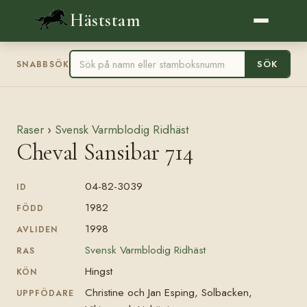
Häststam
SÖK
SNABBSÖK
Raser
›
Svensk Varmblodig Ridhäst
Cheval Sansibar 714
04-82-3039
ID
1982
FÖDD
1998
AVLIDEN
Svensk Varmblodig Ridhäst
RAS
Hingst
KÖN
Christine och Jan Esping, Solbacken,
UPPFÖDARE