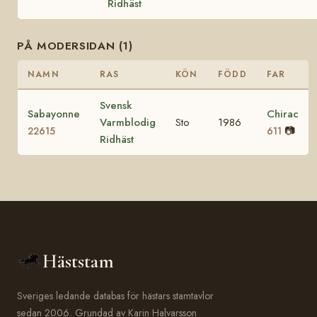
Ridhäst
PÅ MODERSIDAN (1)
NAMN
RAS
KÖN
FÖDD
FAR
Svensk
Sabayonne
Chirac
Varmblodig
Sto
1986
📷
22615
611
Ridhäst
Häststam
Sveriges ledande databas för hästars stamtavlor
sedan 2006. Grundad av Karin Halvarsson