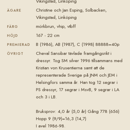
Vikingstad, Linköping
Christine och Jan Esping, Solbacken,
ÄGARE
Vikingstad, Linköping
mörkbrun, vhip, vtbff
FÄRG
167 - 22 cm
HÖJD
B (1986), AB (1987), C (1998) 88888=40p
PREMIERAD
Cheval Sansibar tävlade framgångsrikt i
ÖVRIGT
dressyr. Tog SM silver 1996 tillsammans med
Kristian von Krusentierna samt att de
representerade Sverige på JNM och JEM i
Helsingfors samma år. Han tog 12 segrar i
PS dressyr, 17 segrar i MsvB, 9 segrar i LA
och 3 i LB.
Bruksprov: 4,0 år (5,0 år) Gång 778 (656)
Hopp 9 (9/9)=16,3 (14,7)
I avel 1986-98.