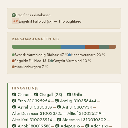
Foto finns i databasen
Engelskt Fullblod (xx) — Thoroughbred
XX
RASSAMMANSÄTTNING
Svensk Varmblodig Ridhäst 47 %
Hannoveranare 23 %
Engelskt Fullblod 13 %
Östtyskt Varmblod 10 %
Mecklenburgare 7 %
HINGSTLINJE
📷
Chirac
📷
Chagall (23)
📷
Utrillo
—
—
—
📷
Ernö 310395954
📷
Astflug 310356444
—
—
📷
Astral 310330339
📷
Ast 310307934
—
—
Alter Dessauer 310023725
Althof 310025219
—
—
Alter Kerl 310023914
📷
Alderman I 310010309
—
—
📷
Alnok 180019588
📷
Adeptus xx
📷
Adonis xx
—
—
—