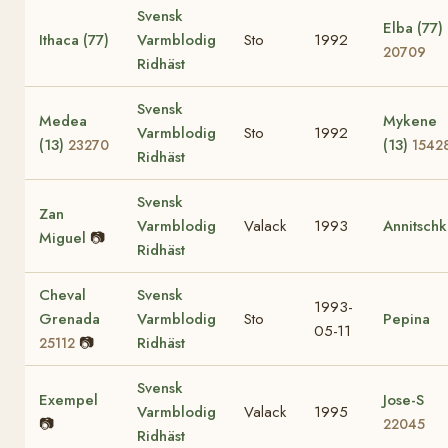
Svensk
Elba (77)
Ithaca (77)
Varmblodig
Sto
1992
20709
Ridhäst
Svensk
Medea
Mykene
Varmblodig
Sto
1992
(13)
(13)
23270
1542
Ridhäst
Svensk
Zan
Varmblodig
Valack
1993
Annitschk
Miguel
📷
Ridhäst
Cheval
Svensk
1993-
Grenada
Varmblodig
Sto
Pepina
05-11
📷
Ridhäst
25112
Svensk
Exempel
Jose-S
Varmblodig
Valack
1995
📷
22045
Ridhäst