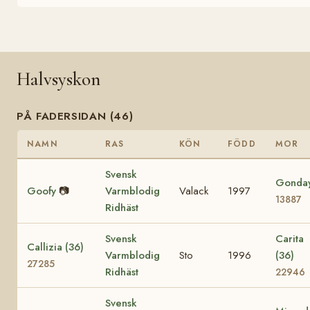
Halvsyskon
PÅ FADERSIDAN (46)
NAMN
RAS
KÖN
FÖDD
MOR
Svensk
Gonda
Goofy
📷
Varmblodig
Valack
1997
13887
Ridhäst
Svensk
Carita
Callizia (36)
Varmblodig
Sto
1996
(36)
27285
Ridhäst
22946
Svensk