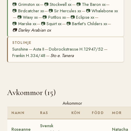
📷
Grimston xx
📷
Stockwell xx
📷
The Baron xx
—
—
—
📷
Birdcatcher xx
📷
Sir Hercules xx
📷
Whalebone xx
—
—
📷
Waxy xx
📷
Pot8os xx
📷
Eclipse xx
—
—
—
—
📷
Marske xx
📷
Squirt xx
📷
Bartlet's Childers xx
—
—
—
📷
Darley Arabian ox
STOLINJE
Sunshine
Asta II
Dobrockstrasse H.12947/52
—
—
—
Frankin H.334/48
Sto e. Tanera
—
Avkommor (15)
Avkommor
NAMN
RAS
KÖN
FÖDD
MOR
Svensk
Roseanne
Natacha