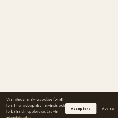
Vi använder analyticscookies för att
förstå hur webbplatsen används och
Acceptera
Avvisa
förbättra din upplevelse.
Läs vår
integritetspolicy
.