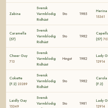
Svensk
Herina
Zabina
Varmblodig
Sto
1985
15361
Ridhäst
Svensk
Caramella
Capell
Varmblodig
Sto
1982
(57)
(57)
70
Ridhäst
Svensk
Cheer Guy
Lady G
Varmblodig
Hingst
1982
713
12914
Ridhäst
Svensk
Cokette
Carola
Varmblodig
Sto
1982
(F.2)
(F.2)
23289
Ridhäst
Svensk
Laidly Gay
Lady G
Varmblodig
Sto
1981
15349
12914