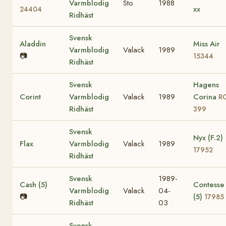
Varmblodig
Sto
1988
xx
24404
Ridhäst
Svensk
Aladdin
Miss Air
Varmblodig
Valack
1989
📷
15344
Ridhäst
Svensk
Hagens
Corint
Varmblodig
Valack
1989
Corina
R
Ridhäst
399
Svensk
Nyx (F.2)
Flax
Varmblodig
Valack
1989
17952
Ridhäst
Svensk
1989-
Cash (5)
Contesse
Varmblodig
Valack
04-
📷
(5)
17985
Ridhäst
03
Svensk