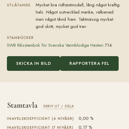
Mycket bra ridhästmodell, lång något kraftig
UTLÅTANDE
hals. Något outvecklad manke, välbenad
men något tåvid fram. Taktmässig mycket
god skritt, mycket god trav.
STAMBÖCKER
SWB Riksstambok för Svenska Varmblodiga Hästen
714
SKICKA IN BILD
RAPPORTERA FEL
Stamtavla
SKRIV UT / DELA
0,00 %
INAVELSKOEFFICIENT (4 NIVÅER)
0,17 %
INAVELSKOEFFICIENT (7 NIVÅER)