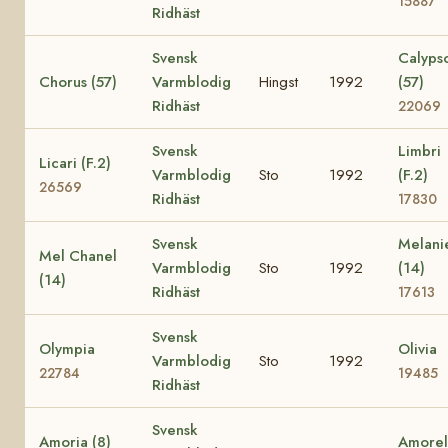
15887
Ridhäst
Svensk
Calyps
Chorus (57)
Varmblodig
Hingst
1992
(57)
Ridhäst
22069
Svensk
Limbri
Licari (F.2)
Varmblodig
Sto
1992
(F.2)
26569
Ridhäst
17830
Svensk
Melani
Mel Chanel
Varmblodig
Sto
1992
(14)
(14)
Ridhäst
17613
Svensk
Olympia
Olivia
Varmblodig
Sto
1992
22784
19485
Ridhäst
Svensk
Amoria (8)
Amorel