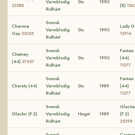
Varmblodig
Sto
1990
(8)
23588
156
Ridhäst
Svensk
Charmie
Lady G
Varmblodig
Sto
1990
Gay
22055
12914
Ridhäst
Svensk
Fantasi
Chatney
Varmblodig
Sto
1990
(44)
(44)
27457
Ridhäst
11277
Svensk
Fantasi
Charyty (44)
Varmblodig
Sto
1989
(44)
Ridhäst
11277
Svensk
Glacita
Glachir (F.2)
Varmblodig
Hingst
1989
(F.2)
Ridhäst
25399
Svensk
Carme