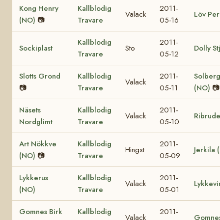
Kong Henry
Kallblodig
2011-
Valack
Löv Per
(NO)
📷
Travare
05-16
Kallblodig
2011-
Sockiplast
Sto
Dolly S
Travare
05-12
Slotts Grond
Kallblodig
2011-
Solberg
Valack
📷
Travare
05-11
(NO)
📷
Näsets
Kallblodig
2011-
Valack
Ribrud
Nordglimt
Travare
05-10
Art Nökkve
Kallblodig
2011-
Hingst
Jerkila
(NO)
📷
Travare
05-09
Lykkerus
Kallblodig
2011-
Valack
Lykkevi
(NO)
Travare
05-01
Gomnes Birk
Kallblodig
2011-
Valack
Gomnes