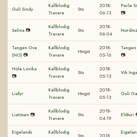
Kallblodig
2018-
Perle S
Guli Sindy
Sto
Travare
06-13
📷
Kallblodig
2018-
Selina
📷
Sto
Nordmä
Travare
06-04
Tangen Ove
Kallblodig
2018-
Tangen 
Hingst
(NO)
📷
Travare
05-16
📷
Höle Lovika
Kallblodig
2018-
Sto
Vik Ing
📷
Travare
05-13
Kallblodig
2018-
Liafyr
Hingst
Guli Ga
Travare
05-13
Kallblodig
2018-
Liatösen
📷
Sto
Eldturi
Travare
04-19
Eigelands
Kallblodig
Eigelan
Sto
2018