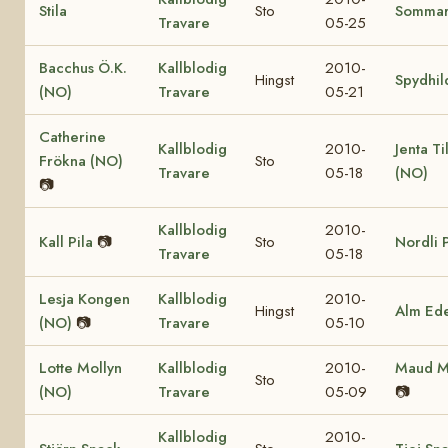
Stila
Sto
Somma
Travare
05-25
Bacchus Ö.K.
Kallblodig
2010-
Hingst
Spydhil
(NO)
Travare
05-21
Catherine
Kallblodig
2010-
Jenta Ti
Frökna (NO)
Sto
Travare
05-18
(NO)
📷
Kallblodig
2010-
Kall Pila
📷
Sto
Nordli 
Travare
05-18
Lesja Kongen
Kallblodig
2010-
Hingst
Alm Ede
(NO)
📷
Travare
05-10
Lotte Mollyn
Kallblodig
2010-
Maud M
Sto
(NO)
Travare
05-09
📷
Kallblodig
2010-