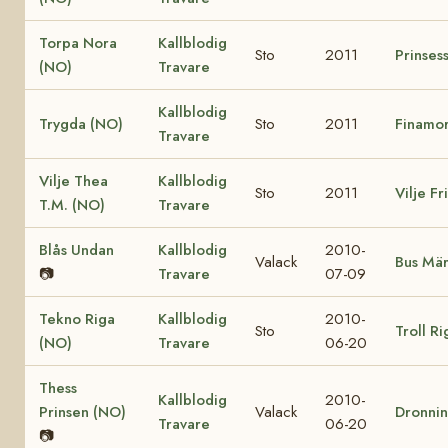
Torpa Nora
Kallblodig
Sto
2011
Prinses
(NO)
Travare
Kallblodig
Trygda (NO)
Sto
2011
Finamo
Travare
Vilje Thea
Kallblodig
Sto
2011
Vilje F
T.M. (NO)
Travare
Blås Undan
Kallblodig
2010-
Valack
Bus Mär
📷
Travare
07-09
Tekno Riga
Kallblodig
2010-
Sto
Troll R
(NO)
Travare
06-20
Thess
Kallblodig
2010-
Prinsen (NO)
Valack
Dronni
Travare
06-20
📷