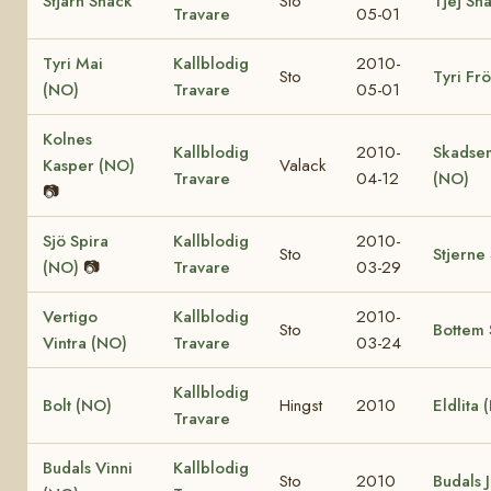
Stjärn Snack
Sto
Tjej Sn
Travare
05-01
Tyri Mai
Kallblodig
2010-
Sto
Tyri Fr
(NO)
Travare
05-01
Kolnes
Kallblodig
2010-
Skadse
Kasper (NO)
Valack
Travare
04-12
(NO)
📷
Sjö Spira
Kallblodig
2010-
Sto
Stjerne
(NO)
📷
Travare
03-29
Vertigo
Kallblodig
2010-
Sto
Bottem 
Vintra (NO)
Travare
03-24
Kallblodig
Bolt (NO)
Hingst
2010
Eldlita 
Travare
Budals Vinni
Kallblodig
Sto
2010
Budals 