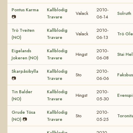
Pontus Karma
Kallblodig
2010-
Valack
Solruth
📷
Travare
06-14
Trö Tveiten
Kallblodig
2010-
Valack
Trö Gl
(NO)
Travare
06-13
Eigelands
Kallblodig
2010-
Hingst
Stai He
Jokeren (NO)
Travare
06-08
Skarpåsibylla
Kallblodig
2010-
Sto
Faksbu
📷
Travare
06-06
Tin Balder
Kallblodig
2010-
Hingst
Evenspi
(NO)
Travare
05-30
Grude Tösa
Kallblodig
2010-
Sto
Toronit
(NO)
📷
Travare
05-25
Kallblodig
2010-