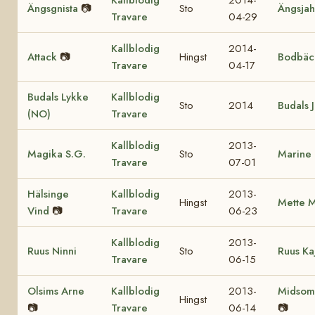
Ängsgnista
📷
Sto
Ängsja
Travare
04-29
Kallblodig
2014-
Attack
📷
Hingst
Bodbäck
Travare
04-17
Budals Lykke
Kallblodig
Sto
2014
Budals 
(NO)
Travare
Kallblodig
2013-
Magika S.G.
Sto
Marine
Travare
07-01
Hälsinge
Kallblodig
2013-
Hingst
Mette M
Vind
📷
Travare
06-23
Kallblodig
2013-
Ruus Ninni
Sto
Ruus Ka
Travare
06-15
Olsims Arne
Kallblodig
2013-
Midsom
Hingst
📷
Travare
06-14
📷