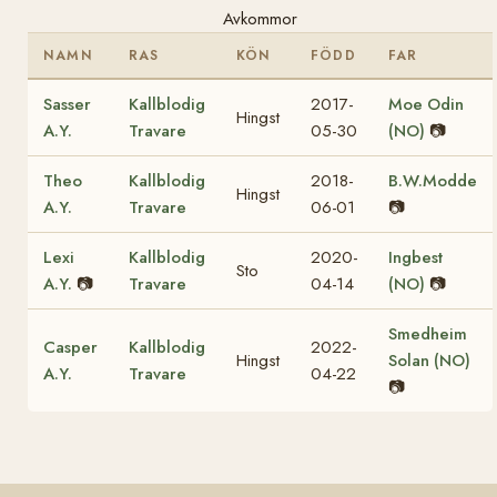
Avkommor
NAMN
RAS
KÖN
FÖDD
FAR
Sasser
Kallblodig
2017-
Moe Odin
Hingst
A.Y.
Travare
05-30
(NO)
📷
Theo
Kallblodig
2018-
B.W.Modde
Hingst
A.Y.
Travare
06-01
📷
Lexi
Kallblodig
2020-
Ingbest
Sto
A.Y.
📷
Travare
04-14
(NO)
📷
Smedheim
Casper
Kallblodig
2022-
Hingst
Solan (NO)
A.Y.
Travare
04-22
📷