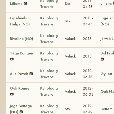
Kallblodig
2013-
Lilloma
📷
Sto
Lillcita
Travare
04-18
Eigelands
Kallblodig
2013-
Eigelan
Sto
Helga (NO)
Travare
04-14
(NO)
Kallblodig
Rivelino (NO)
Valack
2013
Järvsö L
Travare
Tåga Kongen
Kallblodig
Bol Frö
Valack
2013
📷
Travare
📷
Kallblodig
2012-
Ålia Revolt
📷
Valack
Gyllett
Travare
06-18
Guli Kongen
Kallblodig
2012-
Valack
Guli Ma
📷
Travare
06-03
Jega Bottega
Kallblodig
2012-
Sto
Bottem 
(NO)
📷
Travare
05-12