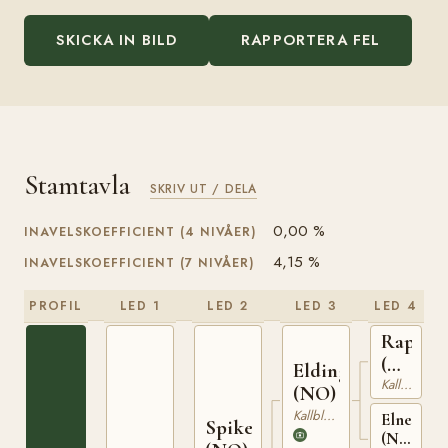
SKICKA IN BILD
RAPPORTERA FEL
Stamtavla
SKRIV UT / DELA
0,00 %
INAVELSKOEFFICIENT (4 NIVÅER)
4,15 %
INAVELSKOEFFICIENT (7 NIVÅER)
PROFIL
LED 1
LED 2
LED 3
LED 4
Rappfo
(NO)
Elding
Kallblodig Travare
NT
(NO)
75
Kallblodig Travare
Elnett
Spikeld
(NO)