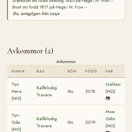
Svartbrunt sto född omkring 1845 på Hage i N. Fron
—
Brunt sto född 1817 på Hage i N. Fron
—
Sto, antagligen från Lesja
Avkommor (2)
Avkommor
NAMN
RAS
KÖN
FÖDD
FAR
Tyri
Galileo
Kallblodig
Hera
Sto
2018
(NO)
Travare
(NO)
📷
Moe
Tyri
Kallblodig
Odin
Oda
Sto
2019
Travare
(NO)
(NO)