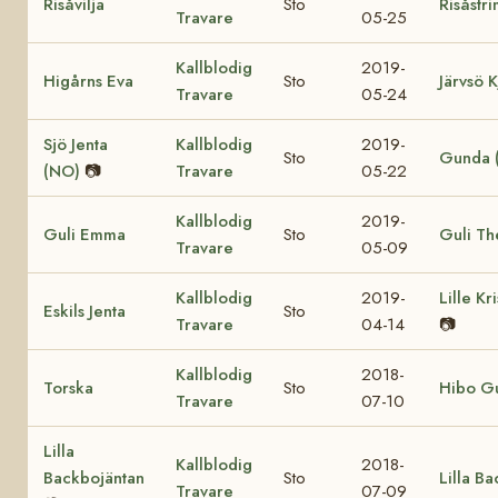
Risåvilja
Sto
Risåstr
Travare
05-25
Kallblodig
2019-
Higårns Eva
Sto
Järvsö K
Travare
05-24
Sjö Jenta
Kallblodig
2019-
Sto
Gunda 
(NO)
📷
Travare
05-22
Kallblodig
2019-
Guli Emma
Sto
Guli Th
Travare
05-09
Kallblodig
2019-
Lille Kr
Eskils Jenta
Sto
Travare
04-14
📷
Kallblodig
2018-
Torska
Sto
Hibo 
Travare
07-10
Lilla
Kallblodig
2018-
Backbojäntan
Sto
Lilla B
Travare
07-09