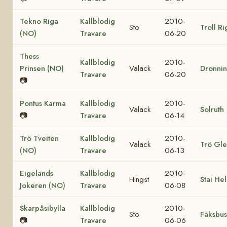
Tekno Riga
Kallblodig
2010-
Sto
Troll R
(NO)
Travare
06-20
Thess
Kallblodig
2010-
Prinsen (NO)
Valack
Dronni
Travare
06-20
📷
Pontus Karma
Kallblodig
2010-
Valack
Solruth
📷
Travare
06-14
Trö Tveiten
Kallblodig
2010-
Valack
Trö Gl
(NO)
Travare
06-13
Eigelands
Kallblodig
2010-
Hingst
Stai He
Jokeren (NO)
Travare
06-08
Skarpåsibylla
Kallblodig
2010-
Sto
Faksbu
📷
Travare
06-06