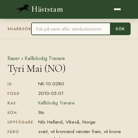
Häststam
SÖK
SNABBSÖK
Raser
›
Kallblodig Travare
Tyri Mai (NO)
NK-10-0280
ID
2010-05-01
FÖDD
Kallblodig Travare
RAS
Sto
KÖN
Nils Helland, Vikeså, Norge
UPPFÖDARE
svart, vit kronrand vänster fram, vit krona
FÄRG