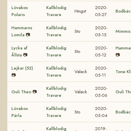
Lövabos
Kallblodig
2020-
Hingst
Bodbäc
Polaris
Travare
05-27
Hammarns
Kallblodig
2020-
Sto
Mimmis 
Lomila
📷
Travare
05-15
Lycka af
Kallblodig
2020-
Hammar
Sto
Ållsta
📷
Travare
05-12
📷
Lejkar (52)
Kallblodig
2020-
Valack
Tone Kl
📷
Travare
05-11
Kallblodig
2020-
Guli Theo
📷
Valack
Guli Th
Travare
05-06
Lövabos
Kallblodig
2020-
Sto
Bodbäc
Pärla
Travare
05-04
Kallblodig
2019-