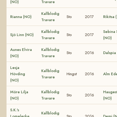
(NO)
Travare
Kallblodig
Rianna (NO)
Sto
2017
Rikitsa
Travare
Kallblodig
Sebina 
Sjö Linn (NO)
Sto
2017
Travare
(NO)
Aunes Elvira
Kallblodig
Sto
2016
Dalspia
(NO)
Travare
Lesja
Kallblodig
Hövding
Hingst
2016
Alm Ede
Travare
(NO)
Möre Lilja
Kallblodig
Hauges
Sto
2016
(NO)
Travare
(NO)
S.K.'s
Kallblodig
Lomelerke
Sto
2016
Demi (