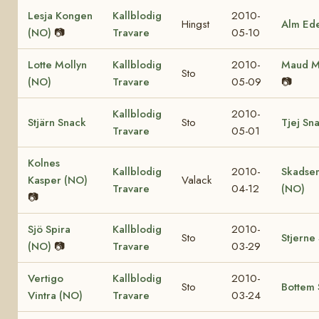
Lesja Kongen
Kallblodig
2010-
Hingst
Alm Ede
(NO)
📷
Travare
05-10
Lotte Mollyn
Kallblodig
2010-
Maud M
Sto
(NO)
Travare
05-09
📷
Kallblodig
2010-
Stjärn Snack
Sto
Tjej Sn
Travare
05-01
Kolnes
Kallblodig
2010-
Skadse
Kasper (NO)
Valack
Travare
04-12
(NO)
📷
Sjö Spira
Kallblodig
2010-
Sto
Stjerne
(NO)
📷
Travare
03-29
Vertigo
Kallblodig
2010-
Sto
Bottem 
Vintra (NO)
Travare
03-24