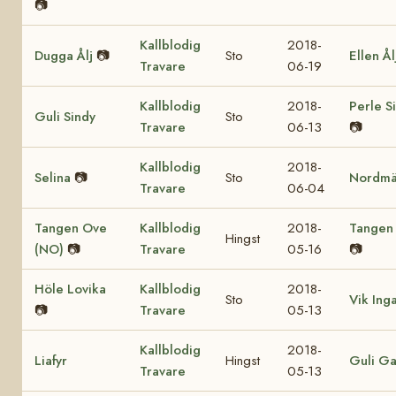
📷
Kallblodig
2018-
Dugga Ålj
📷
Sto
Ellen Ål
Travare
06-19
Kallblodig
2018-
Perle S
Guli Sindy
Sto
Travare
06-13
📷
Kallblodig
2018-
Selina
📷
Sto
Nordmä
Travare
06-04
Tangen Ove
Kallblodig
2018-
Tangen 
Hingst
(NO)
📷
Travare
05-16
📷
Höle Lovika
Kallblodig
2018-
Sto
Vik Ing
📷
Travare
05-13
Kallblodig
2018-
Liafyr
Hingst
Guli Ga
Travare
05-13