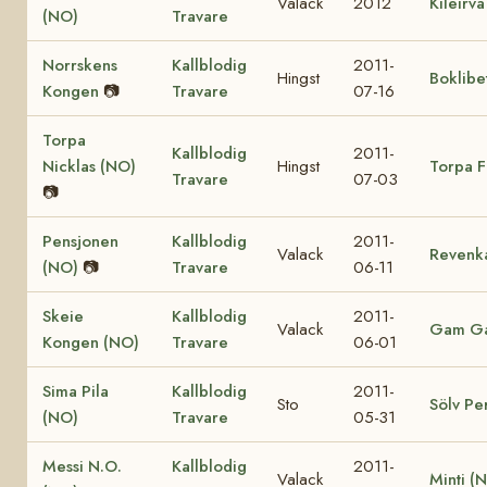
Valack
2012
Kileirv
(NO)
Travare
Norrskens
Kallblodig
2011-
Hingst
Boklibe
Kongen
📷
Travare
07-16
Torpa
Kallblodig
2011-
Nicklas (NO)
Hingst
Torpa F
Travare
07-03
📷
Pensjonen
Kallblodig
2011-
Valack
Revenk
(NO)
📷
Travare
06-11
Skeie
Kallblodig
2011-
Valack
Gam Ga
Kongen (NO)
Travare
06-01
Sima Pila
Kallblodig
2011-
Sto
Sölv Pe
(NO)
Travare
05-31
Messi N.O.
Kallblodig
2011-
Valack
Minti (