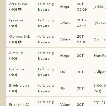
Art Nökkve
Kallblodig
2011-
Hingst
Jerkila
(NO)
📷
Travare
05-09
Lykkerus
Kallblodig
2011-
Valack
Lykkevi
(NO)
Travare
05-01
Gomnes Birk
Kallblodig
2011-
Valack
Gomnes
(NO)
📷
Travare
04-10
Alm Billy
Kallblodig
Hingst
2011
Svart P
(NO)
Travare
Bjelletina
Kallblodig
Sto
2011
Gyllper
(NO)
Travare
Brödsjö Lina
Kallblodig
Brödsjö
Sto
2011
(NO)
Travare
(NO)
Kallblodig
Krylling
Fridtjof (NO)
Valack
2011