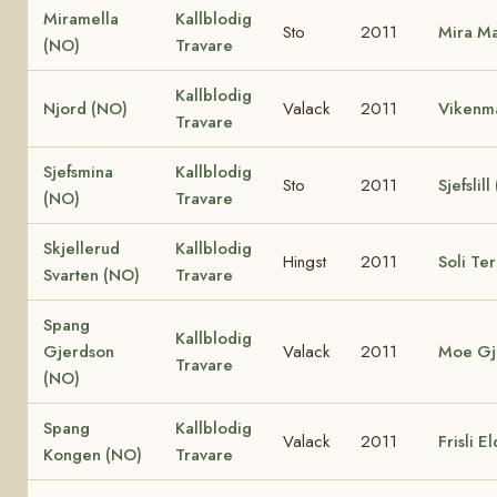
Miramella
Kallblodig
Sto
2011
Mira Ma
(NO)
Travare
Kallblodig
Njord (NO)
Valack
2011
Vikenm
Travare
Sjefsmina
Kallblodig
Sto
2011
Sjefslil
(NO)
Travare
Skjellerud
Kallblodig
Hingst
2011
Soli Te
Svarten (NO)
Travare
Spang
Kallblodig
Gjerdson
Valack
2011
Moe Gj
Travare
(NO)
Spang
Kallblodig
Valack
2011
Frisli E
Kongen (NO)
Travare