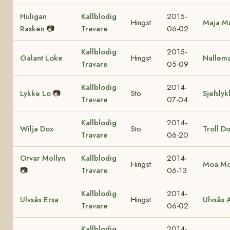
Huligan
Kallblodig
2015-
Hingst
Maja M
Rasken
📷
Travare
06-02
Kallblodig
2015-
Galant Loke
Hingst
Nallema
Travare
05-09
Kallblodig
2014-
Lykke Lo
📷
Sto
Sjefslyk
Travare
07-04
Kallblodig
2014-
Wilja Dox
Sto
Troll D
Travare
06-20
Orvar Mollyn
Kallblodig
2014-
Hingst
Moa Mo
📷
Travare
06-13
Kallblodig
2014-
Ulvsås Ersa
Hingst
Ulvsås 
Travare
06-02
Kallblodig
2014-