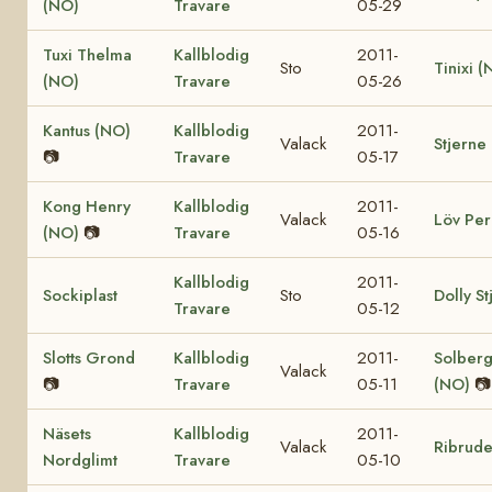
(NO)
Travare
05-29
Tuxi Thelma
Kallblodig
2011-
Sto
Tinixi 
(NO)
Travare
05-26
Kantus (NO)
Kallblodig
2011-
Valack
Stjerne
📷
Travare
05-17
Kong Henry
Kallblodig
2011-
Valack
Löv Per
(NO)
📷
Travare
05-16
Kallblodig
2011-
Sockiplast
Sto
Dolly S
Travare
05-12
Slotts Grond
Kallblodig
2011-
Solberg
Valack
📷
Travare
05-11
(NO)
📷
Näsets
Kallblodig
2011-
Valack
Ribrud
Nordglimt
Travare
05-10