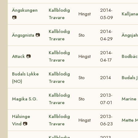
Ängskungen
Kallblodig
2014-
Hingst
Kalljana
📷
Travare
05-09
Kallblodig
2014-
Ängsgnista
📷
Sto
Ängsja
Travare
04-29
Kallblodig
2014-
Attack
📷
Hingst
Bodbäck
Travare
04-17
Budals Lykke
Kallblodig
Sto
2014
Budals 
(NO)
Travare
Kallblodig
2013-
Magika S.G.
Sto
Marine
Travare
07-01
Hälsinge
Kallblodig
2013-
Hingst
Mette M
Vind
📷
Travare
06-23
Kallblodig
2013-