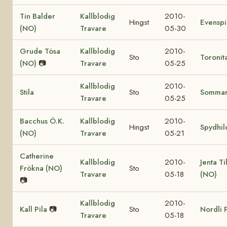
Tin Balder
Kallblodig
2010-
Hingst
Evenspi
(NO)
Travare
05-30
Grude Tösa
Kallblodig
2010-
Sto
Toronit
(NO)
📷
Travare
05-25
Kallblodig
2010-
Stila
Sto
Somma
Travare
05-25
Bacchus Ö.K.
Kallblodig
2010-
Hingst
Spydhil
(NO)
Travare
05-21
Catherine
Kallblodig
2010-
Jenta Ti
Frökna (NO)
Sto
Travare
05-18
(NO)
📷
Kallblodig
2010-
Kall Pila
📷
Sto
Nordli 
Travare
05-18