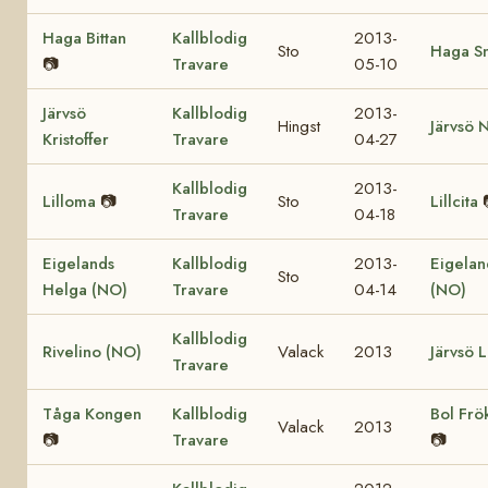
Haga Bittan
Kallblodig
2013-
Sto
Haga Sn
📷
Travare
05-10
Järvsö
Kallblodig
2013-
Hingst
Järvsö 
Kristoffer
Travare
04-27
Kallblodig
2013-
Lilloma
📷
Sto
Lillcita
Travare
04-18
Eigelands
Kallblodig
2013-
Eigelan
Sto
Helga (NO)
Travare
04-14
(NO)
Kallblodig
Rivelino (NO)
Valack
2013
Järvsö L
Travare
Tåga Kongen
Kallblodig
Bol Frö
Valack
2013
📷
Travare
📷