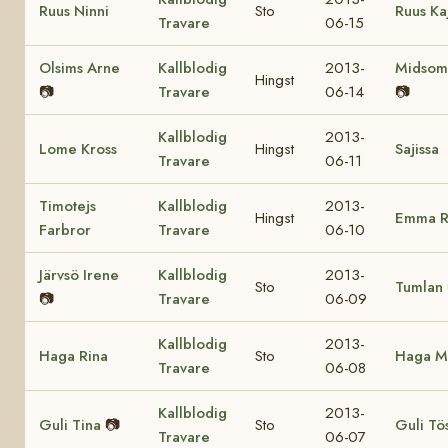
Ruus Ninni
Sto
Ruus Ka
Travare
06-15
Olsims Arne
Kallblodig
2013-
Midsom
Hingst
📷
Travare
06-14
📷
Kallblodig
2013-
Lome Kross
Hingst
Sajissa
Travare
06-11
Timotejs
Kallblodig
2013-
Hingst
Emma R
Farbror
Travare
06-10
Järvsö Irene
Kallblodig
2013-
Sto
Tumlan
📷
Travare
06-09
Kallblodig
2013-
Haga Rina
Sto
Haga M
Travare
06-08
Kallblodig
2013-
Guli Tina
📷
Sto
Guli Tö
Travare
06-07