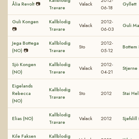
Kallblodig
2012-
Ålia Revolt
📷
Valack
Gyllett
Travare
06-18
Guli Kongen
Kallblodig
2012-
Valack
Guli Ma
📷
Travare
06-03
Jega Bottega
Kallblodig
2012-
Sto
Bottem 
(NO)
📷
Travare
05-12
Sjö Kongen
Kallblodig
2012-
Valack
Stjerne
(NO)
Travare
04-21
Eigelands
Kallblodig
Rebecca
Sto
2012
Stai He
Travare
(NO)
Kallblodig
Elias (NO)
Valack
2012
Sjefslil
Travare
Kile Faksen
Kallblodig