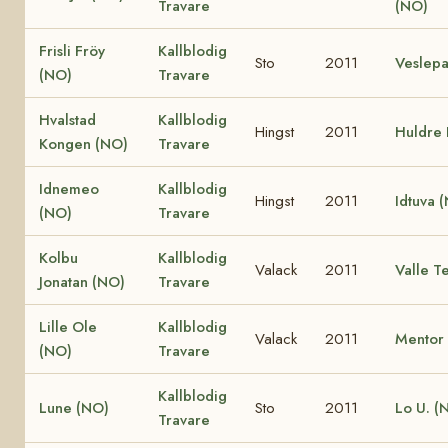
Travare
(NO)
Frisli Fröy
Kallblodig
Sto
2011
Veslepa
(NO)
Travare
Hvalstad
Kallblodig
Hingst
2011
Huldre 
Kongen (NO)
Travare
Idnemeo
Kallblodig
Hingst
2011
Idtuva 
(NO)
Travare
Kolbu
Kallblodig
Valack
2011
Valle T
Jonatan (NO)
Travare
Lille Ole
Kallblodig
Valack
2011
Mentor 
(NO)
Travare
Kallblodig
Lune (NO)
Sto
2011
Lo U. (
Travare