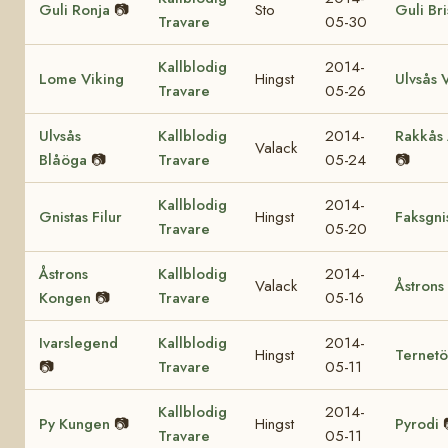
Guli Ronja
📷
Sto
Guli Bri
Travare
05-30
Kallblodig
2014-
Lome Viking
Hingst
Ulvsås 
Travare
05-26
Ulvsås
Kallblodig
2014-
Rakkås
Valack
Blåöga
📷
Travare
05-24
📷
Kallblodig
2014-
Gnistas Filur
Hingst
Faksgni
Travare
05-20
Åstrons
Kallblodig
2014-
Valack
Åstrons 
Kongen
📷
Travare
05-16
Ivarslegend
Kallblodig
2014-
Hingst
Ternetö
📷
Travare
05-11
Kallblodig
2014-
Py Kungen
📷
Hingst
Pyrodi
Travare
05-11