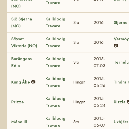
Travare
(NO)
Sjö Stjerna
Kallblodig
Sto
2016
Stjerne
(NO)
Travare
Söyset
Kallblodig
Vermöy
Sto
2016
Viktoria (NO)
Travare
📷
Burängens
Kallblodig
2015-
Sto
Ternelu
Edla
Travare
07-03
Kallblodig
2015-
Kung Åke
📷
Hingst
Tindra 
Travare
06-26
Kallblodig
2015-
Prizze
Hingst
Rizzla

Travare
06-24
Kallblodig
2015-
Månelill
Sto
Uxbjärs
Travare
06-07