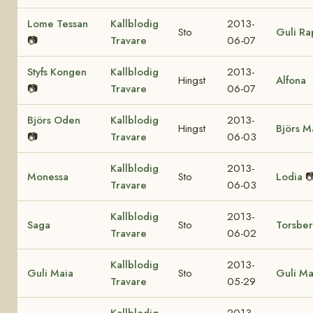
Lome Tessan
Kallblodig
2013-
Sto
Guli R
📷
Travare
06-07
Styfs Kongen
Kallblodig
2013-
Hingst
Alfona
📷
Travare
06-07
Björs Oden
Kallblodig
2013-
Hingst
Björs M
📷
Travare
06-03
Kallblodig
2013-
Monessa
Sto
Lodia

Travare
06-03
Kallblodig
2013-
Saga
Sto
Torsbe
Travare
06-02
Kallblodig
2013-
Guli Maia
Sto
Guli Ma
Travare
05-29
Kallblodig
2013-