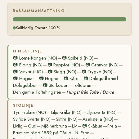
RASSAMMANSÄTTNING
Kallblodig Travare 100 %
HINGSTLINJE
📷
Lome Kongen (NO)
📷
Spikeld (NO)
—
—
📷
Elding (NO)
📷
Rappfot (NO)
📷
Granvar (NO)
—
—
—
📷
Vinvar (NO)
📷
Stegg (NO)
📷
Trygve (NO)
—
—
—
📷
Högnar
📷
Högne
📷
Kåre
📷
Dalegudbrand
—
—
—
—
Dölegubben
📷
Sterkoder
Toftebrun
—
—
—
Den gamle Toftehingsten
Hingst från Tofte i Dovre
—
STOLINJE
Tyri Frökna (NO)
Lilje Kråka (NO)
Liljesvarta (NO)
—
—
—
Sylfide Svarta (NO)
Sintra (NO)
Asakstella (NO)
—
—
—
Livlig
Guri
Mjölnerbruna
Liv
📷
Skåbua
Freia
—
—
—
—
—
—
Brunt sto född 1852 på Tårud i N. Fron
—