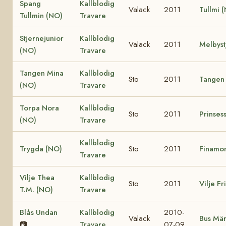
Spang
Kallblodig
Valack
2011
Tullmi 
Tullmin (NO)
Travare
Stjernejunior
Kallblodig
Valack
2011
Melbyst
(NO)
Travare
Tangen Mina
Kallblodig
Sto
2011
Tangen 
(NO)
Travare
Torpa Nora
Kallblodig
Sto
2011
Prinses
(NO)
Travare
Kallblodig
Trygda (NO)
Sto
2011
Finamo
Travare
Vilje Thea
Kallblodig
Sto
2011
Vilje F
T.M. (NO)
Travare
Blås Undan
Kallblodig
2010-
Valack
Bus Mär
📷
Travare
07-09