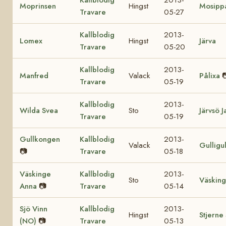
Moprinsen
Hingst
Mosipp
Travare
05-27
Kallblodig
2013-
Lomex
Hingst
Järva
Travare
05-20
Kallblodig
2013-
Manfred
Valack
Pålixa

Travare
05-19
Kallblodig
2013-
Wilda Svea
Sto
Järvsö 
Travare
05-19
Gullkongen
Kallblodig
2013-
Valack
Gulligu
📷
Travare
05-18
Väskinge
Kallblodig
2013-
Sto
Väsking
Anna
📷
Travare
05-14
Sjö Vinn
Kallblodig
2013-
Hingst
Stjerne
(NO)
📷
Travare
05-13