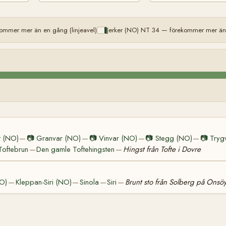
mmer mer än en gång (linjeavel)
Jerker (NO) NT 34 — förekommer mer än 
t (NO)
📷
Granvar (NO)
📷
Vinvar (NO)
📷
Stegg (NO)
📷
Tryg
—
—
—
—
Toftebrun
Den gamle Toftehingsten
Hingst från Tofte i Dovre
—
—
NO)
Kleppan-Siri (NO)
Sinola
Siri
Brunt sto från Solberg på Onsö
—
—
—
—