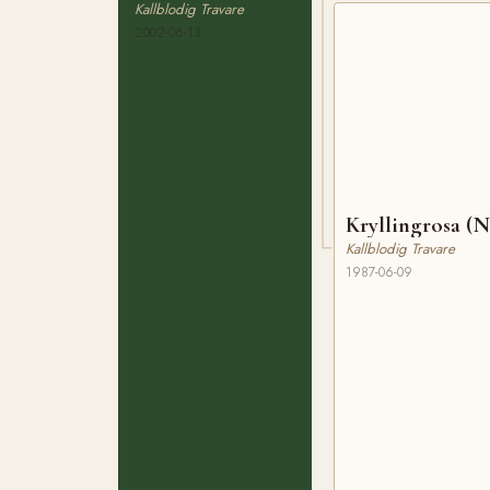
Kallblodig Travare
2002-06-13
Kryllingrosa (
Kallblodig Travare
1987-06-09