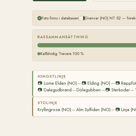
Foto finns i databasen
Granvar (NO) NT 52 — föreko
RASSAMMANSÄTTNING
Kallblodig Travare 100 %
HINGSTLINJE
📷
Lome Elden (NO)
📷
Elding (NO)
📷
Rappfo
—
—
📷
Dalegudbrand
Dölegubben
📷
Sterkoder
—
—
—
STOLINJE
Kryllingrosa (NO)
Alm Sylfiden (NO)
📷
Linja (
—
—