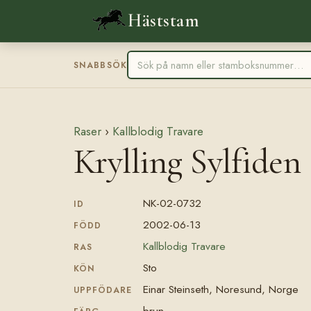
Häststam
SNABBSÖK
Raser
›
Kallblodig Travare
Krylling Sylfide
NK-02-0732
ID
2002-06-13
FÖDD
Kallblodig Travare
RAS
Sto
KÖN
Einar Steinseth, Noresund, Norge
UPPFÖDARE
brun