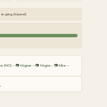
en gång (linjeavel)
ve (NO)
📷
Högnar
📷
Högne
📷
Kåre
—
—
—
—
y