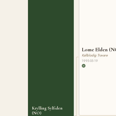
Lome Elden (N
Kallblodig Travare
1995-05-19
Krylling Sylfiden
(NO)