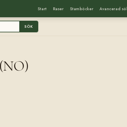
Start
Raser
Stamböcker
Avancerad sö
SÖK
n (NO)