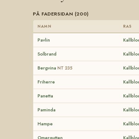
PÅ FADERSIDAN (200)
NAMN
RAS
Pavlin
Kallblo
Solbrand
Kallblo
Bergvina
Kallblo
NT 235
Friherre
Kallblo
Panetta
Kallblo
Paminda
Kallblo
Hampe
Kallblo
Omergutten
Kallblo