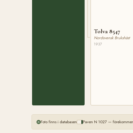
Tolva 8547
Nordsvensk Brukshäst
1937
Foto finns i databasen
Paven N 1027 — förekommer m