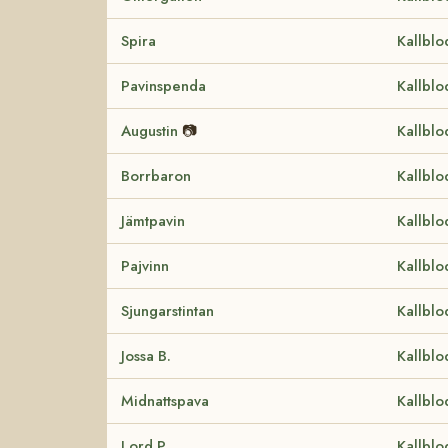
Spira
Kallblo
Pavinspenda
Kallblo
Augustin
📷
Kallblo
Borrbaron
Kallblo
Jämtpavin
Kallblo
Pajvinn
Kallblo
Sjungarstintan
Kallblo
Jossa B.
Kallblo
Midnattspava
Kallblo
Lord P.
Kallblo