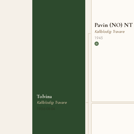
Pavin (NO) NT 
Kallblodig Travare
1945
Tolvina
Kallblodig Travare
1956-08-04