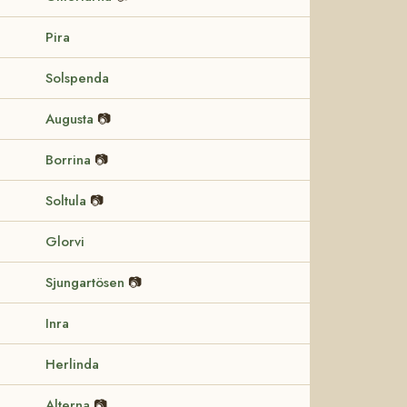
Pira
Solspenda
Augusta
📷
Borrina
📷
Soltula
📷
Glorvi
Sjungartösen
📷
Inra
Herlinda
Alterna
📷