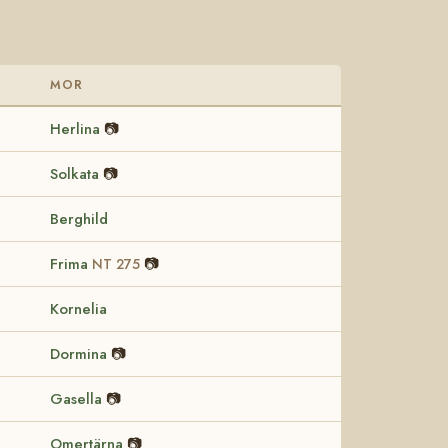
MOR
Herlina
📷
Solkata
📷
Berghild
Frima
📷
NT 275
Kornelia
Dormina
📷
Gasella
📷
Omertärna
📷