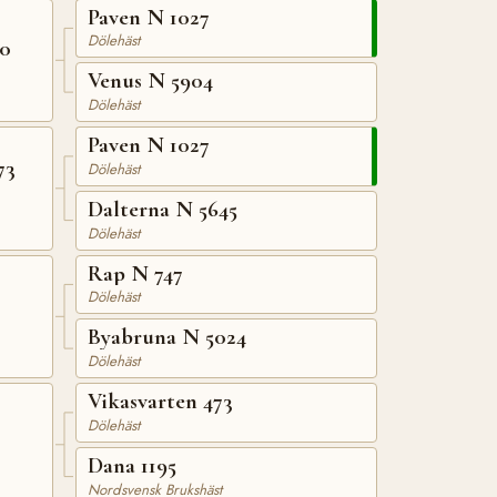
Paven N 1027
Dölehäst
70
Venus N 5904
Dölehäst
Paven N 1027
73
Dölehäst
Dalterna N 5645
Dölehäst
Rap N 747
Dölehäst
Byabruna N 5024
Dölehäst
Vikasvarten 473
Dölehäst
Dana 1195
Nordsvensk Brukshäst