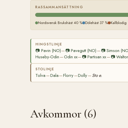
RASSAMMANSÄTTNING
Nordsvensk Brukshäst 40 %
Dölehäst 37 %
Kallblodig
HINGSTLINJE
📷
Pavin (NO)
📷
Pavegutt (NO)
📷
Simson (NO
—
—
Huseby-Odin
Odin xx
📷
Partisan xx
📷
Walton
—
—
—
STOLINJE
Tolva
Dala
Florry
Dolly
Sto e.
—
—
—
—
Avkommor (6)