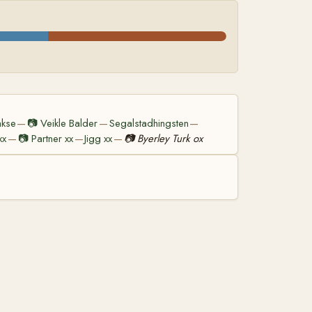
akse
📷
Veikle Balder
Segalstadhingsten
—
—
—
xx
📷
Partner xx
Jigg xx
📷
Byerley Turk ox
—
—
—