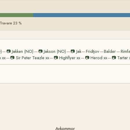
 Travare 23 %
)
📷
Jakken (NO)
📷
Jakson (NO)
📷
Jak
Fridtjov
Balder
Rimf
—
—
—
—
—
—
 xx
📷
Sir Peter Teazle xx
📷
Highflyer xx
📷
Herod xx
📷
Tartar 
—
—
—
—
Avkommor