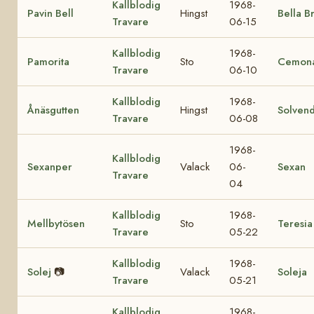
Kallblodig
1968-
Pavin Bell
Hingst
Bella B
Travare
06-15
Kallblodig
1968-
Pamorita
Sto
Cemon
Travare
06-10
Kallblodig
1968-
Ånäsgutten
Hingst
Solvend
Travare
06-08
1968-
Kallblodig
Sexanper
Valack
06-
Sexan
Travare
04
Kallblodig
1968-
Mellbytösen
Sto
Teresia
Travare
05-22
Kallblodig
1968-
Solej
📷
Valack
Soleja
Travare
05-21
Kallblodig
1968-