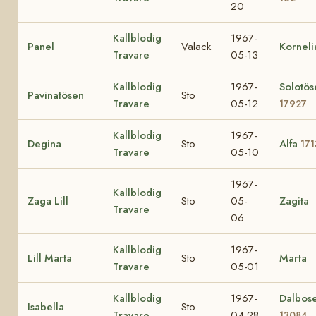
20
Kallblodig
1967-
Panel
Valack
Korneli
Travare
05-13
Kallblodig
1967-
Solotös
Pavinatösen
Sto
Travare
05-12
17927
Kallblodig
1967-
Degina
Sto
Alfa
171
Travare
05-10
1967-
Kallblodig
Zaga Lill
Sto
05-
Zagita
Travare
06
Kallblodig
1967-
Lill Marta
Sto
Marta
Travare
05-01
Kallblodig
1967-
Dalbos
Isabella
Sto
Travare
04-28
13084