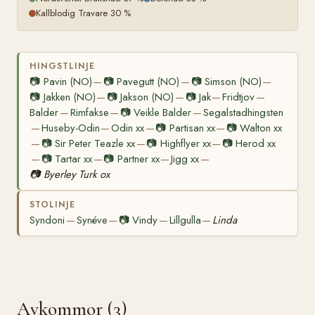
Kallblodig Travare 30 %
HINGSTLINJE
📷
Pavin (NO)
📷
Pavegutt (NO)
📷
Simson (NO)
—
—
—
📷
Jakken (NO)
📷
Jakson (NO)
📷
Jak
Fridtjov
—
—
—
—
Balder
Rimfakse
📷
Veikle Balder
Segalstadhingsten
—
—
—
Huseby-Odin
Odin xx
📷
Partisan xx
📷
Walton xx
—
—
—
—
📷
Sir Peter Teazle xx
📷
Highflyer xx
📷
Herod xx
—
—
—
📷
Tartar xx
📷
Partner xx
Jigg xx
—
—
—
—
📷
Byerley Turk ox
STOLINJE
Syndoni
Synéve
📷
Vindy
Lillgulla
Linda
—
—
—
—
Avkommor (3)