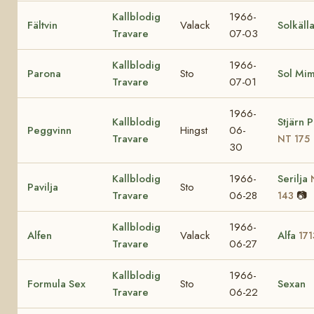
Kallblodig
1966-
Fältvin
Valack
Solkäll
Travare
07-03
Kallblodig
1966-
Parona
Sto
Sol Mi
Travare
07-01
1966-
Kallblodig
Stjärn 
Peggvinn
Hingst
06-
Travare
NT 175
30
Kallblodig
1966-
Serilja
Pavilja
Sto
Travare
06-28
📷
143
Kallblodig
1966-
Alfen
Valack
Alfa
171
Travare
06-27
Kallblodig
1966-
Formula Sex
Sto
Sexan
Travare
06-22