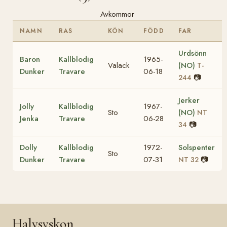
Avkommor
NAMN
RAS
KÖN
FÖDD
FAR
Urdsönn
Baron
Kallblodig
1965-
Valack
(NO)
T-
Dunker
Travare
06-18
📷
244
Jerker
Jolly
Kallblodig
1967-
Sto
(NO)
NT
Jenka
Travare
06-28
📷
34
Dolly
Kallblodig
1972-
Solspenter
Sto
Dunker
Travare
07-31
📷
NT 32
Halvsyskon