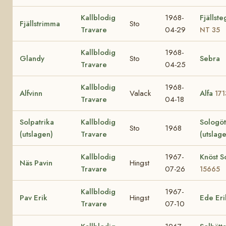
Kallblodig
1968-
Fjällst
Fjällstrimma
Sto
Travare
04-29
NT 35
Kallblodig
1968-
Glandy
Sto
Sebra
Travare
04-25
Kallblodig
1968-
Alfvinn
Valack
Alfa
171
Travare
04-18
Solpatrika
Kallblodig
Sologö
Sto
1968
(utslagen)
Travare
(utslag
Kallblodig
1967-
Knöst So
Näs Pavin
Hingst
Travare
07-26
15665
Kallblodig
1967-
Pav Erik
Hingst
Ede Eri
Travare
07-10