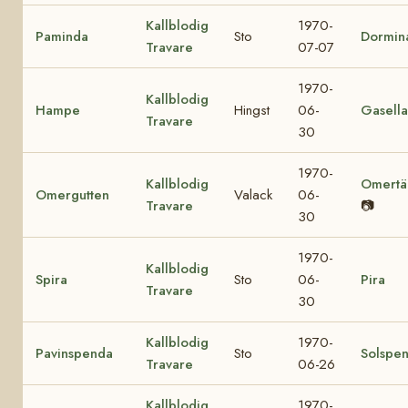
Kallblodig
1970-
Paminda
Sto
Dormin
Travare
07-07
1970-
Kallblodig
Hampe
Hingst
06-
Gasella
Travare
30
1970-
Kallblodig
Omertä
Omergutten
Valack
06-
Travare
📷
30
1970-
Kallblodig
Spira
Sto
06-
Pira
Travare
30
Kallblodig
1970-
Pavinspenda
Sto
Solspe
Travare
06-26
Kallblodig
1970-