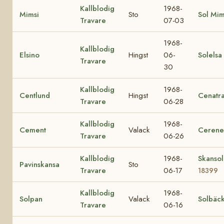
Kallblodig
1968-
Mimsi
Sto
Sol Mi
Travare
07-03
1968-
Kallblodig
Elsino
Hingst
06-
Solelsa
Travare
30
Kallblodig
1968-
Centlund
Hingst
Cenatr
Travare
06-28
Kallblodig
1968-
Cement
Valack
Cerene
Travare
06-26
Kallblodig
1968-
Skansol
Pavinskansa
Sto
Travare
06-17
18399
Kallblodig
1968-
Solpan
Valack
Solbäc
Travare
06-16