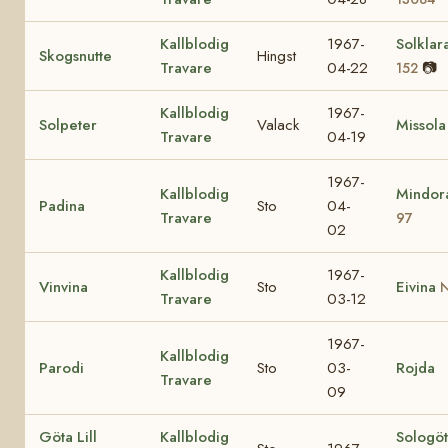
Kallblodig
1967-
Solklar
Skogsnutte
Hingst
Travare
04-22
📷
152
Kallblodig
1967-
Solpeter
Valack
Missola
Travare
04-19
1967-
Kallblodig
Mindo
Padina
Sto
04-
Travare
97
02
Kallblodig
1967-
Vinvina
Sto
Eivina
N
Travare
03-12
1967-
Kallblodig
Parodi
Sto
03-
Rojda
Travare
09
Göta Lill
Kallblodig
Sologö