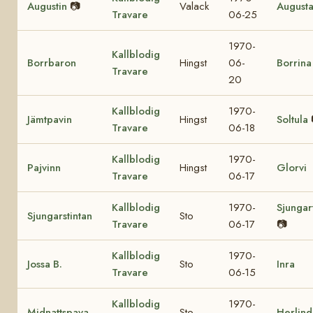
Augustin
📷
Valack
August
Travare
06-25
1970-
Kallblodig
Borrbaron
Hingst
06-
Borrina
Travare
20
Kallblodig
1970-
Jämtpavin
Hingst
Soltula
Travare
06-18
Kallblodig
1970-
Pajvinn
Hingst
Glorvi
Travare
06-17
Kallblodig
1970-
Sjungar
Sjungarstintan
Sto
Travare
06-17
📷
Kallblodig
1970-
Jossa B.
Sto
Inra
Travare
06-15
Kallblodig
1970-
Midnattspava
Sto
Herlind