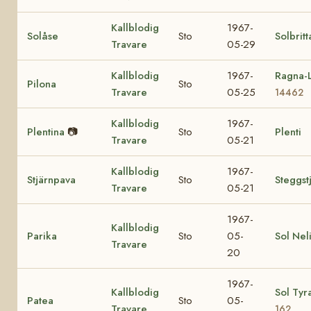
Kallblodig
1967-
Solåse
Sto
Solbritt
Travare
05-29
Kallblodig
1967-
Ragna-L
Pilona
Sto
Travare
05-25
14462
Kallblodig
1967-
Plentina
📷
Sto
Plenti
Travare
05-21
Kallblodig
1967-
Stjärnpava
Sto
Steggst
Travare
05-21
1967-
Kallblodig
Parika
Sto
05-
Sol Nel
Travare
20
1967-
Kallblodig
Sol Tyr
Patea
Sto
05-
Travare
162