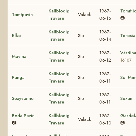
Kallblodig
1967-
Tomtfli
Tomtpavin
Valack
Travare
06-15
📷
Kallblodig
1967-
Elke
Sto
Teresia
Travare
06-14
Kallblodig
1967-
Värdin
Mavina
Sto
Travare
06-12
16107
Kallblodig
1967-
Panga
Sto
Sol Mi
Travare
06-11
Kallblodig
1967-
Sexyvonne
Sto
Sexan
Travare
06-11
Boda Pavin
Kallblodig
1967-
Gärdel
Valack
📷
Travare
06-10
📷