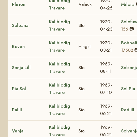
Kallblodig
1970-
Plirion
Valack
Milora
Travare
04-25
Kallblodig
1970-
Solofu
Solpana
Sto
Travare
04-23
📷
156
Kallblodig
1970-
Bobbel
Boven
Hingst
Travare
03-21

17502
Kallblodig
1969-
Sonja Lill
Sto
Solsonj
Travare
08-11
Kallblodig
1969-
Pia Sol
Sto
Sol Pia
Travare
07-10
Kallblodig
1969-
Palill
Sto
Redlill
Travare
06-21
Kallblodig
1969-
Venja
Sto
Solvenj
Travare
06-21