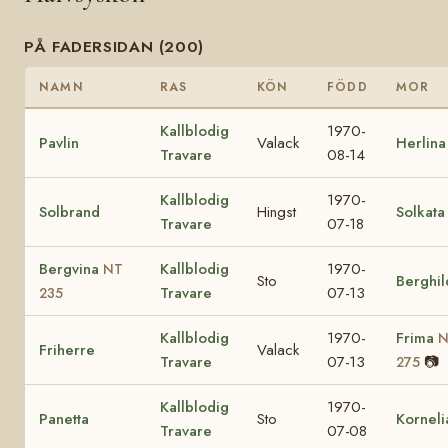
PÅ FADERSIDAN (200)
NAMN
RAS
KÖN
FÖDD
MOR
Kallblodig
1970-
Pavlin
Valack
Herlina
Travare
08-14
Kallblodig
1970-
Solbrand
Hingst
Solkata
Travare
07-18
Bergvina
Kallblodig
1970-
NT
Sto
Berghil
Travare
07-13
235
Kallblodig
1970-
Frima
N
Friherre
Valack
Travare
07-13
📷
275
Kallblodig
1970-
Panetta
Sto
Korneli
Travare
07-08