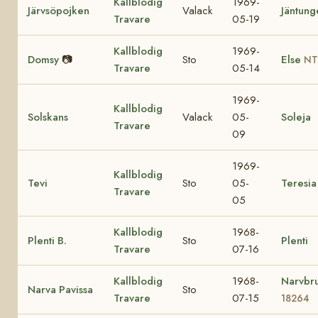
Kallblodig
1969-
Järvsöpojken
Valack
Jäntung
Travare
05-19
Kallblodig
1969-
Domsy
📷
Sto
Else
NT
Travare
05-14
1969-
Kallblodig
Solskans
Valack
05-
Soleja
Travare
09
1969-
Kallblodig
Tevi
Sto
05-
Teresia
Travare
05
Kallblodig
1968-
Plenti B.
Sto
Plenti
Travare
07-16
Kallblodig
1968-
Narvbr
Narva Pavissa
Sto
Travare
07-15
18264