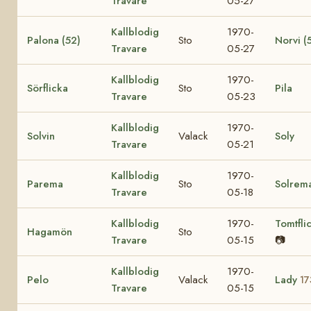
Travare
05-27
Kallblodig
1970-
Palona (52)
Sto
Norvi (
Travare
05-27
Kallblodig
1970-
Sörflicka
Sto
Pila
Travare
05-23
Kallblodig
1970-
Solvin
Valack
Soly
Travare
05-21
Kallblodig
1970-
Parema
Sto
Solrem
Travare
05-18
Kallblodig
1970-
Tomtfli
Hagamön
Sto
Travare
05-15
📷
Kallblodig
1970-
Pelo
Valack
Lady
17
Travare
05-15