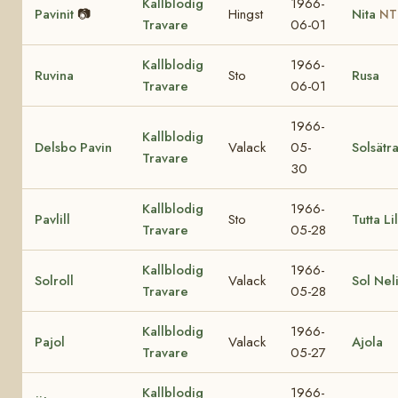
Kallblodig
1966-
Pavinit
📷
Hingst
Nita
NT
Travare
06-01
Kallblodig
1966-
Ruvina
Sto
Rusa
Travare
06-01
1966-
Kallblodig
Delsbo Pavin
Valack
05-
Solsätr
Travare
30
Kallblodig
1966-
Pavlill
Sto
Tutta Lil
Travare
05-28
Kallblodig
1966-
Solroll
Valack
Sol Nel
Travare
05-28
Kallblodig
1966-
Pajol
Valack
Ajola
Travare
05-27
Kallblodig
1966-