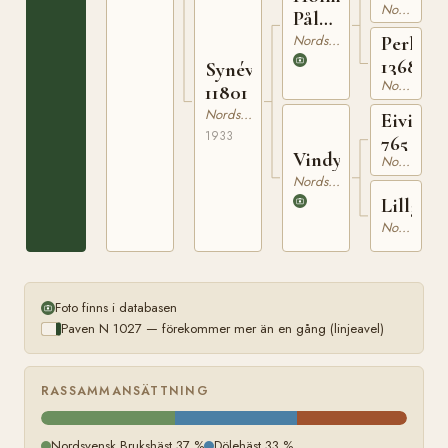
Nordsvensk Brukshäst
Pål
784
Nordsvensk Brukshäst
Perla
1368
Synéve
Nordsvensk Brukshäst
11801
Nordsvensk Brukshäst
Eivin
1933
765
Vindy
Nordsvensk Brukshäst
Nordsvensk Brukshäst
Lillgull
Nordsvensk Brukshäst
Foto finns i databasen
Paven N 1027 — förekommer mer än en gång (linjeavel)
RASSAMMANSÄTTNING
Nordsvensk Brukshäst 37 %
Dölehäst 33 %