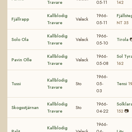
Travare
05-11
142
Kallblodig
1966-
Fjällst
Fjällrapp
Valack
Travare
05-11
NT 35
Kallblodig
1966-
Solo Ola
Valack
Tirola

Travare
05-10
Kallblodig
1966-
Sol Tyr
Pavin Olle
Valack
Travare
05-08
162
1966-
Kallblodig
Tussi
Sto
05-
Tensi
1
Travare
03
Kallblodig
1966-
Solklar
Skogsstjärnan
Sto
Travare
04-22
📷
152
1966-
Kallblodig
Palit
Valack
04-
Lity