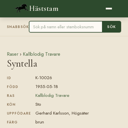
Häststam
SÖK
SNABBSÖK
Raser
›
Kallblodig Travare
Syntella
K-10026
ID
1955-05-18
FÖDD
Kallblodig Travare
RAS
Sto
KÖN
Gerhard Karlsson, Högsäter
UPPFÖDARE
brun
FÄRG