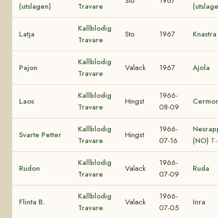
Sto
1967
(utslagen)
Travare
(utslag
Kallblodig
Latja
Sto
1967
Knastra
Travare
Kallblodig
Pajon
Valack
1967
Ajola
Travare
Kallblodig
1966-
Laos
Hingst
Cermon
Travare
08-09
Kallblodig
1966-
Nesrap
Svarte Petter
Hingst
Travare
07-16
(NO)
T-
Kallblodig
1966-
Rudon
Valack
Ruda
Travare
07-09
Kallblodig
1966-
Flinta B.
Valack
Inra
Travare
07-05