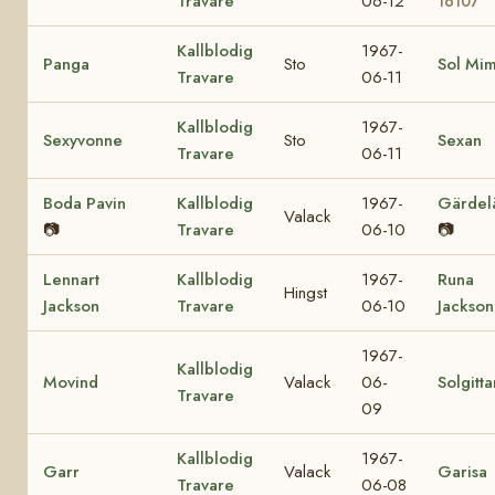
Travare
06-12
16107
Kallblodig
1967-
Panga
Sto
Sol Mi
Travare
06-11
Kallblodig
1967-
Sexyvonne
Sto
Sexan
Travare
06-11
Boda Pavin
Kallblodig
1967-
Gärdel
Valack
📷
Travare
06-10
📷
Lennart
Kallblodig
1967-
Runa
Hingst
Jackson
Travare
06-10
Jackson
1967-
Kallblodig
Movind
Valack
06-
Solgitta
Travare
09
Kallblodig
1967-
Garr
Valack
Garisa
Travare
06-08