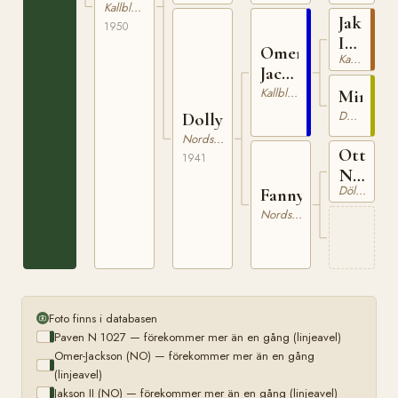
Kallblodig Travare
Jakson
1950
II
Omer-
Kallblodig Travare
(NO)
Jackson
(NO)
Kallblodig Travare
Minerv
Dölehäst
Dolly
Nordsvensk Brukshäst
Ottar
1941
N
Dölehäst
Fanny
994
Nordsvensk Brukshäst
Foto finns i databasen
Paven N 1027 — förekommer mer än en gång (linjeavel)
Omer-Jackson (NO) — förekommer mer än en gång
(linjeavel)
Jakson II (NO) — förekommer mer än en gång (linjeavel)