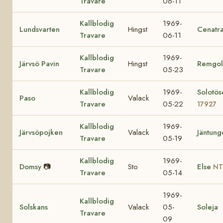
Travare
06-11
Kallblodig
1969-
Lundsvarten
Hingst
Cenatr
Travare
06-11
Kallblodig
1969-
Järvsö Pavin
Hingst
Remgol
Travare
05-23
Kallblodig
1969-
Solotös
Paso
Valack
Travare
05-22
17927
Kallblodig
1969-
Järvsöpojken
Valack
Jäntung
Travare
05-19
Kallblodig
1969-
Domsy
📷
Sto
Else
NT
Travare
05-14
1969-
Kallblodig
Solskans
Valack
05-
Soleja
Travare
09