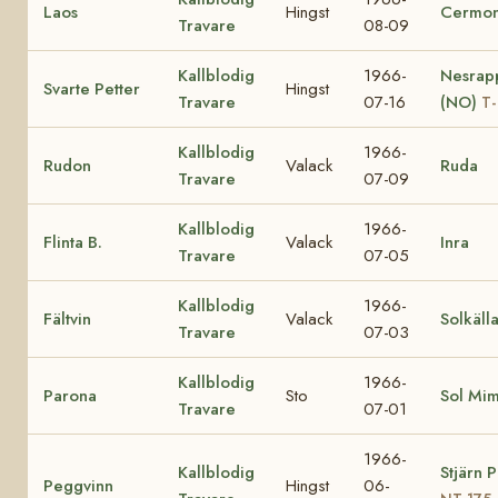
Laos
Hingst
Cermon
Travare
08-09
Kallblodig
1966-
Nesrap
Svarte Petter
Hingst
Travare
07-16
(NO)
T-
Kallblodig
1966-
Rudon
Valack
Ruda
Travare
07-09
Kallblodig
1966-
Flinta B.
Valack
Inra
Travare
07-05
Kallblodig
1966-
Fältvin
Valack
Solkäll
Travare
07-03
Kallblodig
1966-
Parona
Sto
Sol Mi
Travare
07-01
1966-
Kallblodig
Stjärn 
Peggvinn
Hingst
06-