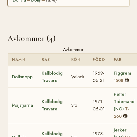
Dollvia
Dolly
Fanny
—
—
Avkommor (4)
Avkommor
NAMN
RAS
KÖN
FÖDD
FAR
Kallblodig
1969-
Figgrem
Dollsnopp
Valack
Travare
05-31
📷
1508
Petter
Kallblodig
1971-
Tidemand
Majstjärna
Sto
Travare
05-01
(NO)
T-
📷
260
Jerker
Kallblodig
1973-