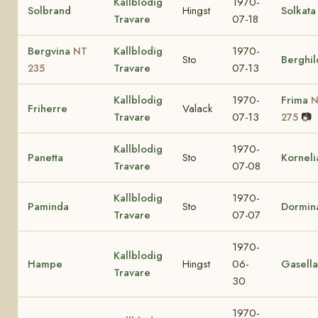
Kallblodig
1970-
Solbrand
Hingst
Solkata
Travare
07-18
Bergvina
Kallblodig
1970-
NT
Sto
Berghil
Travare
07-13
235
Kallblodig
1970-
Frima
N
Friherre
Valack
Travare
07-13
📷
275
Kallblodig
1970-
Panetta
Sto
Korneli
Travare
07-08
Kallblodig
1970-
Paminda
Sto
Dormin
Travare
07-07
1970-
Kallblodig
Hampe
Hingst
06-
Gasella
Travare
30
1970-