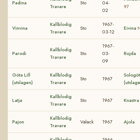
Padina
Sto
04-
Travare
97
02
Kallblodig
1967-
Vinvina
Sto
Eivina
N
Travare
03-12
1967-
Kallblodig
Parodi
Sto
03-
Rojda
Travare
09
Göta Lill
Kallblodig
Sologö
Sto
1967
(utslagen)
Travare
(utslag
Kallblodig
Latja
Sto
1967
Knastra
Travare
Kallblodig
Pajon
Valack
1967
Ajola
Travare
Kallblodig
1966-