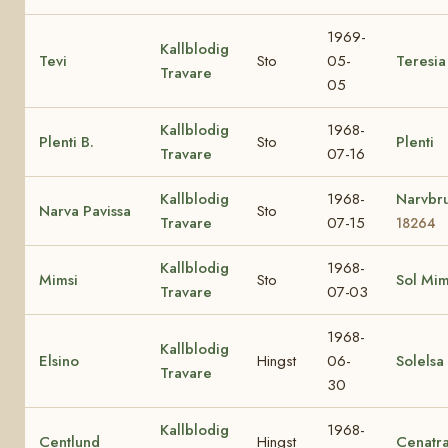
1969-
Kallblodig
Tevi
Sto
05-
Teresia
Travare
05
Kallblodig
1968-
Plenti B.
Sto
Plenti
Travare
07-16
Kallblodig
1968-
Narvbr
Narva Pavissa
Sto
Travare
07-15
18264
Kallblodig
1968-
Mimsi
Sto
Sol Mi
Travare
07-03
1968-
Kallblodig
Elsino
Hingst
06-
Solelsa
Travare
30
Kallblodig
1968-
Centlund
Hingst
Cenatr