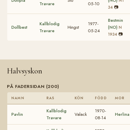
Dollpia
Sto
(NO)
NT
Travare
05-10
📷
34
Bestmin
Kallblodig
1977-
Dollbest
Hingst
(NO)
N
Travare
05-24
📷
1934
Halvsyskon
PÅ FADERSIDAN (200)
NAMN
RAS
KÖN
FÖDD
MOR
Kallblodig
1970-
Pavlin
Valack
Herlina
Travare
08-14