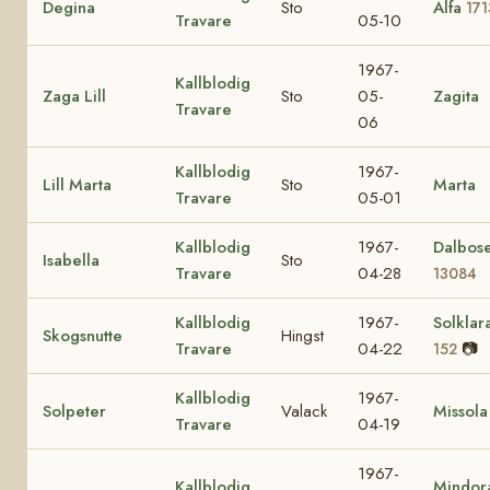
Degina
Sto
Alfa
171
Travare
05-10
1967-
Kallblodig
Zaga Lill
Sto
05-
Zagita
Travare
06
Kallblodig
1967-
Lill Marta
Sto
Marta
Travare
05-01
Kallblodig
1967-
Dalbos
Isabella
Sto
Travare
04-28
13084
Kallblodig
1967-
Solklar
Skogsnutte
Hingst
Travare
04-22
📷
152
Kallblodig
1967-
Solpeter
Valack
Missola
Travare
04-19
1967-
Kallblodig
Mindo