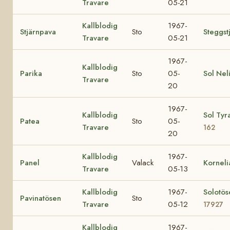
Travare
05-21
Kallblodig
1967-
Stjärnpava
Sto
Steggst
Travare
05-21
1967-
Kallblodig
Parika
Sto
05-
Sol Nel
Travare
20
1967-
Kallblodig
Sol Tyr
Patea
Sto
05-
Travare
162
20
Kallblodig
1967-
Panel
Valack
Korneli
Travare
05-13
Kallblodig
1967-
Solotös
Pavinatösen
Sto
Travare
05-12
17927
Kallblodig
1967-