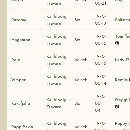
Travare
05-21
Kallblodig
1970-
Parema
Sto
Solrem
Travare
05-18
Kallblodig
1970-
Tomtfli
Hagamön
Sto
Travare
05-15
📷
Kallblodig
1970-
Pelo
Valack
Lady
17
Travare
05-15
Kallblodig
1970-
Vimper
Valack
Remlis
Travare
05-14
1970-
Kallblodig
Steggfjä
Kavafjälla
Sto
05-
Travare
📷
04
Kallblodig
1970-
Rappy 
Rapp Pavin
Valack