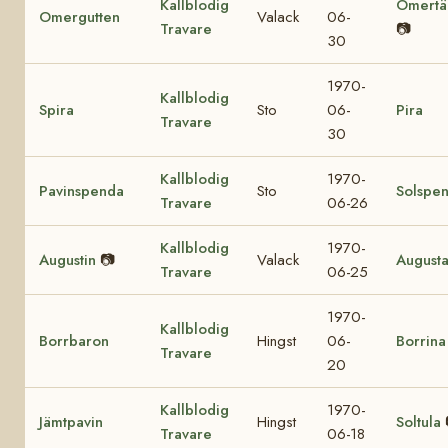
Kallblodig
Omertä
Omergutten
Valack
06-
Travare
📷
30
1970-
Kallblodig
Spira
Sto
06-
Pira
Travare
30
Kallblodig
1970-
Pavinspenda
Sto
Solspe
Travare
06-26
Kallblodig
1970-
Augustin
📷
Valack
August
Travare
06-25
1970-
Kallblodig
Borrbaron
Hingst
06-
Borrina
Travare
20
Kallblodig
1970-
Jämtpavin
Hingst
Soltula
Travare
06-18