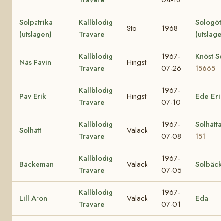
Travare
04-18
Solpatrika
Kallblodig
Sologö
Sto
1968
(utslagen)
Travare
(utslag
Kallblodig
1967-
Knöst So
Näs Pavin
Hingst
Travare
07-26
15665
Kallblodig
1967-
Pav Erik
Hingst
Ede Eri
Travare
07-10
Kallblodig
1967-
Solhätt
Solhätt
Valack
Travare
07-08
151
Kallblodig
1967-
Bäckeman
Valack
Solbäc
Travare
07-05
Kallblodig
1967-
Lill Aron
Valack
Eda
Travare
07-01