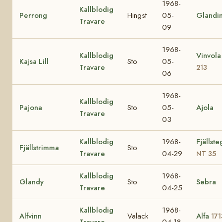
1968-
Kallblodig
Perrong
Hingst
05-
Glandi
Travare
09
1968-
Kallblodig
Vinvol
Kajsa Lill
Sto
05-
Travare
213
06
1968-
Kallblodig
Pajona
Sto
05-
Ajola
Travare
03
Kallblodig
1968-
Fjällst
Fjällstrimma
Sto
Travare
04-29
NT 35
Kallblodig
1968-
Glandy
Sto
Sebra
Travare
04-25
Kallblodig
1968-
Alfvinn
Valack
Alfa
171