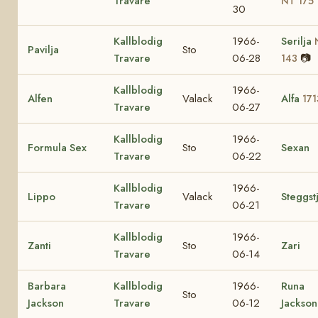
Travare
NT 175
30
Kallblodig
1966-
Serilja
Pavilja
Sto
Travare
06-28
📷
143
Kallblodig
1966-
Alfen
Valack
Alfa
171
Travare
06-27
Kallblodig
1966-
Formula Sex
Sto
Sexan
Travare
06-22
Kallblodig
1966-
Lippo
Valack
Steggst
Travare
06-21
Kallblodig
1966-
Zanti
Sto
Zari
Travare
06-14
Barbara
Kallblodig
1966-
Runa
Sto
Jackson
Travare
06-12
Jackson