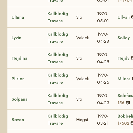
Travare
05-01
T- 1704
Kallblodig
1970-
Ultima
Sto
Ullvali
Travare
05-01
Kallblodig
1970-
Lyvin
Valack
Solldy
Travare
04-28
Kallblodig
1970-
Hejdina
Sto
Hejdy

Travare
04-25
Kallblodig
1970-
Plirion
Valack
Milora
Travare
04-25
Kallblodig
1970-
Solofu
Solpana
Sto
Travare
04-23
📷
156
Kallblodig
1970-
Bobbel
Boven
Hingst
Travare
03-21

17502