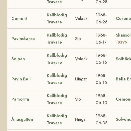
Travare
06-28
Kallblodig
1968-
Cement
Valack
Cerene
Travare
06-26
Kallblodig
1968-
Skansol
Pavinskansa
Sto
Travare
06-17
18399
Kallblodig
1968-
Solpan
Valack
Solbäc
Travare
06-16
Kallblodig
1968-
Pavin Bell
Hingst
Bella B
Travare
06-15
Kallblodig
1968-
Pamorita
Sto
Cemon
Travare
06-10
Kallblodig
1968-
Ånäsgutten
Hingst
Solvend
Travare
06-08