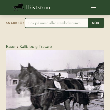
Häststam
SÖK
SNABBSÖK
Raser
›
Kallblodig Travare