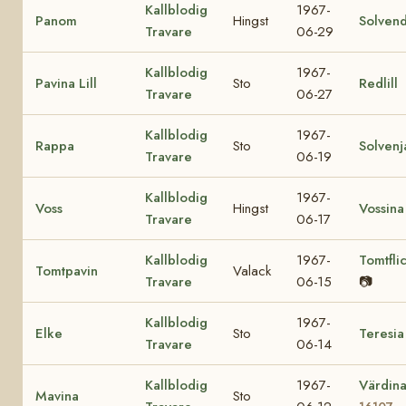
Kallblodig
1967-
Panom
Hingst
Solvend
Travare
06-29
Kallblodig
1967-
Pavina Lill
Sto
Redlill
Travare
06-27
Kallblodig
1967-
Rappa
Sto
Solvenj
Travare
06-19
Kallblodig
1967-
Voss
Hingst
Vossina
Travare
06-17
Kallblodig
1967-
Tomtfli
Tomtpavin
Valack
Travare
06-15
📷
Kallblodig
1967-
Elke
Sto
Teresia
Travare
06-14
Kallblodig
1967-
Värdin
Mavina
Sto