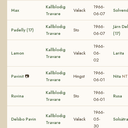
Kallblodig
1966-
Max
Valack
Solvend
Travare
06-07
Kallblodig
1966-
Järn Del
Padelly (17)
Sto
Travare
06-07
(17)
1966-
Kallblodig
Lamon
Valack
06-
Larita
Travare
02
Kallblodig
1966-
Pavinit
📷
Hingst
Nita
NT
Travare
06-01
Kallblodig
1966-
Ruvina
Sto
Rusa
Travare
06-01
1966-
Kallblodig
Delsbo Pavin
Valack
05-
Solsätr
Travare
30