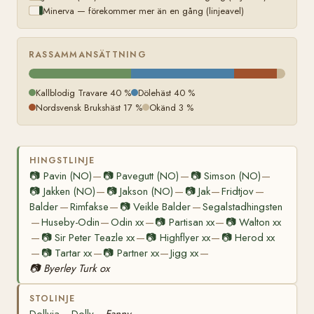
Minerva — förekommer mer än en gång (linjeavel)
RASSAMMANSÄTTNING
Kallblodig Travare 40 %
Dölehäst 40 %
Nordsvensk Brukshäst 17 %
Okänd 3 %
HINGSTLINJE
📷
Pavin (NO)
📷
Pavegutt (NO)
📷
Simson (NO)
—
—
—
📷
Jakken (NO)
📷
Jakson (NO)
📷
Jak
Fridtjov
—
—
—
—
Balder
Rimfakse
📷
Veikle Balder
Segalstadhingsten
—
—
—
Huseby-Odin
Odin xx
📷
Partisan xx
📷
Walton xx
—
—
—
—
📷
Sir Peter Teazle xx
📷
Highflyer xx
📷
Herod xx
—
—
—
📷
Tartar xx
📷
Partner xx
Jigg xx
—
—
—
—
📷
Byerley Turk ox
STOLINJE