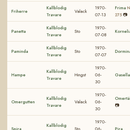
Kallblodig
1970-
Frima
N
Friherre
Valack
Travare
07-13
📷
275
Kallblodig
1970-
Panetta
Sto
Korneli
Travare
07-08
Kallblodig
1970-
Paminda
Sto
Dormin
Travare
07-07
1970-
Kallblodig
Hampe
Hingst
06-
Gasella
Travare
30
1970-
Kallblodig
Omertä
Omergutten
Valack
06-
Travare
📷
30
1970-
Kallblodig
Spira
Sto
06-
Pira