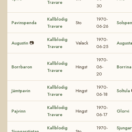
Travare
30
Kallblodig
1970-
Pavinspenda
Sto
Solspe
Travare
06-26
Kallblodig
1970-
Augustin
📷
Valack
August
Travare
06-25
1970-
Kallblodig
Borrbaron
Hingst
06-
Borrina
Travare
20
Kallblodig
1970-
Jämtpavin
Hingst
Soltula
Travare
06-18
Kallblodig
1970-
Pajvinn
Hingst
Glorvi
Travare
06-17
Kallblodig
1970-
Sjungar
Sjungarstintan
Sto