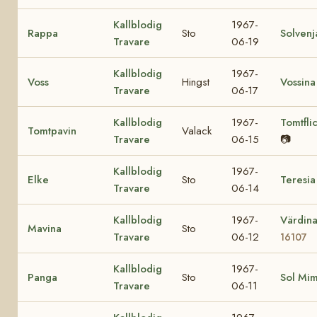
Kallblodig
1967-
Rappa
Sto
Solvenj
Travare
06-19
Kallblodig
1967-
Voss
Hingst
Vossina
Travare
06-17
Kallblodig
1967-
Tomtfli
Tomtpavin
Valack
Travare
06-15
📷
Kallblodig
1967-
Elke
Sto
Teresia
Travare
06-14
Kallblodig
1967-
Värdin
Mavina
Sto
Travare
06-12
16107
Kallblodig
1967-
Panga
Sto
Sol Mi
Travare
06-11