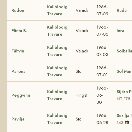
Kallblodig
1966-
Rudon
Valack
Ruda
Travare
07-09
Kallblodig
1966-
Flinta B.
Valack
Inra
Travare
07-05
Kallblodig
1966-
Fältvin
Valack
Solkäll
Travare
07-03
Kallblodig
1966-
Parona
Sto
Sol Mi
Travare
07-01
1966-
Kallblodig
Stjärn 
Peggvinn
Hingst
06-
Travare
NT 175
30
Kallblodig
1966-
Serilja
Pavilja
Sto
Travare
06-28
📷
143