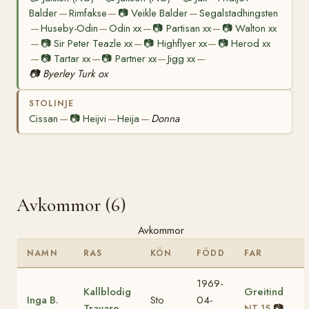
Balder
Rimfakse
📷
Veikle Balder
Segalstadhingsten
—
—
—
Huseby-Odin
Odin xx
📷
Partisan xx
📷
Walton xx
—
—
—
—
📷
Sir Peter Teazle xx
📷
Highflyer xx
📷
Herod xx
—
—
—
📷
Tartar xx
📷
Partner xx
Jigg xx
—
—
—
—
📷
Byerley Turk ox
STOLINJE
Cissan
📷
Heijvi
Heija
Donna
—
—
—
Avkommor (6)
Avkommor
NAMN
RAS
KÖN
FÖDD
FAR
1969-
Kallblodig
Greitind
Inga B.
Sto
04-
Travare
📷
NT 15