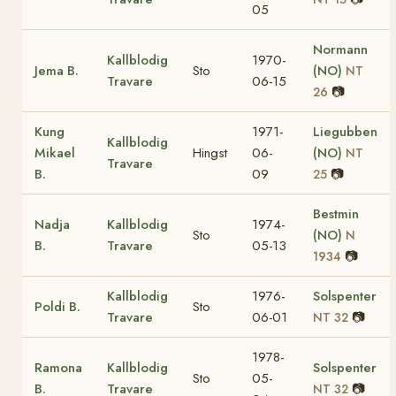
05
Normann
Kallblodig
1970-
Jema B.
Sto
(NO)
NT
Travare
06-15
📷
26
Kung
1971-
Liegubben
Kallblodig
Mikael
Hingst
06-
(NO)
NT
Travare
B.
09
📷
25
Bestmin
Nadja
Kallblodig
1974-
Sto
(NO)
N
B.
Travare
05-13
📷
1934
Kallblodig
1976-
Solspenter
Poldi B.
Sto
Travare
06-01
📷
NT 32
1978-
Ramona
Kallblodig
Solspenter
Sto
05-
B.
Travare
📷
NT 32