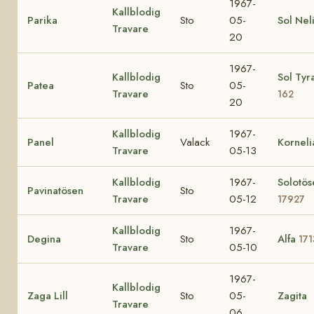
1967-
Kallblodig
Parika
Sto
05-
Sol Nel
Travare
20
1967-
Kallblodig
Sol Tyr
Patea
Sto
05-
Travare
162
20
Kallblodig
1967-
Panel
Valack
Korneli
Travare
05-13
Kallblodig
1967-
Solotös
Pavinatösen
Sto
Travare
05-12
17927
Kallblodig
1967-
Degina
Sto
Alfa
171
Travare
05-10
1967-
Kallblodig
Zaga Lill
Sto
05-
Zagita
Travare
06