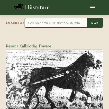
Häststam
SÖK
SNABBSÖK
Raser
›
Kallblodig Travare