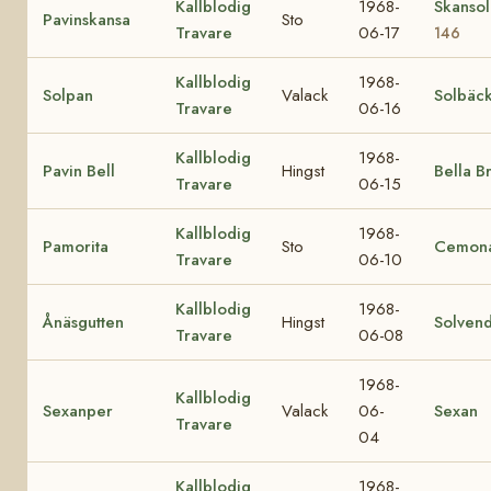
Kallblodig
1968-
Skanso
Pavinskansa
Sto
Travare
06-17
146
Kallblodig
1968-
Solpan
Valack
Solbäc
Travare
06-16
Kallblodig
1968-
Pavin Bell
Hingst
Bella B
Travare
06-15
Kallblodig
1968-
Pamorita
Sto
Cemon
Travare
06-10
Kallblodig
1968-
Ånäsgutten
Hingst
Solvend
Travare
06-08
1968-
Kallblodig
Sexanper
Valack
06-
Sexan
Travare
04
Kallblodig
1968-