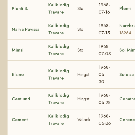
Kallblodig
1968-
Plenti B.
Sto
Plenti
Travare
07-16
Kallblodig
1968-
Narvbr
Narva Pavissa
Sto
Travare
07-15
18264
Kallblodig
1968-
Mimsi
Sto
Sol Mi
Travare
07-03
1968-
Kallblodig
Elsino
Hingst
06-
Solelsa
Travare
30
Kallblodig
1968-
Centlund
Hingst
Cenatr
Travare
06-28
Kallblodig
1968-
Cement
Valack
Cerene
Travare
06-26