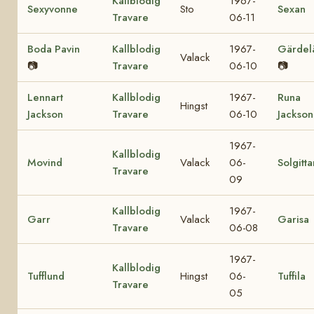
Kallblodig
1967-
Sexyvonne
Sto
Sexan
Travare
06-11
Boda Pavin
Kallblodig
1967-
Gärdel
Valack
📷
Travare
06-10
📷
Lennart
Kallblodig
1967-
Runa
Hingst
Jackson
Travare
06-10
Jackson
1967-
Kallblodig
Movind
Valack
06-
Solgitta
Travare
09
Kallblodig
1967-
Garr
Valack
Garisa
Travare
06-08
1967-
Kallblodig
Tufflund
Hingst
06-
Tuffila
Travare
05