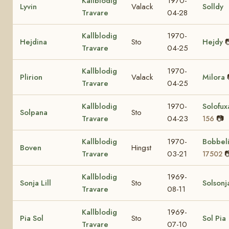
Kallblodig
1970-
Lyvin
Valack
Solldy
Travare
04-28
Kallblodig
1970-
Hejdina
Sto
Hejdy

Travare
04-25
Kallblodig
1970-
Plirion
Valack
Milora
Travare
04-25
Kallblodig
1970-
Solofu
Solpana
Sto
Travare
04-23
📷
156
Kallblodig
1970-
Bobbel
Boven
Hingst
Travare
03-21

17502
Kallblodig
1969-
Sonja Lill
Sto
Solsonj
Travare
08-11
Kallblodig
1969-
Pia Sol
Sto
Sol Pia
Travare
07-10