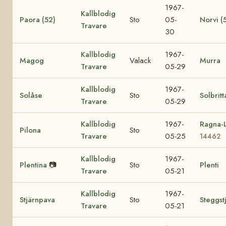
1967-
Kallblodig
Paora (52)
Sto
05-
Norvi (
Travare
30
Kallblodig
1967-
Magog
Valack
Murra
Travare
05-29
Kallblodig
1967-
Solåse
Sto
Solbritt
Travare
05-29
Kallblodig
1967-
Ragna-L
Pilona
Sto
Travare
05-25
14462
Kallblodig
1967-
Plentina
📷
Sto
Plenti
Travare
05-21
Kallblodig
1967-
Stjärnpava
Sto
Steggst
Travare
05-21