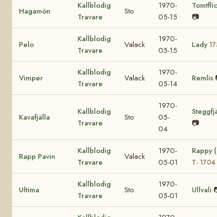
Kallblodig
1970-
Tomtfli
Hagamön
Sto
Travare
05-15
📷
Kallblodig
1970-
Pelo
Valack
Lady
17
Travare
05-15
Kallblodig
1970-
Vimper
Valack
Remlis
Travare
05-14
1970-
Kallblodig
Steggfjä
Kavafjälla
Sto
05-
Travare
📷
04
Kallblodig
1970-
Rappy 
Rapp Pavin
Valack
Travare
05-01
T- 1704
Kallblodig
1970-
Ultima
Sto
Ullvali
Travare
05-01