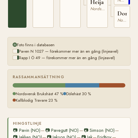
Nordsvensk Brukshäst
49
Heija
Nordsvensk Brukshäst
Donna
Nordsvensk Brukshäst
Foto finns i databasen
Paven N 1027 — förekommer mer än en gång (linjeavel)
Rapp I Ö 49 — förekommer mer än en gång (linjeavel)
RASSAMMANSÄTTNING
Nordsvensk Brukshäst 47 %
Dölehäst 30 %
Kallblodig Travare 23 %
HINGSTLINJE
📷
Pavin (NO)
📷
Pavegutt (NO)
📷
Simson (NO)
—
—
—
📷
Jakken (NO)
📷
Jakson (NO)
📷
Jak
Fridtjov
—
—
—
—