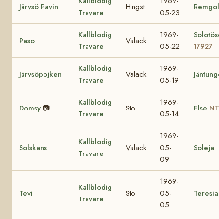
Kallblodig
1969-
Järvsö Pavin
Hingst
Remgol
Travare
05-23
Kallblodig
1969-
Solotös
Paso
Valack
Travare
05-22
17927
Kallblodig
1969-
Järvsöpojken
Valack
Jäntung
Travare
05-19
Kallblodig
1969-
Domsy
📷
Sto
Else
NT
Travare
05-14
1969-
Kallblodig
Solskans
Valack
05-
Soleja
Travare
09
1969-
Kallblodig
Tevi
Sto
05-
Teresia
Travare
05