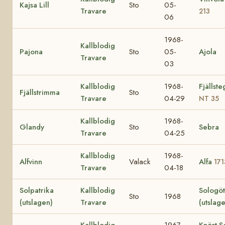
Kajsa Lill
Sto
05-
Travare
213
06
1968-
Kallblodig
Pajona
Sto
05-
Ajola
Travare
03
Kallblodig
1968-
Fjällst
Fjällstrimma
Sto
Travare
04-29
NT 35
Kallblodig
1968-
Glandy
Sto
Sebra
Travare
04-25
Kallblodig
1968-
Alfvinn
Valack
Alfa
171
Travare
04-18
Solpatrika
Kallblodig
Sologö
Sto
1968
(utslagen)
Travare
(utslag