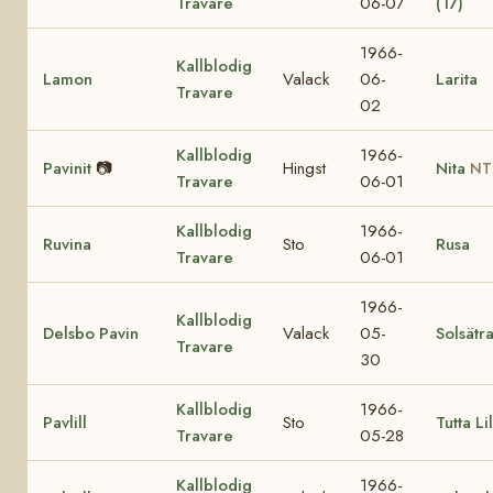
Travare
06-07
(17)
1966-
Kallblodig
Lamon
Valack
06-
Larita
Travare
02
Kallblodig
1966-
Pavinit
📷
Hingst
Nita
NT
Travare
06-01
Kallblodig
1966-
Ruvina
Sto
Rusa
Travare
06-01
1966-
Kallblodig
Delsbo Pavin
Valack
05-
Solsätr
Travare
30
Kallblodig
1966-
Pavlill
Sto
Tutta Lil
Travare
05-28
Kallblodig
1966-