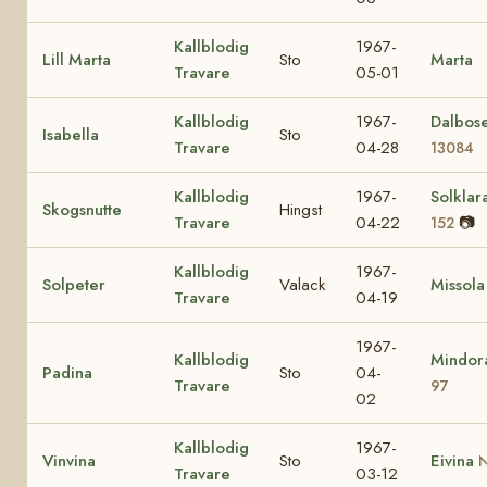
Kallblodig
1967-
Lill Marta
Sto
Marta
Travare
05-01
Kallblodig
1967-
Dalbos
Isabella
Sto
Travare
04-28
13084
Kallblodig
1967-
Solklar
Skogsnutte
Hingst
Travare
04-22
📷
152
Kallblodig
1967-
Solpeter
Valack
Missola
Travare
04-19
1967-
Kallblodig
Mindo
Padina
Sto
04-
Travare
97
02
Kallblodig
1967-
Vinvina
Sto
Eivina
N
Travare
03-12