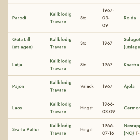
1967-
Kallblodig
Parodi
Sto
03-
Rojda
Travare
09
Göta Lill
Kallblodig
Sologö
Sto
1967
(utslagen)
Travare
(utslag
Kallblodig
Latja
Sto
1967
Knastra
Travare
Kallblodig
Pajon
Valack
1967
Ajola
Travare
Kallblodig
1966-
Laos
Hingst
Cermon
Travare
08-09
Kallblodig
1966-
Nesrap
Svarte Petter
Hingst
Travare
07-16
(NO)
T-