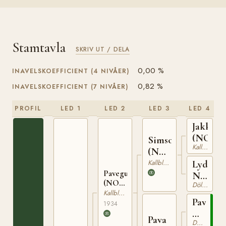
Stamtavla
SKRIV UT / DELA
0,00 %
INAVELSKOEFFICIENT (4 NIVÅER)
0,82 %
INAVELSKOEFFICIENT (7 NIVÅER)
PROFIL
LED 1
LED 2
LED 3
LED 4
Jakken
(NO)
Simson
Kallblodig Travare
(NO)
T-67
Kallblodig Travare
Lydia
Pavegutt
N
(NO)
Dölehäst
6075
T-159
Kallblodig Travare
Paven
1934
N
Pava
Dölehäst
1027