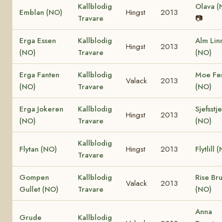
Kallblodig
Olava (
Emblan (NO)
Hingst
2013
Travare
📷
Erga Essen
Kallblodig
Alm Lin
Hingst
2013
(NO)
Travare
(NO)
Erga Fanten
Kallblodig
Moe Fe
Valack
2013
(NO)
Travare
(NO)
Erga Jokeren
Kallblodig
Sjefsstj
Hingst
2013
(NO)
Travare
(NO)
Kallblodig
Flytan (NO)
Hingst
2013
Flytlill 
Travare
Gompen
Kallblodig
Rise Br
Valack
2013
Gullet (NO)
Travare
(NO)
Anna
Grude
Kallblodig