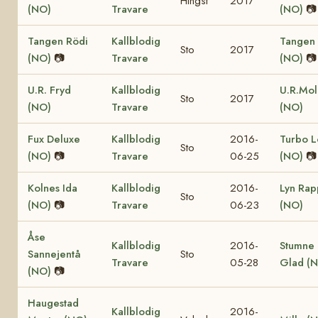
Hingst
2017
(NO)
Travare
(NO)
📷
Tangen Rödi
Kallblodig
Tangen
Sto
2017
(NO)
📷
Travare
(NO)
📷
U.R. Fryd
Kallblodig
U.R.Mol
Sto
2017
(NO)
Travare
(NO)
Fux Deluxe
Kallblodig
2016-
Turbo L
Sto
(NO)
📷
Travare
06-25
(NO)
📷
Kolnes Ida
Kallblodig
2016-
Lyn Rap
Sto
(NO)
📷
Travare
06-23
(NO)
Åse
Kallblodig
2016-
Stumne
Sannejentå
Sto
Travare
05-28
Glad (
(NO)
📷
Haugestad
Kallblodig
2016-