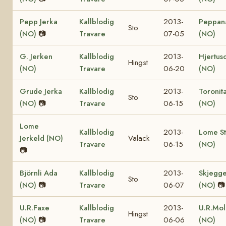
Pepp Jerka
Kallblodig
2013-
Peppan
Sto
(NO)
📷
Travare
07-05
(NO)
G. Jerken
Kallblodig
2013-
Hjertus
Hingst
(NO)
Travare
06-20
(NO)
Grude Jerka
Kallblodig
2013-
Toronit
Sto
(NO)
📷
Travare
06-15
(NO)
Lome
Kallblodig
2013-
Lome St
Jerkeld (NO)
Valack
Travare
06-15
(NO)
📷
Björnli Ada
Kallblodig
2013-
Skjegge
Sto
(NO)
📷
Travare
06-07
(NO)
📷
U.R.Faxe
Kallblodig
2013-
U.R.Mol
Hingst
(NO)
📷
Travare
06-06
(NO)