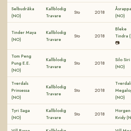
Selbudråka
Kallblodig
Åsrapp
Sto
2018
(NO)
Travare
(NO)
Bleke
Tinder Maya
Kallblodig
Sto
2018
Tindra 
(NO)
Travare
📷
Tom Peng
Kallblodig
Silo Siri
Pung E.E.
Sto
2018
Travare
(NO)
(NO)
Tverdals
Tverdal
Kallblodig
Prinsessa
Sto
2018
Megalo
Travare
(NO)
(NO)
Tyri Saga
Kallblodig
Horgen
Sto
2018
(NO)
Travare
Kvidy (
Vill Basse
Kallblodig
Vill Mo