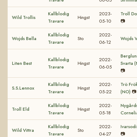
Kallblodig
2023-
Troll Do
Wild Trollis
Hingst
Travare
05-10
📷
Kallblodig
2022-
Wojds Bella
Sto
Wojds V
Travare
06-12
Berglu
Kallblodig
2022-
Liten Best
Hingst
Svarta 
Travare
06-05
📷
Kallblodig
2022-
Trö Frö
S.S.Lennox
Hingst
Travare
05-22
(NO)
📷
Kallblodig
2022-
Nygård
Troll Eld
Hingst
Travare
05-18
Corneli
Kallblodig
2022-
Ivarsod
Wild Vittra
Sto
Travare
04-27
📷