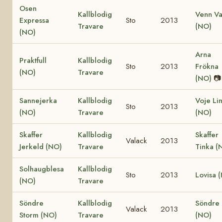
Osen
Kallblodig
Venn Va
Expressa
Sto
2013
Travare
(NO)
(NO)
Arna
Praktfull
Kallblodig
Sto
2013
Frökna
(NO)
Travare
(NO)
📷
Sannejerka
Kallblodig
Voje Li
Sto
2013
(NO)
Travare
(NO)
Skaffer
Kallblodig
Skaffer
Valack
2013
Jerkeld (NO)
Travare
Tinka (
Solhaugblesa
Kallblodig
Sto
2013
Lovisa 
(NO)
Travare
Söndre
Kallblodig
Söndre L
Valack
2013
Storm (NO)
Travare
(NO)