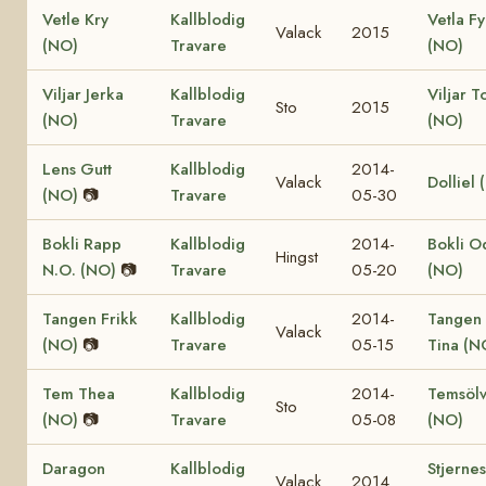
Vetle Kry
Kallblodig
Vetla F
Valack
2015
(NO)
Travare
(NO)
Viljar Jerka
Kallblodig
Viljar T
Sto
2015
(NO)
Travare
(NO)
Lens Gutt
Kallblodig
2014-
Valack
Dolliel 
(NO)
📷
Travare
05-30
Bokli Rapp
Kallblodig
2014-
Bokli O
Hingst
N.O. (NO)
📷
Travare
05-20
(NO)
Tangen Frikk
Kallblodig
2014-
Tangen
Valack
(NO)
📷
Travare
05-15
Tina (N
Tem Thea
Kallblodig
2014-
Temsöl
Sto
(NO)
📷
Travare
05-08
(NO)
Daragon
Kallblodig
Stjernes
Valack
2014