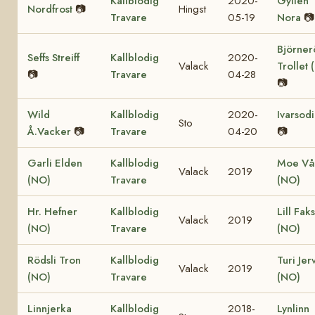
Kallblodig
2020-
Gyllen
Nordfrost
📷
Hingst
Travare
05-19
Nora
📷
Björner
Seffs Streiff
Kallblodig
2020-
Valack
Trollet 
📷
Travare
04-28
📷
Wild
Kallblodig
2020-
Ivarsod
Sto
Å.Vacker
📷
Travare
04-20
📷
Garli Elden
Kallblodig
Moe Vå
Valack
2019
(NO)
Travare
(NO)
Hr. Hefner
Kallblodig
Lill Fak
Valack
2019
(NO)
Travare
(NO)
Rödsli Tron
Kallblodig
Turi Jer
Valack
2019
(NO)
Travare
(NO)
Linnjerka
Kallblodig
2018-
Lynlinn