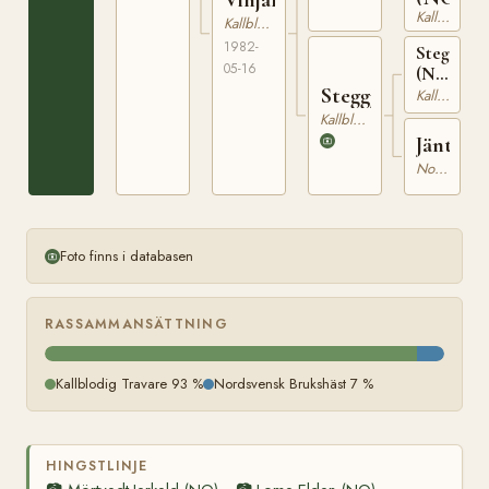
Kallblodig Travare
Kallblodig Travare
1982-
Steggbest
05-16
(NO)
Steggjänta
T-
Kallblodig Travare
233
Kallblodig Travare
Jäntun
Nordsvensk Brukshäst
Foto finns i databasen
RASSAMMANSÄTTNING
Kallblodig Travare 93 %
Nordsvensk Brukshäst 7 %
HINGSTLINJE