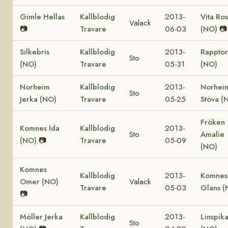
Gimle Hellas
Kallblodig
2013-
Vita Ros
Valack
📷
Travare
06-03
(NO)
📷
Silkebris
Kallblodig
2013-
Rappto
Sto
(NO)
Travare
05-31
(NO)
Norheim
Kallblodig
2013-
Norhei
Sto
Jerka (NO)
Travare
05-25
Stöva (
Fröken
Komnes Ida
Kallblodig
2013-
Sto
Amalie
(NO)
📷
Travare
05-09
(NO)
Komnes
Kallblodig
2013-
Komnes
Omer (NO)
Valack
Travare
05-03
Glans (
📷
Möller Jerka
Kallblodig
2013-
Linspik
Sto