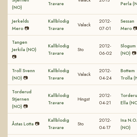
Travare
Perla (
(NO)
Jerkelds
Kallblodig
2012-
Sessan
Valack
Mero
📷
Travare
07-01
Mero

Tangen
Kallblodig
2012-
Slogum 
Jerkila (NO)
Sto
Travare
06-02
(NO)
📷
📷
Troll Svenn
Kallblodig
2012-
Bottem
Valack
(NO)
📷
Travare
04-24
Trolla 
Torderud
Kallblodig
2012-
Torder
Stjernen
Hingst
Travare
04-21
Ella (N
(NO)
📷
Kallblodig
2012-
Ina N.O
Åstas Lotta
📷
Sto
Travare
04-17
(NO)