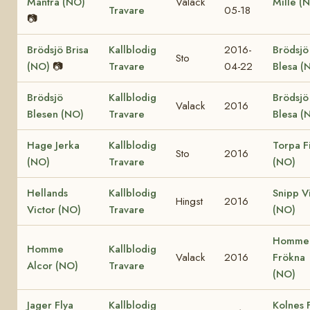
Mantra (NO)
Valack
Mille (
Travare
05-18
📷
Brödsjö Brisa
Kallblodig
2016-
Brödsjö
Sto
(NO)
📷
Travare
04-22
Blesa (
Brödsjö
Kallblodig
Brödsjö
Valack
2016
Blesen (NO)
Travare
Blesa (
Hage Jerka
Kallblodig
Torpa F
Sto
2016
(NO)
Travare
(NO)
Hellands
Kallblodig
Snipp V
Hingst
2016
Victor (NO)
Travare
(NO)
Homme
Homme
Kallblodig
Valack
2016
Frökna
Alcor (NO)
Travare
(NO)
Jager Flya
Kallblodig
Kolnes 