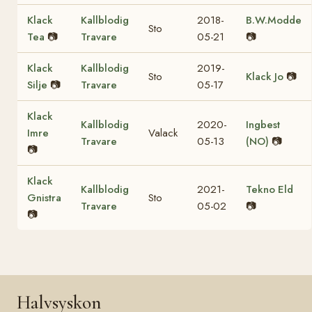
Klack
Kallblodig
2018-
B.W.Modde
Sto
Tea
📷
Travare
05-21
📷
Klack
Kallblodig
2019-
Sto
Klack Jo
📷
Silje
📷
Travare
05-17
Klack
Kallblodig
2020-
Ingbest
Imre
Valack
Travare
05-13
(NO)
📷
📷
Klack
Kallblodig
2021-
Tekno Eld
Gnistra
Sto
Travare
05-02
📷
📷
Halvsyskon