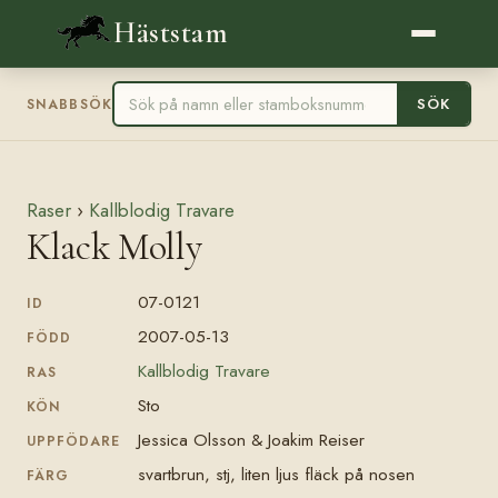
Häststam
SÖK
SNABBSÖK
Raser
›
Kallblodig Travare
Klack Molly
07-0121
ID
2007-05-13
FÖDD
Kallblodig Travare
RAS
Sto
KÖN
Jessica Olsson & Joakim Reiser
UPPFÖDARE
svartbrun, stj, liten ljus fläck på nosen
FÄRG