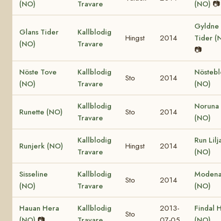
(NO)
Travare
(NO)
📷
Gyldne
Glans Tider
Kallblodig
Hingst
2014
Tider (
(NO)
Travare
📷
Nöste Tove
Kallblodig
Nöstebl
Sto
2014
(NO)
Travare
(NO)
Kallblodig
Noruna
Runette (NO)
Sto
2014
Travare
(NO)
Kallblodig
Run Lilj
Runjerk (NO)
Hingst
2014
Travare
(NO)
Sisseline
Kallblodig
Moden
Sto
2014
(NO)
Travare
(NO)
Hauan Hera
Kallblodig
2013-
Findal 
Sto
(NO)
📷
Travare
07-05
(NO)