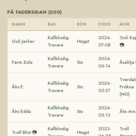
PÅ FADERSIDAN (200)
NAMN
RAS
KÖN
FÖDD
MOR
Kallblodig
2024-
Guli Ka
Guli Jerker
Hingst
Travare
07-08
📷
Kallblodig
2024-
Farm Zola
Sto
Åsalilja
Travare
06-14
Tverdal
Kallblodig
2024-
Åhs E.
Sto
Frökna
Travare
05-21
(NO)
Kallblodig
2024-
Åhs Edda
Sto
Åhs Arn
Travare
05-13
Kallblodig
2023-
Troll
Troll Blixt
📷
Hingst
Travare
06-05
Strimma