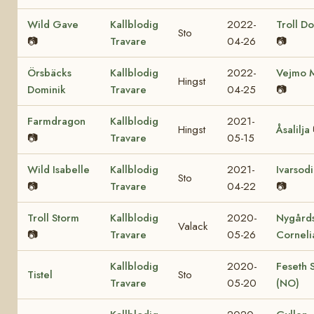
Wild Gave
Kallblodig
2022-
Troll Do
Sto
📷
Travare
04-26
📷
Örsbäcks
Kallblodig
2022-
Vejmo 
Hingst
Dominik
Travare
04-25
📷
Farmdragon
Kallblodig
2021-
Hingst
Åsalilja
📷
Travare
05-15
Wild Isabelle
Kallblodig
2021-
Ivarsod
Sto
📷
Travare
04-22
📷
Troll Storm
Kallblodig
2020-
Nygård
Valack
📷
Travare
05-26
Corneli
Kallblodig
2020-
Feseth S
Tistel
Sto
Travare
05-20
(NO)