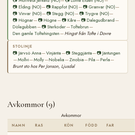
📷
Mörtvedt Jerkeld (NO)
📷
Lome Elden (NO)
—
—
📷
Elding (NO)
📷
Rappfot (NO)
📷
Granvar (NO)
—
—
—
📷
Vinvar (NO)
📷
Stegg (NO)
📷
Trygve (NO)
—
—
—
📷
Högnar
📷
Högne
📷
Kåre
📷
Dalegudbrand
—
—
—
—
Dölegubben
📷
Sterkoder
Toftebrun
—
—
—
Den gamle Toftehingsten
Hingst från Tofte i Dovre
—
STOLINJE
📷
Järvsö Anna
Vinjänta
📷
Steggjänta
📷
Jäntungen
—
—
—
Mollvi
Molly
Nobelia
Zinobia
Pila
Perla
—
—
—
—
—
—
—
Brunt sto hos Per Jonson, Ljusdal
Avkommor (9)
Avkommor
NAMN
RAS
KÖN
FÖDD
FAR