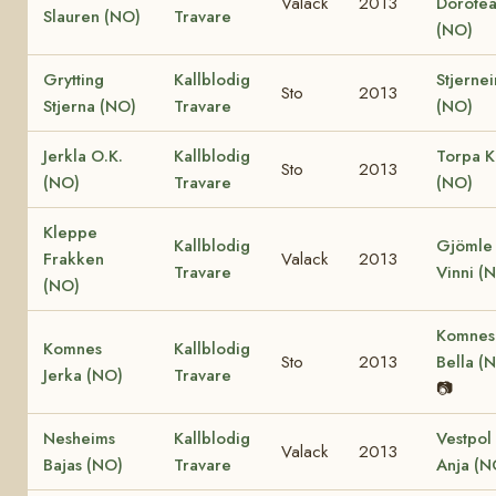
Valack
2013
Dorote
Slauren (NO)
Travare
(NO)
Grytting
Kallblodig
Stjerne
Sto
2013
Stjerna (NO)
Travare
(NO)
Jerkla O.K.
Kallblodig
Torpa K
Sto
2013
(NO)
Travare
(NO)
Kleppe
Kallblodig
Gjömle
Frakken
Valack
2013
Travare
Vinni (
(NO)
Komnes
Komnes
Kallblodig
Sto
2013
Bella (
Jerka (NO)
Travare
📷
Nesheims
Kallblodig
Vestpol
Valack
2013
Bajas (NO)
Travare
Anja (N