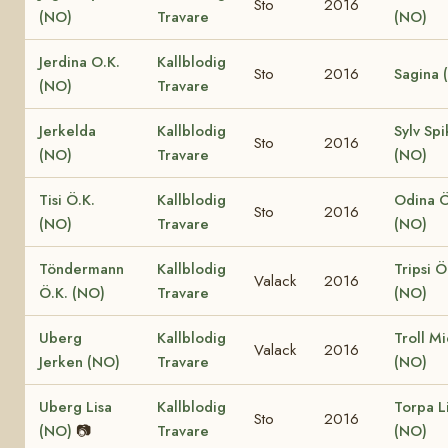
Sto
2016
(NO)
Travare
(NO)
Jerdina O.K.
Kallblodig
Sto
2016
Sagina 
(NO)
Travare
Jerkelda
Kallblodig
Sylv Spi
Sto
2016
(NO)
Travare
(NO)
Tisi Ö.K.
Kallblodig
Odina Ö
Sto
2016
(NO)
Travare
(NO)
Töndermann
Kallblodig
Tripsi Ö
Valack
2016
Ö.K. (NO)
Travare
(NO)
Uberg
Kallblodig
Troll M
Valack
2016
Jerken (NO)
Travare
(NO)
Uberg Lisa
Kallblodig
Torpa L
Sto
2016
(NO)
📷
Travare
(NO)