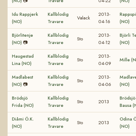
(NO)
📷
Travare
04-22
(NO)
Idu Rappjerk
Kallblodig
2013-
Rappsp
Valack
(NO)
Travare
04-16
(NO)
Björlitenje
Kallblodig
2013-
Björli T
Sto
(NO)
📷
Travare
04-12
(NO)
Haugestad
Kallblodig
2013-
Sto
Mille (
Lina (NO)
Travare
04-09
Madlabest
Kallblodig
2013-
Madlave
Sto
(NO)
📷
Travare
04-06
(NO)
Brödsjö
Kallblodig
Brödsjö
Sto
2013
Frida (NO)
Travare
Bausa (
Diåmi Ö.K.
Kallblodig
Odina Ö
Sto
2013
(NO)
Travare
(NO)