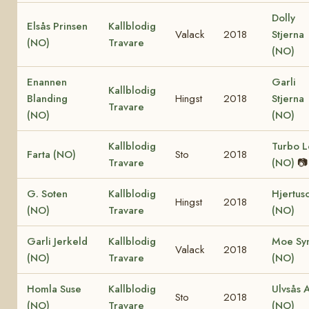
Dolly
Elsås Prinsen
Kallblodig
Valack
2018
Stjerna
(NO)
Travare
(NO)
Enannen
Garli
Kallblodig
Blanding
Hingst
2018
Stjerna
Travare
(NO)
(NO)
Kallblodig
Turbo L
Farta (NO)
Sto
2018
Travare
(NO)
📷
G. Soten
Kallblodig
Hjertus
Hingst
2018
(NO)
Travare
(NO)
Garli Jerkeld
Kallblodig
Moe Sy
Valack
2018
(NO)
Travare
(NO)
Homla Suse
Kallblodig
Ulvsås 
Sto
2018
(NO)
Travare
(NO)