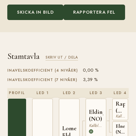
SKICKA IN BILD
RAPPORTERA FEL
Stamtavla
SKRIV UT / DELA
0,00 %
INAVELSKOEFFICIENT (4 NIVÅER)
3,39 %
INAVELSKOEFFICIENT (7 NIVÅER)
PROFIL
LED 1
LED 2
LED 3
LED 4
Rappfo
(NO)
Elding
Kallblodig Travare
NT
(NO)
75
Kallblodig Travare
Elnett
Lome
(NO)
Elden