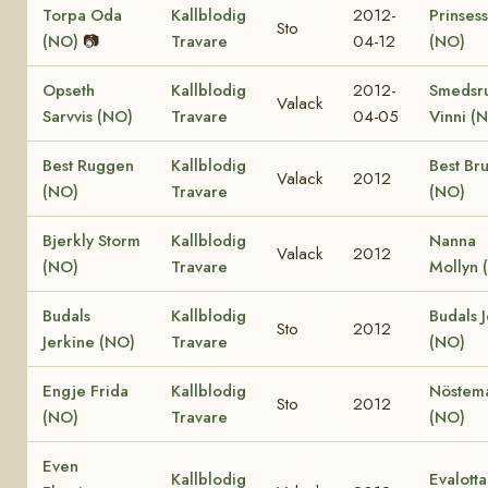
Torpa Oda
Kallblodig
2012-
Prinses
Sto
(NO)
📷
Travare
04-12
(NO)
Opseth
Kallblodig
2012-
Smedsr
Valack
Sarvvis (NO)
Travare
04-05
Vinni (
Best Ruggen
Kallblodig
Best Br
Valack
2012
(NO)
Travare
(NO)
Bjerkly Storm
Kallblodig
Nanna
Valack
2012
(NO)
Travare
Mollyn 
Budals
Kallblodig
Budals J
Sto
2012
Jerkine (NO)
Travare
(NO)
Engje Frida
Kallblodig
Nöstem
Sto
2012
(NO)
Travare
(NO)
Even
Kallblodig
Evalotta