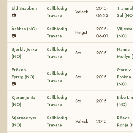
Eld Snabben
Kallblodig
2015-
Tranmäl
Valack
📷
Travare
06-23
Sol (NO
Åsåbra (NO)
Kallblodig
2015-
Viljesva
Hingst
📷
Travare
06-01
(NO)
Bjerkly Jerka
Kallblodig
Nanna
Sto
2015
(NO)
Travare
Mollyn 
Fröken
Starelv
Kallblodig
Fyrrig (NO)
Sto
2015
Frökna
Travare
📷
(NO)
Kjärumjenta
Kallblodig
Eike Li
Sto
2015
(NO)
Travare
(NO)
Stjernedryss
Kallblodig
Röeds
Valack
2015
(NO)
Travare
Ronja (