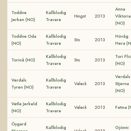
Anna
Toddne
Kallblodig
Hingst
2013
Viktoria
Jerken (NO)
Travare
(NO)
Toddne Oda
Kallblodig
Hövåg
Sto
2013
(NO)
Travare
Hera (
Kallblodig
Tori Fli
Torinå (NO)
Sto
2013
Travare
(NO)
Verdals
Verdals
Kallblodig
Valack
2013
Stjerna
Tyren (NO)
Travare
(NO)
Vetle Jerkeld
Kallblodig
Valack
2013
Fatma (
(NO)
Travare
Öygard
Kallblodig
Gjönni
Stjernen
Valack
2013