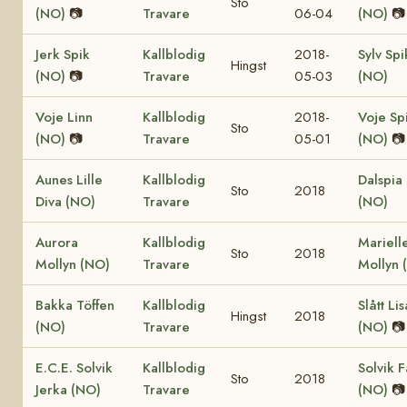
Sto
(NO)
📷
Travare
06-04
(NO)
📷
Jerk Spik
Kallblodig
2018-
Sylv Spi
Hingst
(NO)
📷
Travare
05-03
(NO)
Voje Linn
Kallblodig
2018-
Voje Sp
Sto
(NO)
📷
Travare
05-01
(NO)
📷
Aunes Lille
Kallblodig
Dalspia
Sto
2018
Diva (NO)
Travare
(NO)
Aurora
Kallblodig
Mariell
Sto
2018
Mollyn (NO)
Travare
Mollyn 
Bakka Töffen
Kallblodig
Slått Lis
Hingst
2018
(NO)
Travare
(NO)
📷
E.C.E. Solvik
Kallblodig
Solvik 
Sto
2018
Jerka (NO)
Travare
(NO)
📷