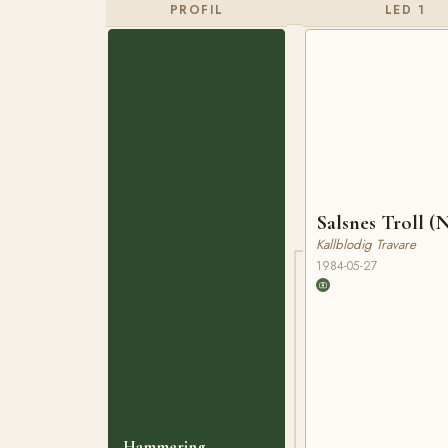
PROFIL
LED 1
Salsnes Troll (
Kallblodig Travare
1984-05-27
Hammering