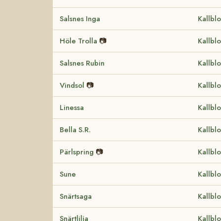
Salsnes Inga
Kallbl
Höle Trolla
📷
Kallbl
Salsnes Rubin
Kallbl
Vindsol
📷
Kallbl
Linessa
Kallbl
Bella S.R.
Kallbl
Pärlspring
📷
Kallbl
Sune
Kallbl
Snärtsaga
Kallbl
Snärtlilja
Kallbl