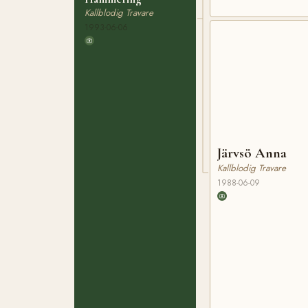
Kallblodig Travare
1993-06-06
Järvsö Anna
Kallblodig Travare
1988-06-09