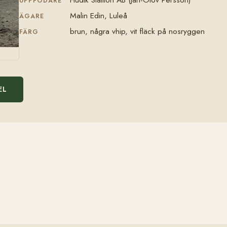
UPPFÖDARE
Malin Edin, Luleå
ÄGARE
brun, några vhip, vit fläck på nosryggen
FÄRG
EL