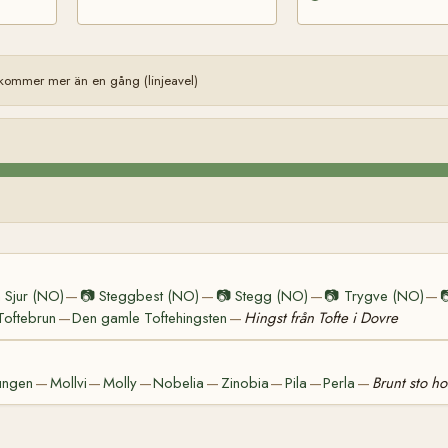
kommer mer än en gång (linjeavel)
n Sjur (NO)
📷
Steggbest (NO)
📷
Stegg (NO)
📷
Trygve (NO)

—
—
—
—
Toftebrun
Den gamle Toftehingsten
Hingst från Tofte i Dovre
—
—
tungen
Mollvi
Molly
Nobelia
Zinobia
Pila
Perla
Brunt sto ho
—
—
—
—
—
—
—