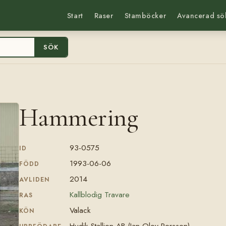
Start
Raser
Stamböcker
Avancerad sö
SÖK
Hammering
93-0575
ID
1993-06-06
FÖDD
2014
AVLIDEN
Kallblodig Travare
RAS
Valack
KÖN
Hudik Stallion AB (Jan-Olov Persson)