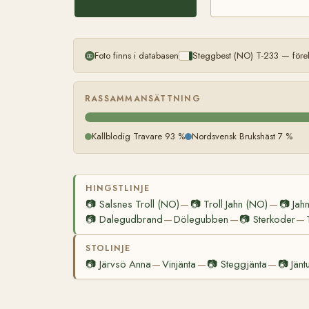
Foto finns i databasen
Steggbest (NO) T-233 — före
RASSAMMANSÄTTNING
Kallblodig Travare 93 %
Nordsvensk Brukshäst 7 %
HINGSTLINJE
📷
Salsnes Troll (NO)
📷
Troll Jahn (NO)
📷
Jah
—
—
📷
Dalegudbrand
Dölegubben
📷
Sterkoder
—
—
—
STOLINJE
📷
Järvsö Anna
Vinjänta
📷
Steggjänta
📷
Jän
—
—
—