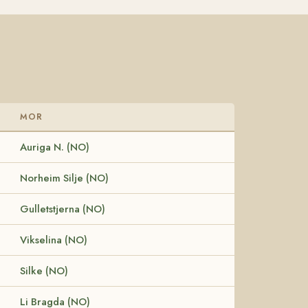
MOR
Auriga N. (NO)
Norheim Silje (NO)
Gulletstjerna (NO)
Vikselina (NO)
Silke (NO)
Li Bragda (NO)