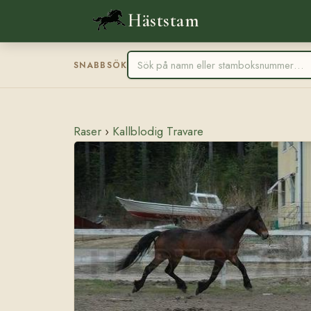
Häststam
SNABBSÖK
Raser
›
Kallblodig Travare