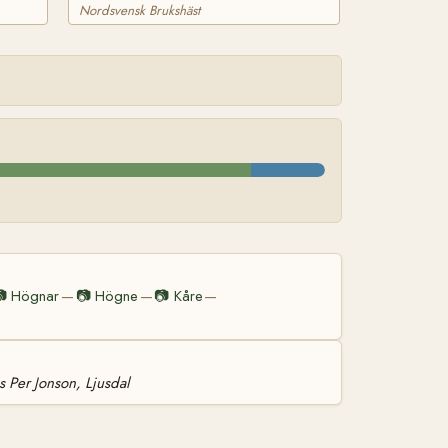
Nordsvensk Brukshäst

Högnar
📷
Högne
📷
Kåre
—
—
—
s Per Jonson, Ljusdal