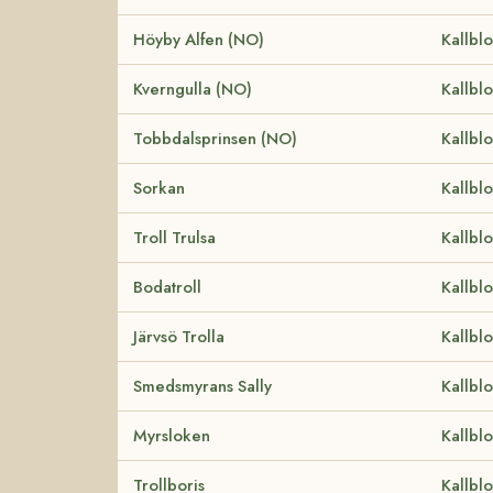
Höyby Alfen (NO)
Kallbl
Kverngulla (NO)
Kallbl
Tobbdalsprinsen (NO)
Kallbl
Sorkan
Kallbl
Troll Trulsa
Kallbl
Bodatroll
Kallbl
Järvsö Trolla
Kallbl
Smedsmyrans Sally
Kallbl
Myrsloken
Kallbl
Trollboris
Kallbl