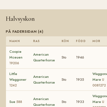
Halvsyskon
PÅ FADERSIDAN (4)
NAMN
RAS
KÖN
FÖDD
MOR
Coopie
American
Mceuen
Sto
1946
Quarterhorse
19206
Little
Waggon
American
Waggoner
Sto
1935
Mare
U
Quarterhorse
1242
0081272
Waggon
American
Sue
Sto
1933
Mare
588
U
Quarterhorse