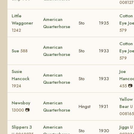
008127
Little
Cotton
American
Waggoner
Sto
1935
Eye Jo
Quarterhorse
1242
579
Cotton
American
Sue
Sto
1933
Eye Jo
588
Quarterhorse
579
Susie
Joe
American
Hancock
Sto
1933
Hanco
Quarterhorse
📷
1924
455
Yellow
Newsboy
American
Hingst
1931
Bear
U
📷
Quarterhorse
13000
008165
Slippers 3
American
Jiggs
U
Sto
1930