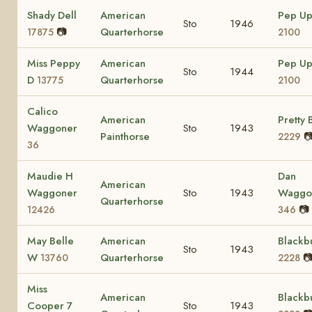
Shady Dell
American
Pep U
Sto
1946
📷
Quarterhorse
17875
2100
Miss Peppy
American
Pep U
Sto
1944
D
Quarterhorse
13775
2100
Calico
American
Pretty 
Waggoner
Sto
1943
Painthorse

2229
36
Maudie H
Dan
American
Waggoner
Sto
1943
Waggo
Quarterhorse
📷
12426
346
May Belle
American
Blackb
Sto
1943
W
Quarterhorse

13760
2228
Miss
American
Blackb
Cooper 7
Sto
1943