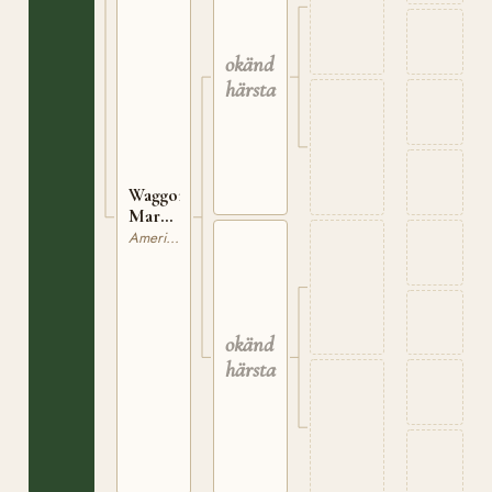
okänd
härstamning
Waggoner
Mare
U0081272
American Quarterhorse
okänd
härstamning