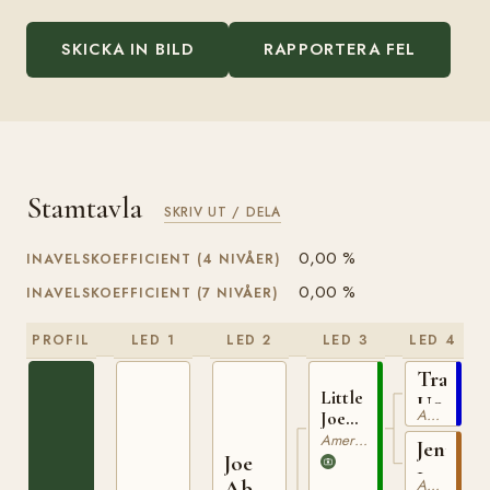
SKICKA IN BILD
RAPPORTERA FEL
Stamtavla
SKRIV UT / DELA
0,00 %
INAVELSKOEFFICIENT (4 NIVÅER)
0,00 %
INAVELSKOEFFICIENT (7 NIVÅER)
PROFIL
LED 1
LED 2
LED 3
LED 4
Travele
Little
U00809
American Quarterhorse
Joe
U0073964
American Quarterhorse
Jenny
Joe
1
Abb
American Quarterhorse