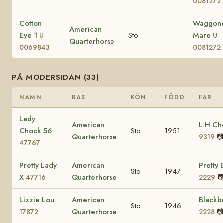
0081272
Cotton
Waggon
American
Eye 1
Sto
Mare
U
U
Quarterhorse
0069843
0081272
PÅ MODERSIDAN (33)
NAMN
RAS
KÖN
FÖDD
FAR
Lady
American
L H Ch
Chock 56
Sto
1951
Quarterhorse

9319
47767
Pretty Lady
American
Pretty 
Sto
1947
X
Quarterhorse

47716
2229
Lizzie Lou
American
Blackb
Sto
1946
Quarterhorse

17872
2228