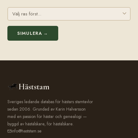
SIMULERA →
Häststam
Sveriges ledande databas för hästars stamtavlor
sedan 2006. Grundad av Karin Halvarsson
med en passion för hästar och genealogi —
byggd av hästälskare, för hästälskare.
info@haststam.se