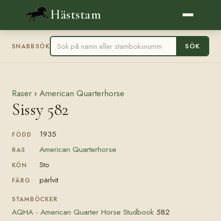
Häststam
SÖK
SNABBSÖK
Raser
›
American Quarterhorse
Sissy 582
1935
FÖDD
American Quarterhorse
RAS
Sto
KÖN
pärlvit
FÄRG
STAMBÖCKER
AQHA - American Quarter Horse Studbook
582