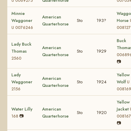
Quarterhorse
U 0069275
00703
Minnie
Waggo
American
Waggoner
Sto
193?
Horse
Quarterhorse
U 0076246
008127
Buck
Lady Buck
American
Thoma
Thomas
Sto
1929
Quarterhorse
00689
2560
📷
Lady
Yellow
American
Waggoner
Sto
1924
Wolf
U
Quarterhorse
2156
00816
Yellow
Water Lilly
American
Jacket
Sto
1920
📷
Quarterhorse
168
00816
📷