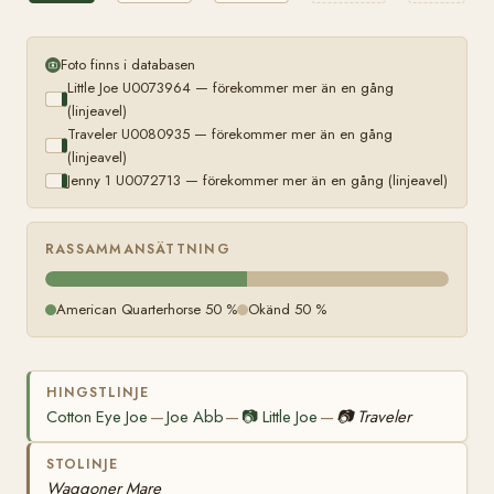
Foto finns i databasen
Little Joe U0073964 — förekommer mer än en gång
(linjeavel)
Traveler U0080935 — förekommer mer än en gång
(linjeavel)
Jenny 1 U0072713 — förekommer mer än en gång (linjeavel)
RASSAMMANSÄTTNING
American Quarterhorse 50 %
Okänd 50 %
HINGSTLINJE
Cotton Eye Joe
Joe Abb
📷
Little Joe
📷
Traveler
—
—
—
STOLINJE
Waggoner Mare