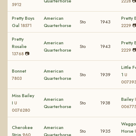
Quarterhorse

2228
5912
Pretty Boys
American
Pretty 
Sto
1943
Gal
Quarterhorse

18571
2229
Pretty
American
Pretty 
Rosalie
Sto
1943
Quarterhorse

2229
📷
13768
Little F
Bonnet
American
Sto
1939
1
U
Quarterhorse
7803
007393
Miss Bailey
American
Bailey
I
Sto
1938
U
Quarterhorse
006775
0076280
Waggo
Cherokee
American
Sto
1935
Horse
Strip
Quarterhorse
960