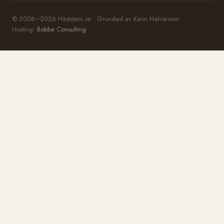
© 2006–2026 Häststam.se · Grundad av Karin Halvarsson
Hosting:
Bobbe Consulting