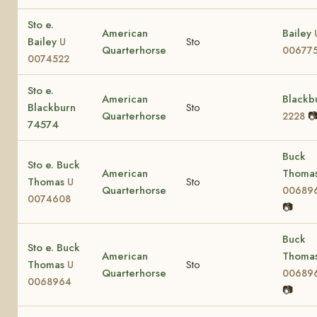
Sto e.
American
Bailey
Bailey
Sto
U
Quarterhorse
006775
0074522
Sto e.
American
Blackb
Blackburn
Sto
Quarterhorse

2228
74574
Buck
Sto e. Buck
American
Thoma
Thomas
Sto
U
Quarterhorse
00689
0074608
📷
Buck
Sto e. Buck
American
Thoma
Thomas
Sto
U
Quarterhorse
00689
0068964
📷