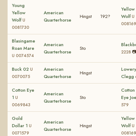
Young
Yellow
Yellow
American
Hingst
192?
Wolf
U
Wolf
Quarterhorse
U
00816
0081730
Blasingame
American
Blackb
Roan Mare
Sto
Quarterhorse

2228
U 0074574
Buck 02
American
Lower
U
Hingst
Quarterhorse
Clegg
0070075
Cotton Eye
Cotton
American
1
Sto
Eye Jo
U
Quarterhorse
0069843
579
Gold
Yellow
American
Dollar 1
Hingst
Wolf
U
U
Quarterhorse
0071579
00816