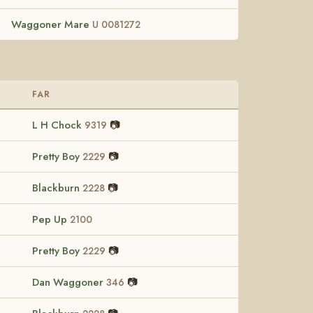
Waggoner Mare
U 0081272
FAR
L H Chock
📷
9319
Pretty Boy
📷
2229
Blackburn
📷
2228
Pep Up
2100
Pretty Boy
📷
2229
Dan Waggoner
📷
346