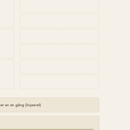
 än en gång (linjeavel)