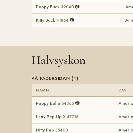
Peppy Buck
📷
Ame
39040
Kitty Buck
📷
Ame
41864
Halvsyskon
PÅ FADERSIDAN (4)
NAMN
RAS
Peppy Belle
📷
Americ
54365
Lady Pep-Up X
Americ
47715
Nifty Pep
Americ
35400