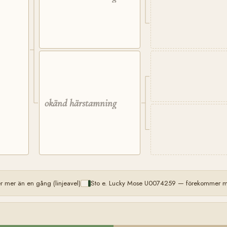
okänd härstamning
 mer än en gång (linjeavel)
Sto e. Lucky Mose U0074259 — förekommer mer