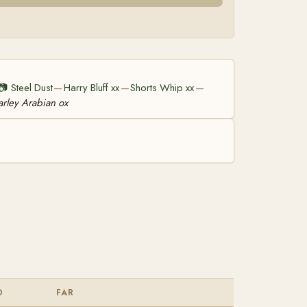
📷
Steel Dust
Harry Bluff xx
Shorts Whip xx
—
—
—
arley Arabian ox
D
FAR