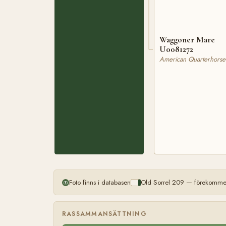
Waggoner Mare
U0081272
American Quarterhorse
Foto finns i databasen
Old Sorrel 209 — förekommer
RASSAMMANSÄTTNING