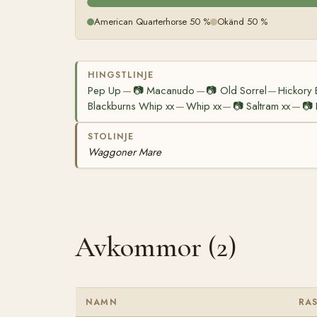
American Quarterhorse 50 %
Okänd 50 %
HINGSTLINJE
Pep Up
📷
Macanudo
📷
Old Sorrel
Hickory B
—
—
—
Blackburns Whip xx
Whip xx
📷
Saltram xx
📷
—
—
—
STOLINJE
Waggoner Mare
Avkommor (2)
NAMN
RA