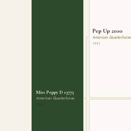
Pep Up 2100
American Quarterhorse
1941
Miss Peppy D 13775
American Quarterhorse
1944