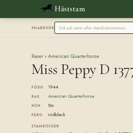
Häststam
SNABBSÖK
Raser
›
American Quarterhorse
Miss Peppy D 137
1944
FÖDD
American Quarterhorse
RAS
Sto
KÖN
rödblack
FÄRG
STAMBÖCKER