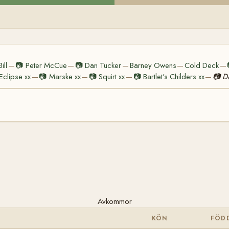
ill
📷
Peter McCue
📷
Dan Tucker
Barney Owens
Cold Deck
—
—
—
—
—
Eclipse xx
📷
Marske xx
📷
Squirt xx
📷
Bartlet's Childers xx
📷
D
—
—
—
—
Avkommor
S
KÖN
FÖD