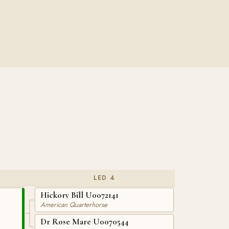
LED 4
Hickory Bill U0072141
American Quarterhorse
Dr Rose Mare U0070544