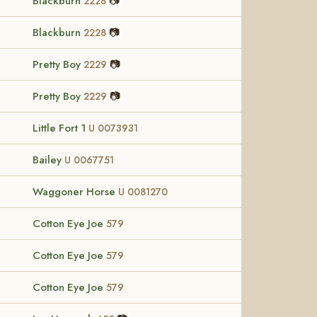
Blackburn
📷
2228
Blackburn
📷
2228
Pretty Boy
📷
2229
Pretty Boy
📷
2229
Little Fort 1
U 0073931
Bailey
U 0067751
Waggoner Horse
U 0081270
Cotton Eye Joe
579
Cotton Eye Joe
579
Cotton Eye Joe
579