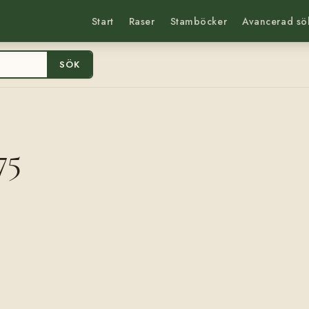
Start
Raser
Stamböcker
Avancerad sö
SÖK
75