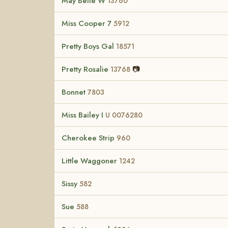
May Belle W
13760
Miss Cooper 7
5912
Pretty Boys Gal
18571
Pretty Rosalie
📷
13768
Bonnet
7803
Miss Bailey I
U 0076280
Cherokee Strip
960
Little Waggoner
1242
Sissy
582
Sue
588