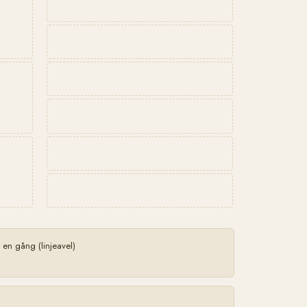
n gång (linjeavel)