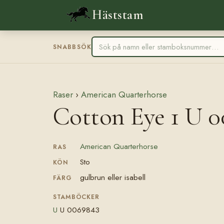
Häststam
SNABBSÖK
Raser
›
American Quarterhorse
Cotton Eye 1 U 
American Quarterhorse
RAS
Sto
KÖN
gulbrun eller isabell
FÄRG
STAMBÖCKER
U
U 0069843