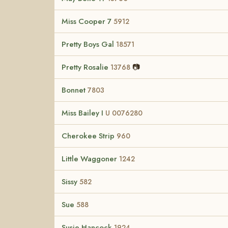
Miss Cooper 7
5912
Pretty Boys Gal
18571
Pretty Rosalie
📷
13768
Bonnet
7803
Miss Bailey I
U 0076280
Cherokee Strip
960
Little Waggoner
1242
Sissy
582
Sue
588
Susie Hancock
1924