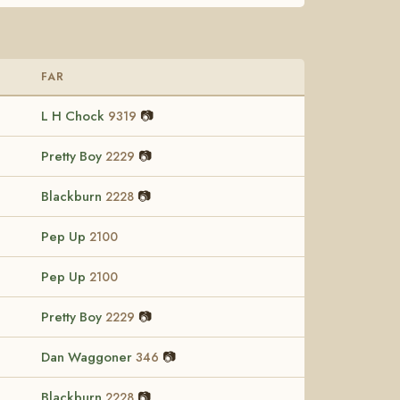
FAR
L H Chock
📷
9319
Pretty Boy
📷
2229
Blackburn
📷
2228
Pep Up
2100
Pep Up
2100
Pretty Boy
📷
2229
Dan Waggoner
📷
346
Blackburn
📷
2228