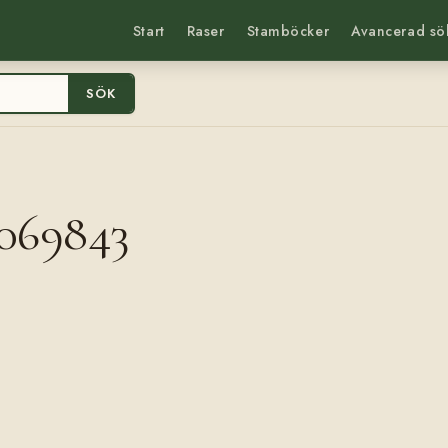
Start
Raser
Stamböcker
Avancerad sö
SÖK
0069843