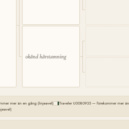
okänd härstamning
mmer mer än en gång (linjeavel)
Traveler U0080935 — förekommer mer än e
jeavel)