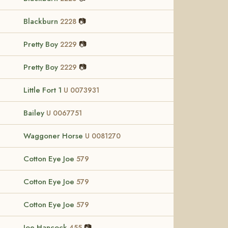
Blackburn
📷
2228
Pretty Boy
📷
2229
Pretty Boy
📷
2229
Little Fort 1
U 0073931
Bailey
U 0067751
Waggoner Horse
U 0081270
Cotton Eye Joe
579
Cotton Eye Joe
579
Cotton Eye Joe
579
Joe Hancock
📷
455