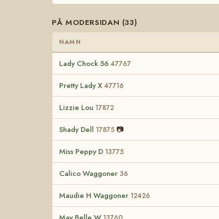
PÅ MODERSIDAN (33)
NAMN
Lady Chock 56
47767
Pretty Lady X
47716
Lizzie Lou
17872
Shady Dell
📷
17875
Miss Peppy D
13775
Calico Waggoner
36
Maudie H Waggoner
12426
May Belle W
13760