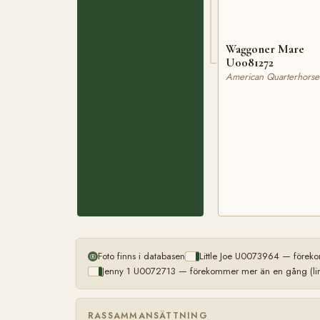
Waggoner Mare
U0081272
American Quarterhorse
Foto finns i databasen
Little Joe U0073964 — föreko
Jenny 1 U0072713 — förekommer mer än en gång (lin
RASSAMMANSÄTTNING