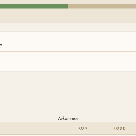
er
Avkommor
KÖN
FÖDD