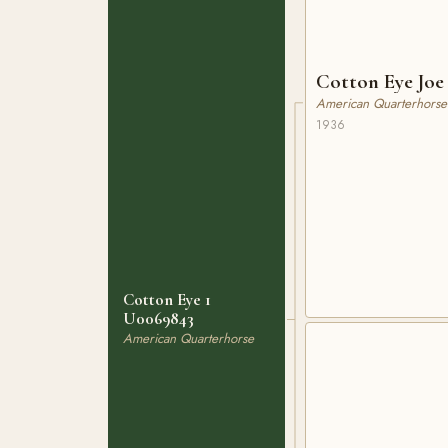
Cotton Eye Joe
American Quarterhorse
1936
Cotton Eye 1
U0069843
American Quarterhorse