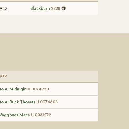
1942
Blackburn
📷
2228
MOR
to e. Midnight
U 0074950
to e. Buck Thomas
U 0074608
Waggoner Mare
U 0081272