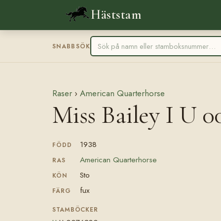
Häststam
SNABBSÖK
Raser
›
American Quarterhorse
Miss Bailey I U 
1938
FÖDD
American Quarterhorse
RAS
Sto
KÖN
fux
FÄRG
STAMBÖCKER