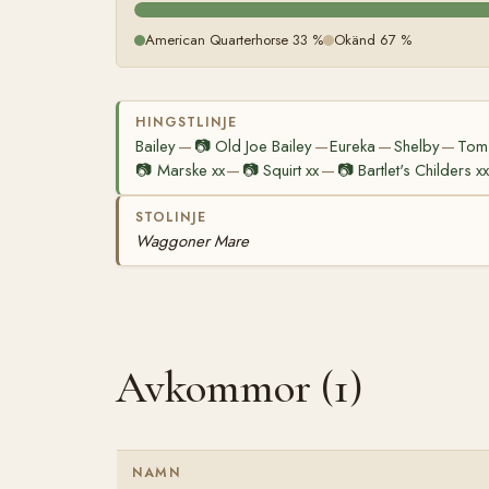
American Quarterhorse 33 %
Okänd 67 %
HINGSTLINJE
Bailey
📷
Old Joe Bailey
Eureka
Shelby
Tom 
—
—
—
—
📷
Marske xx
📷
Squirt xx
📷
Bartlet's Childers xx
—
—
STOLINJE
Waggoner Mare
Avkommor (1)
NAMN