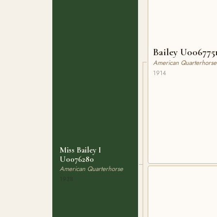
Bailey U006775
American Quarterhorse
1914
Miss Bailey I
U0076280
American Quarterhorse
1938