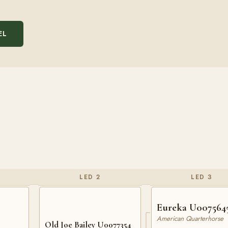
EL
LED 2
LED 3
Eureka U007564
American Quarterhorse
Old Joe Bailey U0077354