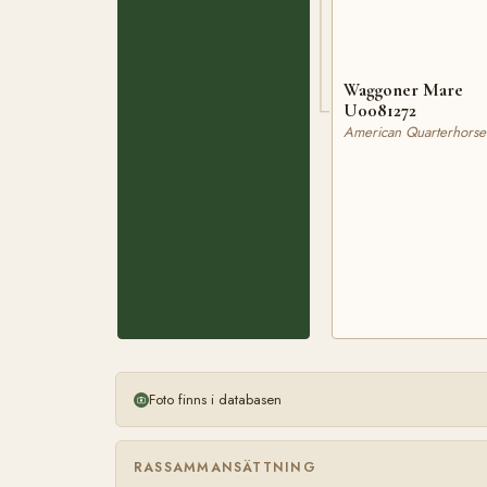
Waggoner Mare
U0081272
American Quarterhorse
Foto finns i databasen
RASSAMMANSÄTTNING