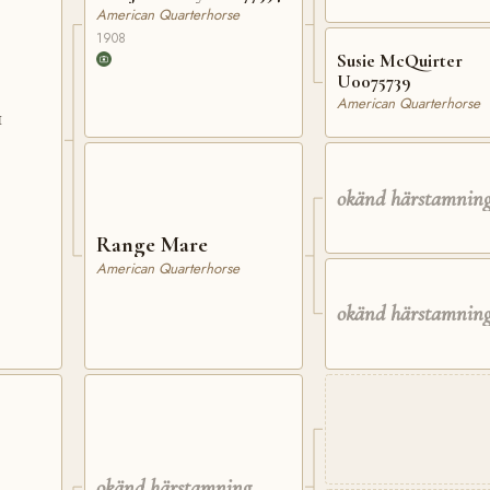
American Quarterhorse
1908
Susie McQuirter
U0075739
American Quarterhorse
1
okänd härstamnin
Range Mare
American Quarterhorse
okänd härstamnin
okänd härstamning