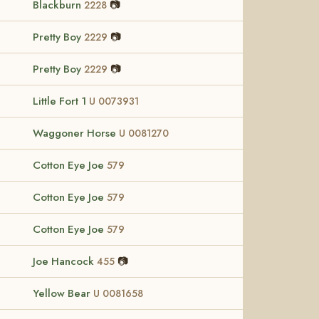
Blackburn
📷
2228
Pretty Boy
📷
2229
Pretty Boy
📷
2229
Little Fort 1
U 0073931
Waggoner Horse
U 0081270
Cotton Eye Joe
579
Cotton Eye Joe
579
Cotton Eye Joe
579
Joe Hancock
📷
455
Yellow Bear
U 0081658