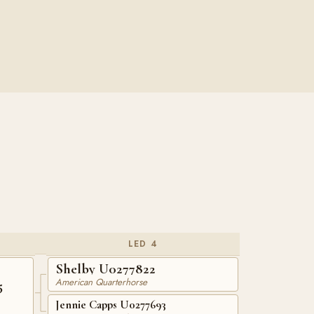
LED 4
Shelby U0277822
American Quarterhorse
5
Jennie Capps U0277693