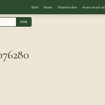
Start
Raser
Stamböcker
Avancerad sö
SÖK
0076280