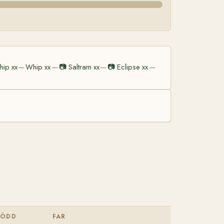
hip xx
Whip xx
📷
Saltram xx
📷
Eclipse xx
—
—
—
—
FÖDD
FAR