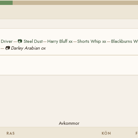
Driver
📷
Steel Dust
Harry Bluff xx
Shorts Whip xx
Blackburns W
—
—
—
—
📷
Darley Arabian ox
—
Avkommor
RAS
KÖN