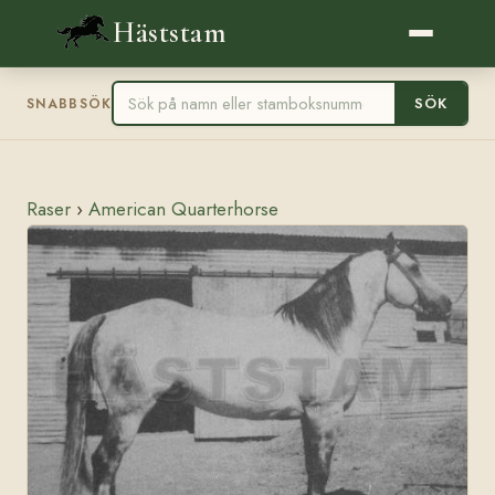
Häststam
SÖK
SNABBSÖK
Raser
›
American Quarterhorse