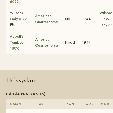
6092
Wilsons
Wilsons
American
Lady
Sto
1944
Lucky
6172
Quarterhorse
📷
Lady
38
Abbott's
American
Tomboy
Hingst
1947
Quarterhorse
11970
Halvsyskon
PÅ FADERSIDAN (6)
NAMN
RAS
KÖN
FÖDD
MOR