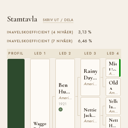
Stamtavla
SKRIV UT / DELA
3,13 %
INAVELSKOEFFICIENT (4 NIVÅER)
6,46 %
INAVELSKOEFFICIENT (7 NIVÅER)
PROFIL
LED 1
LED 2
LED 3
LED 4
Midnig
U00761
Rainy
American Quarterhorse
Day
Old
466
American Quarterhorse
Ben
Alley
Hur
American Quarterhorse
U00772
U0068047
American Quarterhorse
Yellow
1921
Jacket
Nettie
American Quarterhorse
U008167
Jacket
Nettie
U0075497
American Quarterhorse
Waggoners
Harrison