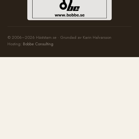
© 2006–2026 Häststam.se · Grundad av Karin Halvarsson
Hosting:
Bobbe Consulting