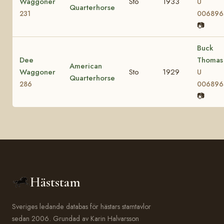
Waggoner
Sto
1933
U
Quarterhorse
231
006896
📷
Buck
Dee
Thomas
American
Waggoner
Sto
1929
U
Quarterhorse
286
006896
📷
Häststam
Sveriges ledande databas för hästars stamtavlor
sedan 2006. Grundad av Karin Halvarsson