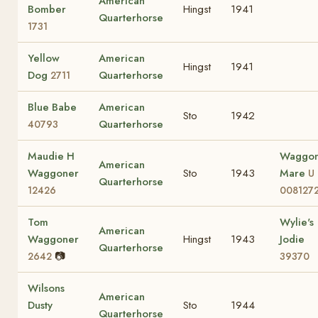
American
Bomber
Hingst
1941
Quarterhorse
1731
Yellow
American
Hingst
1941
Dog
Quarterhorse
2711
Blue Babe
American
Sto
1942
Quarterhorse
40793
Maudie H
Waggon
American
Waggoner
Sto
1943
Mare
U
Quarterhorse
12426
008127
Tom
Wylie's
American
Waggoner
Hingst
1943
Jodie
Quarterhorse
📷
2642
39370
Wilsons
American
Dusty
Sto
1944
Quarterhorse