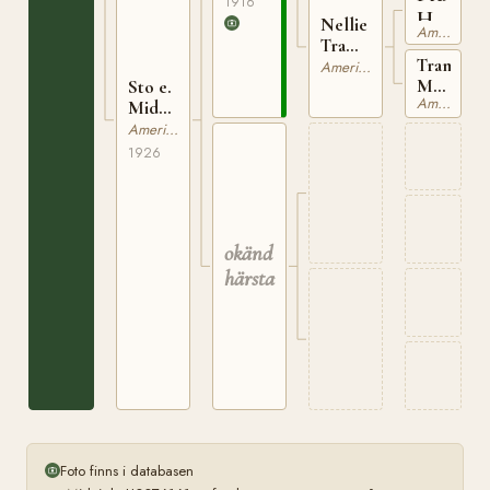
1916
Hart
Nellie
American Quarterhorse
U00782
Trammell
Trammell
U0075539
American Quarterhorse
Mare
Sto e.
American Quarterhorse
U008093
Midnight
U0074950
American Quarterhorse
1926
okänd
härstamning
Foto finns i databasen