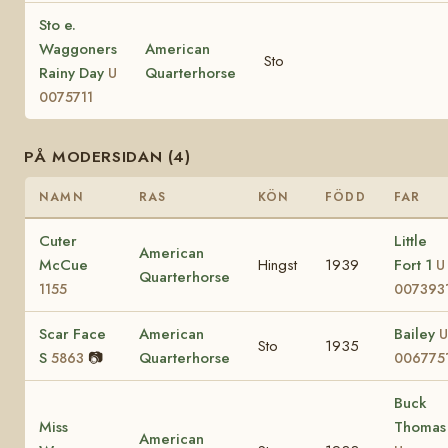
Sto e.
Waggoners
American
Sto
Rainy Day
Quarterhorse
U
0075711
PÅ MODERSIDAN (4)
NAMN
RAS
KÖN
FÖDD
FAR
Cuter
Little
American
McCue
Hingst
1939
Fort 1
U
Quarterhorse
1155
007393
Scar Face
American
Bailey
U
Sto
1935
S
📷
Quarterhorse
5863
006775
Buck
Miss
Thomas
American