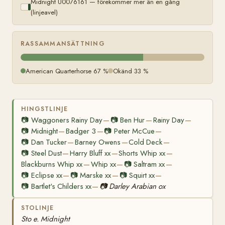
Midnight U0076161 — förekommer mer än en gång
(linjeavel)
RASSAMMANSÄTTNING
American Quarterhorse 67 %
Okänd 33 %
HINGSTLINJE
📷
Waggoners Rainy Day
📷
Ben Hur
Rainy Day
—
—
—
📷
Midnight
Badger 3
📷
Peter McCue
—
—
—
📷
Dan Tucker
Barney Owens
Cold Deck
—
—
—
📷
Steel Dust
Harry Bluff xx
Shorts Whip xx
—
—
—
Blackburns Whip xx
Whip xx
📷
Saltram xx
—
—
—
📷
Eclipse xx
📷
Marske xx
📷
Squirt xx
—
—
—
📷
Bartlet's Childers xx
📷
Darley Arabian ox
—
STOLINJE
Sto e. Midnight