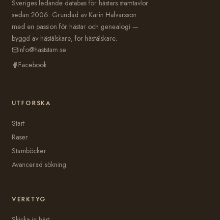
Sveriges ledande databas för hästars stamtavlor
sedan 2006. Grundad av Karin Halvarsson
med en passion för hästar och genealogi —
byggd av hästälskare, för hästälskare.
info@haststam.se
Facebook
UTFORSKA
Start
Raser
Stamböcker
Avancerad sökning
VERKTYG
Skicka in häst