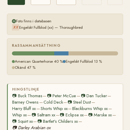
Foto finns i databasen
Engelskt Fullblod (xx) — Thoroughbred
XX
RASSAMMANSÄTTNING
American Quarterhorse 40 %
Engelskt Fullblod 13 %
Okänd 47 %
HINGSTLINJE
📷
Buck Thomas
📷
Peter McCue
📷
Dan Tucker
—
—
—
Barney Owens
Cold Deck
📷
Steel Dust
—
—
—
Harry Bluff xx
Shorts Whip xx
Blackburns Whip xx
—
—
—
Whip xx
📷
Saltram xx
📷
Eclipse xx
📷
Marske xx
—
—
—
—
📷
Squirt xx
📷
Bartlet's Childers xx
—
—
📷
Darley Arabian ox