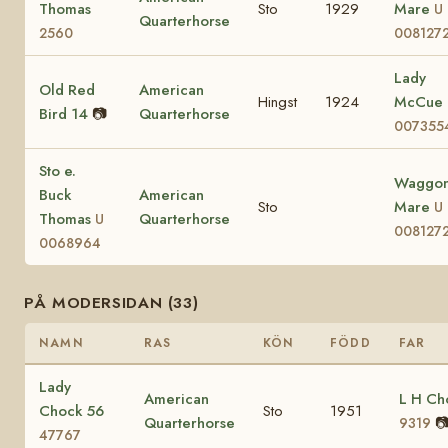
Thomas
Sto
1929
Mare
U
Quarterhorse
2560
008127
Lady
Old Red
American
Hingst
1924
McCue
Bird 14
📷
Quarterhorse
007355
Sto e.
Waggon
Buck
American
Sto
Mare
U
Thomas
Quarterhorse
U
008127
0068964
PÅ MODERSIDAN (33)
NAMN
RAS
KÖN
FÖDD
FAR
Lady
American
L H Ch
Chock 56
Sto
1951
Quarterhorse

9319
47767