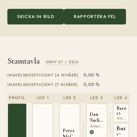
SKICKA IN BILD
RAPPORTERA FEL
Stamtavla
SKRIV UT / DELA
0,00 %
INAVELSKOEFFICIENT (4 NIVÅER)
0,00 %
INAVELSKOEFFICIENT (7 NIVÅER)
PROFIL
LED 1
LED 2
LED 3
LED 4
Barney
Owens
Dan
American Quarterhorse
U023304
Tucker
U0075460
American Quarterhorse
Butt
Peter
Cut
McCue