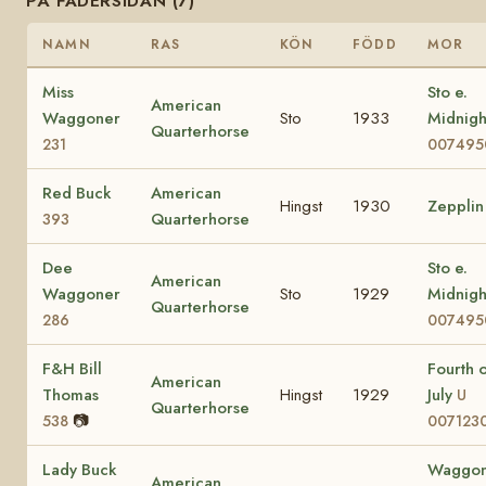
PÅ FADERSIDAN (7)
NAMN
RAS
KÖN
FÖDD
MOR
Miss
Sto e.
American
Waggoner
Sto
1933
Midnig
Quarterhorse
231
007495
Red Buck
American
Hingst
1930
Zepplin
Quarterhorse
393
Dee
Sto e.
American
Waggoner
Sto
1929
Midnig
Quarterhorse
286
007495
F&H Bill
Fourth o
American
Thomas
Hingst
1929
July
U
Quarterhorse
📷
538
007123
Lady Buck
Waggon
American