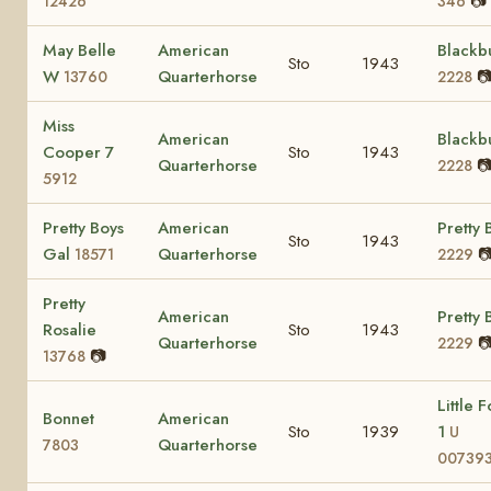
📷
12426
346
May Belle
American
Blackb
Sto
1943
W
Quarterhorse

13760
2228
Miss
American
Blackb
Cooper 7
Sto
1943
Quarterhorse

2228
5912
Pretty Boys
American
Pretty 
Sto
1943
Gal
Quarterhorse

18571
2229
Pretty
American
Pretty 
Rosalie
Sto
1943
Quarterhorse

2229
📷
13768
Little F
Bonnet
American
Sto
1939
1
U
Quarterhorse
7803
007393