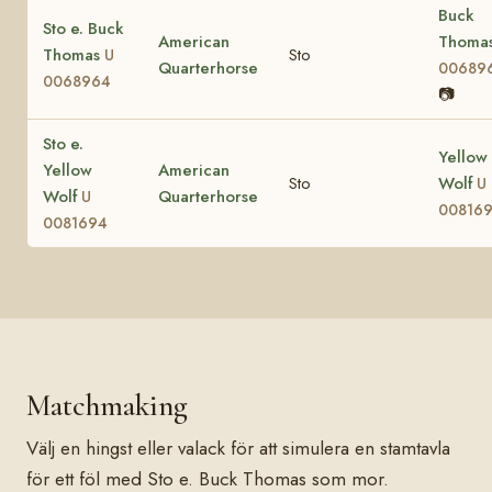
Buck
Sto e. Buck
American
Thoma
Thomas
Sto
U
Quarterhorse
00689
0068964
📷
Sto e.
Yellow
Yellow
American
Sto
Wolf
U
Wolf
Quarterhorse
U
00816
0081694
Matchmaking
Välj en hingst eller valack för att simulera en stamtavla
för ett föl med Sto e. Buck Thomas som mor.