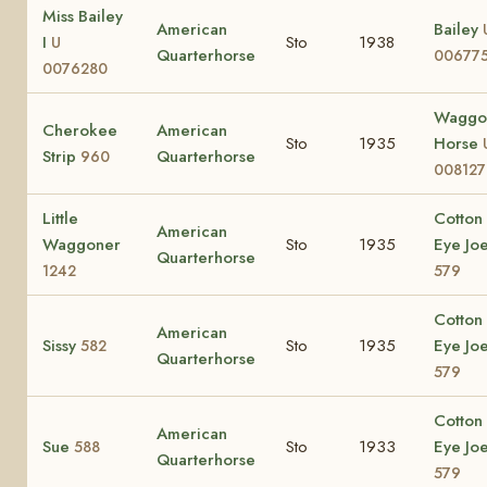
Miss Bailey
American
Bailey
I
Sto
1938
U
Quarterhorse
006775
0076280
Waggo
Cherokee
American
Sto
1935
Horse
Strip
Quarterhorse
960
008127
Little
Cotton
American
Waggoner
Sto
1935
Eye Jo
Quarterhorse
1242
579
Cotton
American
Sissy
Sto
1935
Eye Jo
582
Quarterhorse
579
Cotton
American
Sue
Sto
1933
Eye Jo
588
Quarterhorse
579