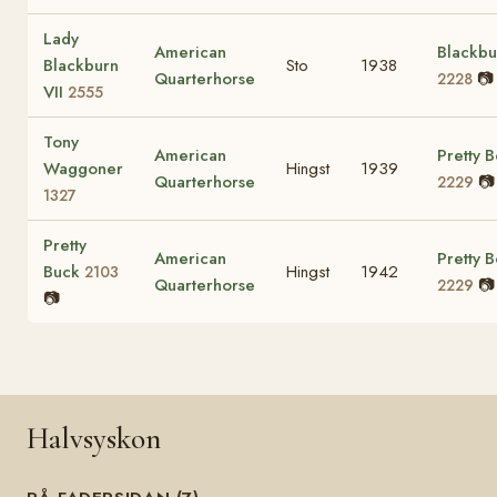
Lady
American
Blackbu
Blackburn
Sto
1938
Quarterhorse
📷
2228
VII
2555
Tony
American
Pretty 
Waggoner
Hingst
1939
Quarterhorse
📷
2229
1327
Pretty
American
Pretty 
Buck
Hingst
1942
2103
Quarterhorse
📷
2229
📷
Halvsyskon