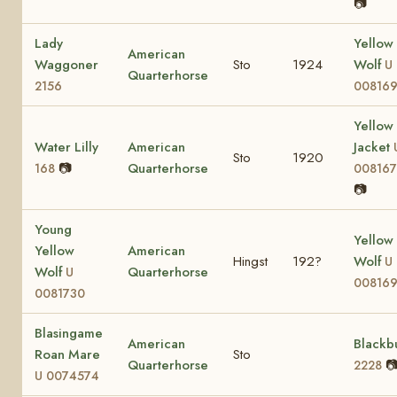
📷
Lady
Yellow
American
Waggoner
Sto
1924
Wolf
U
Quarterhorse
2156
00816
Yellow
Water Lilly
American
Jacket
Sto
1920
📷
Quarterhorse
168
00816
📷
Young
Yellow
Yellow
American
Hingst
192?
Wolf
U
Wolf
Quarterhorse
U
00816
0081730
Blasingame
American
Blackb
Roan Mare
Sto
Quarterhorse

2228
U 0074574