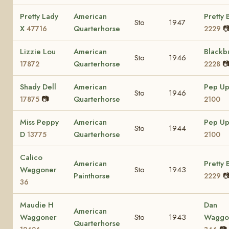
Pretty Lady
American
Pretty 
Sto
1947
X
Quarterhorse

47716
2229
Lizzie Lou
American
Blackb
Sto
1946
Quarterhorse

17872
2228
Shady Dell
American
Pep U
Sto
1946
📷
Quarterhorse
17875
2100
Miss Peppy
American
Pep U
Sto
1944
D
Quarterhorse
13775
2100
Calico
American
Pretty 
Waggoner
Sto
1943
Painthorse

2229
36
Maudie H
Dan
American
Waggoner
Sto
1943
Waggo
Quarterhorse