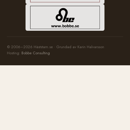
© 2006–2026 Häststam.se · Grundad av Karin Halvarsson
Hosting:
Bobbe Consulting