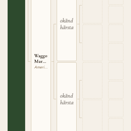
U0074608
okänd
härstamning
Waggoner
Mare
U0081272
American Quarterhorse
okänd
härstamning