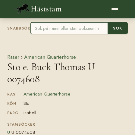
Häststam
SÖK
SNABBSÖK
Raser
›
American Quarterhorse
Sto e. Buck Thomas U
0074608
American Quarterhorse
RAS
Sto
KÖN
isabell
FÄRG
STAMBÖCKER
U
U 0074608