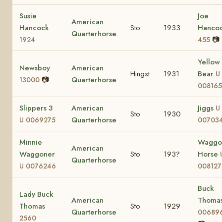
Susie
Joe
American
Hancock
Sto
1933
Hanco
Quarterhorse
📷
1924
455
Yellow
Newsboy
American
Hingst
1931
Bear
U
📷
Quarterhorse
13000
008165
Slippers 3
American
Jiggs
U
Sto
1930
Quarterhorse
U 0069275
00703
Minnie
Waggo
American
Waggoner
Sto
193?
Horse
Quarterhorse
U 0076246
008127
Buck
Lady Buck
American
Thoma
Thomas
Sto
1929
Quarterhorse
00689
2560