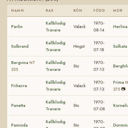
NAMN
RAS
KÖN
FÖDD
MOR
Kallblodig
1970-
Pavlin
Valack
Herlina
Travare
08-14
Kallblodig
1970-
Solbrand
Hingst
Solkata
Travare
07-18
Bergvina
Kallblodig
1970-
NT
Sto
Berghil
Travare
07-13
235
Kallblodig
1970-
Frima
N
Friherre
Valack
Travare
07-13
📷
275
Kallblodig
1970-
Panetta
Sto
Korneli
Travare
07-08
Kallblodig
1970-
Paminda
Sto
Dormin