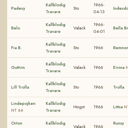
Kallblodig
1966-
Padexy
Sto
Indexd
Travare
04-13
Kallblodig
1966-
Belo
Valack
Bella B
Travare
04-01
Kallblodig
Fia B.
Sto
1966
Remno
Travare
Kallblodig
Guttvin
Valack
1966
Eivina
N
Travare
Kallblodig
Lill Trolla
Sto
1966
Trolla
Travare
Lindepojken
Kallblodig
Hingst
1966
Littsa
N
Travare
NT 64
Orton
Kallblodig
Runsy
Valack
1966