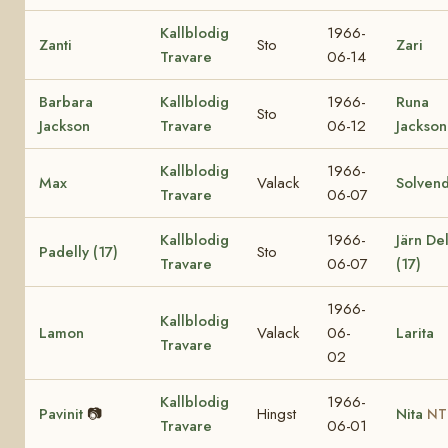
Kallblodig
1966-
Zanti
Sto
Zari
Travare
06-14
Barbara
Kallblodig
1966-
Runa
Sto
Jackson
Travare
06-12
Jackson
Kallblodig
1966-
Max
Valack
Solvend
Travare
06-07
Kallblodig
1966-
Järn Del
Padelly (17)
Sto
Travare
06-07
(17)
1966-
Kallblodig
Lamon
Valack
06-
Larita
Travare
02
Kallblodig
1966-
Pavinit
📷
Hingst
Nita
NT
Travare
06-01