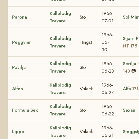
Kallblodig
1966-
Parona
Sto
Sol Mi
Travare
07-01
1966-
Kallblodig
Stjärn 
Peggvinn
Hingst
06-
Travare
NT 175
30
Kallblodig
1966-
Serilja
Pavilja
Sto
Travare
06-28
📷
143
Kallblodig
1966-
Alfen
Valack
Alfa
171
Travare
06-27
Kallblodig
1966-
Formula Sex
Sto
Sexan
Travare
06-22
Kallblodig
1966-
Lippo
Valack
Steggst
Travare
06-21