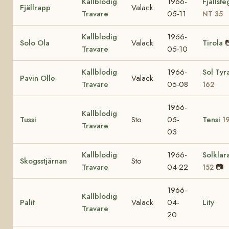
Kallblodig
1966-
Fjällst
Fjällrapp
Valack
Travare
05-11
NT 35
Kallblodig
1966-
Solo Ola
Valack
Tirola

Travare
05-10
Kallblodig
1966-
Sol Tyr
Pavin Olle
Valack
Travare
05-08
162
1966-
Kallblodig
Tussi
Sto
05-
Tensi
1
Travare
03
Kallblodig
1966-
Solklar
Skogsstjärnan
Sto
Travare
04-22
📷
152
1966-
Kallblodig
Palit
Valack
04-
Lity
Travare
20