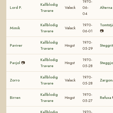
1970-
Kallblodig
Lord P.
Valack
06-
Alterna
Travare
04
Kallblodig
1970-
Tomtstj
Mimik
Valack
Travare
06-01
📷
Kallblodig
1970-
Paviver
Hingst
Steggri
Travare
05-29
Kallblodig
1970-
Pavjol
📷
Hingst
Steggjo
Travare
05-28
Kallblodig
1970-
Zorro
Valack
Zargon
Travare
05-28
Kallblodig
1970-
Birren
Hingst
Refuxa
Travare
05-27
Kallblodig
1970-