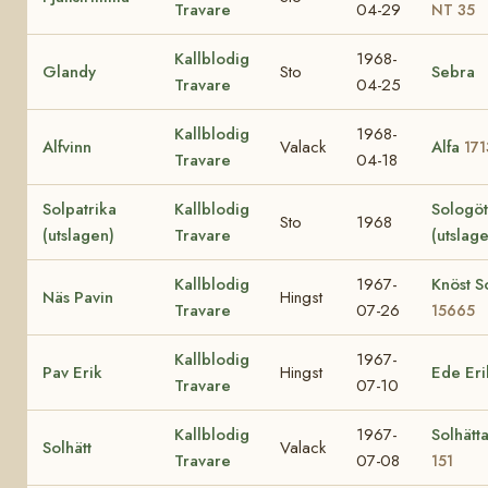
Travare
04-29
NT 35
Kallblodig
1968-
Glandy
Sto
Sebra
Travare
04-25
Kallblodig
1968-
Alfvinn
Valack
Alfa
171
Travare
04-18
Solpatrika
Kallblodig
Sologö
Sto
1968
(utslagen)
Travare
(utslag
Kallblodig
1967-
Knöst So
Näs Pavin
Hingst
Travare
07-26
15665
Kallblodig
1967-
Pav Erik
Hingst
Ede Eri
Travare
07-10
Kallblodig
1967-
Solhätt
Solhätt
Valack
Travare
07-08
151