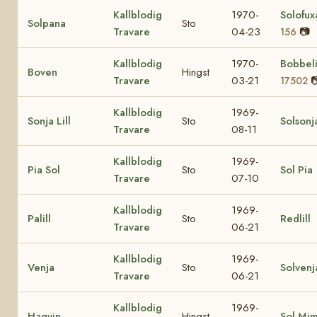
Kallblodig
1970-
Solofu
Solpana
Sto
Travare
04-23
📷
156
Kallblodig
1970-
Bobbel
Boven
Hingst
Travare
03-21

17502
Kallblodig
1969-
Sonja Lill
Sto
Solsonj
Travare
08-11
Kallblodig
1969-
Pia Sol
Sto
Sol Pia
Travare
07-10
Kallblodig
1969-
Palill
Sto
Redlill
Travare
06-21
Kallblodig
1969-
Venja
Sto
Solvenj
Travare
06-21
Kallblodig
1969-
Hagvin
Hingst
Sol Mi