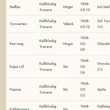
Kallblodig
1968-
Staffan
Hingst
Sol Nel
Travare
05-15
Kallblodig
1968-
Sol Tyr
Tyrsvarten
Valack
Travare
05-12
162
1968-
Kallblodig
Perrong
Hingst
05-
Glandi
Travare
09
1968-
Kallblodig
Vinvol
Kajsa Lill
Sto
05-
Travare
213
06
1968-
Kallblodig
Pajona
Sto
05-
Ajola
Travare
03
Kallblodig
1968-
Fjällst
Fjällstrimma
Sto