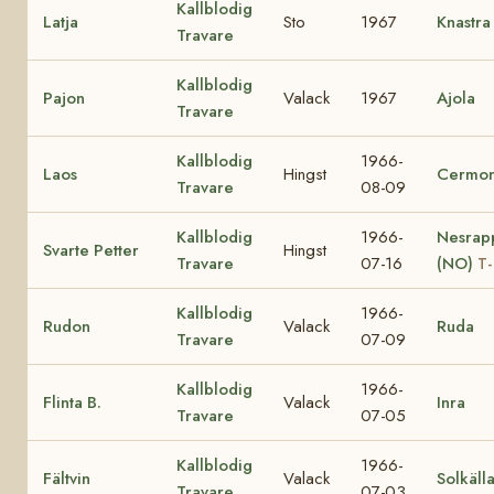
Kallblodig
Latja
Sto
1967
Knastra
Travare
Kallblodig
Pajon
Valack
1967
Ajola
Travare
Kallblodig
1966-
Laos
Hingst
Cermon
Travare
08-09
Kallblodig
1966-
Nesrap
Svarte Petter
Hingst
Travare
07-16
(NO)
T-
Kallblodig
1966-
Rudon
Valack
Ruda
Travare
07-09
Kallblodig
1966-
Flinta B.
Valack
Inra
Travare
07-05
Kallblodig
1966-
Fältvin
Valack
Solkäll
Travare
07-03