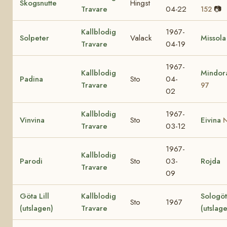
Skogsnutte
Hingst
Travare
04-22
📷
152
Kallblodig
1967-
Solpeter
Valack
Missola
Travare
04-19
1967-
Kallblodig
Mindo
Padina
Sto
04-
Travare
97
02
Kallblodig
1967-
Vinvina
Sto
Eivina
N
Travare
03-12
1967-
Kallblodig
Parodi
Sto
03-
Rojda
Travare
09
Göta Lill
Kallblodig
Sologö
Sto
1967
(utslagen)
Travare
(utslag