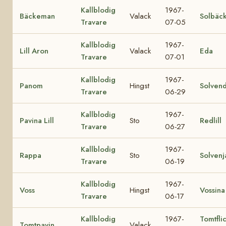
Kallblodig
1967-
Bäckeman
Valack
Solbäc
Travare
07-05
Kallblodig
1967-
Lill Aron
Valack
Eda
Travare
07-01
Kallblodig
1967-
Panom
Hingst
Solvend
Travare
06-29
Kallblodig
1967-
Pavina Lill
Sto
Redlill
Travare
06-27
Kallblodig
1967-
Rappa
Sto
Solvenj
Travare
06-19
Kallblodig
1967-
Voss
Hingst
Vossina
Travare
06-17
Kallblodig
1967-
Tomtfli
Tomtpavin
Valack