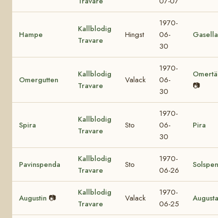
Travare
07-07
1970-
Kallblodig
Hampe
Hingst
06-
Gasella
Travare
30
1970-
Kallblodig
Omertä
Omergutten
Valack
06-
Travare
📷
30
1970-
Kallblodig
Spira
Sto
06-
Pira
Travare
30
Kallblodig
1970-
Pavinspenda
Sto
Solspe
Travare
06-26
Kallblodig
1970-
Augustin
📷
Valack
August
Travare
06-25