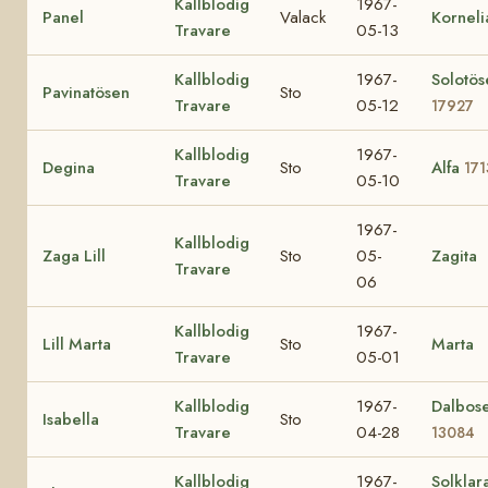
Kallblodig
1967-
Panel
Valack
Korneli
Travare
05-13
Kallblodig
1967-
Solotös
Pavinatösen
Sto
Travare
05-12
17927
Kallblodig
1967-
Degina
Sto
Alfa
171
Travare
05-10
1967-
Kallblodig
Zaga Lill
Sto
05-
Zagita
Travare
06
Kallblodig
1967-
Lill Marta
Sto
Marta
Travare
05-01
Kallblodig
1967-
Dalbos
Isabella
Sto
Travare
04-28
13084
Kallblodig
1967-
Solklar