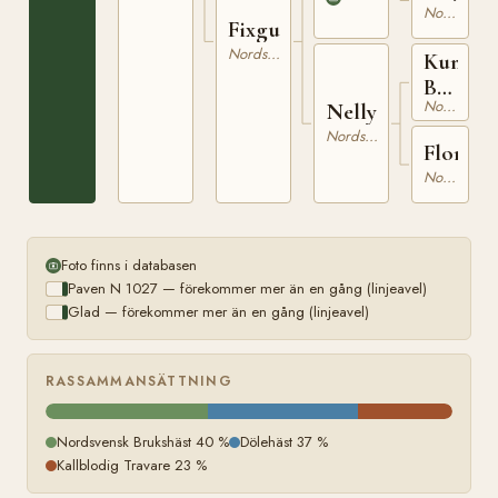
Nordsvensk Brukshäst
Fixgullan
Nordsvensk Brukshäst
Kung
Bele
Nordsvensk Brukshäst
Nelly
436
Nordsvensk Brukshäst
Flora
Nordsvensk Brukshäst
Foto finns i databasen
Paven N 1027 — förekommer mer än en gång (linjeavel)
Glad — förekommer mer än en gång (linjeavel)
RASSAMMANSÄTTNING
Nordsvensk Brukshäst 40 %
Dölehäst 37 %
Kallblodig Travare 23 %