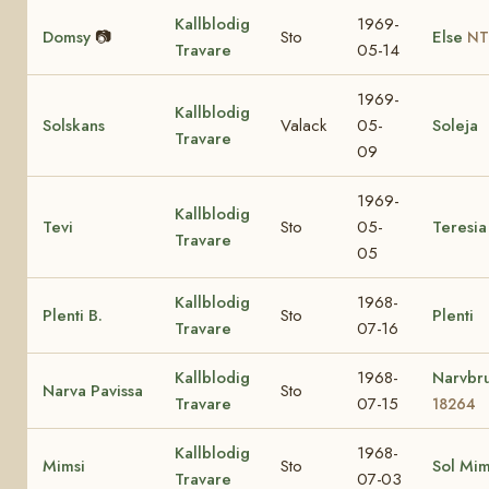
Kallblodig
1969-
Domsy
📷
Sto
Else
NT
Travare
05-14
1969-
Kallblodig
Solskans
Valack
05-
Soleja
Travare
09
1969-
Kallblodig
Tevi
Sto
05-
Teresia
Travare
05
Kallblodig
1968-
Plenti B.
Sto
Plenti
Travare
07-16
Kallblodig
1968-
Narvbr
Narva Pavissa
Sto
Travare
07-15
18264
Kallblodig
1968-
Mimsi
Sto
Sol Mi
Travare
07-03