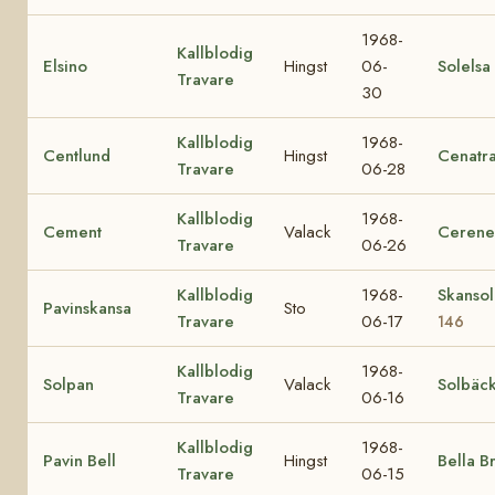
1968-
Kallblodig
Elsino
Hingst
06-
Solelsa
Travare
30
Kallblodig
1968-
Centlund
Hingst
Cenatr
Travare
06-28
Kallblodig
1968-
Cement
Valack
Cerene
Travare
06-26
Kallblodig
1968-
Skanso
Pavinskansa
Sto
Travare
06-17
146
Kallblodig
1968-
Solpan
Valack
Solbäc
Travare
06-16
Kallblodig
1968-
Pavin Bell
Hingst
Bella B
Travare
06-15