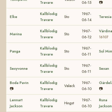
Travare
06-15
📷
Kallblodig
1967-
Elke
Sto
Teresia
Travare
06-14
Kallblodig
1967-
Värdin
Mavina
Sto
Travare
06-12
16107
Kallblodig
1967-
Panga
Sto
Sol Mi
Travare
06-11
Kallblodig
1967-
Sexyvonne
Sto
Sexan
Travare
06-11
Boda Pavin
Kallblodig
1967-
Gärdel
Valack
📷
Travare
06-10
📷
Lennart
Kallblodig
1967-
Runa
Hingst
Jackson
Travare
06-10
Jackson