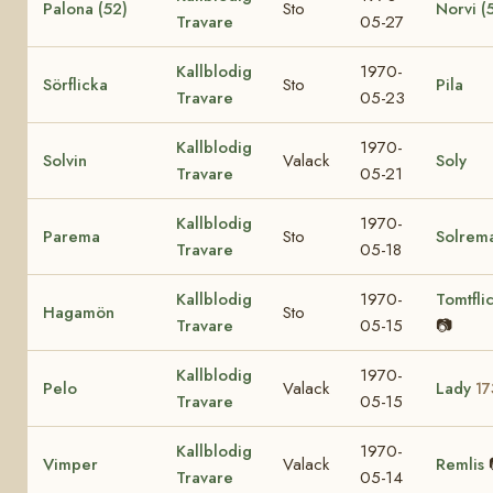
Palona (52)
Sto
Norvi (
Travare
05-27
Kallblodig
1970-
Sörflicka
Sto
Pila
Travare
05-23
Kallblodig
1970-
Solvin
Valack
Soly
Travare
05-21
Kallblodig
1970-
Parema
Sto
Solrem
Travare
05-18
Kallblodig
1970-
Tomtfli
Hagamön
Sto
Travare
05-15
📷
Kallblodig
1970-
Pelo
Valack
Lady
17
Travare
05-15
Kallblodig
1970-
Vimper
Valack
Remlis
Travare
05-14