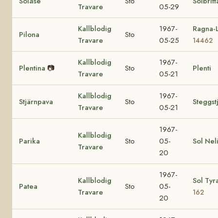
Solåse
Sto
Solbritt
Travare
05-29
Kallblodig
1967-
Ragna-L
Pilona
Sto
Travare
05-25
14462
Kallblodig
1967-
Plentina
📷
Sto
Plenti
Travare
05-21
Kallblodig
1967-
Stjärnpava
Sto
Steggst
Travare
05-21
1967-
Kallblodig
Parika
Sto
05-
Sol Nel
Travare
20
1967-
Kallblodig
Sol Tyr
Patea
Sto
05-
Travare
162
20