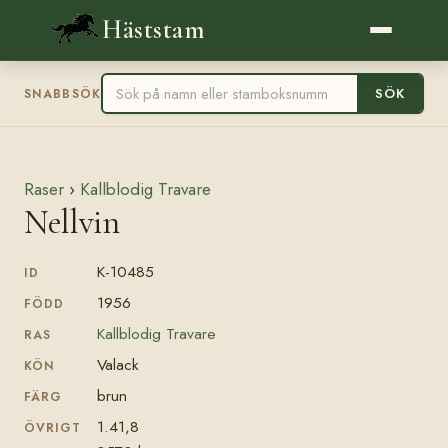
Häststam
SÖK
SNABBSÖK
Raser
›
Kallblodig Travare
Nellvin
K-10485
ID
1956
FÖDD
Kallblodig Travare
RAS
Valack
KÖN
brun
FÄRG
1.41,8
ÖVRIGT