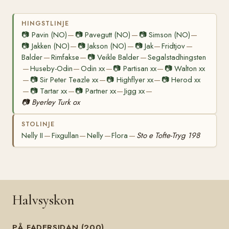
HINGSTLINJE
📷
Pavin (NO)
📷
Pavegutt (NO)
📷
Simson (NO)
—
—
—
📷
Jakken (NO)
📷
Jakson (NO)
📷
Jak
Fridtjov
—
—
—
—
Balder
Rimfakse
📷
Veikle Balder
Segalstadhingsten
—
—
—
Huseby-Odin
Odin xx
📷
Partisan xx
📷
Walton xx
—
—
—
—
📷
Sir Peter Teazle xx
📷
Highflyer xx
📷
Herod xx
—
—
—
📷
Tartar xx
📷
Partner xx
Jigg xx
—
—
—
—
📷
Byerley Turk ox
STOLINJE
Nelly II
Fixgullan
Nelly
Flora
Sto e Tofte-Tryg 198
—
—
—
—
Halvsyskon
PÅ FADERSIDAN (200)