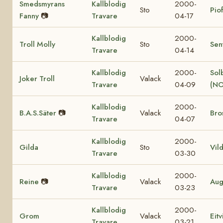
Smedsmyrans
Kallblodig
2000-
Sto
Pio
Fanny
📷
Travare
04-17
Kallblodig
2000-
Troll Molly
Sto
Sen
Travare
04-14
Kallblodig
2000-
Sol
Joker Troll
Valack
Travare
04-09
(NO
Kallblodig
2000-
B.A.S.Säter
📷
Valack
Bro
Travare
04-07
Kallblodig
2000-
Gilda
Sto
Vil
Travare
03-30
Kallblodig
2000-
Reine
📷
Valack
Aug
Travare
03-23
Kallblodig
2000-
Grom
Valack
Eit
Travare
03-21