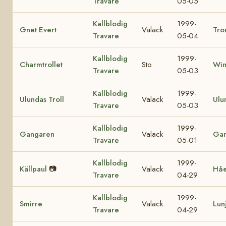
Travare
05-05
Kallblodig
1999-
Gnet Evert
Valack
Tro
Travare
05-04
Kallblodig
1999-
Charmtrollet
Sto
Win
Travare
05-03
Kallblodig
1999-
Ulundas Troll
Valack
Ulu
Travare
05-03
Kallblodig
1999-
Gangaren
Valack
Ga
Travare
05-01
Kallblodig
1999-
Källpaul
📷
Valack
Hå
Travare
04-29
Kallblodig
1999-
Smirre
Valack
Lun
Travare
04-29