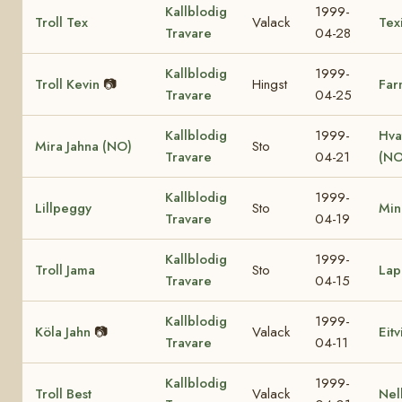
Kallblodig
1999-
Troll Tex
Valack
Tex
Travare
04-28
Kallblodig
1999-
Troll Kevin
📷
Hingst
Far
Travare
04-25
Kallblodig
1999-
Hva
Mira Jahna (NO)
Sto
Travare
04-21
(NO
Kallblodig
1999-
Lillpeggy
Sto
Min
Travare
04-19
Kallblodig
1999-
Troll Jama
Sto
Lap
Travare
04-15
Kallblodig
1999-
Köla Jahn
📷
Valack
Eit
Travare
04-11
Kallblodig
1999-
Troll Best
Valack
Nel