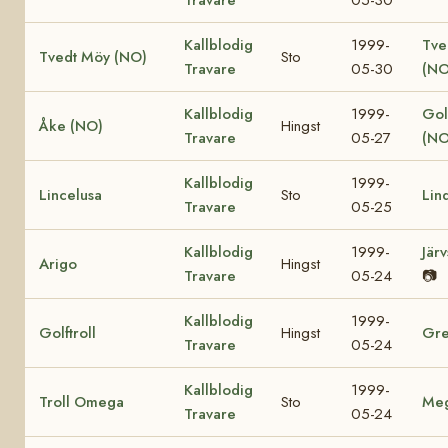
Kallblodig
1999-
Tve
Tvedt Möy (NO)
Sto
Travare
05-30
(NO
Kallblodig
1999-
Gol
Åke (NO)
Hingst
Travare
05-27
(NO
Kallblodig
1999-
Lincelusa
Sto
Lin
Travare
05-25
Kallblodig
1999-
Jär
Arigo
Hingst
Travare
05-24
📷
Kallblodig
1999-
Golftroll
Hingst
Gre
Travare
05-24
Kallblodig
1999-
Troll Omega
Sto
Me
Travare
05-24