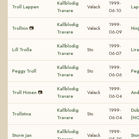
Kallblodig
1999-
Troll Lappen
Valack
Lap
Travare
06-10
Kallblodig
1999-
Trollnin
📷
Valack
Nin
Travare
06-09
Kallblodig
1999-
Lill Trolla
Sto
Lir
Travare
06-07
Kallblodig
1999-
Peggy Troll
Sto
Peg
Travare
06-06
Kallblodig
1999-
Troll Himen
📷
Valack
And
Travare
06-04
Kallblodig
1999-
Dub
Trollstina
Sto
Travare
06-04
(NO
Kallblodig
1999-
Storm Jan
Valack
Sto
Travare
05-30