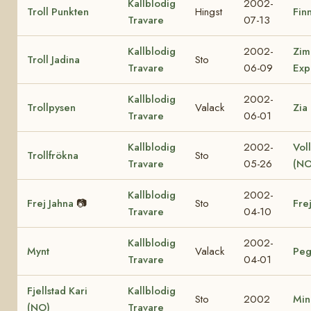
Kallblodig
2002-
Troll Punkten
Hingst
Finn
Travare
07-13
Kallblodig
2002-
Zim
Troll Jadina
Sto
Travare
06-09
Exp
Kallblodig
2002-
Trollpysen
Valack
Zia
Travare
06-01
Kallblodig
2002-
Vol
Trollfrökna
Sto
Travare
05-26
(NO
Kallblodig
2002-
Frej Jahna
📷
Sto
Fre
Travare
04-10
Kallblodig
2002-
Mynt
Valack
Peg
Travare
04-01
Fjellstad Kari
Kallblodig
Sto
2002
Min
(NO)
Travare