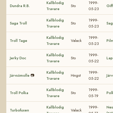
Kallblodig
1999-
Dundra R.B.
Sto
Giff
Travare
05-23
Kallblodig
1999-
Saga Troll
Sto
Sag
Travare
05-23
Kallblodig
1999-
Troll Tage
Valack
Pil
Travare
05-23
Kallblodig
1999-
Jerky Doc
Sto
Lap
Travare
05-22
Kallblodig
1999-
Järvsömolle
📷
Hingst
Jär
Travare
05-22
Kallblodig
1999-
Troll Polka
Sto
Pol
Travare
05-19
Kallblodig
1999-
Nes
Turbofuxen
Valack