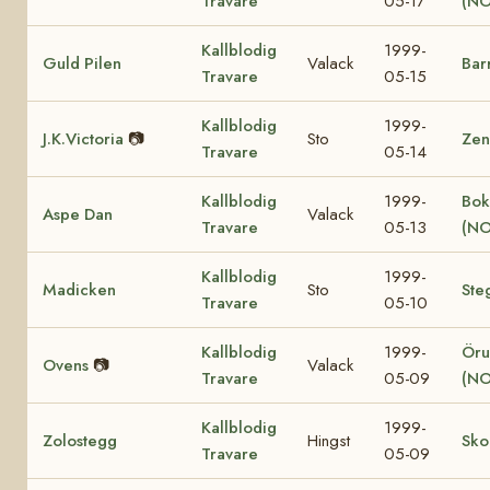
Travare
05-17
(NO
Kallblodig
1999-
Guld Pilen
Valack
Bar
Travare
05-15
Kallblodig
1999-
J.K.Victoria
📷
Sto
Zen
Travare
05-14
Kallblodig
1999-
Bok
Aspe Dan
Valack
Travare
05-13
(NO
Kallblodig
1999-
Madicken
Sto
Ste
Travare
05-10
Kallblodig
1999-
Öru
Ovens
📷
Valack
Travare
05-09
(NO
Kallblodig
1999-
Zolostegg
Hingst
Sko
Travare
05-09