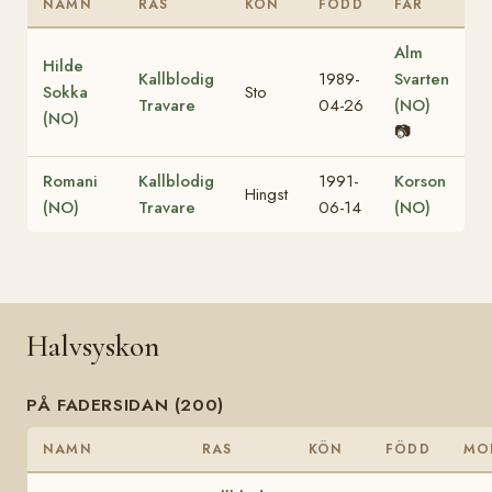
NAMN
RAS
KÖN
FÖDD
FAR
Alm
Hilde
Kallblodig
1989-
Svarten
Sokka
Sto
Travare
04-26
(NO)
(NO)
📷
Romani
Kallblodig
1991-
Korson
Hingst
(NO)
Travare
06-14
(NO)
Halvsyskon
PÅ FADERSIDAN (200)
NAMN
RAS
KÖN
FÖDD
MO