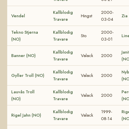
Kallblodig
2000-
Vendel
Hingst
Zia
Travare
03-04
Tekno Stjerna
Kallblodig
2000-
Sto
Lin
(NO)
Travare
03-01
Kallblodig
Jani
Banner (NO)
Valack
2000
Travare
(NO
Kallblodig
Nyb
Gyller Troll (NO)
Valack
2000
Travare
(NO
Lauvås Troll
Kallblodig
Per
Valack
2000
(NO)
Travare
(NO
Kallblodig
1999-
Rig
Rigel Jahn (NO)
Valack
Travare
08-14
(NO