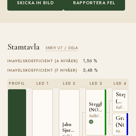
SKICKA IN BILD
RAPPORTERA FEL
Stamtavla
SKRIV UT / DELA
1,56 %
INAVELSKOEFFICIENT (4 NIVÅER)
5,48 %
INAVELSKOEFFICIENT (7 NIVÅER)
PROFIL
LED 1
LED 2
LED 3
LED 4
Stegg
(NO)
Steggbest
T-
Kallblodig Travare
(NO)
169
T-233
Kallblodig Travare
Grasiös
(NO)
Jahn
Sjur
Kallblodig Travare
(NO)