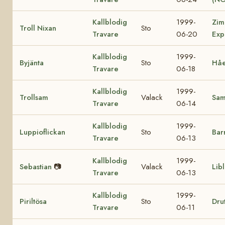
Kallblodig
1999-
Zim
Troll Nixan
Sto
Travare
06-20
Exp
Kallblodig
1999-
Byjänta
Sto
Håe
Travare
06-18
Kallblodig
1999-
Trollsam
Valack
Sa
Travare
06-14
Kallblodig
1999-
Luppioflickan
Sto
Bar
Travare
06-13
Kallblodig
1999-
Sebastian
📷
Valack
Lib
Travare
06-13
Kallblodig
1999-
Piriltösa
Sto
Drut
Travare
06-11