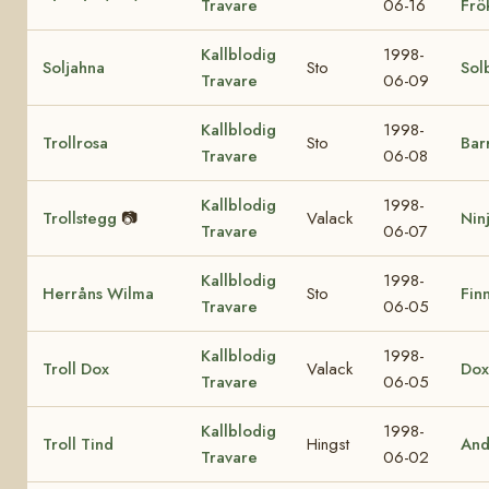
Travare
06-16
Frö
Kallblodig
1998-
Soljahna
Sto
Sol
Travare
06-09
Kallblodig
1998-
Trollrosa
Sto
Bar
Travare
06-08
Kallblodig
1998-
Trollstegg
📷
Valack
Nin
Travare
06-07
Kallblodig
1998-
Herråns Wilma
Sto
Finn
Travare
06-05
Kallblodig
1998-
Troll Dox
Valack
Dox
Travare
06-05
Kallblodig
1998-
Troll Tind
Hingst
And
Travare
06-02