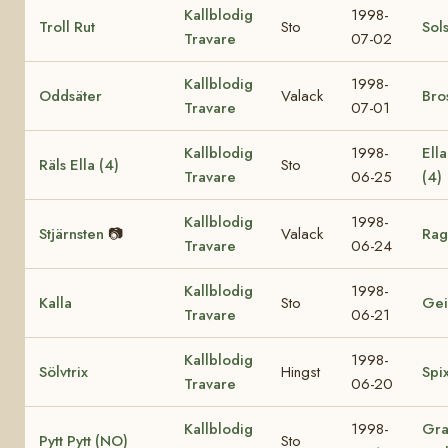
Kallblodig
1998-
Troll Rut
Sto
Sol
Travare
07-02
Kallblodig
1998-
Oddsäter
Valack
Bro
Travare
07-01
Kallblodig
1998-
Ell
Räls Ella (4)
Sto
Travare
06-25
(4)
Kallblodig
1998-
Stjärnsten
📷
Valack
Rag
Travare
06-24
Kallblodig
1998-
Kalla
Sto
Gei
Travare
06-21
Kallblodig
1998-
Sölvtrix
Hingst
Spi
Travare
06-20
Kallblodig
1998-
Gra
Pytt Pytt (NO)
Sto