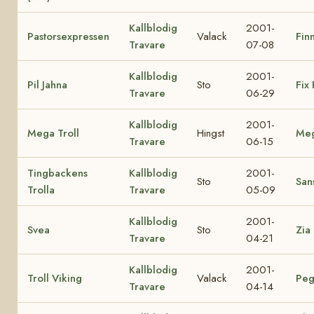
Kallblodig
2001-
Pastorsexpressen
Valack
Finn
Travare
07-08
Kallblodig
2001-
Pil Jahna
Sto
Fix 
Travare
06-29
Kallblodig
2001-
Mega Troll
Hingst
Me
Travare
06-15
Tingbackens
Kallblodig
2001-
Sto
Sans
Trolla
Travare
05-09
Kallblodig
2001-
Svea
Sto
Zia
Travare
04-21
Kallblodig
2001-
Troll Viking
Valack
Peg
Travare
04-14