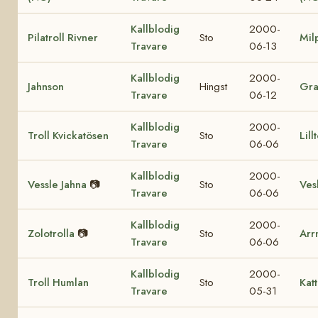
Kallblodig
2000-
Pilatroll Rivner
Sto
Mil
Travare
06-13
Kallblodig
2000-
Jahnson
Hingst
Gr
Travare
06-12
Kallblodig
2000-
Troll Kvickatösen
Sto
Lill
Travare
06-06
Kallblodig
2000-
Vessle Jahna
📷
Sto
Vesl
Travare
06-06
Kallblodig
2000-
Zolotrolla
📷
Sto
Arr
Travare
06-06
Kallblodig
2000-
Troll Humlan
Sto
Katt
Travare
05-31