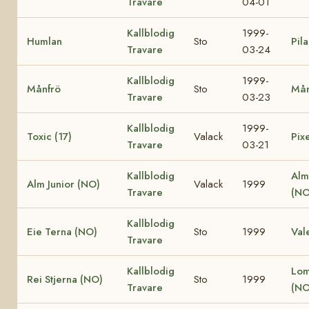
Travare
04-01
Kallblodig
1999-
Humlan
Sto
Pila
Travare
03-24
Kallblodig
1999-
Månfrö
Sto
Mån
Travare
03-23
Kallblodig
1999-
Toxic (17)
Valack
Pixe
Travare
03-21
Kallblodig
Alm
Alm Junior (NO)
Valack
1999
Travare
(NO
Kallblodig
Eie Terna (NO)
Sto
1999
Val
Travare
Kallblodig
Lom
Rei Stjerna (NO)
Sto
1999
Travare
(NO