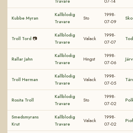
Travare
07-14
Kallblodig
1998-
Kubbe Myran
Sto
Sko
Travare
07-09
Kallblodig
1998-
Troll Tord
📷
Valack
Tod
Travare
07-07
Kallblodig
1998-
Rallar Jahn
Hingst
Järv
Travare
07-06
Kallblodig
1998-
Troll Herman
Valack
Tär
Travare
07-05
Kallblodig
1998-
Rosita Troll
Sto
Pol
Travare
07-02
Smedsmyrans
Kallblodig
1998-
Valack
Pio
Krut
Travare
07-02