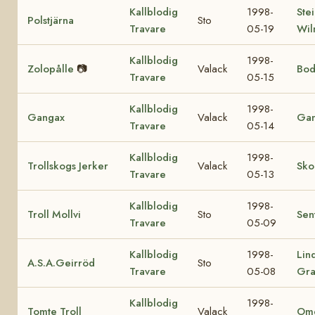
Kallblodig
1998-
Ste
Polstjärna
Sto
Travare
05-19
Wil
Kallblodig
1998-
Zolopålle
📷
Valack
Bod
Travare
05-15
Kallblodig
1998-
Gangax
Valack
Gan
Travare
05-14
Kallblodig
1998-
Trollskogs Jerker
Valack
Sko
Travare
05-13
Kallblodig
1998-
Troll Mollvi
Sto
Sen
Travare
05-09
Kallblodig
1998-
Lin
A.S.A.Geirröd
Sto
Travare
05-08
Gra
Kallblodig
1998-
Tomte Troll
Valack
Ome