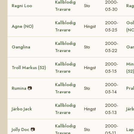
Kallblodig
2000-
Ragni Loo
Sto
Rag
Travare
05-30
Kallblodig
2000-
Gol
Agne (NO)
Hingst
Travare
05-25
(NO
Kallblodig
2000-
Ganglina
Sto
Gan
Travare
05-22
Kallblodig
2000-
Min
Troll Markus (52)
Hingst
Travare
05-15
(52
Kallblodig
2000-
Rumina
📷
Sto
Pra
Travare
05-14
Kallblodig
2000-
Järbo Jack
Hingst
Jär
Travare
05-13
Kallblodig
2000-
Jolly Doc
📷
Sto
Lap
Travare
05-11