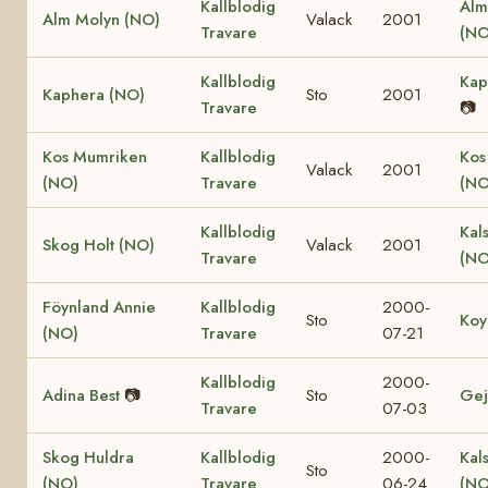
Kallblodig
Alm
Alm Molyn (NO)
Valack
2001
Travare
(NO
Kallblodig
Kap
Kaphera (NO)
Sto
2001
Travare
📷
Kos Mumriken
Kallblodig
Kos
Valack
2001
(NO)
Travare
(NO
Kallblodig
Kal
Skog Holt (NO)
Valack
2001
Travare
(NO
Föynland Annie
Kallblodig
2000-
Sto
Koy
(NO)
Travare
07-21
Kallblodig
2000-
Adina Best
📷
Sto
Gej
Travare
07-03
Skog Huldra
Kallblodig
2000-
Kal
Sto
(NO)
Travare
06-24
(NO