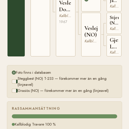
1944
Jakken
Vesle
(NO)
Kallblodig Travare
Donna
T-
(NO)
Kallblodig Travare
1590
Stjernepr
1967
(NO)
Veslejerpa
T-
Kallblodig Travare
122
(NO)
Gjerpen
Kallblodig Travare
Lunna
(NO)
Kallblodig Travare
Foto finns i databasen
Steggbest (NO) T-233 — förekommer mer än en gång
(linjeavel)
Grasiös (NO) — förekommer mer än en gång (linjeavel)
RASSAMMANSÄTTNING
Kallblodig Travare 100 %