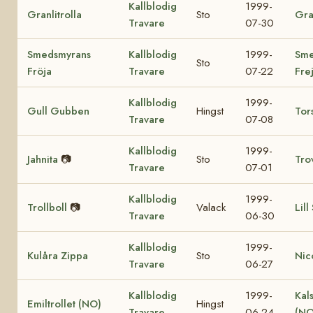
Kallblodig
1999-
Granlitrolla
Sto
Gra
Travare
07-30
Smedsmyrans
Kallblodig
1999-
Sme
Sto
Fröja
Travare
07-22
Fre
Kallblodig
1999-
Gull Gubben
Hingst
Tor
Travare
07-08
Kallblodig
1999-
Jahnita
📷
Sto
Tro
Travare
07-01
Kallblodig
1999-
Trollboll
📷
Valack
Lill
Travare
06-30
Kallblodig
1999-
Kulåra Zippa
Sto
Nic
Travare
06-27
Kallblodig
1999-
Kal
Emiltrollet (NO)
Hingst
Travare
06-24
(NO