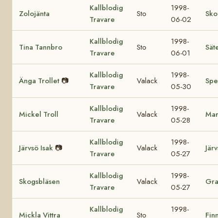
Kallblodig
1998-
Zolojänta
Sto
Sko
Travare
06-02
Kallblodig
1998-
Tina Tannbro
Sto
Sät
Travare
06-01
Kallblodig
1998-
Änga Trollet
📷
Valack
Spe
Travare
05-30
Kallblodig
1998-
Mickel Troll
Valack
Mar
Travare
05-28
Kallblodig
1998-
Järvsö Isak
📷
Valack
Jär
Travare
05-27
Kallblodig
1998-
Skogsbläsen
Valack
Gra
Travare
05-27
Kallblodig
1998-
Mickla Vittra
Sto
Fin