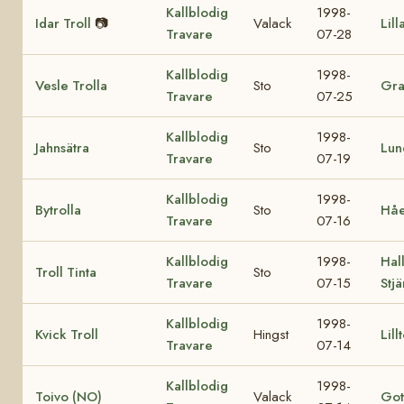
Kallblodig
1998-
Idar Troll
📷
Valack
Lill
Travare
07-28
Kallblodig
1998-
Vesle Trolla
Sto
Gra
Travare
07-25
Kallblodig
1998-
Jahnsätra
Sto
Lun
Travare
07-19
Kallblodig
1998-
Bytrolla
Sto
Håe
Travare
07-16
Kallblodig
1998-
Hall
Troll Tinta
Sto
Travare
07-15
Stj
Kallblodig
1998-
Kvick Troll
Hingst
Lill
Travare
07-14
Kallblodig
1998-
Toivo (NO)
Valack
Got