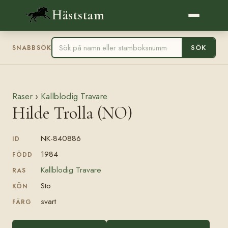
Häststam
SÖK
SNABBSÖK
Raser
›
Kallblodig Travare
Hilde Trolla (NO)
NK-840886
ID
1984
FÖDD
Kallblodig Travare
RAS
Sto
KÖN
svart
FÄRG