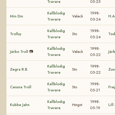
Travare
05-25
Kallblodig
1998-
Min Din
Valack
H.A
Travare
05-24
Kallblodig
1998-
Trollsy
Sto
Tod
Travare
05-24
Kallblodig
1998-
Järbo Troll
📷
Valack
Jär
Travare
05-22
Kallblodig
1998-
Zegra R.B.
Sto
Zus
Travare
05-22
Kallblodig
1998-
Cessna Troll
Sto
Fre
Travare
05-21
Kallblodig
1998-
Kubbe Jahn
Hingst
Lill
Travare
05-19