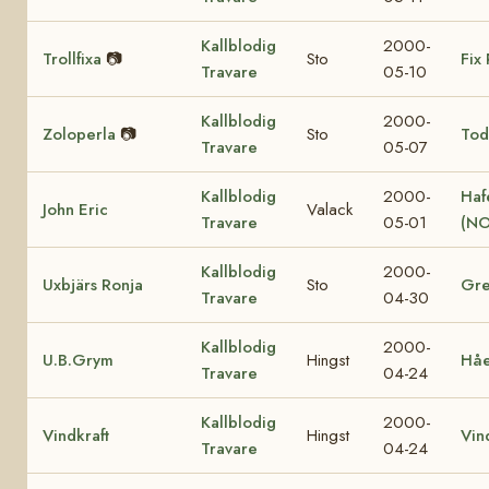
Kallblodig
2000-
Trollfixa
📷
Sto
Fix 
Travare
05-10
Kallblodig
2000-
Zoloperla
📷
Sto
Tod
Travare
05-07
Kallblodig
2000-
Haf
John Eric
Valack
Travare
05-01
(NO
Kallblodig
2000-
Uxbjärs Ronja
Sto
Gre
Travare
04-30
Kallblodig
2000-
U.B.Grym
Hingst
Hå
Travare
04-24
Kallblodig
2000-
Vindkraft
Hingst
Vin
Travare
04-24