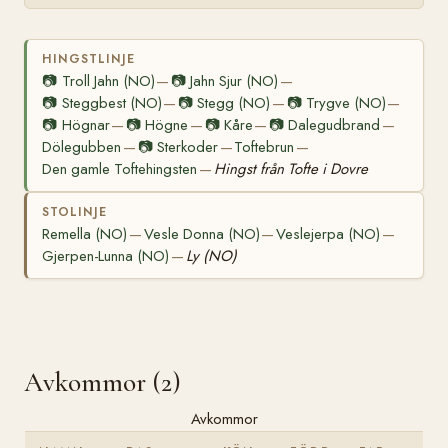
HINGSTLINJE
📷
Troll Jahn (NO)
📷
Jahn Sjur (NO)
—
—
📷
Steggbest (NO)
📷
Stegg (NO)
📷
Trygve (NO)
—
—
—
📷
Högnar
📷
Högne
📷
Kåre
📷
Dalegudbrand
—
—
—
—
Dölegubben
📷
Sterkoder
Toftebrun
—
—
—
Den gamle Toftehingsten
Hingst från Tofte i Dovre
—
STOLINJE
Remella (NO)
Vesle Donna (NO)
Veslejerpa (NO)
—
—
—
Gjerpen-Lunna (NO)
Ly (NO)
—
Avkommor (2)
Avkommor