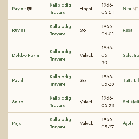
Kallblodig
1966-
Pavinit
📷
Hingst
Nita
NT
Travare
06-01
Kallblodig
1966-
Ruvina
Sto
Rusa
Travare
06-01
1966-
Kallblodig
Delsbo Pavin
Valack
05-
Solsätr
Travare
30
Kallblodig
1966-
Pavlill
Sto
Tutta Lil
Travare
05-28
Kallblodig
1966-
Solroll
Valack
Sol Nel
Travare
05-28
Kallblodig
1966-
Pajol
Valack
Ajola
Travare
05-27