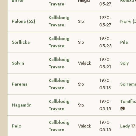
Birren
Hingst
Refuxa
Travare
05-27
Kallblodig
1970-
Palona (52)
Sto
Norvi (
Travare
05-27
Kallblodig
1970-
Sörflicka
Sto
Pila
Travare
05-23
Kallblodig
1970-
Solvin
Valack
Soly
Travare
05-21
Kallblodig
1970-
Parema
Sto
Solrem
Travare
05-18
Kallblodig
1970-
Tomtfli
Hagamön
Sto
Travare
05-15
📷
Kallblodig
1970-
Pelo
Valack
Lady
17
Travare
05-15