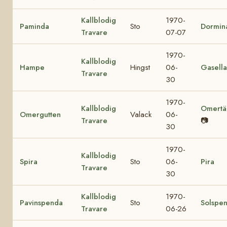
Kallblodig
1970-
Paminda
Sto
Dormin
Travare
07-07
1970-
Kallblodig
Hampe
Hingst
06-
Gasella
Travare
30
1970-
Kallblodig
Omertä
Omergutten
Valack
06-
Travare
📷
30
1970-
Kallblodig
Spira
Sto
06-
Pira
Travare
30
Kallblodig
1970-
Pavinspenda
Sto
Solspe
Travare
06-26