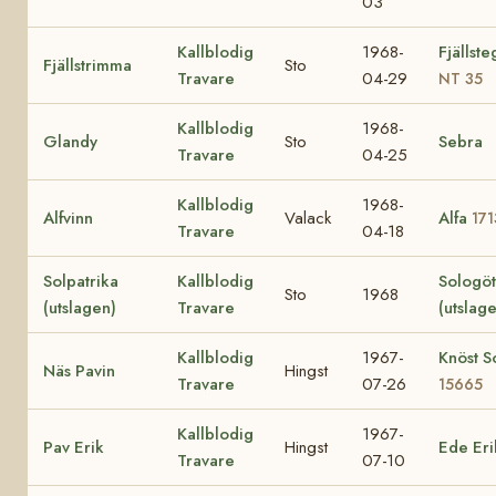
03
Kallblodig
1968-
Fjällst
Fjällstrimma
Sto
Travare
04-29
NT 35
Kallblodig
1968-
Glandy
Sto
Sebra
Travare
04-25
Kallblodig
1968-
Alfvinn
Valack
Alfa
171
Travare
04-18
Solpatrika
Kallblodig
Sologö
Sto
1968
(utslagen)
Travare
(utslag
Kallblodig
1967-
Knöst So
Näs Pavin
Hingst
Travare
07-26
15665
Kallblodig
1967-
Pav Erik
Hingst
Ede Eri
Travare
07-10