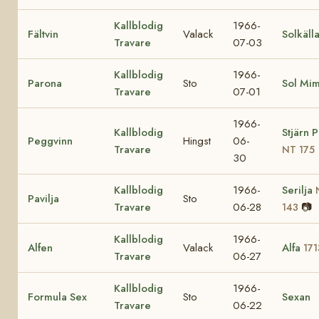
Kallblodig
1966-
Fältvin
Valack
Solkäll
Travare
07-03
Kallblodig
1966-
Parona
Sto
Sol Mi
Travare
07-01
1966-
Kallblodig
Stjärn 
Peggvinn
Hingst
06-
Travare
NT 175
30
Kallblodig
1966-
Serilja
Pavilja
Sto
Travare
06-28
📷
143
Kallblodig
1966-
Alfen
Valack
Alfa
171
Travare
06-27
Kallblodig
1966-
Formula Sex
Sto
Sexan
Travare
06-22