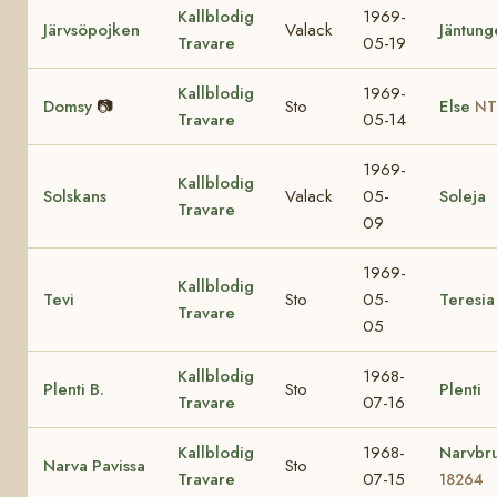
Kallblodig
1969-
Järvsöpojken
Valack
Jäntung
Travare
05-19
Kallblodig
1969-
Domsy
📷
Sto
Else
NT
Travare
05-14
1969-
Kallblodig
Solskans
Valack
05-
Soleja
Travare
09
1969-
Kallblodig
Tevi
Sto
05-
Teresia
Travare
05
Kallblodig
1968-
Plenti B.
Sto
Plenti
Travare
07-16
Kallblodig
1968-
Narvbr
Narva Pavissa
Sto
Travare
07-15
18264