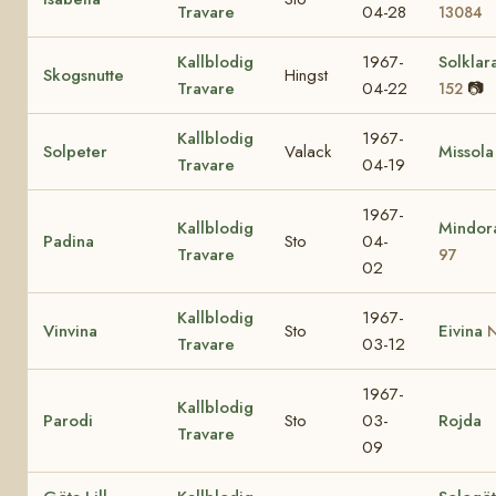
Travare
04-28
13084
Kallblodig
1967-
Solklar
Skogsnutte
Hingst
Travare
04-22
📷
152
Kallblodig
1967-
Solpeter
Valack
Missola
Travare
04-19
1967-
Kallblodig
Mindo
Padina
Sto
04-
Travare
97
02
Kallblodig
1967-
Vinvina
Sto
Eivina
N
Travare
03-12
1967-
Kallblodig
Parodi
Sto
03-
Rojda
Travare
09