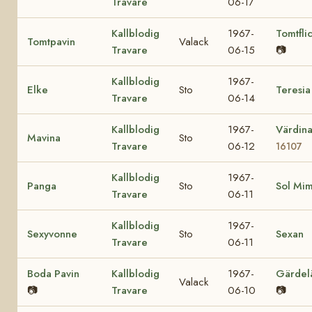
Travare
06-17
Kallblodig
1967-
Tomtfli
Tomtpavin
Valack
Travare
06-15
📷
Kallblodig
1967-
Elke
Sto
Teresia
Travare
06-14
Kallblodig
1967-
Värdin
Mavina
Sto
Travare
06-12
16107
Kallblodig
1967-
Panga
Sto
Sol Mi
Travare
06-11
Kallblodig
1967-
Sexyvonne
Sto
Sexan
Travare
06-11
Boda Pavin
Kallblodig
1967-
Gärdel
Valack
📷
Travare
06-10
📷