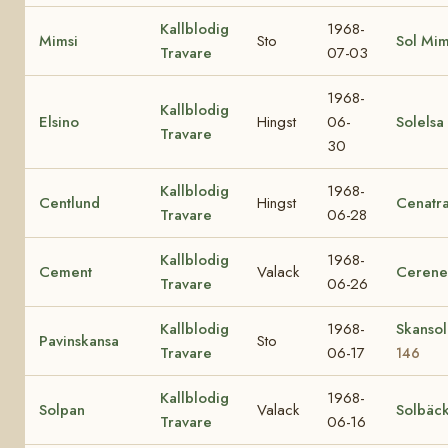
Kallblodig
1968-
Mimsi
Sto
Sol Mi
Travare
07-03
1968-
Kallblodig
Elsino
Hingst
06-
Solelsa
Travare
30
Kallblodig
1968-
Centlund
Hingst
Cenatr
Travare
06-28
Kallblodig
1968-
Cement
Valack
Cerene
Travare
06-26
Kallblodig
1968-
Skanso
Pavinskansa
Sto
Travare
06-17
146
Kallblodig
1968-
Solpan
Valack
Solbäc
Travare
06-16