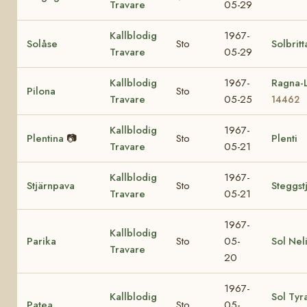
Travare
05-29
Kallblodig
1967-
Solåse
Sto
Solbritt
Travare
05-29
Kallblodig
1967-
Ragna-L
Pilona
Sto
Travare
05-25
14462
Kallblodig
1967-
Plentina
📷
Sto
Plenti
Travare
05-21
Kallblodig
1967-
Stjärnpava
Sto
Steggst
Travare
05-21
1967-
Kallblodig
Parika
Sto
05-
Sol Nel
Travare
20
1967-
Kallblodig
Sol Tyr
Patea
Sto
05-