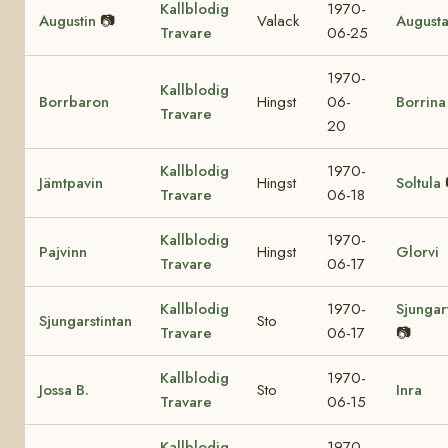
Kallblodig
1970-
Augustin
📷
Valack
August
Travare
06-25
1970-
Kallblodig
Borrbaron
Hingst
06-
Borrina
Travare
20
Kallblodig
1970-
Jämtpavin
Hingst
Soltula
Travare
06-18
Kallblodig
1970-
Pajvinn
Hingst
Glorvi
Travare
06-17
Kallblodig
1970-
Sjungar
Sjungarstintan
Sto
Travare
06-17
📷
Kallblodig
1970-
Jossa B.
Sto
Inra
Travare
06-15
Kallblodig
1970-