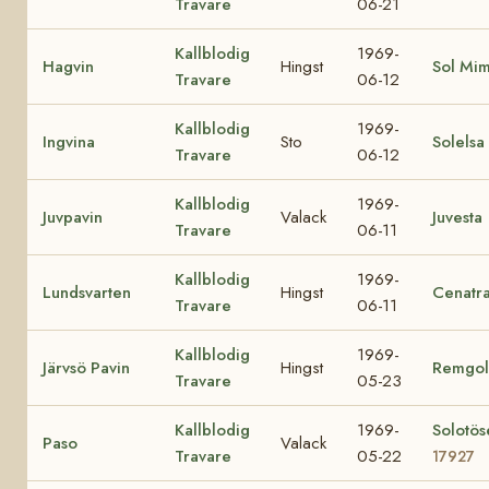
Travare
06-21
Kallblodig
1969-
Hagvin
Hingst
Sol Mi
Travare
06-12
Kallblodig
1969-
Ingvina
Sto
Solelsa
Travare
06-12
Kallblodig
1969-
Juvpavin
Valack
Juvesta
Travare
06-11
Kallblodig
1969-
Lundsvarten
Hingst
Cenatr
Travare
06-11
Kallblodig
1969-
Järvsö Pavin
Hingst
Remgol
Travare
05-23
Kallblodig
1969-
Solotös
Paso
Valack
Travare
05-22
17927