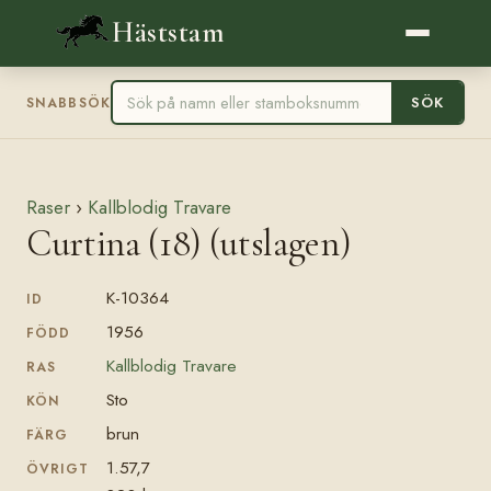
Häststam
SÖK
SNABBSÖK
Raser
›
Kallblodig Travare
Curtina (18) (utslagen)
K-10364
ID
1956
FÖDD
Kallblodig Travare
RAS
Sto
KÖN
brun
FÄRG
1.57,7
ÖVRIGT