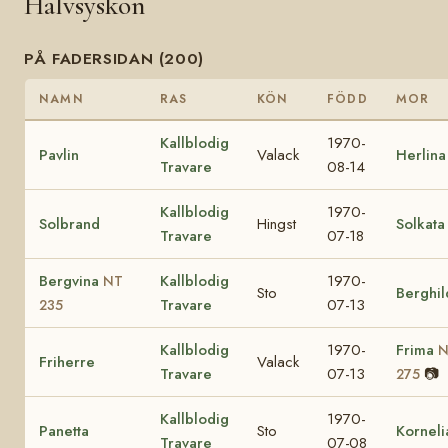
Halvsyskon
PÅ FADERSIDAN (200)
NAMN
RAS
KÖN
FÖDD
MOR
Kallblodig
1970-
Pavlin
Valack
Herlina
Travare
08-14
Kallblodig
1970-
Solbrand
Hingst
Solkata
Travare
07-18
Bergvina
Kallblodig
1970-
NT
Sto
Berghil
Travare
07-13
235
Kallblodig
1970-
Frima
N
Friherre
Valack
Travare
07-13
📷
275
Kallblodig
1970-
Panetta
Sto
Korneli
Travare
07-08