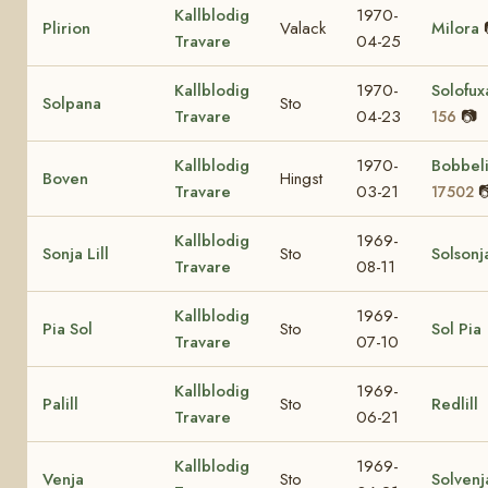
Kallblodig
1970-
Plirion
Valack
Milora
Travare
04-25
Kallblodig
1970-
Solofu
Solpana
Sto
Travare
04-23
📷
156
Kallblodig
1970-
Bobbel
Boven
Hingst
Travare
03-21

17502
Kallblodig
1969-
Sonja Lill
Sto
Solsonj
Travare
08-11
Kallblodig
1969-
Pia Sol
Sto
Sol Pia
Travare
07-10
Kallblodig
1969-
Palill
Sto
Redlill
Travare
06-21
Kallblodig
1969-
Venja
Sto
Solvenj