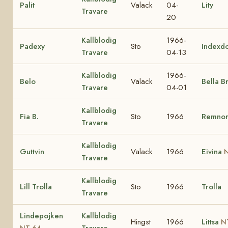
Palit
Valack
04-
Lity
Travare
20
Kallblodig
1966-
Padexy
Sto
Indexd
Travare
04-13
Kallblodig
1966-
Belo
Valack
Bella B
Travare
04-01
Kallblodig
Fia B.
Sto
1966
Remno
Travare
Kallblodig
Guttvin
Valack
1966
Eivina
N
Travare
Kallblodig
Lill Trolla
Sto
1966
Trolla
Travare
Lindepojken
Kallblodig
Hingst
1966
Littsa
N
Travare
NT 64