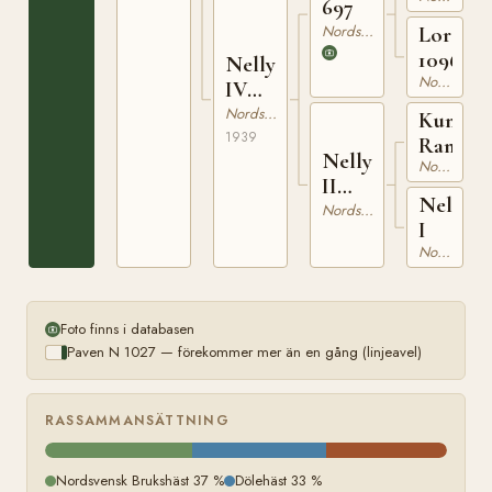
697
Nordsvensk Brukshäst
Lordy
1096
Nelly
Nordsvensk Brukshäst
IV
(18)
Nordsvensk Brukshäst
Kung
9005
1939
Rane
Nelly
Nordsvensk Brukshäst
II
Nelly
(18)
Nordsvensk Brukshäst
I
2872
Nordsvensk Brukshäst
Foto finns i databasen
Paven N 1027 — förekommer mer än en gång (linjeavel)
RASSAMMANSÄTTNING
Nordsvensk Brukshäst 37 %
Dölehäst 33 %