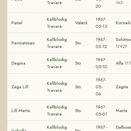
Travare
162
20
Kallblodig
1967-
Panel
Valack
Korneli
Travare
05-13
Kallblodig
1967-
Solotös
Pavinatösen
Sto
Travare
05-12
17927
Kallblodig
1967-
Degina
Sto
Alfa
171
Travare
05-10
1967-
Kallblodig
Zaga Lill
Sto
05-
Zagita
Travare
06
Kallblodig
1967-
Lill Marta
Sto
Marta
Travare
05-01
Kallblodig
1967-
Dalbos
Isabella
Sto