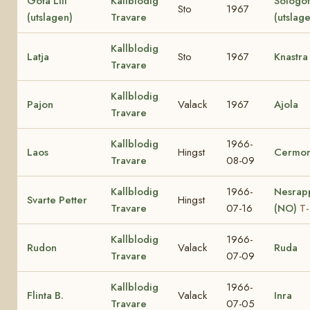
Göta Lill
Kallblodig
Sologö
Sto
1967
(utslagen)
Travare
(utslag
Kallblodig
Latja
Sto
1967
Knastra
Travare
Kallblodig
Pajon
Valack
1967
Ajola
Travare
Kallblodig
1966-
Laos
Hingst
Cermon
Travare
08-09
Kallblodig
1966-
Nesrap
Svarte Petter
Hingst
Travare
07-16
(NO)
T-
Kallblodig
1966-
Rudon
Valack
Ruda
Travare
07-09
Kallblodig
1966-
Flinta B.
Valack
Inra
Travare
07-05