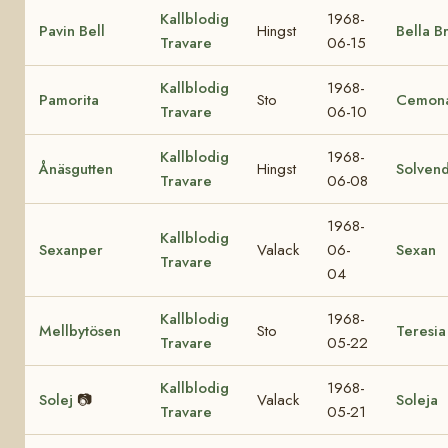
Kallblodig
1968-
Pavin Bell
Hingst
Bella B
Travare
06-15
Kallblodig
1968-
Pamorita
Sto
Cemon
Travare
06-10
Kallblodig
1968-
Ånäsgutten
Hingst
Solvend
Travare
06-08
1968-
Kallblodig
Sexanper
Valack
06-
Sexan
Travare
04
Kallblodig
1968-
Mellbytösen
Sto
Teresia
Travare
05-22
Kallblodig
1968-
Solej
📷
Valack
Soleja
Travare
05-21