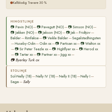
Kallblodig Travare 30 %
HINGSTLINJE
📷
Pavin (NO)
📷
Pavegutt (NO)
📷
Simson (NO)
—
—
—
📷
Jakken (NO)
📷
Jakson (NO)
📷
Jak
Fridtjov
—
—
—
—
Balder
Rimfakse
📷
Veikle Balder
Segalstadhingsten
—
—
—
Huseby-Odin
Odin xx
📷
Partisan xx
📷
Walton xx
—
—
—
—
📷
Sir Peter Teazle xx
📷
Highflyer xx
📷
Herod xx
—
—
—
📷
Tartar xx
📷
Partner xx
Jigg xx
—
—
—
—
📷
Byerley Turk ox
STOLINJE
Sol-Nelly (18)
Nelly IV (18)
Nelly II (18)
Nelly I
—
—
—
—
Saga
Sally
—