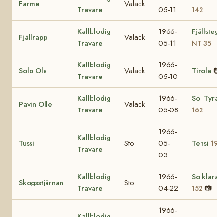
Farme
Valack
Travare
05-11
142
Kallblodig
1966-
Fjällst
Fjällrapp
Valack
Travare
05-11
NT 35
Kallblodig
1966-
Solo Ola
Valack
Tirola

Travare
05-10
Kallblodig
1966-
Sol Tyr
Pavin Olle
Valack
Travare
05-08
162
1966-
Kallblodig
Tussi
Sto
05-
Tensi
1
Travare
03
Kallblodig
1966-
Solklar
Skogsstjärnan
Sto
Travare
04-22
📷
152
1966-
Kallblodig