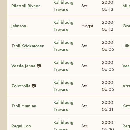
Kallblodig
2000-
Pilatroll Rivner
Sto
Mil
Travare
06-13
Kallblodig
2000-
Jahnson
Hingst
Gr
Travare
06-12
Kallblodig
2000-
Troll Kvickatösen
Sto
Lill
Travare
06-06
Kallblodig
2000-
Vessle Jahna
📷
Sto
Vesl
Travare
06-06
Kallblodig
2000-
Zolotrolla
📷
Sto
Arr
Travare
06-06
Kallblodig
2000-
Troll Humlan
Sto
Katt
Travare
05-31
Kallblodig
2000-
Ragni Loo
Sto
Rag
Travare
05-30