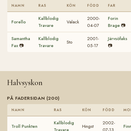
NAMN
RAS
KÖN
FÖDD
FAR
Kallblodig
2000-
Forin
Forello
Valack
Travare
04-07
Brage
📷
Samantha
Kallblodig
2001-
Järvsöfaks
Sto
Fax
📷
Travare
05-17
📷
Halvsyskon
PÅ FADERSIDAN (200)
NAMN
RAS
KÖN
FÖDD
MO
Kallblodig
2002-
Troll Punkten
Hingst
Finn
Travare
07-13