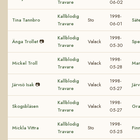
Travare
06-02
Kallblodig
1998-
Tina Tannbro
Sto
Sät
Travare
06-01
Kallblodig
1998-
Änga Trollet
📷
Valack
Spe
Travare
05-30
Kallblodig
1998-
Mickel Troll
Valack
Mar
Travare
05-28
Kallblodig
1998-
Järvsö Isak
📷
Valack
Jär
Travare
05-27
Kallblodig
1998-
Skogsbläsen
Valack
Gra
Travare
05-27
Kallblodig
1998-
Mickla Vittra
Sto
Fin
Travare
05-25