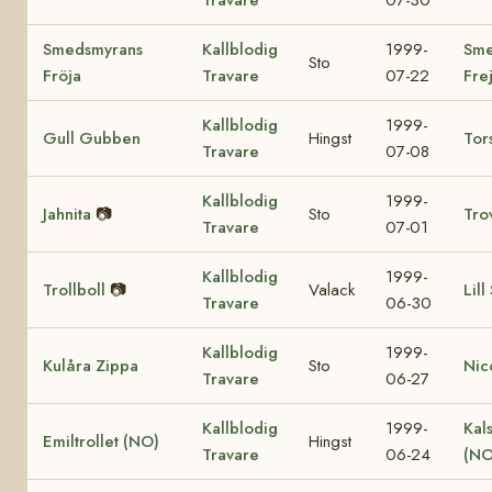
Smedsmyrans
Kallblodig
1999-
Sme
Sto
Fröja
Travare
07-22
Fre
Kallblodig
1999-
Gull Gubben
Hingst
Tor
Travare
07-08
Kallblodig
1999-
Jahnita
📷
Sto
Tro
Travare
07-01
Kallblodig
1999-
Trollboll
📷
Valack
Lill
Travare
06-30
Kallblodig
1999-
Kulåra Zippa
Sto
Nic
Travare
06-27
Kallblodig
1999-
Kal
Emiltrollet (NO)
Hingst
Travare
06-24
(NO