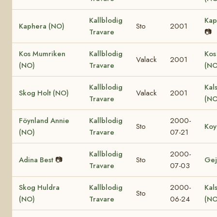
Kallblodig
Kap
Kaphera (NO)
Sto
2001
Travare
📷
Kos Mumriken
Kallblodig
Kos
Valack
2001
(NO)
Travare
(NO
Kallblodig
Kal
Skog Holt (NO)
Valack
2001
Travare
(NO
Föynland Annie
Kallblodig
2000-
Sto
Koy
(NO)
Travare
07-21
Kallblodig
2000-
Adina Best
📷
Sto
Gej
Travare
07-03
Skog Huldra
Kallblodig
2000-
Kal
Sto
(NO)
Travare
06-24
(NO