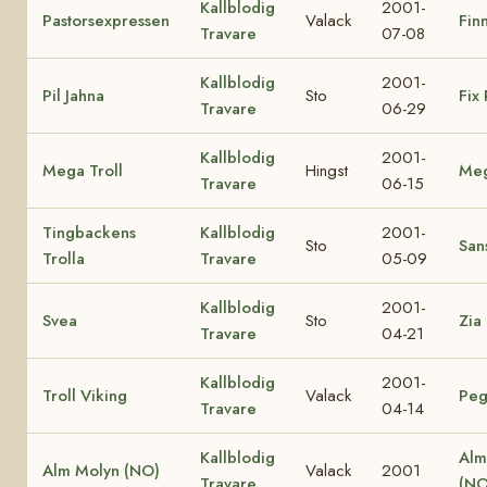
Kallblodig
2001-
Pastorsexpressen
Valack
Finn
Travare
07-08
Kallblodig
2001-
Pil Jahna
Sto
Fix 
Travare
06-29
Kallblodig
2001-
Mega Troll
Hingst
Me
Travare
06-15
Tingbackens
Kallblodig
2001-
Sto
Sans
Trolla
Travare
05-09
Kallblodig
2001-
Svea
Sto
Zia
Travare
04-21
Kallblodig
2001-
Troll Viking
Valack
Peg
Travare
04-14
Kallblodig
Alm
Alm Molyn (NO)
Valack
2001
Travare
(NO