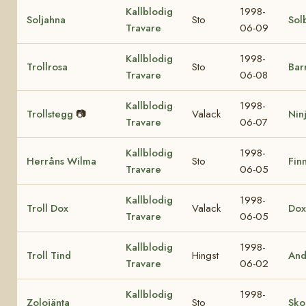
Kallblodig
1998-
Soljahna
Sto
Sol
Travare
06-09
Kallblodig
1998-
Trollrosa
Sto
Bar
Travare
06-08
Kallblodig
1998-
Trollstegg
📷
Valack
Nin
Travare
06-07
Kallblodig
1998-
Herråns Wilma
Sto
Finn
Travare
06-05
Kallblodig
1998-
Troll Dox
Valack
Dox
Travare
06-05
Kallblodig
1998-
Troll Tind
Hingst
And
Travare
06-02
Kallblodig
1998-
Zolojänta
Sto
Sko