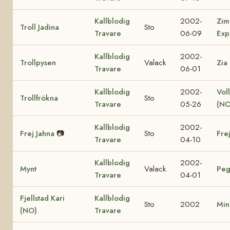
Kallblodig
2002-
Zim
Troll Jadina
Sto
Travare
06-09
Exp
Kallblodig
2002-
Trollpysen
Valack
Zia
Travare
06-01
Kallblodig
2002-
Vol
Trollfrökna
Sto
Travare
05-26
(NO
Kallblodig
2002-
Frej Jahna
📷
Sto
Fre
Travare
04-10
Kallblodig
2002-
Mynt
Valack
Peg
Travare
04-01
Fjellstad Kari
Kallblodig
Sto
2002
Min
(NO)
Travare