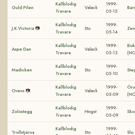
Kallblodig
1999-
Guld Pilen
Valack
Bar
Travare
05-15
Kallblodig
1999-
J.K.Victoria
📷
Sto
Zen
Travare
05-14
Kallblodig
1999-
Bok
Aspe Dan
Valack
Travare
05-13
(NO
Kallblodig
1999-
Madicken
Sto
Ste
Travare
05-10
Kallblodig
1999-
Öru
Ovens
📷
Valack
Travare
05-09
(NO
Kallblodig
1999-
Zolostegg
Hingst
Sko
Travare
05-09
Kallblodig
1999-
Trollstjärna
Sto
Slo