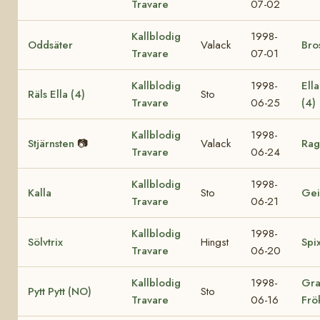
Travare
07-02
Kallblodig
1998-
Oddsäter
Valack
Bro
Travare
07-01
Kallblodig
1998-
Ell
Räls Ella (4)
Sto
Travare
06-25
(4)
Kallblodig
1998-
Stjärnsten
📷
Valack
Rag
Travare
06-24
Kallblodig
1998-
Kalla
Sto
Gei
Travare
06-21
Kallblodig
1998-
Sölvtrix
Hingst
Spi
Travare
06-20
Kallblodig
1998-
Gra
Pytt Pytt (NO)
Sto
Travare
06-16
Frö