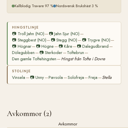
Kallblodig Travare 97 %
Nordsvensk Brukshäst 3 %
HINGSTLINJE
📷
Troll Jahn (NO)
📷
Jahn Sjur (NO)
—
—
📷
Steggbest (NO)
📷
Stegg (NO)
📷
Trygve (NO)
—
—
—
📷
Högnar
📷
Högne
📷
Kåre
📷
Dalegudbrand
—
—
—
—
Dölegubben
📷
Sterkoder
Toftebrun
—
—
—
Den gamle Toftehingsten
Hingst från Tofte i Dovre
—
STOLINJE
Vinsela
📷
Unny
Pavsola
Solofreja
Freja
Stella
—
—
—
—
—
Avkommor (2)
Avkommor