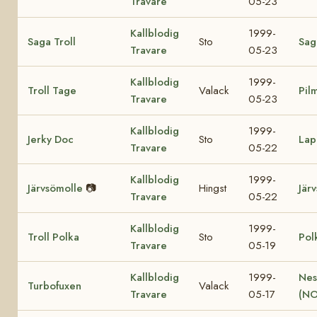
Travare
05-23
Kallblodig
1999-
Saga Troll
Sto
Sag
Travare
05-23
Kallblodig
1999-
Troll Tage
Valack
Pil
Travare
05-23
Kallblodig
1999-
Jerky Doc
Sto
Lap
Travare
05-22
Kallblodig
1999-
Järvsömolle
📷
Hingst
Jär
Travare
05-22
Kallblodig
1999-
Troll Polka
Sto
Pol
Travare
05-19
Kallblodig
1999-
Nes
Turbofuxen
Valack
Travare
05-17
(NO