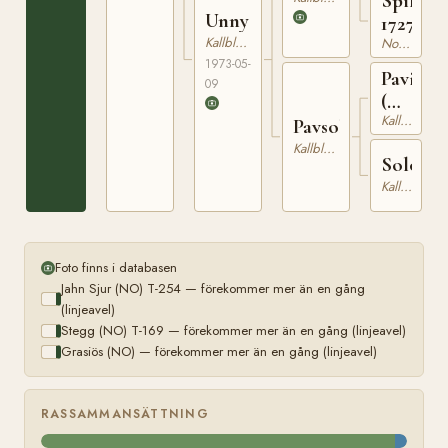
Spilta
Unny
17272
Kallblodig Travare
Nordsvensk Brukshäst
1973-05-
Pavin
09
(NO)
Kallblodig Travare
NT
Pavsola
1
Kallblodig Travare
Solofre
Kallblodig Travare
Foto finns i databasen
Jahn Sjur (NO) T-254 — förekommer mer än en gång
(linjeavel)
Stegg (NO) T-169 — förekommer mer än en gång (linjeavel)
Grasiös (NO) — förekommer mer än en gång (linjeavel)
RASSAMMANSÄTTNING