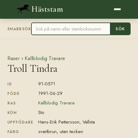
Häststam
SÖK
SNABBSÖK
Raser
›
Kallblodig Travare
Troll Tindra
91-0571
ID
1991-06-29
FÖDD
Kallblodig Travare
RAS
Sto
KÖN
Hans-Erik Pettersson, Vallsta
UPPFÖDARE
svartbrun, utan tecken
FÄRG