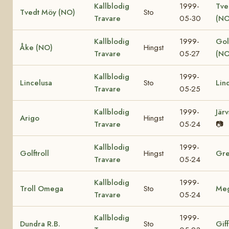
Kallblodig
1999-
Tve
Tvedt Möy (NO)
Sto
Travare
05-30
(NO
Kallblodig
1999-
Gol
Åke (NO)
Hingst
Travare
05-27
(NO
Kallblodig
1999-
Lincelusa
Sto
Lin
Travare
05-25
Kallblodig
1999-
Jär
Arigo
Hingst
Travare
05-24
📷
Kallblodig
1999-
Golftroll
Hingst
Gre
Travare
05-24
Kallblodig
1999-
Troll Omega
Sto
Me
Travare
05-24
Kallblodig
1999-
Dundra R.B.
Sto
Giff