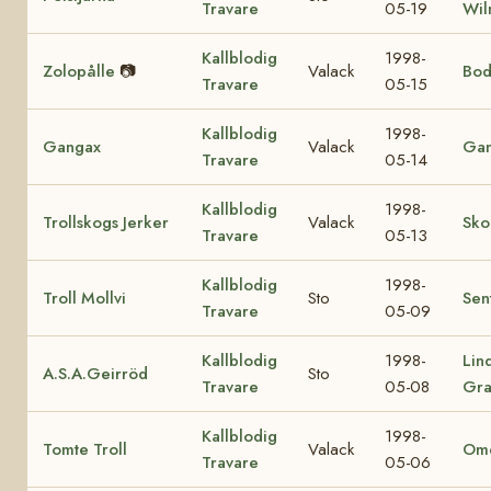
Travare
05-19
Wil
Kallblodig
1998-
Zolopålle
📷
Valack
Bod
Travare
05-15
Kallblodig
1998-
Gangax
Valack
Gan
Travare
05-14
Kallblodig
1998-
Trollskogs Jerker
Valack
Sko
Travare
05-13
Kallblodig
1998-
Troll Mollvi
Sto
Sen
Travare
05-09
Kallblodig
1998-
Lin
A.S.A.Geirröd
Sto
Travare
05-08
Gra
Kallblodig
1998-
Tomte Troll
Valack
Ome
Travare
05-06