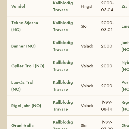
Kallblodig
2000-
Vendel
Hingst
Zia
Travare
03-04
Tekno Stjerna
Kallblodig
2000-
Sto
Lin
(NO)
Travare
03-01
Kallblodig
Jani
Banner (NO)
Valack
2000
Travare
(NO
Kallblodig
Nyb
Gyller Troll (NO)
Valack
2000
Travare
(NO
Lauvås Troll
Kallblodig
Per
Valack
2000
(NO)
Travare
(NO
Kallblodig
1999-
Rig
Rigel Jahn (NO)
Valack
Travare
08-14
(NO
Kallblodig
1999-
Granlitrolla
Sto
Gra
Travare
07-30