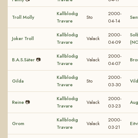
Kallblodig
2000-
Troll Molly
Sto
Sen
Travare
04-14
Kallblodig
2000-
Sol
Joker Troll
Valack
Travare
04-09
(NO
Kallblodig
2000-
B.A.S.Säter
📷
Valack
Bro
Travare
04-07
Kallblodig
2000-
Gilda
Sto
Vil
Travare
03-30
Kallblodig
2000-
Reine
📷
Valack
Aug
Travare
03-23
Kallblodig
2000-
Grom
Valack
Eit
Travare
03-21