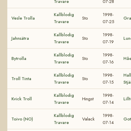
Travare
07-28
Kallblodig
1998-
Vesle Trolla
Sto
Gra
Travare
07-25
Kallblodig
1998-
Jahnsätra
Sto
Lun
Travare
07-19
Kallblodig
1998-
Bytrolla
Sto
Håe
Travare
07-16
Kallblodig
1998-
Hall
Troll Tinta
Sto
Travare
07-15
Stj
Kallblodig
1998-
Kvick Troll
Hingst
Lill
Travare
07-14
Kallblodig
1998-
Toivo (NO)
Valack
Got
Travare
07-14