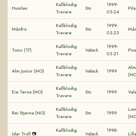
Kallblodig
1999-
Humlan
Sto
Pila
Travare
03-24
Kallblodig
1999-
Månfrö
Sto
Mån
Travare
03-23
Kallblodig
1999-
Toxic (17)
Valack
Pixe
Travare
03-21
Kallblodig
Alm
Alm Junior (NO)
Valack
1999
Travare
(NO
Kallblodig
Eie Terna (NO)
Sto
1999
Val
Travare
Kallblodig
Lom
Rei Stjerna (NO)
Sto
1999
Travare
(NO
Kallblodig
1998-
Idar Troll
📷
Valack
Lill