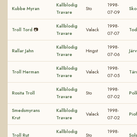
Kallblodig
1998-
Kubbe Myran
Sto
Sko
Travare
07-09
Kallblodig
1998-
Troll Tord
📷
Valack
Tod
Travare
07-07
Kallblodig
1998-
Rallar Jahn
Hingst
Järv
Travare
07-06
Kallblodig
1998-
Troll Herman
Valack
Tär
Travare
07-05
Kallblodig
1998-
Rosita Troll
Sto
Pol
Travare
07-02
Smedsmyrans
Kallblodig
1998-
Valack
Pio
Krut
Travare
07-02
Kallblodig
1998-
Troll Rut
Sto
Sol