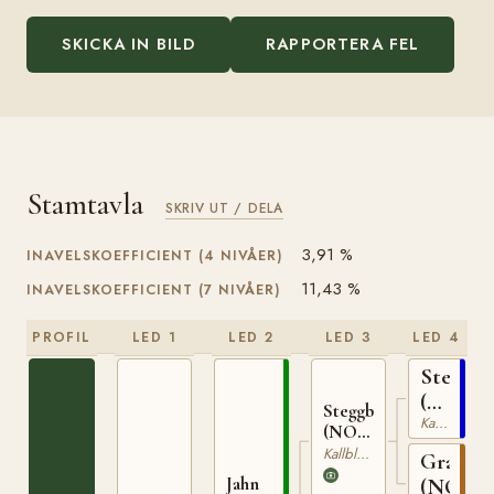
SKICKA IN BILD
RAPPORTERA FEL
Stamtavla
SKRIV UT / DELA
3,91 %
INAVELSKOEFFICIENT (4 NIVÅER)
11,43 %
INAVELSKOEFFICIENT (7 NIVÅER)
PROFIL
LED 1
LED 2
LED 3
LED 4
Stegg
(NO)
Steggbest
Kallblodig Travare
T-
(NO)
169
T-233
Kallblodig Travare
Grasiös
Jahn
(NO)