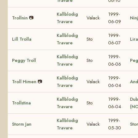
Travare
06-10
Kallblodig
1999-
Trollnin
📷
Valack
Nin
Travare
06-09
Kallblodig
1999-
Lill Trolla
Sto
Lir
Travare
06-07
Kallblodig
1999-
Peggy Troll
Sto
Peg
Travare
06-06
Kallblodig
1999-
Troll Himen
📷
Valack
And
Travare
06-04
Kallblodig
1999-
Dub
Trollstina
Sto
Travare
06-04
(NO
Kallblodig
1999-
Storm Jan
Valack
Sto
Travare
05-30