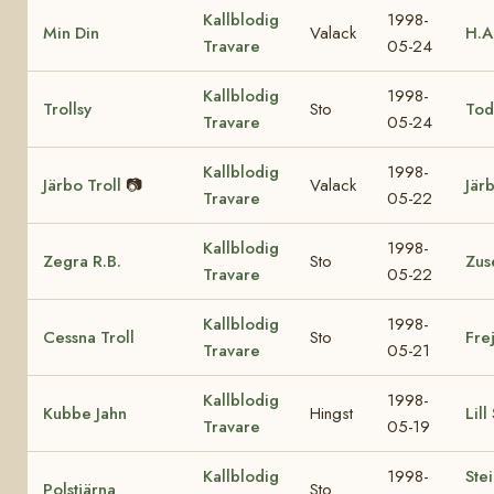
Kallblodig
1998-
Min Din
Valack
H.A
Travare
05-24
Kallblodig
1998-
Trollsy
Sto
Tod
Travare
05-24
Kallblodig
1998-
Järbo Troll
📷
Valack
Jär
Travare
05-22
Kallblodig
1998-
Zegra R.B.
Sto
Zus
Travare
05-22
Kallblodig
1998-
Cessna Troll
Sto
Fre
Travare
05-21
Kallblodig
1998-
Kubbe Jahn
Hingst
Lill
Travare
05-19
Kallblodig
1998-
Ste
Polstjärna
Sto