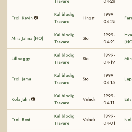
Travare
04-28
Kallblodig
1999-
Troll Kevin
📷
Hingst
Far
Travare
04-25
Kallblodig
1999-
Hva
Mira Jahna (NO)
Sto
Travare
04-21
(NO
Kallblodig
1999-
Lillpeggy
Sto
Min
Travare
04-19
Kallblodig
1999-
Troll Jama
Sto
Lap
Travare
04-15
Kallblodig
1999-
Köla Jahn
📷
Valack
Eit
Travare
04-11
Kallblodig
1999-
Troll Best
Valack
Nel
Travare
04-01