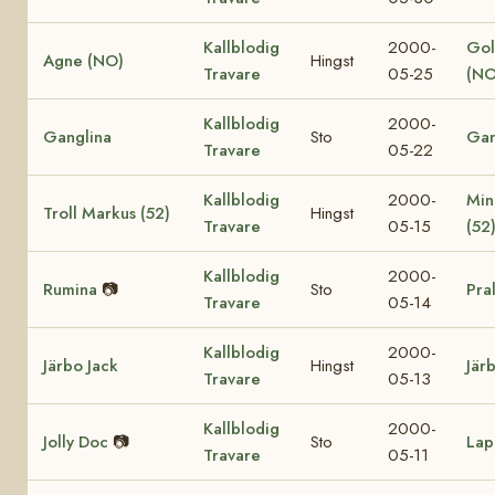
Kallblodig
2000-
Gol
Agne (NO)
Hingst
Travare
05-25
(NO
Kallblodig
2000-
Ganglina
Sto
Gan
Travare
05-22
Kallblodig
2000-
Min
Troll Markus (52)
Hingst
Travare
05-15
(52
Kallblodig
2000-
Rumina
📷
Sto
Pra
Travare
05-14
Kallblodig
2000-
Järbo Jack
Hingst
Jär
Travare
05-13
Kallblodig
2000-
Jolly Doc
📷
Sto
Lap
Travare
05-11