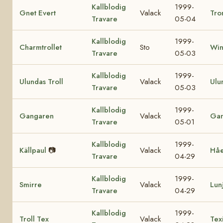
Kallblodig
1999-
Gnet Evert
Valack
Tro
Travare
05-04
Kallblodig
1999-
Charmtrollet
Sto
Win
Travare
05-03
Kallblodig
1999-
Ulundas Troll
Valack
Ulu
Travare
05-03
Kallblodig
1999-
Gangaren
Valack
Ga
Travare
05-01
Kallblodig
1999-
Källpaul
📷
Valack
Hå
Travare
04-29
Kallblodig
1999-
Smirre
Valack
Lun
Travare
04-29
Kallblodig
1999-
Troll Tex
Valack
Tex