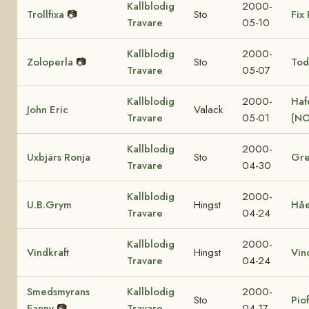
Kallblodig
2000-
Trollfixa
📷
Sto
Fix 
Travare
05-10
Kallblodig
2000-
Zoloperla
📷
Sto
Tod
Travare
05-07
Kallblodig
2000-
Haf
John Eric
Valack
Travare
05-01
(NO
Kallblodig
2000-
Uxbjärs Ronja
Sto
Gre
Travare
04-30
Kallblodig
2000-
U.B.Grym
Hingst
Hå
Travare
04-24
Kallblodig
2000-
Vindkraft
Hingst
Vin
Travare
04-24
Smedsmyrans
Kallblodig
2000-
Sto
Pio
Fanny
📷
Travare
04-17