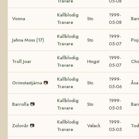
Travare
05-08
Kallblodig
1999-
Vonna
Sto
Bar
Travare
05-08
Kallblodig
1999-
Jahna Moss (17)
Sto
Pixj
Travare
05-07
Kallblodig
1999-
Troll Joar
Hingst
Chi
Travare
05-07
Kallblodig
1999-
Grimstastjärna
📷
Sto
Åsa
Travare
05-06
Kallblodig
1999-
Barrolla
📷
Sto
Bar
Travare
05-05
Kallblodig
1999-
Zolovår
📷
Valack
Tod
Travare
05-05