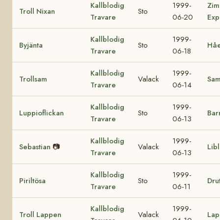
Kallblodig
1999-
Zim
Troll Nixan
Sto
Travare
06-20
Exp
Kallblodig
1999-
Byjänta
Sto
Håe
Travare
06-18
Kallblodig
1999-
Trollsam
Valack
Sa
Travare
06-14
Kallblodig
1999-
Luppioflickan
Sto
Bar
Travare
06-13
Kallblodig
1999-
Sebastian
📷
Valack
Lib
Travare
06-13
Kallblodig
1999-
Piriltösa
Sto
Drut
Travare
06-11
Kallblodig
1999-
Troll Lappen
Valack
Lap