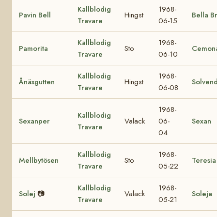
Kallblodig
1968-
Pavin Bell
Hingst
Bella B
Travare
06-15
Kallblodig
1968-
Pamorita
Sto
Cemon
Travare
06-10
Kallblodig
1968-
Ånäsgutten
Hingst
Solvend
Travare
06-08
1968-
Kallblodig
Sexanper
Valack
06-
Sexan
Travare
04
Kallblodig
1968-
Mellbytösen
Sto
Teresia
Travare
05-22
Kallblodig
1968-
Solej
📷
Valack
Soleja
Travare
05-21