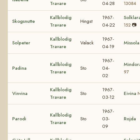
Travare
04-28
13084
Kallblodig
1967-
Solklar
Skogsnutte
Hingst
Travare
04-22
📷
152
Kallblodig
1967-
Solpeter
Valack
Missola
Travare
04-19
1967-
Kallblodig
Mindo
Padina
Sto
04-
Travare
97
02
Kallblodig
1967-
Vinvina
Sto
Eivina
N
Travare
03-12
1967-
Kallblodig
Parodi
Sto
03-
Rojda
Travare
09