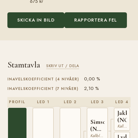
675 kr
SKICKA IN BILD
RAPPORTERA FEL
Stamtavla
SKRIV UT / DELA
0,00 %
INAVELSKOEFFICIENT (4 NIVÅER)
2,10 %
INAVELSKOEFFICIENT (7 NIVÅER)
PROFIL
LED 1
LED 2
LED 3
LED 4
Jakken
(NO)
Simson
Kallblodig Travare
(NO)
T-67
Kallblodig Travare
Lydia