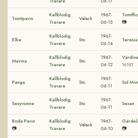
Travare
06-17
Kallblodig
1967-
Tomtfli
Tomtpavin
Valack
Travare
06-15
📷
Kallblodig
1967-
Elke
Sto
Teresia
Travare
06-14
Kallblodig
1967-
Värdin
Mavina
Sto
Travare
06-12
16107
Kallblodig
1967-
Panga
Sto
Sol Mi
Travare
06-11
Kallblodig
1967-
Sexyvonne
Sto
Sexan
Travare
06-11
Boda Pavin
Kallblodig
1967-
Gärdel
Valack
📷
Travare
06-10
📷