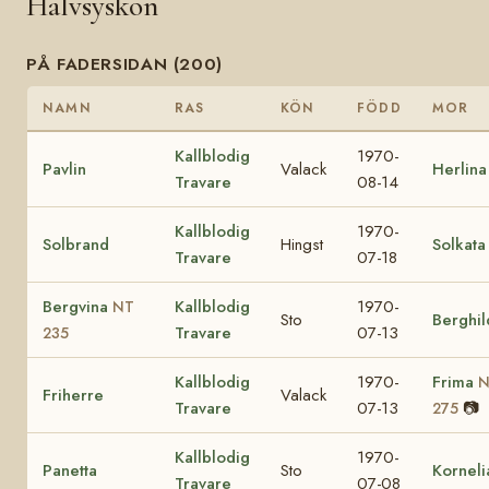
Halvsyskon
PÅ FADERSIDAN (200)
NAMN
RAS
KÖN
FÖDD
MOR
Kallblodig
1970-
Pavlin
Valack
Herlina
Travare
08-14
Kallblodig
1970-
Solbrand
Hingst
Solkata
Travare
07-18
Bergvina
Kallblodig
1970-
NT
Sto
Berghil
Travare
07-13
235
Kallblodig
1970-
Frima
N
Friherre
Valack
Travare
07-13
📷
275
Kallblodig
1970-
Panetta
Sto
Korneli
Travare
07-08