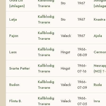
Göta Lill
Kallblodig
Sologö
Sto
1967
(utslagen)
Travare
(utslag
Kallblodig
Latja
Sto
1967
Knastra
Travare
Kallblodig
Pajon
Valack
1967
Ajola
Travare
Kallblodig
1966-
Laos
Hingst
Cermon
Travare
08-09
Kallblodig
1966-
Nesrap
Svarte Petter
Hingst
Travare
07-16
(NO)
T-
Kallblodig
1966-
Rudon
Valack
Ruda
Travare
07-09
Kallblodig
1966-
Flinta B.
Valack
Inra
Travare
07-05