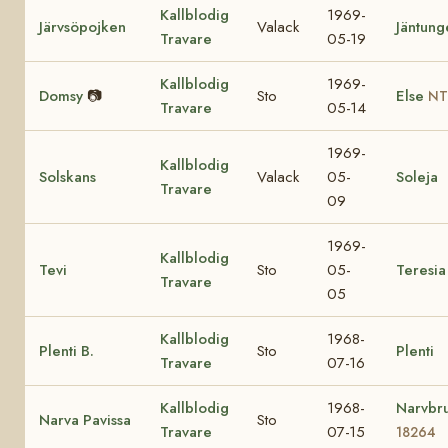
Kallblodig
1969-
Järvsöpojken
Valack
Jäntung
Travare
05-19
Kallblodig
1969-
Domsy
📷
Sto
Else
NT
Travare
05-14
1969-
Kallblodig
Solskans
Valack
05-
Soleja
Travare
09
1969-
Kallblodig
Tevi
Sto
05-
Teresia
Travare
05
Kallblodig
1968-
Plenti B.
Sto
Plenti
Travare
07-16
Kallblodig
1968-
Narvbr
Narva Pavissa
Sto
Travare
07-15
18264