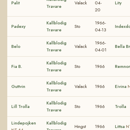
Palit
Valack
04-
Lity
Travare
20
Kallblodig
1966-
Padexy
Sto
Indexd
Travare
04-13
Kallblodig
1966-
Belo
Valack
Bella B
Travare
04-01
Kallblodig
Fia B.
Sto
1966
Remno
Travare
Kallblodig
Guttvin
Valack
1966
Eivina
N
Travare
Kallblodig
Lill Trolla
Sto
1966
Trolla
Travare
Lindepojken
Kallblodig
Hingst
1966
Littsa
N
Travare
NT 64