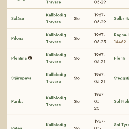
Travare
05-29
Kallblodig
1967-
Solåse
Sto
Solbritt
Travare
05-29
Kallblodig
1967-
Ragna-L
Pilona
Sto
Travare
05-25
14462
Kallblodig
1967-
Plentina
📷
Sto
Plenti
Travare
05-21
Kallblodig
1967-
Stjärnpava
Sto
Steggst
Travare
05-21
1967-
Kallblodig
Parika
Sto
05-
Sol Nel
Travare
20
1967-
Kallblodig
Sol Tyr
Patea
Sto
05-