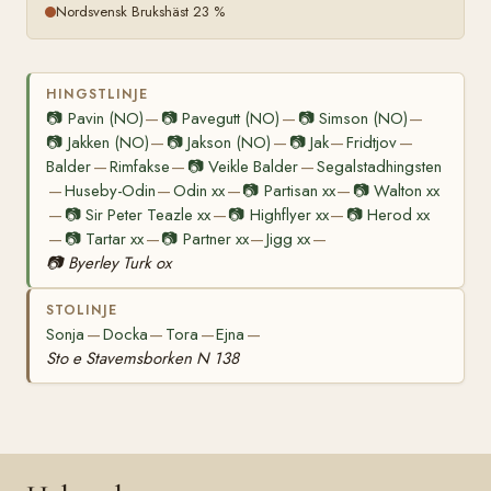
Nordsvensk Brukshäst 23 %
HINGSTLINJE
📷
Pavin (NO)
📷
Pavegutt (NO)
📷
Simson (NO)
—
—
—
📷
Jakken (NO)
📷
Jakson (NO)
📷
Jak
Fridtjov
—
—
—
—
Balder
Rimfakse
📷
Veikle Balder
Segalstadhingsten
—
—
—
Huseby-Odin
Odin xx
📷
Partisan xx
📷
Walton xx
—
—
—
—
📷
Sir Peter Teazle xx
📷
Highflyer xx
📷
Herod xx
—
—
—
📷
Tartar xx
📷
Partner xx
Jigg xx
—
—
—
—
📷
Byerley Turk ox
STOLINJE
Sonja
Docka
Tora
Ejna
—
—
—
—
Sto e Stavemsborken N 138