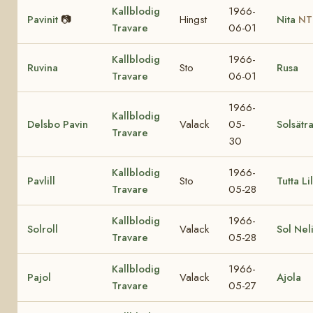
Kallblodig
1966-
Pavinit
📷
Hingst
Nita
NT
Travare
06-01
Kallblodig
1966-
Ruvina
Sto
Rusa
Travare
06-01
1966-
Kallblodig
Delsbo Pavin
Valack
05-
Solsätr
Travare
30
Kallblodig
1966-
Pavlill
Sto
Tutta Lil
Travare
05-28
Kallblodig
1966-
Solroll
Valack
Sol Nel
Travare
05-28
Kallblodig
1966-
Pajol
Valack
Ajola
Travare
05-27