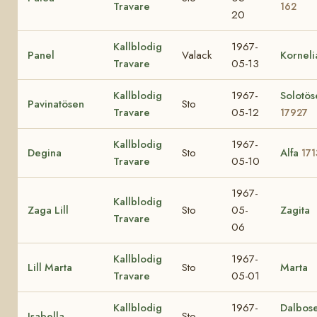
Travare
162
20
Kallblodig
1967-
Panel
Valack
Korneli
Travare
05-13
Kallblodig
1967-
Solotös
Pavinatösen
Sto
Travare
05-12
17927
Kallblodig
1967-
Degina
Sto
Alfa
171
Travare
05-10
1967-
Kallblodig
Zaga Lill
Sto
05-
Zagita
Travare
06
Kallblodig
1967-
Lill Marta
Sto
Marta
Travare
05-01
Kallblodig
1967-
Dalbos
Isabella
Sto