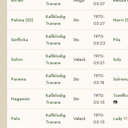
Birren
Hingst
Refuxa
Travare
05-27
Kallblodig
1970-
Palona (52)
Sto
Norvi (
Travare
05-27
Kallblodig
1970-
Sörflicka
Sto
Pila
Travare
05-23
Kallblodig
1970-
Solvin
Valack
Soly
Travare
05-21
Kallblodig
1970-
Parema
Sto
Solrem
Travare
05-18
Kallblodig
1970-
Tomtfli
Hagamön
Sto
Travare
05-15
📷
Kallblodig
1970-
Pelo
Valack
Lady
17
Travare
05-15