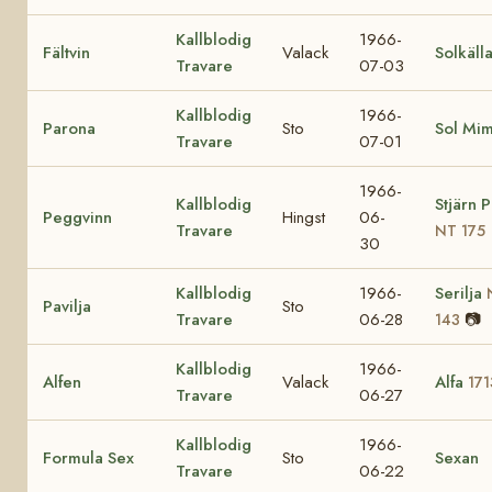
Kallblodig
1966-
Fältvin
Valack
Solkäll
Travare
07-03
Kallblodig
1966-
Parona
Sto
Sol Mi
Travare
07-01
1966-
Kallblodig
Stjärn 
Peggvinn
Hingst
06-
Travare
NT 175
30
Kallblodig
1966-
Serilja
Pavilja
Sto
Travare
06-28
📷
143
Kallblodig
1966-
Alfen
Valack
Alfa
171
Travare
06-27
Kallblodig
1966-
Formula Sex
Sto
Sexan
Travare
06-22