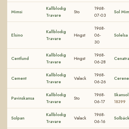
Kallblodig
1968-
Mimsi
Sto
Sol Mi
Travare
07-03
1968-
Kallblodig
Elsino
Hingst
06-
Solelsa
Travare
30
Kallblodig
1968-
Centlund
Hingst
Cenatr
Travare
06-28
Kallblodig
1968-
Cement
Valack
Cerene
Travare
06-26
Kallblodig
1968-
Skansol
Pavinskansa
Sto
Travare
06-17
18399
Kallblodig
1968-
Solpan
Valack
Solbäc
Travare
06-16