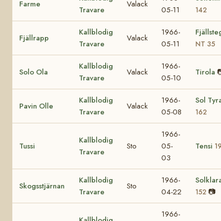
Farme
Valack
Travare
05-11
142
Kallblodig
1966-
Fjällst
Fjällrapp
Valack
Travare
05-11
NT 35
Kallblodig
1966-
Solo Ola
Valack
Tirola

Travare
05-10
Kallblodig
1966-
Sol Tyr
Pavin Olle
Valack
Travare
05-08
162
1966-
Kallblodig
Tussi
Sto
05-
Tensi
1
Travare
03
Kallblodig
1966-
Solklar
Skogsstjärnan
Sto
Travare
04-22
📷
152
1966-
Kallblodig