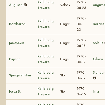
Kallblodig
1970-
Augustin
📷
Valack
August
Travare
06-25
1970-
Kallblodig
Borrbaron
Hingst
06-
Borrina
Travare
20
Kallblodig
1970-
Jämtpavin
Hingst
Soltula
Travare
06-18
Kallblodig
1970-
Pajvinn
Hingst
Glorvi
Travare
06-17
Kallblodig
1970-
Sjungar
Sjungarstintan
Sto
Travare
06-17
📷
Kallblodig
1970-
Jossa B.
Sto
Inra
Travare
06-15
Kallblodig
1970-