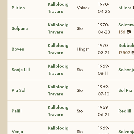
Kallblodig
1970-
Plirion
Valack
Milora
Travare
04-25
Kallblodig
1970-
Solofu
Solpana
Sto
Travare
04-23
📷
156
Kallblodig
1970-
Bobbel
Boven
Hingst
Travare
03-21

17502
Kallblodig
1969-
Sonja Lill
Sto
Solsonj
Travare
08-11
Kallblodig
1969-
Pia Sol
Sto
Sol Pia
Travare
07-10
Kallblodig
1969-
Palill
Sto
Redlill
Travare
06-21
Kallblodig
1969-
Venja
Sto
Solvenj