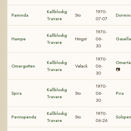
Kallblodig
1970-
Paminda
Sto
Dormin
Travare
07-07
1970-
Kallblodig
Hampe
Hingst
06-
Gasella
Travare
30
1970-
Kallblodig
Omertä
Omergutten
Valack
06-
Travare
📷
30
1970-
Kallblodig
Spira
Sto
06-
Pira
Travare
30
Kallblodig
1970-
Pavinspenda
Sto
Solspe
Travare
06-26