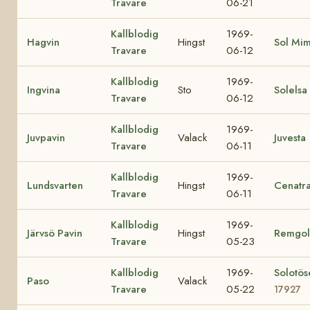
Travare
06-21
Kallblodig
1969-
Hagvin
Hingst
Sol Mi
Travare
06-12
Kallblodig
1969-
Ingvina
Sto
Solelsa
Travare
06-12
Kallblodig
1969-
Juvpavin
Valack
Juvesta
Travare
06-11
Kallblodig
1969-
Lundsvarten
Hingst
Cenatr
Travare
06-11
Kallblodig
1969-
Järvsö Pavin
Hingst
Remgol
Travare
05-23
Kallblodig
1969-
Solotös
Paso
Valack
Travare
05-22
17927