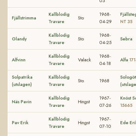
03
Kallblodig
1968-
Fjällst
Fjällstrimma
Sto
Travare
04-29
NT 35
Kallblodig
1968-
Glandy
Sto
Sebra
Travare
04-25
Kallblodig
1968-
Alfvinn
Valack
Alfa
171
Travare
04-18
Solpatrika
Kallblodig
Sologö
Sto
1968
(utslagen)
Travare
(utslag
Kallblodig
1967-
Knöst So
Näs Pavin
Hingst
Travare
07-26
15665
Kallblodig
1967-
Pav Erik
Hingst
Ede Eri
Travare
07-10