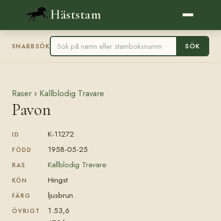
Häststam
SÖK
SNABBSÖK
Raser
›
Kallblodig Travare
Pavon
K-11272
ID
1958-05-25
FÖDD
Kallblodig Travare
RAS
Hingst
KÖN
ljusbrun
FÄRG
1.53,6
ÖVRIGT