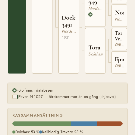
949
Nordsvensk Brukshäst
Norma
Docka
Nordsvensk Brukshäst
3491
Nordsvensk Brukshäst
Tor
1931
Vrml.
h.r.
Dölehäst
Tora
166
Dölehäst
Ejna
Dölehäst
Foto finns i databasen
Paven N 1027 — förekommer mer än en gång (linjeavel)
RASSAMMANSÄTTNING
Dölehäst 53 %
Kallblodig Travare 23 %