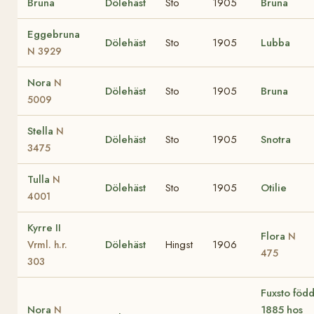
Bruna
Dölehäst
Sto
1905
Bruna
Eggebruna
Dölehäst
Sto
1905
Lubba
N 3929
Nora
N
Dölehäst
Sto
1905
Bruna
5009
Stella
N
Dölehäst
Sto
1905
Snotra
3475
Tulla
N
Dölehäst
Sto
1905
Otilie
4001
Kyrre II
Flora
N
Dölehäst
Hingst
1906
Vrml. h.r.
475
303
Fuxsto föd
Nora
1885 hos
N