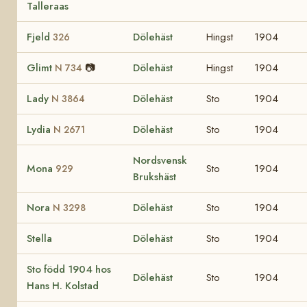
Talleraas
Fjeld
Dölehäst
Hingst
1904
326
Glimt
📷
Dölehäst
Hingst
1904
N 734
Lady
Dölehäst
Sto
1904
N 3864
Lydia
Dölehäst
Sto
1904
N 2671
Nordsvensk
Mona
Sto
1904
929
Brukshäst
Nora
Dölehäst
Sto
1904
N 3298
Stella
Dölehäst
Sto
1904
Sto född 1904 hos
Dölehäst
Sto
1904
Hans H. Kolstad