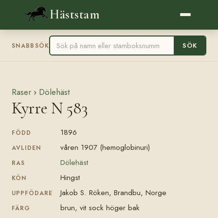
Häststam
SÖK
SNABBSÖK
Raser
›
Dölehäst
Kyrre N 583
1896
FÖDD
våren 1907 (hemoglobinuri)
AVLIDEN
Dölehäst
RAS
Hingst
KÖN
Jakob S. Röken, Brandbu, Norge
UPPFÖDARE
brun, vit sock höger bak
FÄRG