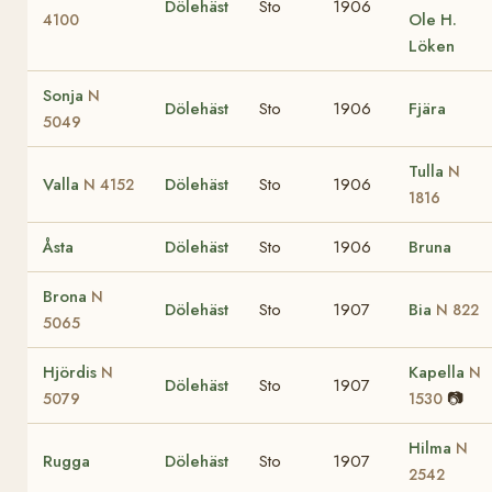
Dölehäst
Sto
1906
Ole H.
4100
Löken
Sonja
N
Dölehäst
Sto
1906
Fjära
5049
Tulla
N
Valla
Dölehäst
Sto
1906
N 4152
1816
Åsta
Dölehäst
Sto
1906
Bruna
Brona
N
Dölehäst
Sto
1907
Bia
N 822
5065
Hjördis
Kapella
N
N
Dölehäst
Sto
1907
📷
5079
1530
Hilma
N
Rugga
Dölehäst
Sto
1907
2542