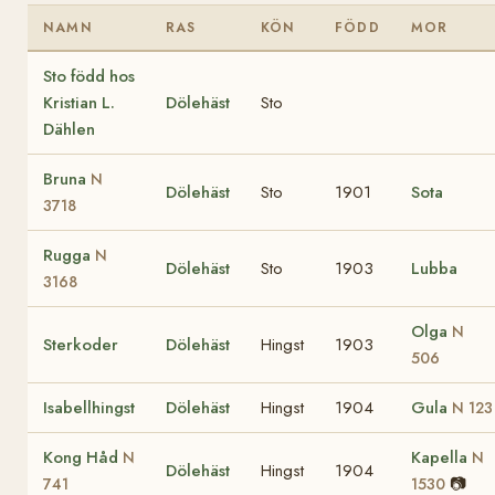
NAMN
RAS
KÖN
FÖDD
MOR
Sto född hos
Kristian L.
Dölehäst
Sto
Dählen
Bruna
N
Dölehäst
Sto
1901
Sota
3718
Rugga
N
Dölehäst
Sto
1903
Lubba
3168
Olga
N
Sterkoder
Dölehäst
Hingst
1903
506
Isabellhingst
Dölehäst
Hingst
1904
Gula
N 123
Kong Håd
Kapella
N
N
Dölehäst
Hingst
1904
📷
741
1530