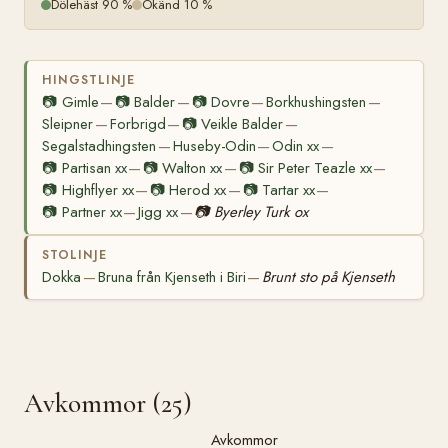
Dölehäst 90 %
Okänd 10 %
HINGSTLINJE
📷
Gimle
📷
Balder
📷
Dovre
Borkhushingsten
—
—
—
—
Sleipner
Forbrigd
📷
Veikle Balder
—
—
—
Segalstadhingsten
Huseby-Odin
Odin xx
—
—
—
📷
Partisan xx
📷
Walton xx
📷
Sir Peter Teazle xx
—
—
—
📷
Highflyer xx
📷
Herod xx
📷
Tartar xx
—
—
—
📷
Partner xx
Jigg xx
📷
Byerley Turk ox
—
—
STOLINJE
Dokka
Bruna från Kjenseth i Biri
Brunt sto på Kjenseth
—
—
Avkommor (25)
Avkommor