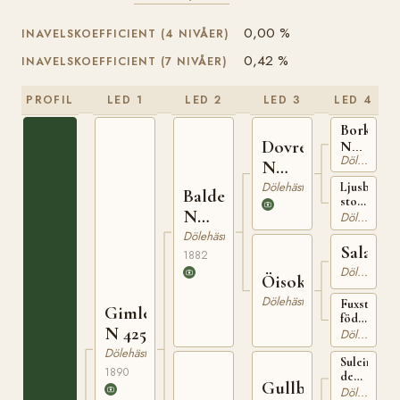
0,00 %
INAVELSKOEFFICIENT (4 NIVÅER)
0,42 %
INAVELSKOEFFICIENT (7 NIVÅER)
PROFIL
LED 1
LED 2
LED 3
LED 4
Borkhush
Dovre
N
Dölehäst
85
N
130
Dölehäst
Ljusbrunt
Balder
sto
N
född
Dölehäst
omkring
284
Dölehäst
1852
Saland
1882
på
Dölehäst
Holaaker
Öisokka
Dölehäst
Fuxsto
Gimle
född
N 425
1868
Dölehäst
på
Dölehäst
Veggem
Suleimshin
1890
i
den
Gullbrandsen
Våge
yngre
Dölehäst