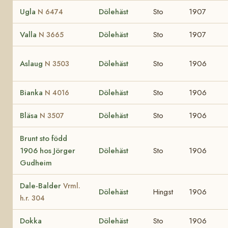
Ugla
Dölehäst
Sto
1907
N 6474
Valla
Dölehäst
Sto
1907
N 3665
Aslaug
Dölehäst
Sto
1906
N 3503
Bianka
Dölehäst
Sto
1906
N 4016
Bläsa
Dölehäst
Sto
1906
N 3507
Brunt sto född
1906 hos Jörger
Dölehäst
Sto
1906
Gudheim
Dale-Balder
Vrml.
Dölehäst
Hingst
1906
h.r. 304
Dokka
Dölehäst
Sto
1906