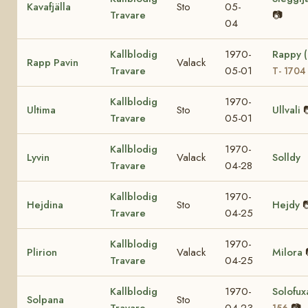
Kavafjälla
Sto
05-
Travare
📷
04
Kallblodig
1970-
Rappy 
Rapp Pavin
Valack
Travare
05-01
T- 1704
Kallblodig
1970-
Ultima
Sto
Ullvali
Travare
05-01
Kallblodig
1970-
Lyvin
Valack
Solldy
Travare
04-28
Kallblodig
1970-
Hejdina
Sto
Hejdy

Travare
04-25
Kallblodig
1970-
Plirion
Valack
Milora
Travare
04-25
Kallblodig
1970-
Solofu
Solpana
Sto
Travare
04-23
📷
156