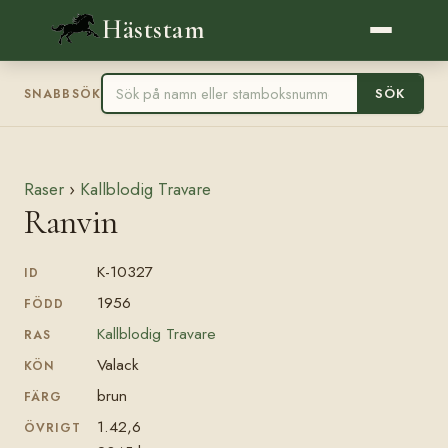
Häststam
SÖK
SNABBSÖK
Raser
›
Kallblodig Travare
Ranvin
K-10327
ID
1956
FÖDD
Kallblodig Travare
RAS
Valack
KÖN
brun
FÄRG
1.42,6
ÖVRIGT