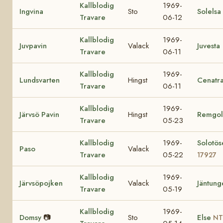
Kallblodig
1969-
Ingvina
Sto
Solelsa
Travare
06-12
Kallblodig
1969-
Juvpavin
Valack
Juvesta
Travare
06-11
Kallblodig
1969-
Lundsvarten
Hingst
Cenatr
Travare
06-11
Kallblodig
1969-
Järvsö Pavin
Hingst
Remgol
Travare
05-23
Kallblodig
1969-
Solotös
Paso
Valack
Travare
05-22
17927
Kallblodig
1969-
Järvsöpojken
Valack
Jäntung
Travare
05-19
Kallblodig
1969-
Domsy
📷
Sto
Else
NT