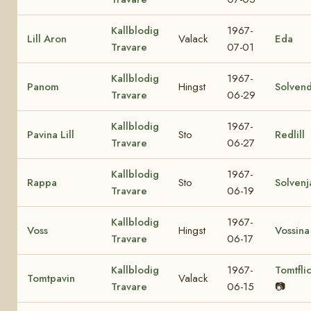
Kallblodig
1967-
Lill Aron
Valack
Eda
Travare
07-01
Kallblodig
1967-
Panom
Hingst
Solvend
Travare
06-29
Kallblodig
1967-
Pavina Lill
Sto
Redlill
Travare
06-27
Kallblodig
1967-
Rappa
Sto
Solvenj
Travare
06-19
Kallblodig
1967-
Voss
Hingst
Vossina
Travare
06-17
Kallblodig
1967-
Tomtfli
Tomtpavin
Valack
Travare
06-15
📷