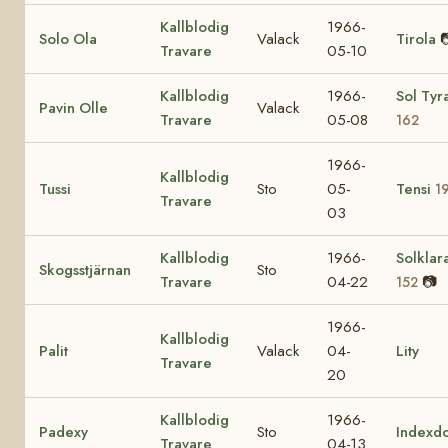
Kallblodig
1966-
Solo Ola
Valack
Tirola

Travare
05-10
Kallblodig
1966-
Sol Tyr
Pavin Olle
Valack
Travare
05-08
162
1966-
Kallblodig
Tussi
Sto
05-
Tensi
1
Travare
03
Kallblodig
1966-
Solklar
Skogsstjärnan
Sto
Travare
04-22
📷
152
1966-
Kallblodig
Palit
Valack
04-
Lity
Travare
20
Kallblodig
1966-
Padexy
Sto
Indexd
Travare
04-13