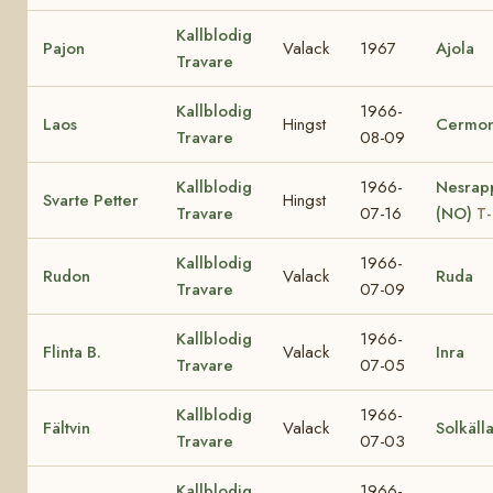
Kallblodig
Pajon
Valack
1967
Ajola
Travare
Kallblodig
1966-
Laos
Hingst
Cermon
Travare
08-09
Kallblodig
1966-
Nesrap
Svarte Petter
Hingst
Travare
07-16
(NO)
T-
Kallblodig
1966-
Rudon
Valack
Ruda
Travare
07-09
Kallblodig
1966-
Flinta B.
Valack
Inra
Travare
07-05
Kallblodig
1966-
Fältvin
Valack
Solkäll
Travare
07-03
Kallblodig
1966-