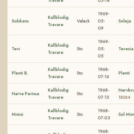
Travare
05-14
1969-
Kallblodig
Solskans
Valack
05-
Soleja
Travare
09
1969-
Kallblodig
Tevi
Sto
05-
Teresia
Travare
05
Kallblodig
1968-
Plenti B.
Sto
Plenti
Travare
07-16
Kallblodig
1968-
Narvbr
Narva Pavissa
Sto
Travare
07-15
18264
Kallblodig
1968-
Mimsi
Sto
Sol Mi
Travare
07-03
1968-