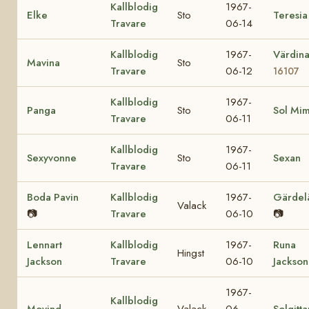
Kallblodig
1967-
Elke
Sto
Teresia
Travare
06-14
Kallblodig
1967-
Värdin
Mavina
Sto
Travare
06-12
16107
Kallblodig
1967-
Panga
Sto
Sol Mi
Travare
06-11
Kallblodig
1967-
Sexyvonne
Sto
Sexan
Travare
06-11
Boda Pavin
Kallblodig
1967-
Gärdel
Valack
📷
Travare
06-10
📷
Lennart
Kallblodig
1967-
Runa
Hingst
Jackson
Travare
06-10
Jackson
1967-
Kallblodig
Movind
Valack
06-
Solgitta