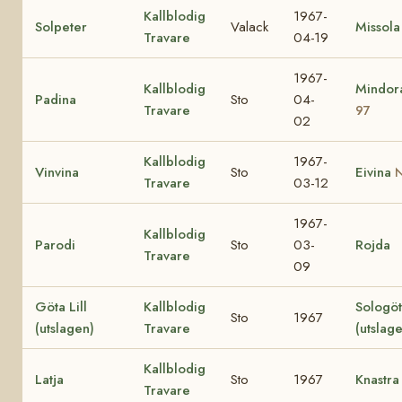
Kallblodig
1967-
Solpeter
Valack
Missola
Travare
04-19
1967-
Kallblodig
Mindo
Padina
Sto
04-
Travare
97
02
Kallblodig
1967-
Vinvina
Sto
Eivina
N
Travare
03-12
1967-
Kallblodig
Parodi
Sto
03-
Rojda
Travare
09
Göta Lill
Kallblodig
Sologö
Sto
1967
(utslagen)
Travare
(utslag
Kallblodig
Latja
Sto
1967
Knastra
Travare