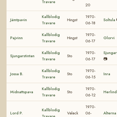
Travare
20
Kallblodig
1970-
Jämtpavin
Hingst
Soltula
Travare
06-18
Kallblodig
1970-
Pajvinn
Hingst
Glorvi
Travare
06-17
Kallblodig
1970-
Sjungar
Sjungarstintan
Sto
Travare
06-17
📷
Kallblodig
1970-
Jossa B.
Sto
Inra
Travare
06-15
Kallblodig
1970-
Midnattspava
Sto
Herlind
Travare
06-12
1970-
Kallblodig
Lord P.
Valack
06-
Alterna
Travare