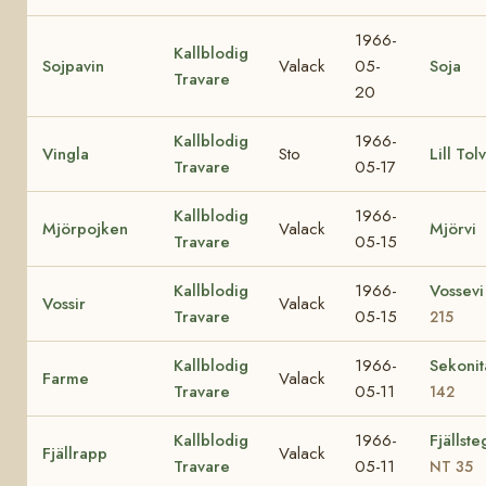
1966-
Kallblodig
Sojpavin
Valack
05-
Soja
Travare
20
Kallblodig
1966-
Vingla
Sto
Lill Tol
Travare
05-17
Kallblodig
1966-
Mjörpojken
Valack
Mjörvi
Travare
05-15
Kallblodig
1966-
Vossev
Vossir
Valack
Travare
05-15
215
Kallblodig
1966-
Sekoni
Farme
Valack
Travare
05-11
142
Kallblodig
1966-
Fjällst
Fjällrapp
Valack
Travare
05-11
NT 35