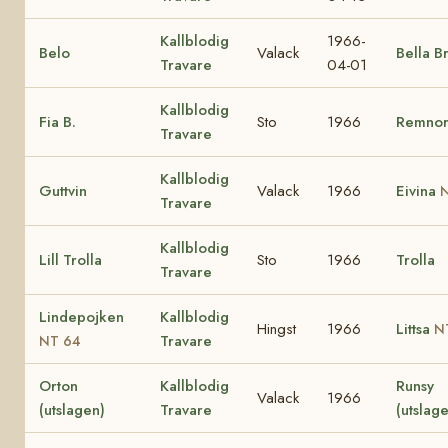
Kallblodig
1966-
Belo
Valack
Bella B
Travare
04-01
Kallblodig
Fia B.
Sto
1966
Remno
Travare
Kallblodig
Guttvin
Valack
1966
Eivina
N
Travare
Kallblodig
Lill Trolla
Sto
1966
Trolla
Travare
Lindepojken
Kallblodig
Hingst
1966
Littsa
N
Travare
NT 64
Orton
Kallblodig
Runsy
Valack
1966
(utslagen)
Travare
(utslag