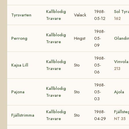
Kallblodig
1968-
Sol Tyr
Tyrsvarten
Valack
Travare
05-12
162
1968-
Kallblodig
Perrong
Hingst
05-
Glandi
Travare
09
1968-
Kallblodig
Vinvol
Kajsa Lill
Sto
05-
Travare
213
06
1968-
Kallblodig
Pajona
Sto
05-
Ajola
Travare
03
Kallblodig
1968-
Fjällst
Fjällstrimma
Sto
Travare
04-29
NT 35