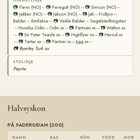
HINGSTLINJE
📷
Pavin (NO)
📷
Pavegutt (NO)
📷
Simson (NO)
—
—
—
📷
Jakken (NO)
📷
Jakson (NO)
📷
Jak
Fridtjov
—
—
—
—
Balder
Rimfakse
📷
Veikle Balder
Segalstadhingsten
—
—
—
Huseby-Odin
Odin xx
📷
Partisan xx
📷
Walton xx
—
—
—
—
📷
Sir Peter Teazle xx
📷
Highflyer xx
📷
Herod xx
—
—
—
📷
Tartar xx
📷
Partner xx
Jigg xx
—
—
—
—
📷
Byerley Turk ox
STOLINJE
Pepita
Halvsyskon
PÅ FADERSIDAN (200)
NAMN
RAS
KÖN
FÖDD
MOR