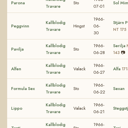
Parona
Sto
Sol Mi
Travare
07-01
1966-
Kallblodig
Stjärn 
Peggvinn
Hingst
06-
Travare
NT 175
30
Kallblodig
1966-
Serilja
Pavilja
Sto
Travare
06-28
📷
143
Kallblodig
1966-
Alfen
Valack
Alfa
171
Travare
06-27
Kallblodig
1966-
Formula Sex
Sto
Sexan
Travare
06-22
Kallblodig
1966-
Lippo
Valack
Steggst
Travare
06-21
Kallblodig
1966-
Zanti
Sto
Zari