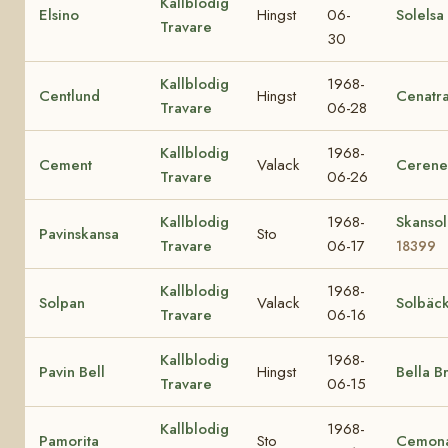
Kallblodig
Elsino
Hingst
06-
Solelsa
Travare
30
Kallblodig
1968-
Centlund
Hingst
Cenatr
Travare
06-28
Kallblodig
1968-
Cement
Valack
Cerene
Travare
06-26
Kallblodig
1968-
Skansol
Pavinskansa
Sto
Travare
06-17
18399
Kallblodig
1968-
Solpan
Valack
Solbäc
Travare
06-16
Kallblodig
1968-
Pavin Bell
Hingst
Bella B
Travare
06-15
Kallblodig
1968-
Pamorita
Sto
Cemon