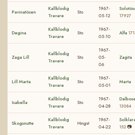
Kallblodig
1967-
Solotös
Pavinatösen
Sto
Travare
05-12
17927
Kallblodig
1967-
Degina
Sto
Alfa
171
Travare
05-10
1967-
Kallblodig
Zaga Lill
Sto
05-
Zagita
Travare
06
Kallblodig
1967-
Lill Marta
Sto
Marta
Travare
05-01
Kallblodig
1967-
Dalbos
Isabella
Sto
Travare
04-28
13084
Kallblodig
1967-
Solklar
Skogsnutte
Hingst
Travare
04-22
📷
152