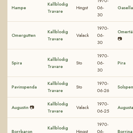
1970-
Kallblodig
Hampe
Hingst
06-
Gasella
Travare
30
1970-
Kallblodig
Omertä
Omergutten
Valack
06-
Travare
📷
30
1970-
Kallblodig
Spira
Sto
06-
Pira
Travare
30
Kallblodig
1970-
Pavinspenda
Sto
Solspe
Travare
06-26
Kallblodig
1970-
Augustin
📷
Valack
August
Travare
06-25
1970-
Kallblodig
Borrbaron
Hingst
06-
Borrina