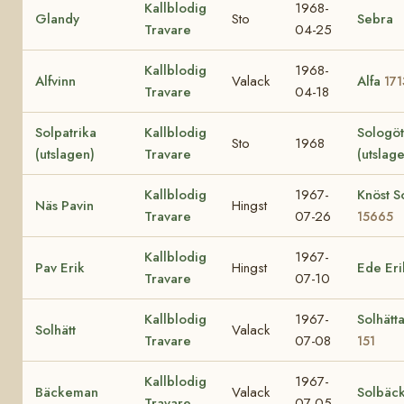
Kallblodig
1968-
Glandy
Sto
Sebra
Travare
04-25
Kallblodig
1968-
Alfvinn
Valack
Alfa
171
Travare
04-18
Solpatrika
Kallblodig
Sologö
Sto
1968
(utslagen)
Travare
(utslag
Kallblodig
1967-
Knöst So
Näs Pavin
Hingst
Travare
07-26
15665
Kallblodig
1967-
Pav Erik
Hingst
Ede Eri
Travare
07-10
Kallblodig
1967-
Solhätt
Solhätt
Valack
Travare
07-08
151
Kallblodig
1967-
Bäckeman
Valack
Solbäc
Travare
07-05