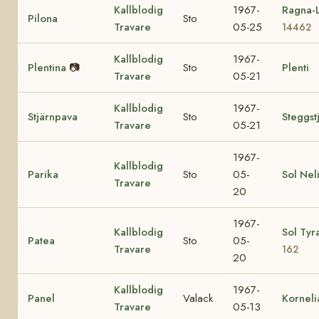
Kallblodig
1967-
Ragna-L
Pilona
Sto
Travare
05-25
14462
Kallblodig
1967-
Plentina
📷
Sto
Plenti
Travare
05-21
Kallblodig
1967-
Stjärnpava
Sto
Steggst
Travare
05-21
1967-
Kallblodig
Parika
Sto
05-
Sol Nel
Travare
20
1967-
Kallblodig
Sol Tyr
Patea
Sto
05-
Travare
162
20
Kallblodig
1967-
Panel
Valack
Korneli
Travare
05-13