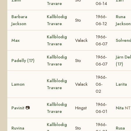
Travare
06-14
Barbara
Kallblodig
1966-
Runa
Sto
Jackson
Travare
06-12
Jackson
Kallblodig
1966-
Max
Valack
Solvend
Travare
06-07
Kallblodig
1966-
Järn Del
Padelly (17)
Sto
Travare
06-07
(17)
1966-
Kallblodig
Lamon
Valack
06-
Larita
Travare
02
Kallblodig
1966-
Pavinit
📷
Hingst
Nita
NT
Travare
06-01
Kallblodig
1966-
Ruvina
Sto
Rusa