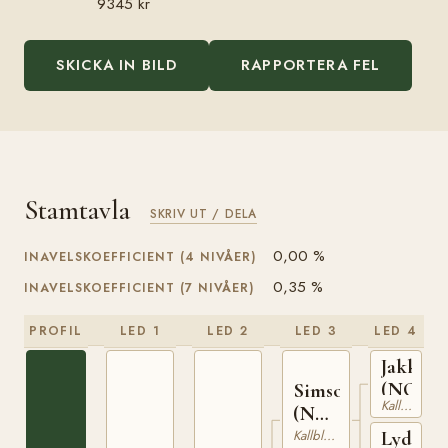
9345 kr
SKICKA IN BILD
RAPPORTERA FEL
Stamtavla
SKRIV UT / DELA
0,00 %
INAVELSKOEFFICIENT (4 NIVÅER)
0,35 %
INAVELSKOEFFICIENT (7 NIVÅER)
PROFIL
LED 1
LED 2
LED 3
LED 4
Jakken
(NO)
Simson
Kallblodig Travare
(NO)
T-67
Kallblodig Travare
Lydia