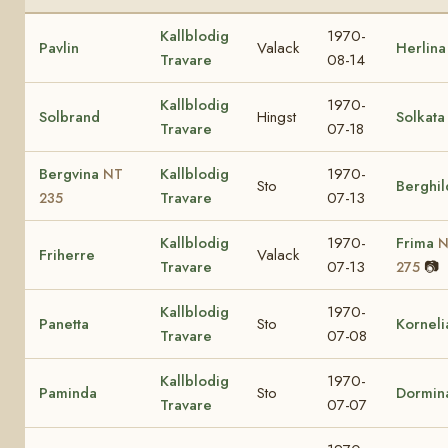
Kallblodig
1970-
Pavlin
Valack
Herlina
Travare
08-14
Kallblodig
1970-
Solbrand
Hingst
Solkata
Travare
07-18
Bergvina
Kallblodig
1970-
NT
Sto
Berghil
Travare
07-13
235
Kallblodig
1970-
Frima
N
Friherre
Valack
Travare
07-13
📷
275
Kallblodig
1970-
Panetta
Sto
Korneli
Travare
07-08
Kallblodig
1970-
Paminda
Sto
Dormin
Travare
07-07