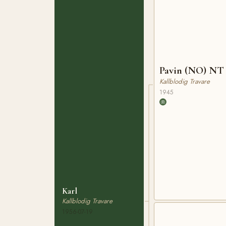
Pavin (NO) NT 
Kallblodig Travare
1945
Karl
Kallblodig Travare
1956-07-19