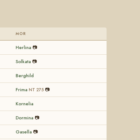
MOR
Herlina
📷
Solkata
📷
Berghild
Frima
📷
NT 275
Kornelia
Dormina
📷
Gasella
📷