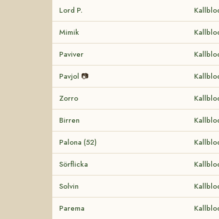
Lord P.
Kallblo
Mimik
Kallblo
Paviver
Kallblo
Pavjol
📷
Kallblo
Zorro
Kallblo
Birren
Kallblo
Palona (52)
Kallblo
Sörflicka
Kallblo
Solvin
Kallblo
Parema
Kallblo