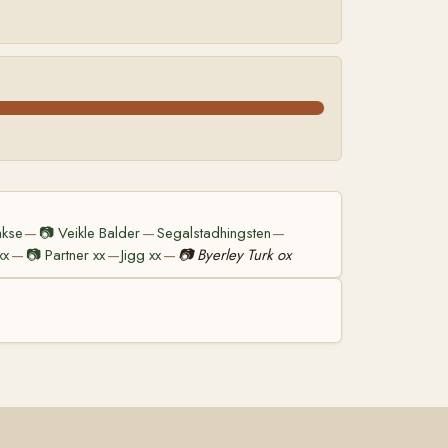
akse
📷
Veikle Balder
Segalstadhingsten
—
—
—
xx
📷
Partner xx
Jigg xx
📷
Byerley Turk ox
—
—
—