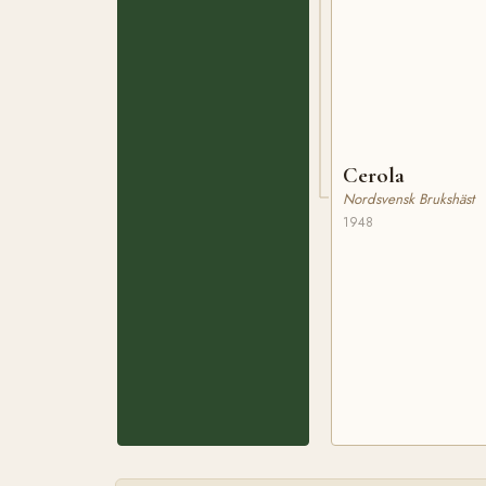
Cerola
Nordsvensk Brukshäst
1948