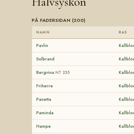
Halvsyskon
PÅ FADERSIDAN (200)
NAMN
RAS
Pavlin
Kallblo
Solbrand
Kallblo
Bergvina
Kallblo
NT 235
Friherre
Kallblo
Panetta
Kallblo
Paminda
Kallblo
Hampe
Kallblo