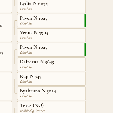
Lydia N 6075
Dölehäst
Paven N 1027
Dölehäst
70
Venus N 5904
Dölehäst
Paven N 1027
73
Dölehäst
Dalterna N 5645
Dölehäst
Rap N 747
Dölehäst
Byabruna N 5024
Dölehäst
Texas (NO)
Kallblodig Travare