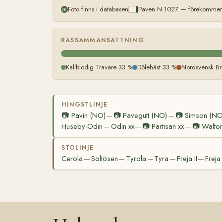
Foto finns i databasen
Paven N 1027 — förekommer m
RASSAMMANSÄTTNING
Kallblodig Travare 33 %
Dölehäst 33 %
Nordsvensk Br
HINGSTLINJE
📷
Pavin (NO)
📷
Pavegutt (NO)
📷
Simson (NO
—
—
Huseby-Odin
Odin xx
📷
Partisan xx
📷
Walton
—
—
—
STOLINJE
Cerola
Soltösen
Tyrola
Tyra
Freja II
Freja 
—
—
—
—
—