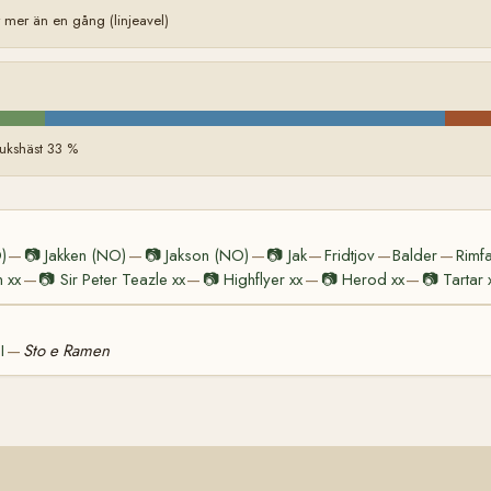
er än en gång (linjeavel)
ukshäst 33 %
)
📷
Jakken (NO)
📷
Jakson (NO)
📷
Jak
Fridtjov
Balder
Rimf
—
—
—
—
—
—
 xx
📷
Sir Peter Teazle xx
📷
Highflyer xx
📷
Herod xx
📷
Tartar 
—
—
—
—
I
Sto e Ramen
—