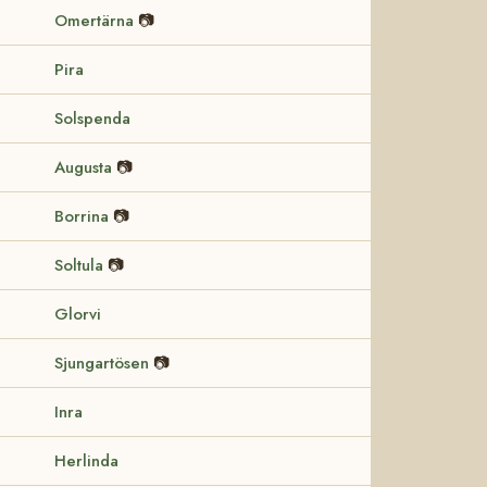
Omertärna
📷
Pira
Solspenda
Augusta
📷
Borrina
📷
Soltula
📷
Glorvi
Sjungartösen
📷
Inra
Herlinda