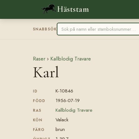
Häststam
SNABBSÖK
Raser
›
Kallblodig Travare
Karl
K-10846
ID
1956-07-19
FÖDD
Kallblodig Travare
RAS
Valack
KÖN
brun
FÄRG
1.39,7