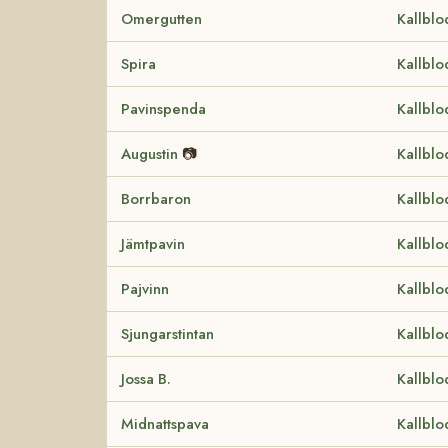
Omergutten
Kallblo
Spira
Kallblo
Pavinspenda
Kallblo
Augustin
📷
Kallblo
Borrbaron
Kallblo
Jämtpavin
Kallblo
Pajvinn
Kallblo
Sjungarstintan
Kallblo
Jossa B.
Kallblo
Midnattspava
Kallblo