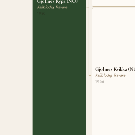
Gjölmes Rypa (NO)
Kallblodig Travare
1980
Gjölmes Kvikka (N
Kallblodig Travare
1966