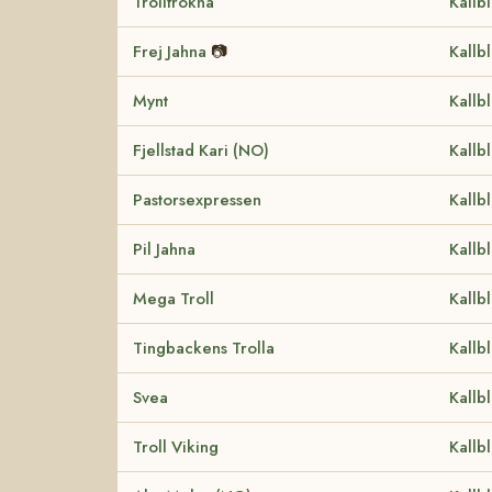
Trollfrökna
Kallb
Frej Jahna
📷
Kallb
Mynt
Kallb
Fjellstad Kari (NO)
Kallb
Pastorsexpressen
Kallb
Pil Jahna
Kallb
Mega Troll
Kallb
Tingbackens Trolla
Kallb
Svea
Kallb
Troll Viking
Kallb