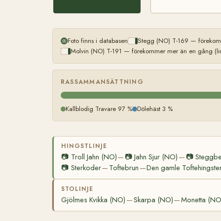
Foto finns i databasen
Stegg (NO) T-169 — förekomm
Molvin (NO) T-191 — förekommer mer än en gång (lin
RASSAMMANSÄTTNING
Kallblodig Travare 97 %
Dölehäst 3 %
HINGSTLINJE
📷
Troll Jahn (NO)
📷
Jahn Sjur (NO)
📷
Steggbe
—
—
📷
Sterkoder
Toftebrun
Den gamle Toftehingste
—
—
STOLINJE
Gjölmes Kvikka (NO)
Skarpa (NO)
Monetta (NO
—
—