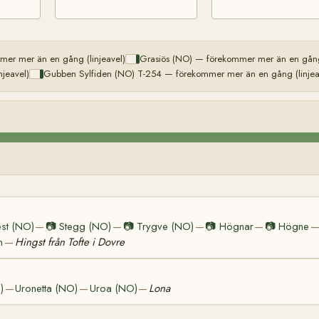
er mer än en gång (linjeavel)
Grasiös (NO) — förekommer mer än en gång 
jeavel)
Gubben Sylfiden (NO) T-254 — förekommer mer än en gång (linjea
st (NO)
📷
Stegg (NO)
📷
Trygve (NO)
📷
Högnar
📷
Högne
—
—
—
—
n
Hingst från Tofte i Dovre
—
)
Uronetta (NO)
Uroa (NO)
Lona
—
—
—