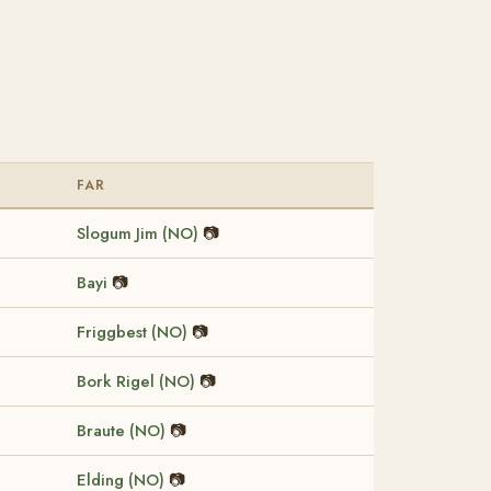
FAR
Slogum Jim (NO)
📷
Bayi
📷
Friggbest (NO)
📷
Bork Rigel (NO)
📷
Braute (NO)
📷
Elding (NO)
📷