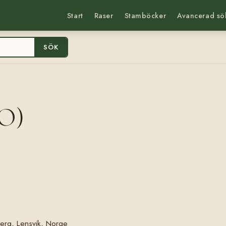
Start
Raser
Stamböcker
Avancerad sö
SÖK
NO)
erg, Lensvik, Norge