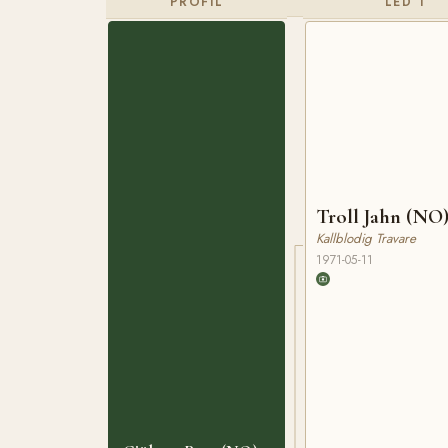
PROFIL
LED 1
Troll Jahn (NO
Kallblodig Travare
1971-05-11