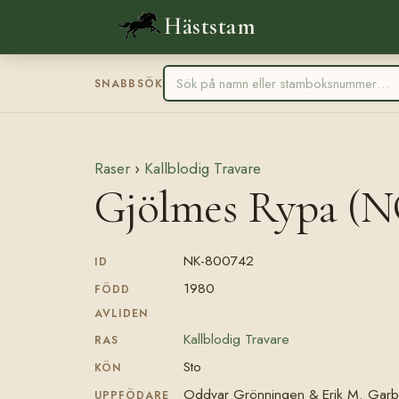
Häststam
SNABBSÖK
Raser
›
Kallblodig Travare
Gjölmes Rypa (
NK-800742
ID
1980
FÖDD
AVLIDEN
Kallblodig Travare
RAS
Sto
KÖN
Oddvar Grönningen & Erik M. Garb
UPPFÖDARE