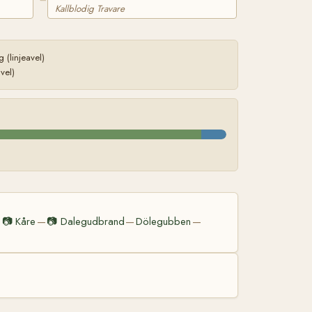
Kallblodig Travare
(linjeavel)
vel)
📷
Kåre
📷
Dalegudbrand
Dölegubben
—
—
—
—