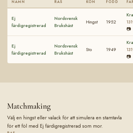
NAMN
RAS
KÖN
FÖDD
FA
Kra
Ej
Nordsvensk
Hingst
1952
131
färdigregistrerad
Brukshäst
📷
Kra
Ej
Nordsvensk
Sto
1949
131
färdigregistrerad
Brukshäst
📷
Matchmaking
Välj en hingst eller valack för att simulera en stamtavla
för ett föl med Ej färdigregistrerad som mor.
RAS