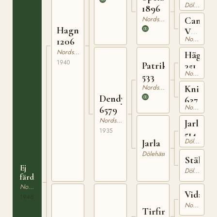
Dölehäst
1896
Nordsvensk Brukshäst
Camilla
Hagnar
V
Nordsvensk Brukshäst
1206
559
Nordsvensk Brukshäst
Hägger
1940
Patrik
351
Nordsvensk Brukshäst
533
Nordsvensk Brukshäst
Knipa
Dendy
627
Nordsvensk Brukshäst
6579
Nordsvensk Brukshäst
Jarl
1935
514
Dölehäst
Jarla
Dölehäst
Ställa
Ej
Dölehäst
färdigregistrerad
Nordsvensk Brukshäst
Vidar
1946
Nordsvensk Brukshäst
Tirfing