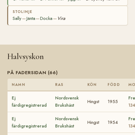
STOLINJE
Sally
Jänta
Docka
Vira
—
—
—
Halvsyskon
PÅ FADERSIDAN (66)
NAMN
RAS
KÖN
FÖDD
M
Ej
Nordsvensk
Fre
Hingst
1955
färdigregistrerad
Brukshäst
13
Ej
Nordsvensk
Fre
Hingst
1954
färdigregistrerad
Brukshäst
13