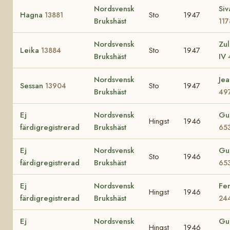
Nordsvensk
Siv
Hagna
Sto
1947
13881
Brukshäst
117
Nordsvensk
Zul
Leika
Sto
1947
13884
Brukshäst
IV
Nordsvensk
Jea
Sessan
Sto
1947
13904
Brukshäst
49
Ej
Nordsvensk
Gu
Hingst
1946
färdigregistrerad
Brukshäst
65
Ej
Nordsvensk
Gul
Sto
1946
färdigregistrerad
Brukshäst
65
Ej
Nordsvensk
Fe
Hingst
1946
färdigregistrerad
Brukshäst
24
Ej
Nordsvensk
Gu
Hingst
1946