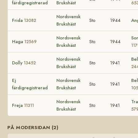
färdigregistrerad
Brukshäst
65
Nordsvensk
Frida
Sto
1944
An
13082
Brukshäst
Nordsvensk
So
Haga
Sto
1944
12569
Brukshäst
117
Nordsvensk
Bel
Dolly
Sto
1941
13452
Brukshäst
24
Ej
Nordsvensk
Bel
Sto
1941
färdigregistrerad
Brukshäst
10
Nordsvensk
Tra
Freja
Sto
1941
11311
Brukshäst
57
PÅ MODERSIDAN (2)