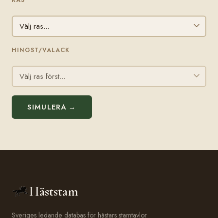
HINGST/VALACK
SIMULERA →
Häststam
Sveriges ledande databas för hästars stamtavlor