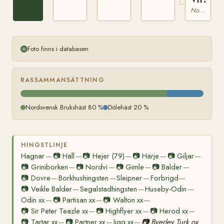
Nordsvensk Brukshäst
Foto finns i databasen
RASSAMMANSÄTTNING
Nordsvensk Brukshäst 80 %
Dölehäst 20 %
HINGSTLINJE
Hagnar
📷
Häll
📷
Hejer (79)
📷
Härje
📷
Giljar
—
—
—
—
—
📷
Griniborken
📷
Nordvi
📷
Gimle
📷
Balder
—
—
—
—
📷
Dovre
Borkhushingsten
Sleipner
Forbrigd
—
—
—
—
📷
Veikle Balder
Segalstadhingsten
Huseby-Odin
—
—
—
Odin xx
📷
Partisan xx
📷
Walton xx
—
—
—
📷
Sir Peter Teazle xx
📷
Highflyer xx
📷
Herod xx
—
—
—
📷
Tartar xx
📷
Partner xx
Jigg xx
📷
Byerley Turk ox
—
—
—