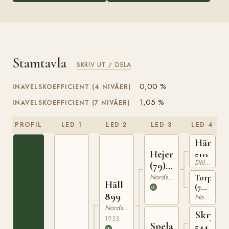
Stamtavla
SKRIV UT / DELA
0,00 %
INAVELSKOEFFICIENT (4 NIVÅER)
1,05 %
INAVELSKOEFFICIENT (7 NIVÅER)
PROFIL
LED 1
LED 2
LED 3
LED 4
Härje
Hejer
510
Dölehäst
(79)
695
Nordsvensk Brukshäst
Torpflick
Häll
(79)
899
1527
Nordsvensk Brukshäst
Nordsvensk Brukshäst
Skryme
1933
Spela
544