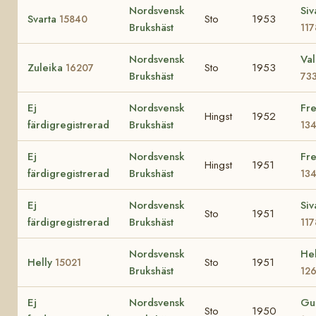
Nordsvensk
Siv
Svarta
Sto
1953
15840
Brukshäst
117
Nordsvensk
Va
Zuleika
Sto
1953
16207
Brukshäst
73
Ej
Nordsvensk
Fre
Hingst
1952
färdigregistrerad
Brukshäst
13
Ej
Nordsvensk
Fre
Hingst
1951
färdigregistrerad
Brukshäst
13
Ej
Nordsvensk
Siv
Sto
1951
färdigregistrerad
Brukshäst
117
Nordsvensk
Hel
Helly
Sto
1951
15021
Brukshäst
12
Ej
Nordsvensk
Gu
Sto
1950