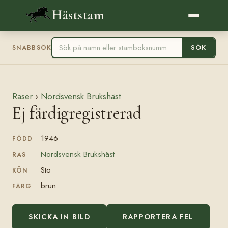
Häststam
SÖK
SNABBSÖK
Raser
›
Nordsvensk Brukshäst
Ej färdigregistrerad
1946
FÖDD
Nordsvensk Brukshäst
RAS
Sto
KÖN
brun
FÄRG
SKICKA IN BILD
RAPPORTERA FEL