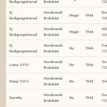
färdigregistrerad
Brukshäst
13
Ej
Nordsvensk
Ru
Hingst
1946
färdigregistrerad
Brukshäst
10
Ej
Nordsvensk
Mil
Hingst
1946
färdigregistrerad
Brukshäst
42
Ej
Nordsvensk
Fre
Sto
1946
färdigregistrerad
Brukshäst
11
Nordsvensk
Gr
Loma
Sto
1946
14935
Brukshäst
73
Nordsvensk
Dessy
Sto
1945
Gö
13074
Brukshäst
Nordsvensk
Do
Dorothy
Sto
1945
Brukshäst
11